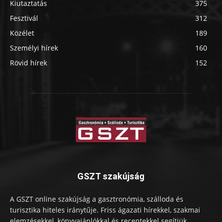
Kiutaztatás
375
Fesztivál
312
Közélet
189
Személyi hírek
160
Rövid hírek
152
GSZT szakújság
A GSZT online szakújság a gasztronómia, szálloda és
turisztika hiteles iránytűje. Friss ágazati hírekkel, szakmai
elemzésekkel, könyvajánlókkal és receptekkel segítjük