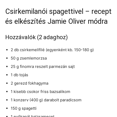
Csirkemilanói spagettivel – recept
és elkészítés Jamie Oliver módra
Hozzávalók (2 adaghoz)
2 db csirkemellfilé (egyenként kb. 150-180 g)
50 g zsemlemorzsa
25 g finomra reszelt parmezán sajt
1 db tojás
2 gerezd fokhagyma
1 kisebb csokor friss bazsalikom
1 konzerv (400 g) darabolt paradicsom
150 g spagetti
1 evőkanál balzsamecet