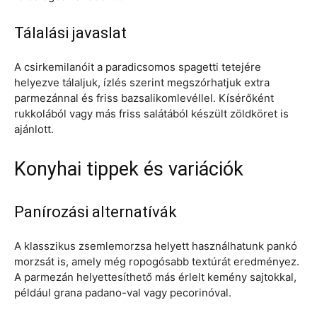
Tálalási javaslat
A csirkemilanóit a paradicsomos spagetti tetejére
helyezve tálaljuk, ízlés szerint megszórhatjuk extra
parmezánnal és friss bazsalikomlevéllel. Kísérőként
rukkolából vagy más friss salátából készült zöldköret is
ajánlott.
Konyhai tippek és variációk
Panírozási alternatívák
A klasszikus zsemlemorzsa helyett használhatunk pankó
morzsát is, amely még ropogósabb textúrát eredményez.
A parmezán helyettesíthető más érlelt kemény sajtokkal,
például grana padano-val vagy pecorinóval.