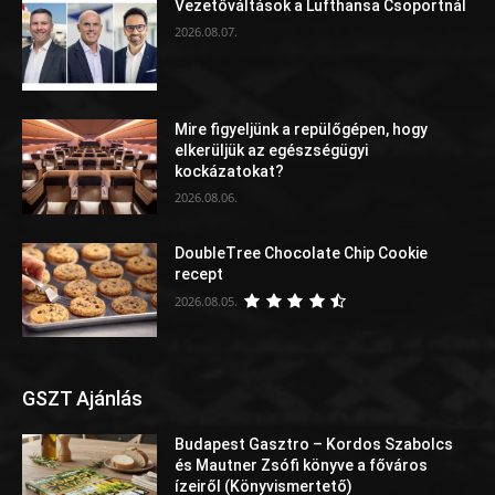
Vezetőváltások a Lufthansa Csoportnál
2026.08.07.
Mire figyeljünk a repülőgépen, hogy
elkerüljük az egészségügyi
kockázatokat?
2026.08.06.
DoubleTree Chocolate Chip Cookie
recept
2026.08.05.
GSZT Ajánlás
Budapest Gasztro – Kordos Szabolcs
és Mautner Zsófi könyve a főváros
ízeiről (Könyvismertető)