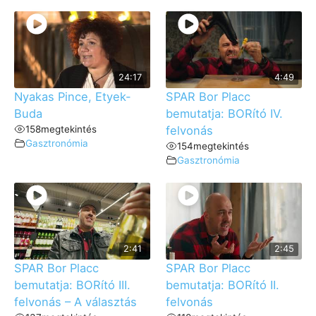
24:17
4:49
Nyakas Pince, Etyek-
SPAR Bor Placc
Buda
bemutatja: BORító IV.
158
megtekintés
felvonás
Gasztronómia
154
megtekintés
Gasztronómia
2:41
2:45
SPAR Bor Placc
SPAR Bor Placc
bemutatja: BORító III.
bemutatja: BORító II.
felvonás – A választás
felvonás