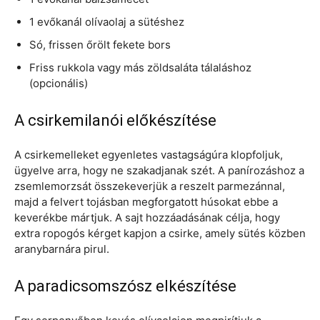
1 evőkanál olívaolaj a sütéshez
Só, frissen őrölt fekete bors
Friss rukkola vagy más zöldsaláta tálaláshoz
(opcionális)
A csirkemilanói előkészítése
A csirkemelleket egyenletes vastagságúra klopfoljuk,
ügyelve arra, hogy ne szakadjanak szét. A panírozáshoz a
zsemlemorzsát összekeverjük a reszelt parmezánnal,
majd a felvert tojásban megforgatott húsokat ebbe a
keverékbe mártjuk. A sajt hozzáadásának célja, hogy
extra ropogós kérget kapjon a csirke, amely sütés közben
aranybarnára pirul.
A paradicsomszósz elkészítése