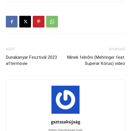
előző
következő
Dunakanyar Fesztivál 2023
Minek felnőni (Mehringer feat.
aftermovie
Superar Kórus) video
gsztszakújság
https://gsztujsag.com