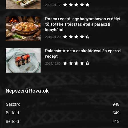
2026.01.17.
Poaca recept, egy hagyományos erdélyi
töltött kelt tésztás étel a paraszti
konyhából
2010.01.20.
Palacsintatorta csokoládéval és eperrel
recept
2025.12.03.
Népszerű Rovatok
Gasztro
948
Belföld
649
Belföld
415