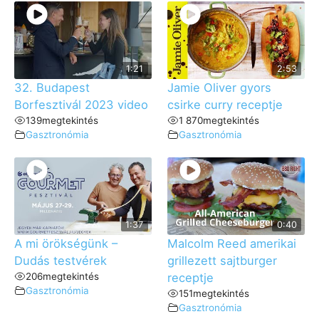
1:21
2:53
32. Budapest
Jamie Oliver gyors
Borfesztivál 2023 video
csirke curry receptje
139
megtekintés
1 870
megtekintés
Gasztronómia
Gasztronómia
1:37
0:40
A mi örökségünk –
Malcolm Reed amerikai
Dudás testvérek
grillezett sajtburger
206
megtekintés
receptje
Gasztronómia
151
megtekintés
Gasztronómia