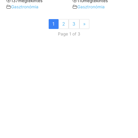
137
megtekintés
110
megtekintés
Gasztronómia
Gasztronómia
1
2
3
»
Page 1 of 3