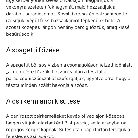
Egy serpenyőben kevés olívaolajon megpirítjuk a
vékonyra szeletelt fokhagymát, majd hozzáadjuk a
darabolt paradicsomot. Sóval, borssal és balzsamecettel
ízesítjük, végül friss bazsalikomot tépkedünk bele. A
szószt közepes lángon néhány percig főzzük, amíg kissé
besűrűsödik.
A spagetti főzése
A spagettit bő, sós vízben a csomagoláson jelzett idő alatt
„al dente”-re főzzük. Leszűrés után a tésztát a
paradicsomszósszal összeforgatjuk, ügyelve arra, hogy a
tészta minden szálát bevonja a szósz.
A csirkemilanói kisütése
A panírozott csirkemelleket kevés olívaolajon közepes
lángon sütjük, oldalanként 3-4 percig, amíg aranybarna,
ropogós kérget kapnak. Sütés után papírtörlőn leitatjuk a
felesleges zsiradékot.