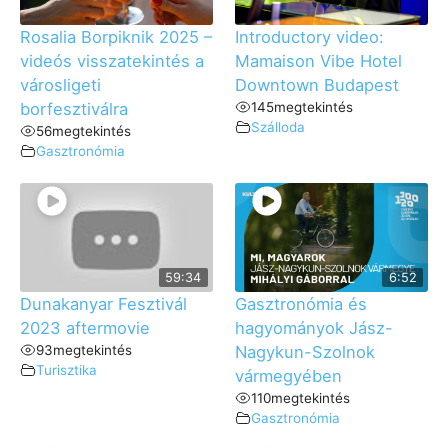
Rosalia Borpiknik 2025 –
Introductory video:
videós visszatekintés a
Mamaison Vibe Hotel
városligeti
Downtown Budapest
borfesztiválra
145
megtekintés
Szálloda
56
megtekintés
Gasztronómia
59:34
6:52
Dunakanyar Fesztivál
Gasztronómia és
2023 aftermovie
hagyományok Jász-
93
megtekintés
Nagykun-Szolnok
Turisztika
vármegyében
110
megtekintés
Gasztronómia