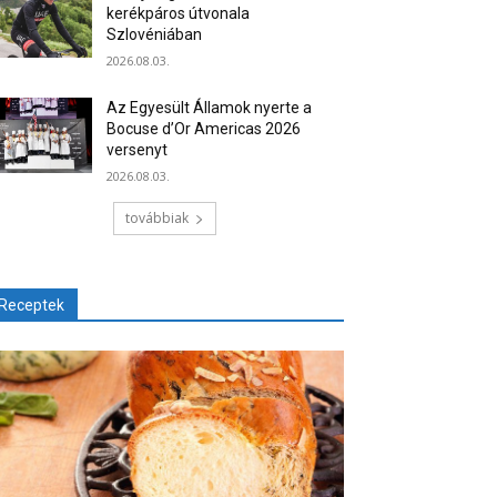
kerékpáros útvonala
Szlovéniában
2026.08.03.
Az Egyesült Államok nyerte a
Bocuse d’Or Americas 2026
versenyt
2026.08.03.
továbbiak
Receptek