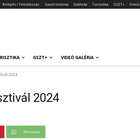
Belépés / Feliratkozás
Gasztronómia
Szálloda
Turisztika
GSZT+
Videó 
RISZTIKA
GSZT+
VIDEÓ GALÉRIA
tivál 2024
sztivál 2024
WhatsApp