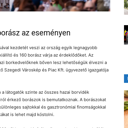
 borász az eseményen
sával kezdetét veszi az ország egyik legnagyobb
iállító és 160 borász várja az érdeklődőket. Az
gazi borkedvelőknek bőven lesz lehetőségük élvezni a
ző Szegedi Városkép és Piac Kft. ügyvezető igazgatója
n a látogatók szinte az összes hazai borvidék
úlról érkező borászok is bemutatkoznak. A borászokat
 különleges sajtokkal és gasztronómiai finomságokkal
ákat is lehet majd kóstolni.