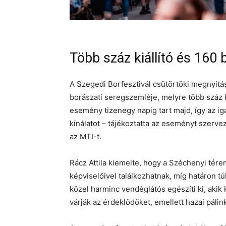
Több száz kiállító és 160
A Szegedi Borfesztivál csütörtöki megnyitá
borászati seregszemléje, melyre több száz k
esemény tizenegy napig tart majd, így az i
kínálatot – tájékoztatta az eseményt szerve
az MTI-t.
Rácz Attila kiemelte, hogy a Széchenyi tére
képviselőivel találkozhatnak, míg határon t
közel harminc vendéglátós egészíti ki, akik
várják az érdeklődőket, emellett hazai pálink