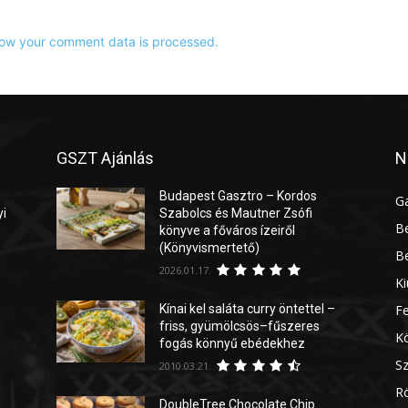
ow your comment data is processed.
GSZT Ajánlás
N
Budapest Gasztro – Kordos
G
yi
Szabolcs és Mautner Zsófi
Be
könyve a főváros ízeiről
(Könyvismertető)
Be
2026.01.17.
Ki
Kínai kel saláta curry öntettel –
Fe
friss, gyümölcsös–fűszeres
Kö
fogás könnyű ebédekhez
Sz
2010.03.21.
Rö
DoubleTree Chocolate Chip