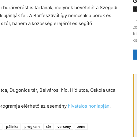
G
 borárverést is tartanak, melynek bevételét a Szegedi
R
 ajánlják fel. A Borfesztivál így nemcsak a borok és
Ho
szól, hanem a közösség erejéről és segítő
20
fr
ki
tca, Dugonics tér, Belvárosi híd, Híd utca, Oskola utca
s programja elérhető az esemény
hivatalos
honlapján
.
pálinka
program
sör
verseny
zene