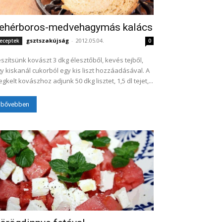
ehérboros-medvehagymás kalács
gsztszakújság
-
2012.05.04.
eceptek
0
szítsünk kovászt 3 dkg élesztőből, kevés tejből,
y kiskanál cukorból egy kis liszt hozzáadásával. A
gkelt kovászhoz adjunk 50 dkg lisztet, 1,5 dl tejet,...
bővebben