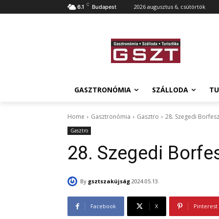
C
2026 augusztus 6, csütörtök
6.1
Budapest
GASZTRONÓMIA
SZÁLLODA
TU
Home
Gasztronómia
Gasztro
28. Szegedi Borfesz
Gasztro
28. Szegedi Borfe
By
gsztszakújság
2024.05.13.
Facebook
X
Pinterest