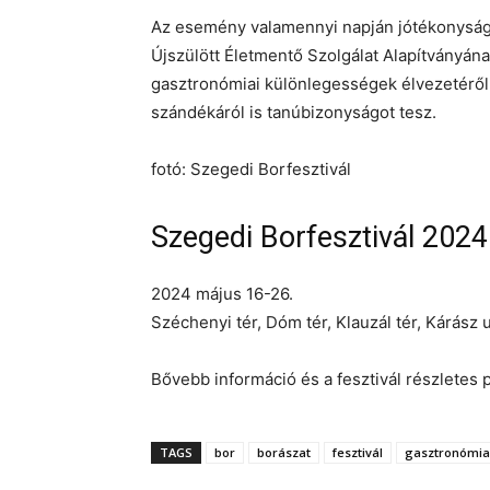
Az esemény valamennyi napján jótékonysági
Újszülött Életmentő Szolgálat Alapítványának
gasztronómiai különlegességek élvezetéről 
szándékáról is tanúbizonyságot tesz.
fotó: Szegedi Borfesztivál
Szegedi Borfesztivál 2024
2024 május 16-26.
Széchenyi tér, Dóm tér, Klauzál tér, Kárász u
Bővebb információ és a fesztivál részlete
TAGS
bor
borászat
fesztivál
gasztronómia