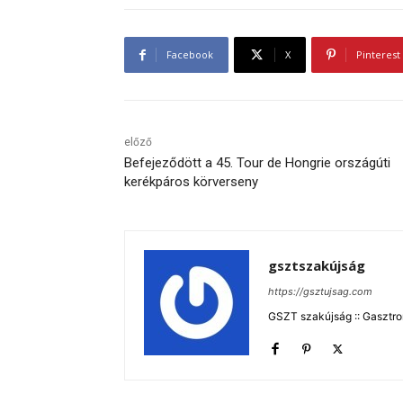
Facebook
X
Pinterest
előző
Befejeződött a 45. Tour de Hongrie országúti
kerékpáros körverseny
gsztszakújság
https://gsztujsag.com
GSZT szakújság :: Gasztron