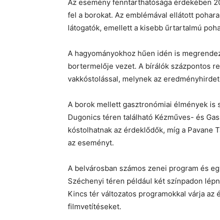
Az esemény fenntarthatósága érdekében 20
fel a borokat. Az emblémával ellátott pohara
látogatók, emellett a kisebb űrtartalmú poha
A hagyományokhoz hűen idén is megrendezi
bortermelője vezet. A bírálók százpontos r
vakkóstolással, melynek az eredményhirdet
A borok mellett gasztronómiai élmények is 
Dugonics téren található Kézműves- és Gas
kóstolhatnak az érdeklődők, míg a Pavane T
az eseményt.
A belvárosban számos zenei program és egy
Széchenyi téren például két színpadon lépne
Kincs tér változatos programokkal várja az 
filmvetítéseket.