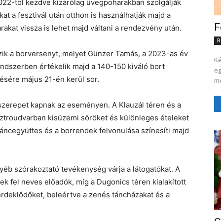
22-től kezdve kizárólag üvegpoharakban szolgálják
kat a fesztivál után otthon is használhatják majd a
F
rakat vissza is lehet majd váltani a rendezvény után.
R
k a borversenyt, melyet Günzer Tamás, a 2023-as év
Ké
endszerben értékelik majd a 140-150 kiváló bort
eg
ésére május 21-én kerül sor.
me
szerepet kapnak az eseményen. A Klauzál téren és a
ztroudvarban kisüzemi söröket és különleges ételeket
áncegyüttes és a borrendek felvonulása színesíti majd
éb szórakoztató tevékenység várja a látogatókat. A
k fel neves előadók, míg a Dugonics téren kialakított
érdeklődőket, beleértve a zenés táncházakat és a