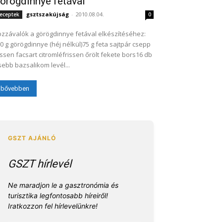
örögdinnye fetával
gsztszakújság
-
2010.08.04.
eceptek
0
zzávalók a görögdinnye fetával elkészítéséhez:
0 g görögdinnye (héj nélkül)75 g feta sajtpár csepp
issen facsart citromléfrissen őrölt fekete bors16 db
sebb bazsalikom levél...
bővebben
GSZT hírlevél
Ne maradjon le a gasztronómia és
turisztika legfontosabb híreiről!
Iratkozzon fel hírlevelünkre!