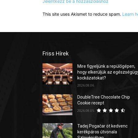
Jelentkezz be a hozzászóláshoz
This site uses Akismet to reduce spam.
Learn h
Friss Hírek
Mire figyeljünk a repülőgépen,
hogy elkerüljük az egészségüg
kockázatokat?
2026.08.06.
DoubleTree Chocolate Chip
Cookie recept
2026.08.05.
Tadej Pogačar öt kedvenc
kerékpáros útvonala
Szlovéniában