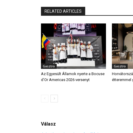
RELATED ARTICLES
Gasztro
Gasztro
Az Egyesült Államok nyerte a Bocuse
Horvátország
d’Or Americas 2026 versenyt
étteremmel
Válasz