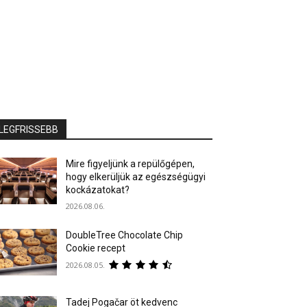
LEGFRISSEBB
Mire figyeljünk a repülőgépen,
hogy elkerüljük az egészségügyi
kockázatokat?
2026.08.06.
DoubleTree Chocolate Chip
Cookie recept
2026.08.05.
Tadej Pogačar öt kedvenc