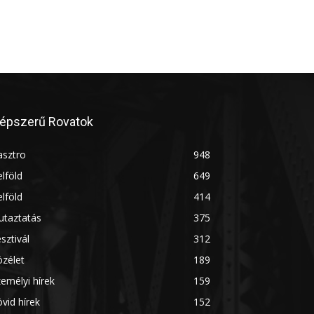
épszerű Rovatok
asztro
948
lföld
649
lföld
414
utaztatás
375
sztivál
312
zélet
189
emélyi hírek
159
vid hírek
152