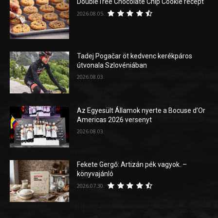
DoubleTree Chocolate Chip Cookie recept
2026.08.05.
Tadej Pogačar öt kedvenc kerékpáros
útvonala Szlovéniában
2026.08.03.
Az Egyesült Államok nyerte a Bocuse d’Or
Americas 2026 versenyt
2026.08.03.
Fekete Gergő: Artizán pék vagyok. –
könyvajánló
2026.07.30.