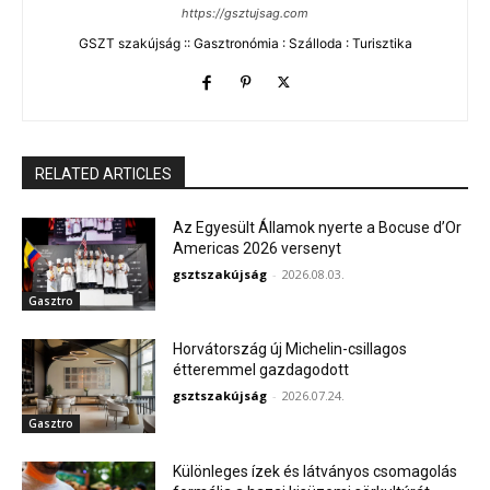
https://gsztujsag.com
GSZT szakújság :: Gasztronómia : Szálloda : Turisztika
RELATED ARTICLES
Az Egyesült Államok nyerte a Bocuse d’Or
Americas 2026 versenyt
gsztszakújság
-
2026.08.03.
Gasztro
Horvátország új Michelin-csillagos
étteremmel gazdagodott
gsztszakújság
-
2026.07.24.
Gasztro
Különleges ízek és látványos csomagolás