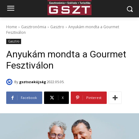
Home
Gasztronómia
Gasztro
Anyukám mondta a Gourmet
Fesztiválon
Gasztro
Anyukám mondta a Gourmet
Fesztiválon
By
gsztszakújság
2022.05.05.
Facebook
X
Pinterest