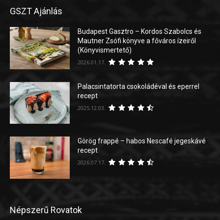
GSZT Ajánlás
Budapest Gasztro – Kordos Szabolcs és
Mautner Zsófi könyve a főváros ízeiről
(Könyvismertető)
2026.01.17.
Palacsintatorta csokoládéval és eperrel
recept
2025.12.03.
Görög frappé – habos Nescafé jegeskávé
recept
2026.07.17.
Népszerű Rovatok