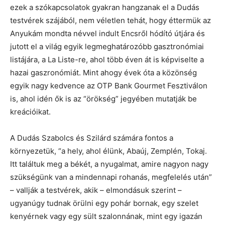
ezek a szókapcsolatok gyakran hangzanak el a Dudás
testvérek szájából, nem véletlen tehát, hogy éttermük az
Anyukám mondta névvel indult Encsről hódító útjára és
jutott el a világ egyik legmeghatározóbb gasztronómiai
listájára, a La Liste-re, ahol több éven át is képviselte a
hazai gaszronómiát. Mint ahogy évek óta a közönség
egyik nagy kedvence az OTP Bank Gourmet Fesztiválon
is, ahol idén ők is az “örökség” jegyében mutatják be
kreációikat.
A Dudás Szabolcs és Szilárd számára fontos a
környezetük, “a hely, ahol élünk, Abaúj, Zemplén, Tokaj.
Itt találtuk meg a békét, a nyugalmat, amire nagyon nagy
szükségünk van a mindennapi rohanás, megfelelés után”
– vallják a testvérek, akik – elmondásuk szerint –
ugyanúgy tudnak örülni egy pohár bornak, egy szelet
kenyérnek vagy egy sült szalonnának, mint egy igazán