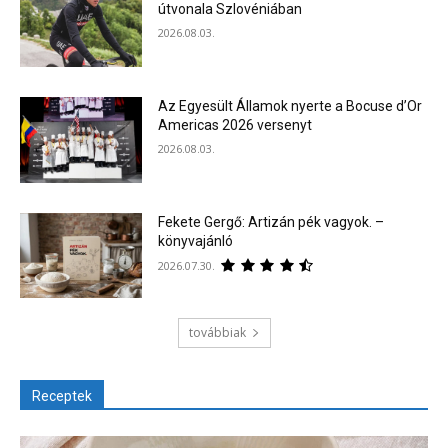
útvonala Szlovéniában
2026.08.03.
Az Egyesült Államok nyerte a Bocuse d’Or
Americas 2026 versenyt
2026.08.03.
Fekete Gergő: Artizán pék vagyok. –
könyvajánló
2026.07.30.
továbbiak
Receptek