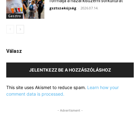
formálja a hazai kisüzemi sörkultúrát
gsztszakújság
-
2026.07.14.
Gasztro
Válasz
JELENTKEZZ BE A HOZZÁSZÓLÁSHOZ
This site uses Akismet to reduce spam.
Learn how your
comment data is processed.
- Advertisment -