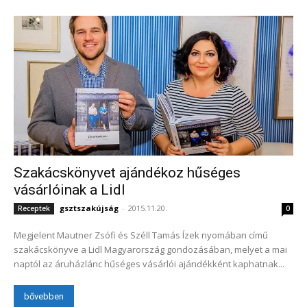
Szakácskönyvet ajándékoz hűséges
vásárlóinak a Lidl
gsztszakújság
-
2015.11.20.
Receptek
0
Megjelent Mautner Zsófi és Széll Tamás Ízek nyomában című
szakácskönyve a Lidl Magyarország gondozásában, melyet a mai
naptól az áruházlánc hűséges vásárlói ajándékként kaphatnak...
bővebben