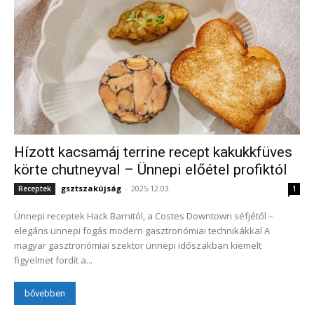
Hízott kacsamáj terrine recept kakukkfüves
körte chutneyval – Ünnepi előétel profiktól
gsztszakújság
-
2025.12.03.
Receptek
1
Ünnepi receptek Hack Barnitól, a Costes Downtown séfjétől –
elegáns ünnepi fogás modern gasztronómiai technikákkal A
magyar gasztronómiai szektor ünnepi időszakban kiemelt
figyelmet fordít a...
bővebben