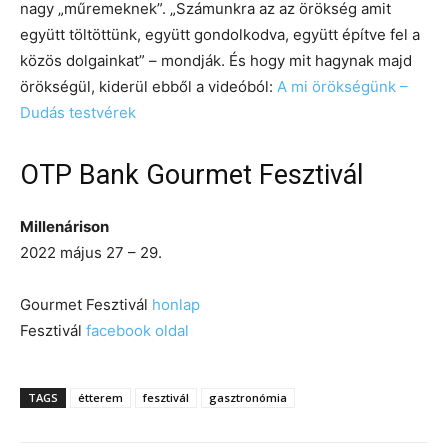
nagy „műremeknek”. „Számunkra az az örökség amit
együtt töltöttünk, együtt gondolkodva, együtt építve fel a
közös dolgainkat” – mondják. És hogy mit hagynak majd
örökségül, kiderül ebből a videóból:
A mi örökségünk –
Dudás testvérek
OTP Bank Gourmet Fesztivál
Millenárison
2022 május 27 – 29.
Gourmet Fesztivál
honlap
Fesztivál
facebook oldal
TAGS
étterem
fesztivál
gasztronómia