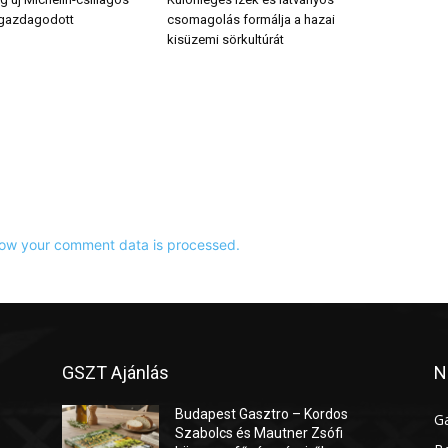
 gazdagodott
csomagolás formálja a hazai
kisüzemi sörkultúrát
ow your comment data is processed.
GSZT Ajánlás
N
Budapest Gasztro – Kordos
G
Szabolcs és Mautner Zsófi