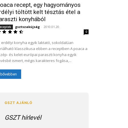
oaca recept, egy hagyományos
rdélyi töltött kelt tésztás étel a
araszti konyhából
gsztszakújság
-
2010.01.20.
eceptek
0
 erdélyi konyha egyik laktató, sokoldalúan
riálható klasszikusa ebben a receptben A poaca a
zép- és kelet-európai paraszti konyha egyik
vésbé ismert, mégis karakteres fogása,...
bővebben
GSZT hírlevél