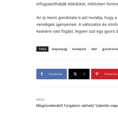
elfogyaszthatják ebédüket, miközben fontos 
Az új menü gondolata is azt mutatja, hogy a
vendégek igényeinek. A változatos és minősé
kedvére való fogást, legyen szó egy gyors ü
TAGS
alapanyag
budapest
étel
gasztronó
Facebook
X
Pinterest
előző
Megnövekedett forgalom várható Valentin-nap