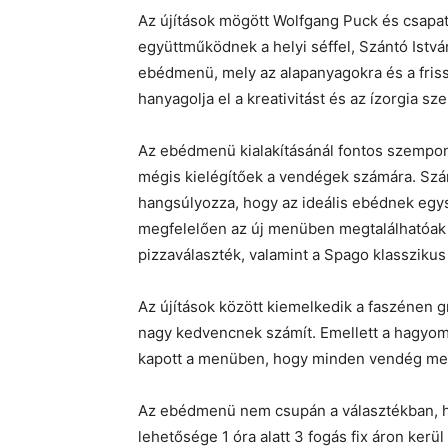
Az újítások mögött Wolfgang Puck és csapata
együttműködnek a helyi séffel, Szántó Istv
ebédmenü, mely az alapanyagokra és a fris
hanyagolja el a kreativitást és az ízorgia sz
Az ebédmenü kialakításánál fontos szempont
mégis kielégítőek a vendégek számára. Szá
hangsúlyozza, hogy az ideális ebédnek egy
megfelelően az új menüben megtalálhatóak a
pizzaválaszték, valamint a Spago klasszikus 
Az újítások között kiemelkedik a faszénen 
nagy kedvencnek számít. Emellett a hagyomá
kapott a menüben, hogy minden vendég megta
Az ebédmenü nem csupán a választékban, h
lehetősége 1 óra alatt 3 fogás fix áron kerü