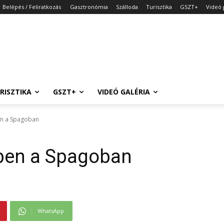
Belépés / Feliratkozás
Gasztronómia
Szálloda
Turisztika
GSZT+
Videó 
RISZTIKA
GSZT+
VIDEÓ GALÉRIA
en a Spagoban
lben a Spagoban
WhatsApp