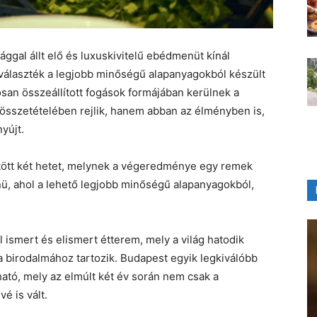
ggal állt elő és luxuskivitelű ebédmenüt kínál
laszték a legjobb minőségű alapanyagokból készült
an összeállított fogások formájában kerülnek a
 összetételében rejlik, hanem abban az élményben is,
yújt.
ltött két hetet, melynek a végeredménye egy remek
, ahol a lehető legjobb minőségű alapanyagokból,
ismert és elismert étterem, mely a világ hatodik
 birodalmához tartozik. Budapest egyik legkiválóbb
ható, mely az elmúlt két év során nem csak a
é is vált.