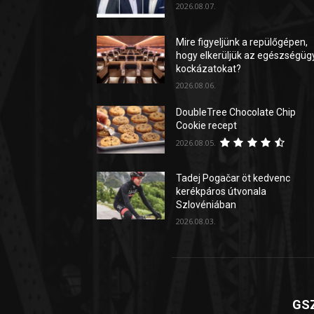
2026.08.07.
Mire figyeljünk a repülőgépen,
hogy elkerüljük az egészségüg
kockázatokat?
2026.08.06.
DoubleTree Chocolate Chip
Cookie recept
2026.08.05.
Tadej Pogačar öt kedvenc
kerékpáros útvonala
Szlovéniában
2026.08.03.
GSZ