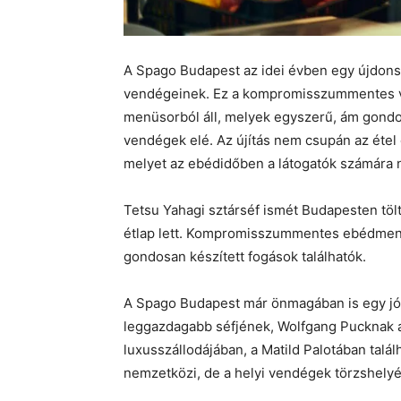
A Spago Budapest az idei évben egy újdonsá
vendégeinek. Ez a kompromisszummentes vá
menüsorból áll, melyek egyszerű, ám gondos
vendégek elé. Az újítás nem csupán az étel
melyet az ebédidőben a látogatók számára n
Tetsu Yahagi sztárséf ismét Budapesten tö
étlap lett. Kompromisszummentes ebédmenü
gondosan készített fogások találhatók.
A Spago Budapest már önmagában is egy jól 
leggazdagabb séfjének, Wolfgang Pucknak a
luxusszállodájában, a Matild Palotában talál
nemzetközi, de a helyi vendégek törzshelyév