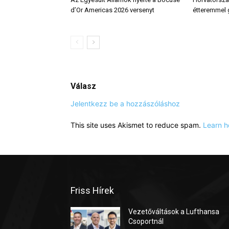
d’Or Americas 2026 versenyt
étteremmel
Válasz
Jelentkezz be a hozzászóláshoz
This site uses Akismet to reduce spam.
Learn h
Friss Hírek
Vezetőváltások a Lufthansa
Csoportnál