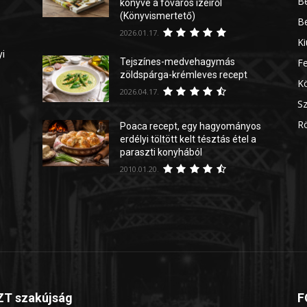
Be
könyve a főváros ízeiről
(Könyvismertető)
Be
2026.01.17.
Ki
yi
Tejszínes-medvehagymás
Fe
zöldspárga-krémleves recept
Kö
2026.04.17.
Sz
Rö
Poaca recept, egy hagyományos
erdélyi töltött kelt tésztás étel a
paraszti konyhából
2010.01.20.
T szakújság
F