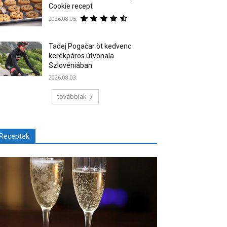
Cookie recept
2026.08.05.
Tadej Pogačar öt kedvenc
kerékpáros útvonala
Szlovéniában
2026.08.03.
továbbiak
Receptek