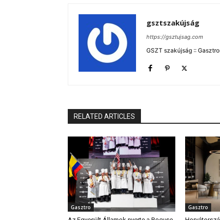
gsztszakújság
https://gsztujsag.com
GSZT szakújság :: Gasztron
RELATED ARTICLES
Gasztro
Gasztro
Az Egyesült Államok nyerte a Bocuse
Horvátország