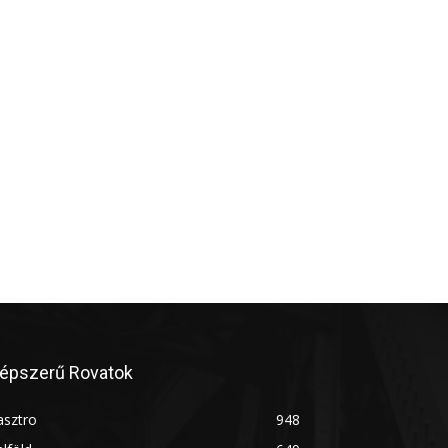
épszerű Rovatok
asztro
948