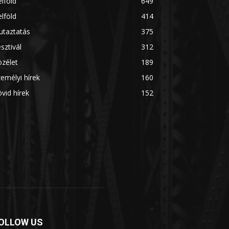
lföld
649
lföld
414
utaztatás
375
sztivál
312
zélet
189
emélyi hírek
160
vid hírek
152
OLLOW US