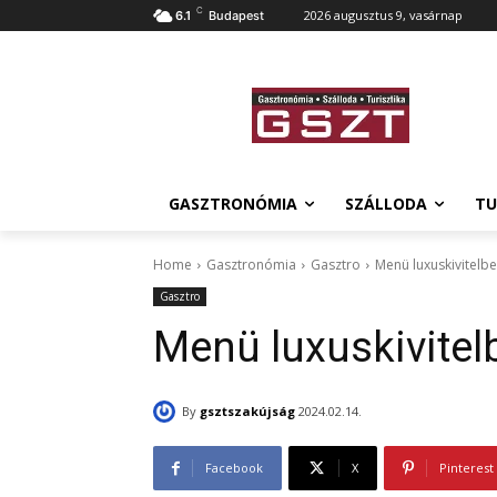
C
2026 augusztus 9, vasárnap
6.1
Budapest
GASZTRONÓMIA
SZÁLLODA
TU
Home
Gasztronómia
Gasztro
Menü luxuskivitelb
Gasztro
Menü luxuskivite
By
gsztszakújság
2024.02.14.
Facebook
X
Pinterest