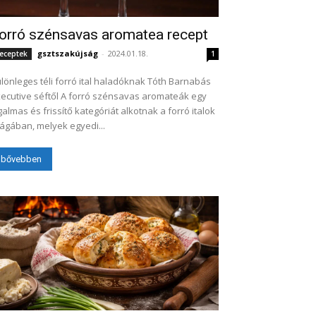
orró szénsavas aromatea recept
gsztszakújság
-
2024.01.18.
eceptek
1
lönleges téli forró ital haladóknak Tóth Barnabás
ive séftől A forró szénsavas aromateák egy
galmas és frissítő kategóriát alkotnak a forró italok
lágában, melyek egyedi...
bővebben