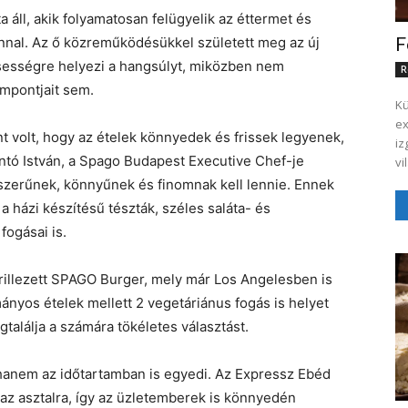
 áll, akik folyamatosan felügyelik az éttermet és
ánnal. Az ő közreműködésükkel született meg az új
F
sességre helyezi a hangsúlyt, miközben nem
R
empontjait sem.
Kü
execut
 volt, hogy az ételek könnyedek és frissek legyenek,
iz
ntó István, a Spago Budapest Executive Chef-je
vi
szerűnek, könnyűnek és finomnak kell lennie. Ennek
 házi készítésű tészták, széles saláta- és
fogásai is.
grillezett SPAGO Burger, mely már Los Angelesben is
nyos ételek mellett 2 vegetáriánus fogás is helyet
lálja a számára tökéletes választást.
anem az időtartamban is egyedi. Az Expressz Ebéd
l az asztalra, így az üzletemberek is könnyedén