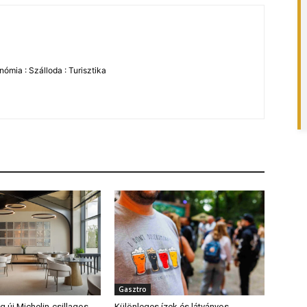
ómia : Szálloda : Turisztika
Gasztro
 új Michelin-csillagos
Különleges ízek és látványos