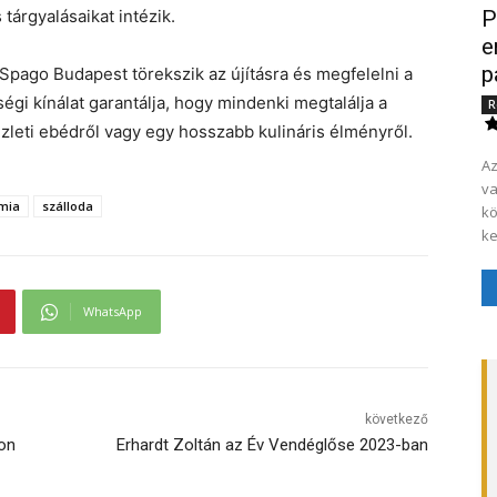
tárgyalásaikat intézik.
P
e
p
 Spago Budapest törekszik az újításra és megfelelni a
gi kínálat garantálja, hogy mindenki megtalálja a
R
zleti ebédről vagy egy hosszabb kulináris élményről.
Az
va
mia
szálloda
kö
ke
WhatsApp
következő
on
Erhardt Zoltán az Év Vendéglőse 2023-ban