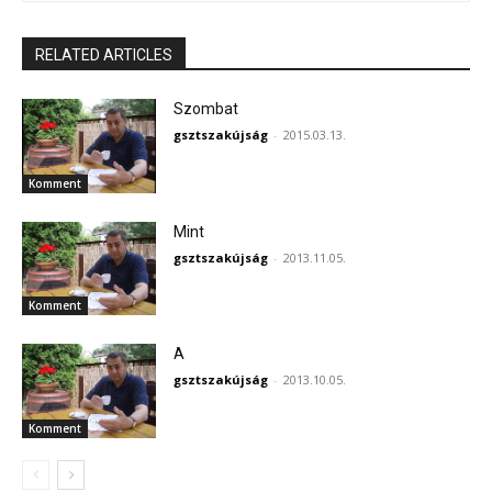
RELATED ARTICLES
Szombat
gsztszakújság
-
2015.03.13.
Komment
Mint
gsztszakújság
-
2013.11.05.
Komment
A
gsztszakújság
-
2013.10.05.
Komment