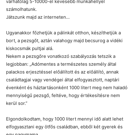
várhatólag 5-10000-el kevesebb munkahellyel
számolhatunk.
Játszunk majd az interneten…
Ugyanakkor főzhetjük a pálinkát otthon, készíthetjük a
bort, a pezsgőt, aztán valahogy majd becsurog a vidéki
kiskocsmák pultjai alá.
Nekem a pezsgőre vonatkozó szabályozás tetszik a
legjobban: „Adómentes a természetes személy által
palackos erjesztéssel előállított és az előállító, annak
családtagjai vagy vendégei által elfogyasztott, naptári
évenként és háztartásonként 1000 litert meg nem haladó
mennyiségű pezsgő, feltéve, hogy értékesítésre nem
kerül sor.”
Elgondolkodtam, hogy 1000 litert mennyi idő alatt lehet
elfogyasztani egy ötfős családban, ebből két gyerek és
egy nagymama.