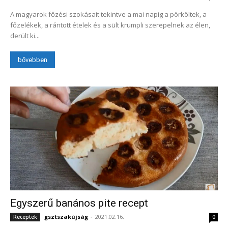
A magyarok főzési szokásait tekintve a mai napig a pörköltek, a
főzelékek, a rántott ételek és a sült krumpli szerepelnek az élen,
derült ki...
bővebben
Egyszerű banános pite recept
gsztszakújság
-
2021.02.16.
Receptek
0