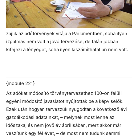
zajlik az adótörvények vitája a Parlamentben, soha ilyen
izgalmas nem volt a jövő tervezése, de talán jobban
kifejezi a lényeget, soha ilyen kiszámíthatatlan nem volt.
{module 221}
Az adókat módosító törvénytervezethez 100-on felüli
egyéni módosító javaslatot nyújtottak be a képviselők.
Ezek után hogyan tervezzük nyugodtan a következő évi
gazdálkodási adatainkat, – melynek most lenne az
időszaka, és nem jövő év áprilisában, mert akkor már
veszítünk egy fél évet, – de most nem tudunk semmi