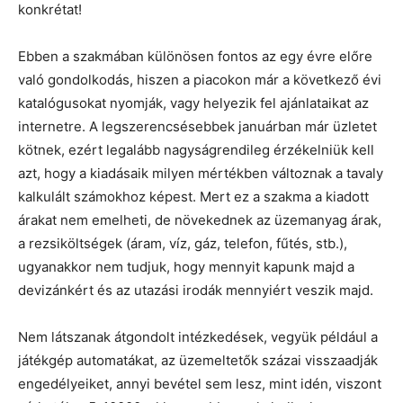
konkrétat!
Ebben a szakmában különösen fontos az egy évre előre
való gondolkodás, hiszen a piacokon már a következő évi
katalógusokat nyomják, vagy helyezik fel ajánlataikat az
internetre. A legszerencsésebbek januárban már üzletet
kötnek, ezért legalább nagyságrendileg érzékelniük kell
azt, hogy a kiadásaik milyen mértékben változnak a tavaly
kalkulált számokhoz képest. Mert ez a szakma a kiadott
árakat nem emelheti, de növekednek az üzemanyag árak,
a rezsiköltségek (áram, víz, gáz, telefon, fűtés, stb.),
ugyanakkor nem tudjuk, hogy mennyit kapunk majd a
devizánkért és az utazási irodák mennyiért veszik majd.
Nem látszanak átgondolt intézkedések, vegyük például a
játékgép automatákat, az üzemeltetők százai visszaadják
engedélyeiket, annyi bevétel sem lesz, mint idén, viszont