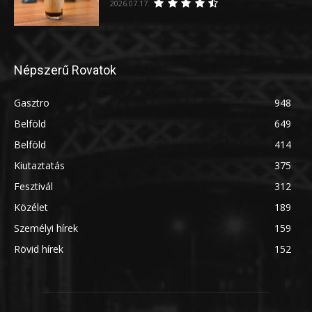
2026.07.17.
Népszerű Rovatok
Gasztro
948
Belföld
649
Belföld
414
Kiutaztatás
375
Fesztivál
312
Közélet
189
Személyi hírek
159
Rövid hírek
152