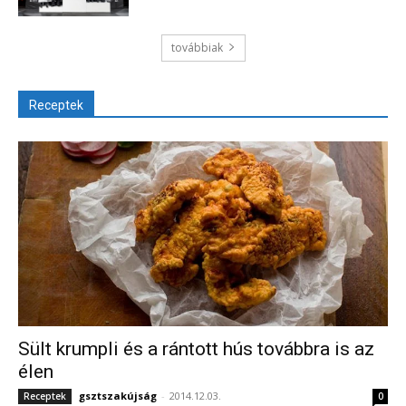
továbbiak
Receptek
Sült krumpli és a rántott hús továbbra is az
élen
gsztszakújság
-
2014.12.03.
Receptek
0