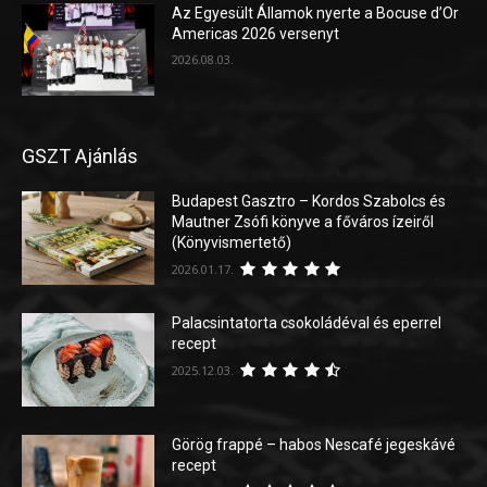
Az Egyesült Államok nyerte a Bocuse d’Or
Americas 2026 versenyt
2026.08.03.
GSZT Ajánlás
Budapest Gasztro – Kordos Szabolcs és
Mautner Zsófi könyve a főváros ízeiről
(Könyvismertető)
2026.01.17.
Palacsintatorta csokoládéval és eperrel
recept
2025.12.03.
Görög frappé – habos Nescafé jegeskávé
recept