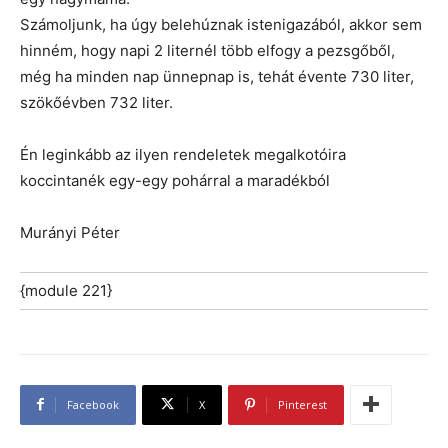
Számoljunk, ha úgy belehúznak istenigazából, akkor sem
hinném, hogy napi 2 liternél több elfogy a pezsgőből,
még ha minden nap ünnepnap is, tehát évente 730 liter,
szökőévben 732 liter.
Én leginkább az ilyen rendeletek megalkotóira
koccintanék egy-egy pohárral a maradékból
Murányi Péter
{module 221}
Facebook
X
Pinterest