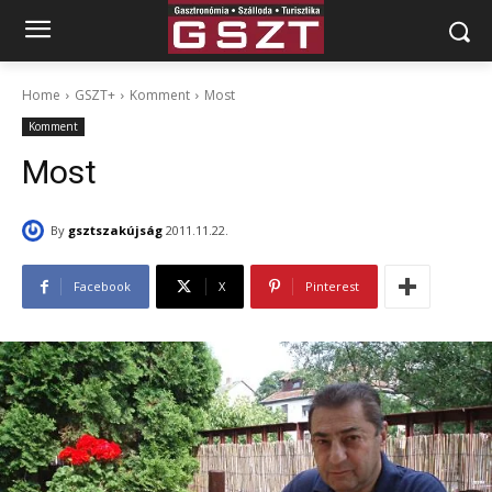
Home
GSZT+
Komment
Most
Komment
Most
By
gsztszakújság
2011.11.22.
Facebook
X
Pinterest