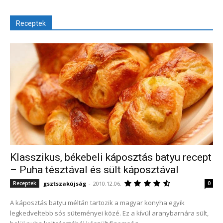
Receptek
Klasszikus, békebeli káposztás batyu recept
– Puha tésztával és sült káposztával
gsztszakújság
-
2010.12.06.
Receptek
0
A káposztás batyu méltán tartozik a magyar konyha egyik
legkedveltebb sós süteményei közé. Ez a kívül aranybarnára sült,