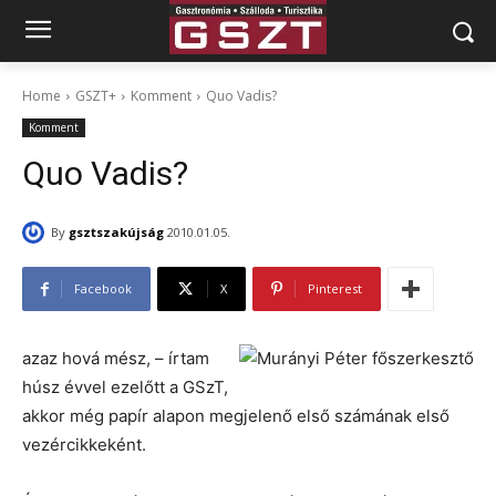
Home
GSZT+
Komment
Quo Vadis?
Komment
Quo Vadis?
By
gsztszakújság
2010.01.05.
Facebook
X
Pinterest
azaz hová mész, – írtam
húsz évvel ezelőtt a GSzT,
akkor még papír alapon megjelenő első számának első
vezércikkeként.