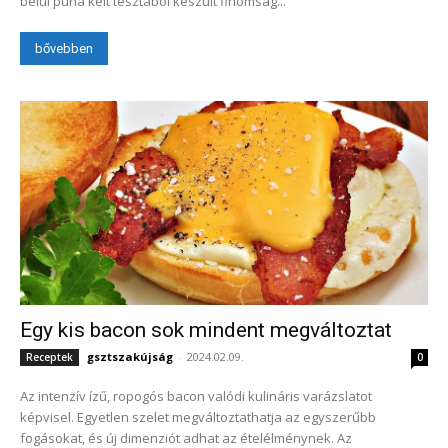
belül puha kelt tésztából készült finomság...
bővebben
Egy kis bacon sok mindent megváltoztat
gsztszakújság
-
2024.02.09.
Receptek
0
Az intenzív ízű, ropogós bacon valódi kulináris varázslatot
képvisel. Egyetlen szelet megváltoztathatja az egyszerűbb
fogásokat, és új dimenziót adhat az ételélménynek. Az