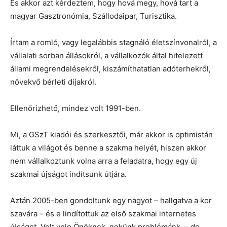
És akkor azt kérdeztem, hogy hová megy, hová tart a
magyar Gasztronómia, Szállodaipar, Turisztika.
Írtam a romló, vagy legalábbis stagnáló életszínvonalról, a
vállalati sorban állásokról, a vállalkozók által hitelezett
állami megrendelésekről, kiszámíthatatlan adóterhekről,
növekvő bérleti díjakról.
Ellenőrizhető, mindez volt 1991-ben.
Mi, a GSzT kiadói és szerkesztői, már akkor is optimistán
láttuk a világot és benne a szakma helyét, hiszen akkor
nem vállalkoztunk volna arra a feladatra, hogy egy új
szakmai újságot indítsunk útjára.
Aztán 2005-ben gondoltunk egy nagyot – hallgatva a kor
szavára – és e lindítottuk az első szakmai internetes
újságot. Volt vele Önöknek, nekünk problémánk, – de