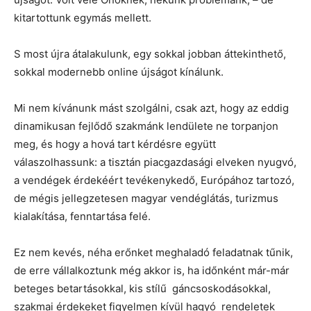
kitartottunk egymás mellett.
S most újra átalakulunk, egy sokkal jobban áttekinthető,
sokkal modernebb online újságot kínálunk.
Mi nem kívánunk mást szolgálni, csak azt, hogy az eddig
dinamikusan fejlődő szakmánk lendülete ne torpanjon
meg, és hogy a hová tart kérdésre együtt
válaszolhassunk: a tisztán piacgazdasági elveken nyugvó,
a vendégek érdekéért tevékenykedő, Európához tartozó,
de mégis jellegzetesen magyar vendéglátás, turizmus
kialakítása, fenntartása felé.
Ez nem kevés, néha erőnket meghaladó feladatnak tűnik,
de erre vállalkoztunk még akkor is, ha időnként már-már
beteges betartásokkal, kis stílű gáncsoskodásokkal,
szakmai érdekeket figyelmen kívül hagyó rendeletek