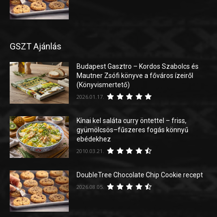
GSZT Ajánlás
Budapest Gasztro – Kordos Szabolcs és
Mautner Zsófi könyve a főváros ízeiről
(Könyvismertető)
2026.01.17.
Kínai kel saláta curry öntettel – friss,
gyümölcsös–fűszeres fogás könnyű
ebédekhez
2010.03.21.
DoubleTree Chocolate Chip Cookie recept
2026.08.05.