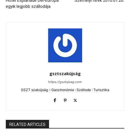
Hotel Esplanade Dél-Európa
Személyi hírek 2010.01.20.
egyik legjobb szállodája
gsztszakújság
https://gsztujsag.com
GSZT szakújság :: Gasztronómia : Szálloda : Turisztika
RELATED ARTICLES