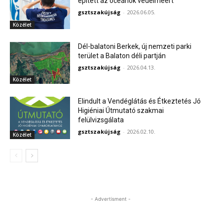
épített az óceánok védelméért
gsztszakújság
-
2026.06.05.
Közélet
Dél-balatoni Berkek, új nemzeti parki
terület a Balaton déli partján
gsztszakújság
-
2026.04.13.
Közélet
Elindult a Vendéglátás és Étkeztetés Jó
Higiéniai Útmutató szakmai
felülvizsgálata
gsztszakújság
-
2026.02.10.
Közélet
- Advertisment -