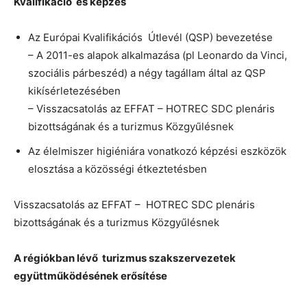
Kvalifikáció és képzés
Az Európai Kvalifikációs Útlevél (QSP) bevezetése
– A 2011-es alapok alkalmazása (pl Leonardo da Vinci,
szociális párbeszéd) a négy tagállam által az QSP
kikísérletezésében
– Visszacsatolás az EFFAT – HOTREC SDC plenáris
bizottságának és a turizmus Közgyűlésnek
Az élelmiszer higiéniára vonatkozó képzési eszközök
elosztása a közösségi étkeztetésben
Visszacsatolás az EFFAT – HOTREC SDC plenáris
bizottságának és a turizmus Közgyűlésnek
A régiókban lévő turizmus szakszervezetek
együttműködésének erősítése