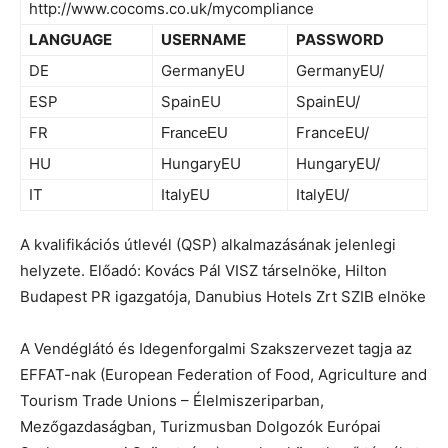
http://www.cocoms.co.uk/mycompliance
LANGUAGE
USERNAME
PASSWORD
DE
GermanyEU
GermanyEU/
ESP
SpainEU
SpainEU/
FR
FranceEU/
FranceEU
HU
HungaryEU
HungaryEU/
IT
ItalyEU
ItalyEU/
A kvalifikációs útlevél (QSP) alkalmazásának jelenlegi
helyzete. Előadó: Kovács Pál VISZ társelnöke, Hilton
Budapest PR igazgatója, Danubius Hotels Zrt SZIB elnöke
A Vendéglátó és Idegenforgalmi Szakszervezet tagja az
EFFAT-nak (European Federation of Food, Agriculture and
Tourism Trade Unions – Élelmiszeriparban,
Mezőgazdaságban, Turizmusban Dolgozók Európai