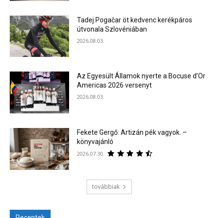
Tadej Pogačar öt kedvenc kerékpáros
útvonala Szlovéniában
2026.08.03.
Az Egyesült Államok nyerte a Bocuse d’Or
Americas 2026 versenyt
2026.08.03.
Fekete Gergő: Artizán pék vagyok. –
könyvajánló
2026.07.30.
továbbiak
Receptek