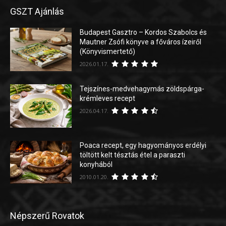
GSZT Ajánlás
Budapest Gasztro – Kordos Szabolcs és
Mautner Zsófi könyve a főváros ízeiről
(Könyvismertető)
2026.01.17.
Tejszínes-medvehagymás zöldspárga-
krémleves recept
2026.04.17.
Poaca recept, egy hagyományos erdélyi
töltött kelt tésztás étel a paraszti
konyhából
2010.01.20.
Népszerű Rovatok