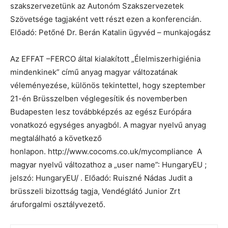
szakszervezetünk az Autonóm Szakszervezetek
Szövetsége tagjaként vett részt ezen a konferencián.
Előadó: Petőné Dr. Berán Katalin ügyvéd – munkajogász
Az EFFAT –FERCO által kialakított „Élelmiszerhigiénia
mindenkinek” című anyag magyar változatának
véleményezése, különös tekintettel, hogy szeptember
21-én Brüsszelben véglegesítik és novemberben
Budapesten lesz továbbképzés az egész Európára
vonatkozó egységes anyagból. A magyar nyelvű anyag
megtalálható a következő
honlapon. http://www.cocoms.co.uk/mycompliance A
magyar nyelvű változathoz a „user name”: HungaryEU ;
jelszó: HungaryEU/ . Előadó: Ruiszné Nádas Judit a
brüsszeli bizottság tagja, Vendéglátó Junior Zrt
áruforgalmi osztályvezető.