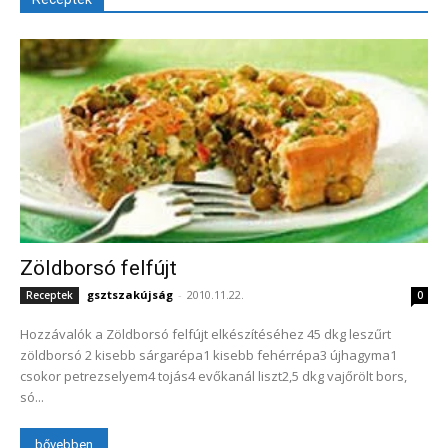
Zöldborsó felfújt
gsztszakújság
-
2010.11.22.
Receptek
0
Hozzávalók a Zöldborsó felfújt elkészítéséhez 45 dkg leszűrt
zöldborsó 2 kisebb sárgarépa1 kisebb fehérrépa3 újhagyma1
csokor petrezselyem4 tojás4 evőkanál liszt2,5 dkg vajőrölt bors,
só...
bővebben