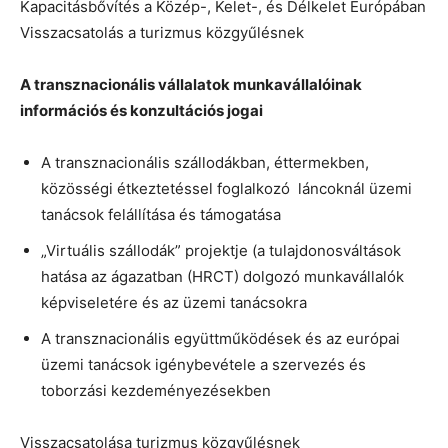
Kapacitásbővítés a Közép-, Kelet-, és Délkelet Európában
Visszacsatolás a turizmus közgyűlésnek
A transznacionális vállalatok munkavállalóinak
információs és konzultációs jogai
A transznacionális szállodákban, éttermekben,
közösségi étkeztetéssel foglalkozó láncoknál üzemi
tanácsok felállítása és támogatása
„Virtuális szállodák” projektje (a tulajdonosváltások
hatása az ágazatban (HRCT) dolgozó munkavállalók
képviseletére és az üzemi tanácsokra
A transznacionális együttműködések és az európai
üzemi tanácsok igénybevétele a szervezés és
toborzási kezdeményezésekben
Visszacsatolása turizmus közgyűlésnek