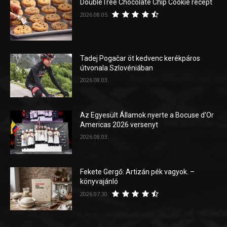
DoubleTree Chocolate Chip Cookie recept
2026.08.05.
Tadej Pogačar öt kedvenc kerékpáros
útvonala Szlovéniában
2026.08.03.
Az Egyesült Államok nyerte a Bocuse d’Or
Americas 2026 versenyt
2026.08.03.
Fekete Gergő: Artizán pék vagyok. –
könyvajánló
2026.07.30.