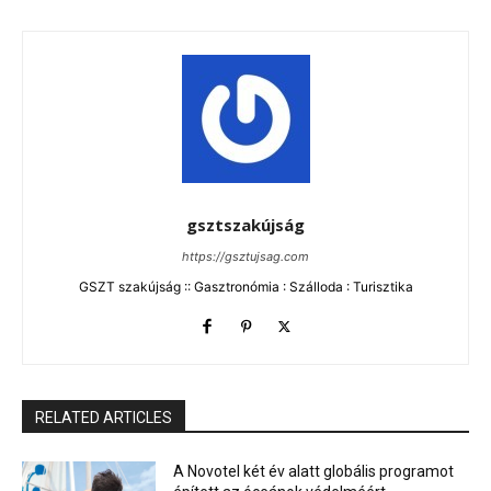
gsztszakújság
https://gsztujsag.com
GSZT szakújság :: Gasztronómia : Szálloda : Turisztika
RELATED ARTICLES
A Novotel két év alatt globális programot