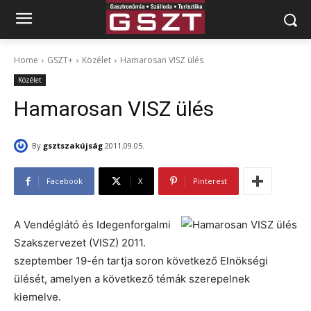
Home
GSZT+
Közélet
Hamarosan VISZ ülés
Közélet
Hamarosan VISZ ülés
By
gsztszakújság
2011.09.05.
Facebook
X
Pinterest
A Vendéglátó és Idegenforgalmi
Szakszervezet (VISZ) 2011.
szeptember 19-én tartja soron következő Elnökségi
ülését, amelyen a következő témák szerepelnek
kiemelve.