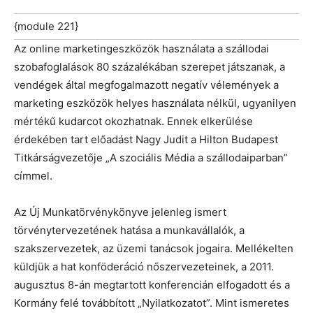
{module 221}
Az online marketingeszközök használata a szállodai
szobafoglalások 80 százalékában szerepet játszanak, a
vendégek által megfogalmazott negatív vélemények a
marketing eszközök helyes használata nélkül, ugyanilyen
mértékű kudarcot okozhatnak. Ennek elkerülése
érdekében tart előadást Nagy Judit a Hilton Budapest
Titkárságvezetője „A szociális Média a szállodaiparban”
címmel.
Az Új Munkatörvénykönyve jelenleg ismert
törvénytervezetének hatása a munkavállalók, a
szakszervezetek, az üzemi tanácsok jogaira. Mellékelten
küldjük a hat konföderáció nőszervezeteinek, a 2011.
augusztus 8-án megtartott konferencián elfogadott és a
Kormány felé továbbított „Nyilatkozatot”. Mint ismeretes