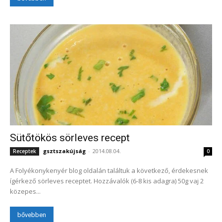
Sütőtökös sörleves recept
gsztszakújság
-
2014.08.04.
Receptek
0
A Folyékonykenyér blog oldalán találtuk a következő, érdekesnek
ígérkező sörleves receptet. Hozzávalók (6-8 kis adagra) 50g vaj 2
közepes...
bővebben