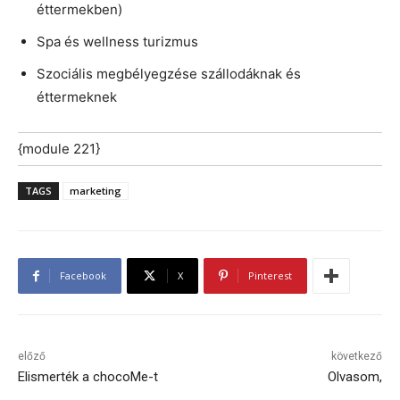
éttermekben)
Spa és wellness turizmus
Szociális megbélyegzése szállodáknak és
éttermeknek
{module 221}
TAGS
marketing
Facebook
X
Pinterest
előző
következő
Elismerték a chocoMe-t
Olvasom,