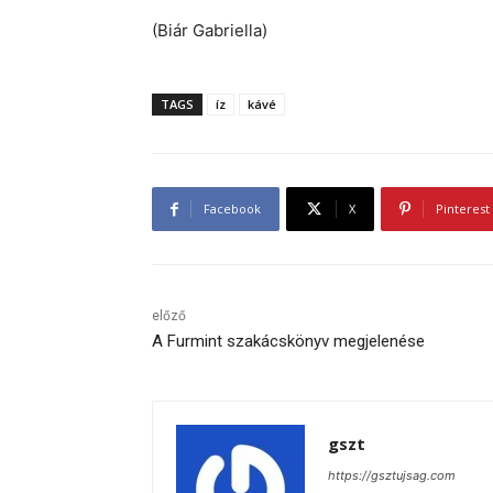
(Biár Gabriella)
TAGS
íz
kávé
Facebook
X
Pinterest
előző
A Furmint szakácskönyv megjelenése
gszt
https://gsztujsag.com