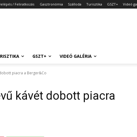
Belépés / Feliratkozás
Gasztronómia
Szálloda
Turisztika
GSZT+
Videó ga
RISZTIKA
GSZT+
VIDEÓ GALÉRIA
 dobott piacra a Berger&Co
vű kávét dobott piacra