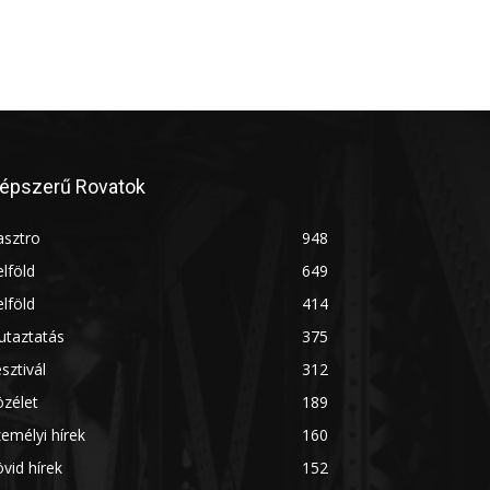
épszerű Rovatok
asztro
948
lföld
649
lföld
414
utaztatás
375
sztivál
312
zélet
189
emélyi hírek
160
vid hírek
152