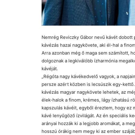
Nemrég Reviczky Gábor nevű kávét dobott 
kávézás hazai nagykövete, aki él-hal a fino
Arra azonban még ő maga sem számított, ho
dolgoznak a legkiválóbb ízharmónia megalko
kávéját.
„Régóta nagy kávékedvelő vagyok, a napjaim 
persze azért közben is lecsúszik egy-kettő
kávézás magyar nagykövete lehetek, az még 
élek-halok a finom, krémes, lágy ízhatású 
kapszulás kávéit, egyből éreztem, hogy ez m
kávé lenyűgöző ízvilágát. Az én speciális 
arányai hozzák ki a legjobb aromákat, a meg
hosszú órákig nem megy ki az ember szájából