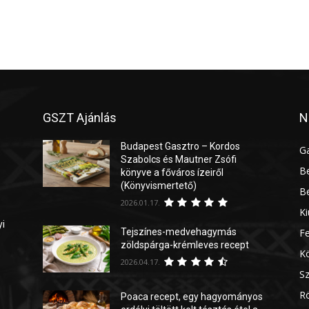
GSZT Ajánlás
N
Budapest Gasztro – Kordos
G
Szabolcs és Mautner Zsófi
Be
könyve a főváros ízeiről
(Könyvismertető)
Be
2026.01.17.
Ki
yi
Tejszínes-medvehagymás
Fe
zöldspárga-krémleves recept
Kö
2026.04.17.
Sz
Rö
Poaca recept, egy hagyományos