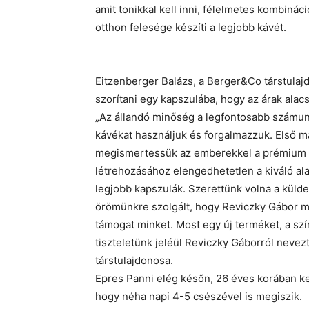
amit tonikkal kell inni, félelmetes kombiná
otthon felesége készíti a legjobb kávét.
Eitzenberger Balázs, a Berger&Co társtulaj
szorítani egy kapszulába, hogy az árak ala
„Az állandó minőség a legfontosabb számun
kávékat használjuk és forgalmazzuk. Első 
megismertessük az emberekkel a prémium k
létrehozásához elengedhetetlen a kiváló al
legjobb kapszulák. Szerettünk volna a külde
örömünkre szolgált, hogy Reviczky Gábor m
támogat minket. Most egy új terméket, a sz
tiszteletünk jeléül Reviczky Gáborról neve
társtulajdonosa.
Epres Panni elég későn, 26 éves korában kez
hogy néha napi 4-5 csészével is megiszik.