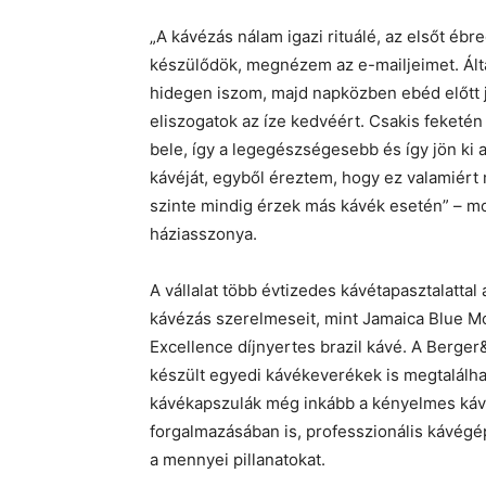
„A kávézás nálam igazi rituálé, az elsőt éb
készülődök, megnézem az e-mailjeimet. Által
hidegen iszom, majd napközben ebéd előtt 
eliszogatok az íze kedvéért. Csakis feketé
bele, így a legegészségesebb és így jön ki
kávéját, egyből éreztem, hogy ez valamiért 
szinte mindig érzek más kávék esetén” – mo
háziasszonya.
A vállalat több évtizedes kávétapasztalatta
kávézás szerelmeseit, mint Jamaica Blue Mo
Excellence díjnyertes brazil kávé. A Berge
készült egyedi kávékeverékek is megtalálható
kávékapszulák még inkább a kényelmes kávéz
forgalmazásában is, professzionális kávégé
a mennyei pillanatokat.