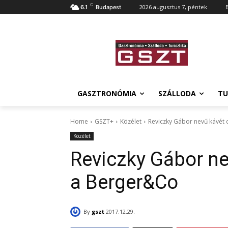
C
2026 augusztus 7, péntek
6.1
Budapest
GASZTRONÓMIA
SZÁLLODA
TU
Home
GSZT+
Közélet
Reviczky Gábor nevű kávét
Közélet
Reviczky Gábor ne
a Berger&Co
By
gszt
2017.12.29.