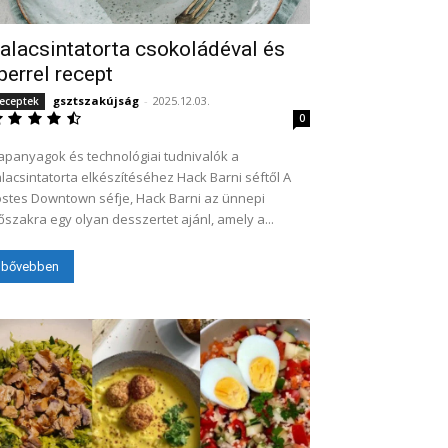
alacsintatorta csokoládéval és
perrel recept
gsztszakújság
-
2025.12.03.
eceptek
0
apanyagok és technológiai tudnivalók a
lacsintatorta elkészítéséhez Hack Barni séftől A
stes Downtown séfje, Hack Barni az ünnepi
őszakra egy olyan desszertet ajánl, amely a...
bővebben