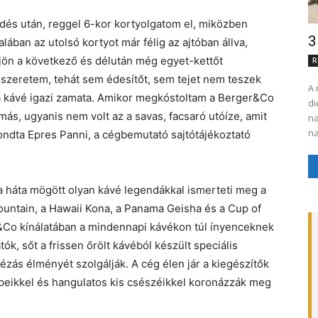
redés után, reggel 6-kor kortyolgatom el, miközben
3
ában az utolsó kortyot már félig az ajtóban állva,
jön a következő és délután még egyet-kettőt
R
n szeretem, tehát sem édesítőt, sem tejet nem teszek
A 
 a kávé igazi zamata. Amikor megkóstoltam a Berger&Co
di
más, ugyanis nem volt az a savas, facsaró utóíze, amit
na
na
ndta Epres Panni, a cégbemutató sajtótájékoztató
l a háta mögött olyan kávé legendákkal ismerteti meg a
untain, a Hawaii Kona, a Panama Geisha és a Cup of
r&Co kínálatában a mindennapi kávékon túl ínyenceknek
k, sőt a frissen őrölt kávéból készült speciális
ás élményét szolgálják. A cég élen jár a kiegészítők
peikkel és hangulatos kis csészéikkel koronázzák meg