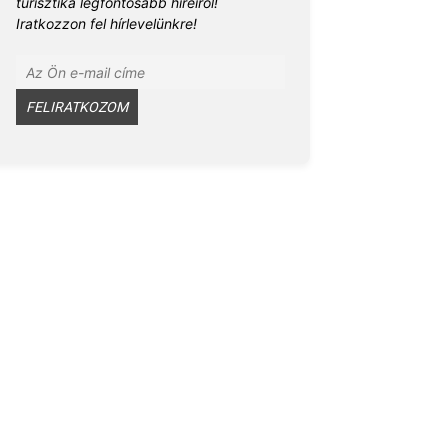
turisztika legfontosabb híreiről!
Iratkozzon fel hírlevelünkre!