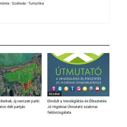
ómia : Szálloda : Turisztika
Közélet
 Berkek, új nemzeti parki
Elindult a Vendéglátás és Étkeztetés
aton déli partján
Jó Higiéniai Útmutató szakmai
felülvizsgálata