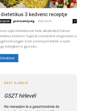
 dietetikus 3 kedvenc receptje
gsztszakújság
-
2022.06.24.
eceptek
0
most zajló Dietetikusok hete alkalmából három
etetikus kedvenc fogását szeretnénk megosztani a
gyközönséggel. Ezek a könnyed ételek a nyári
gy melegben is gyorsan...
bővebben
GSZT hírlevél
Ne maradjon le a gasztronómia és