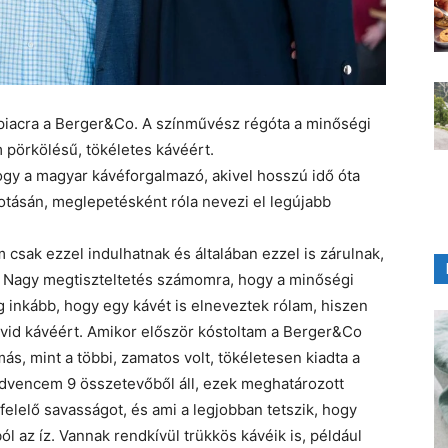
piacra a Berger&Co. A színművész régóta a minőségi
m pörkölésű, tökéletes kávéért.
gy a magyar kávéforgalmazó, akivel hosszú idő óta
tásán, meglepetésként róla nevezi el legújabb
csak ezzel indulhatnak és általában ezzel is zárulnak,
. Nagy megtiszteltetés számomra, hogy a minőségi
inkább, hogy egy kávét is elneveztek rólam, hiszen
rövid kávéért. Amikor először kóstoltam a Berger&Co
ás, mint a többi, zamatos volt, tökéletesen kiadta a
kedvencem 9 összetevőből áll, ezek meghatározott
felelő savasságot, és ami a legjobban tetszik, hogy
 az íz. Vannak rendkívül trükkös kávéik is, például