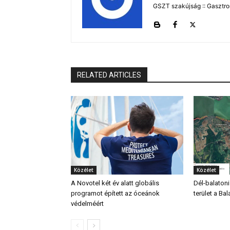
GSZT szakújság :: Gasztron
RELATED ARTICLES
Közélet
Közélet
A Novotel két év alatt globális
Dél-balatoni
programot épített az óceánok
terület a Bal
védelméért