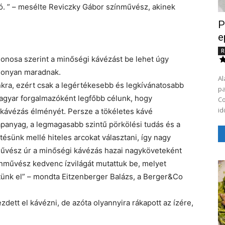
ció. ” – mesélte Reviczky Gábor színművész, akinek
P
e
R
donosa szerint a minőségi kávézást be lehet úgy
csonyan maradnak.
Al
kra, ezért csak a legértékesebb és legkívánatosabb
pa
magyar forgalmazóként legfőbb célunk, hogy
Co
id
ávézás élményét. Persze a tökéletes kávé
apanyag, a legmagasabb szintű pörkölési tudás és a
tésünk mellé hiteles arcokat választani, így nagy
űvész úr a minőségi kávézás hazai nagyköveteként
ínművész kedvenc ízvilágát mutattuk be, melyet
ztünk el” – mondta Eitzenberger Balázs, a Berger&Co
dett el kávézni, de azóta olyannyira rákapott az ízére,