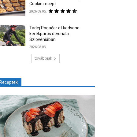
Cookie recept
2026.08.05.
Tadej Pogačar öt kedvenc
kerékpáros útvonala
Szlovéniában
2026.08.03.
továbbiak
Receptek