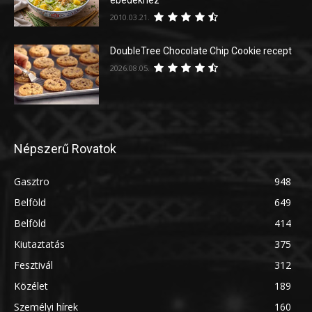
2010.03.21.
DoubleTree Chocolate Chip Cookie recept
2026.08.05.
Népszerű Rovatok
Gasztro
948
Belföld
649
Belföld
414
Kiutaztatás
375
Fesztivál
312
Közélet
189
Személyi hírek
160