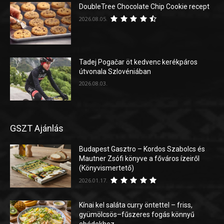
DoubleTree Chocolate Chip Cookie recept
2026.08.05.
Tadej Pogačar öt kedvenc kerékpáros
útvonala Szlovéniában
2026.08.03.
GSZT Ajánlás
Budapest Gasztro – Kordos Szabolcs és
Mautner Zsófi könyve a főváros ízeiről
(Könyvismertető)
2026.01.17.
Kínai kel saláta curry öntettel – friss,
gyümölcsös–fűszeres fogás könnyű
ebédekhez