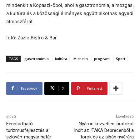
mindenkit a Kopaszi-öböl, ahol a gasztronómia, a mozgás,
a kultúra és a közösségi élmények együtt alkotnak egyedi
atmoszférát.
fotó: Zazie Bistro & Bar
TAGS
gasztronómia
kultúra
Michelin
program
Sport
Facebook
X
Pinterest
előző
következő
Fenntartható
Nyáron közvetlen járatokat
turizmusfejlesztés a
indít az ITAKA Debrecenből a
szlovén-magyar határ
török és az albán riviérára