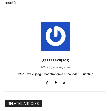
mentén
gsztszakújság
https://gsztujsag.com
GSZT szakújság :: Gasztronómia : Szálloda : Turisztika
RELATED ARTICLES