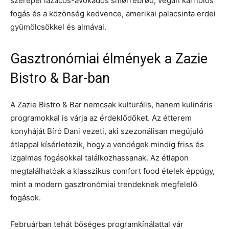
szerepel lazacos-avokádós smørrebrød, vegán karfiolos
fogás és a közönség kedvence, amerikai palacsinta erdei
gyümölcsökkel és almával.
Gasztronómiai élmények a Zazie
Bistro & Bar-ban
A Zazie Bistro & Bar nemcsak kulturális, hanem kulináris
programokkal is várja az érdeklődőket. Az étterem
konyháját Bíró Dani vezeti, aki szezonálisan megújuló
étlappal kísérletezik, hogy a vendégek mindig friss és
izgalmas fogásokkal találkozhassanak. Az étlapon
megtalálhatóak a klasszikus comfort food ételek éppúgy,
mint a modern gasztronómiai trendeknek megfelelő
fogások.
Februárban tehát bőséges programkínálattal vár