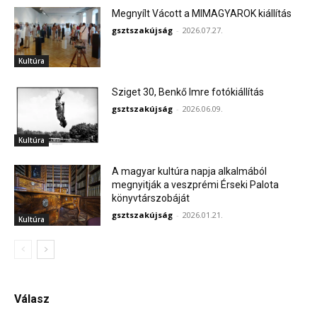
Megnyílt Vácott a MIMAGYAROK kiállítás
gsztszakújság
-
2026.07.27.
Kultúra
Sziget 30, Benkő Imre fotókiállítás
gsztszakújság
-
2026.06.09.
Kultúra
A magyar kultúra napja alkalmából
megnyitják a veszprémi Érseki Palota
könyvtárszobáját
gsztszakújság
-
2026.01.21.
Kultúra
Válasz