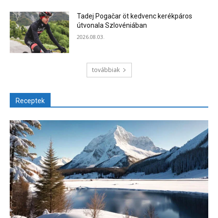
Tadej Pogačar öt kedvenc kerékpáros
útvonala Szlovéniában
2026.08.03.
továbbiak
Receptek