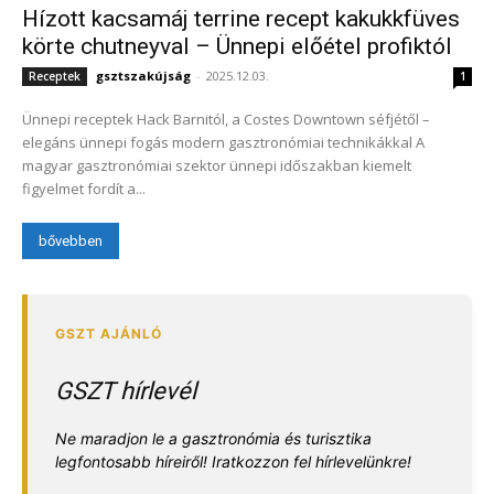
Hízott kacsamáj terrine recept kakukkfüves
körte chutneyval – Ünnepi előétel profiktól
gsztszakújság
-
2025.12.03.
Receptek
1
Ünnepi receptek Hack Barnitól, a Costes Downtown séfjétől –
elegáns ünnepi fogás modern gasztronómiai technikákkal A
magyar gasztronómiai szektor ünnepi időszakban kiemelt
figyelmet fordít a...
bővebben
GSZT hírlevél
Ne maradjon le a gasztronómia és turisztika
legfontosabb híreiről! Iratkozzon fel hírlevelünkre!