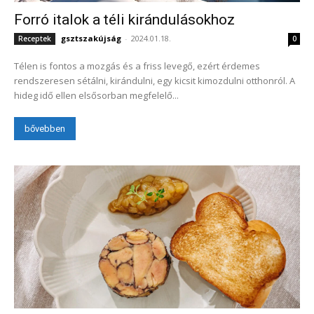
Forró italok a téli kirándulásokhoz
gsztszakújság
-
2024.01.18.
Receptek
0
Télen is fontos a mozgás és a friss levegő, ezért érdemes
rendszeresen sétálni, kirándulni, egy kicsit kimozdulni otthonról. A
hideg idő ellen elsősorban megfelelő...
bővebben