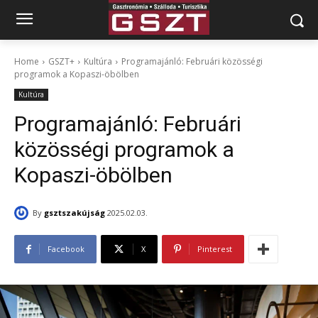
Home
GSZT+
Kultúra
Programajánló: Februári közösségi
programok a Kopaszi-öbölben
Kultúra
Programajánló: Februári
közösségi programok a
Kopaszi-öbölben
By
gsztszakújság
2025.02.03.
Facebook
X
Pinterest