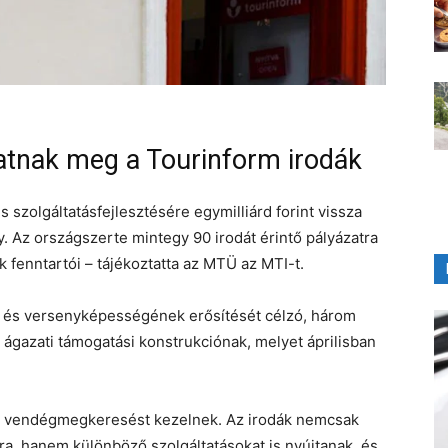
lhatnak meg a Tourinform irodák
s szolgáltatásfejlesztésére egymilliárd forint vissza
. Az országszerte mintegy 90 irodát érintő pályázatra
 fenntartói – tájékoztatta az MTÜ az MTI-t.
ét és versenyképességének erősítését célzó, három
gű ágazati támogatási konstrukciónak, melyet áprilisban
ió vendégmegkeresést kezelnek. Az irodák nemcsak
a, hanem különböző szolgáltatásokat is nyújtanak, és