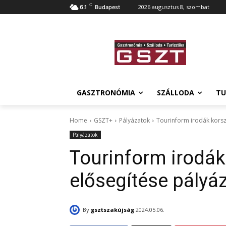
C
2026 augusztus 8, szombat
6.1
Budapest
GASZTRONÓMIA
SZÁLLODA
TU
Home
GSZT+
Pályázatok
Tourinform irodák korsz
Pályázatok
Tourinform irodák
elősegítése pályá
By
gsztszakújság
2024.05.06.