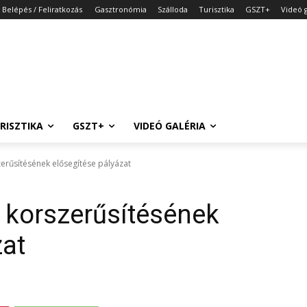
Belépés / Feliratkozás
Gasztronómia
Szálloda
Turisztika
GSZT+
Videó g
RISZTIKA
GSZT+
VIDEÓ GALÉRIA
erűsítésének elősegítése pályázat
 korszerűsítésének
zat