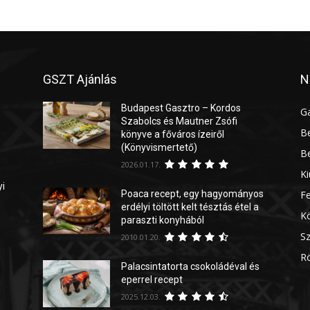
GSZT Ajánlás
N
Budapest Gasztro – Kordos
G
Szabolcs és Mautner Zsófi
Be
könyve a főváros ízeiről
(Könyvismertető)
Be
2026.01.17.
Ki
yi
Poaca recept, egy hagyományos
Fe
erdélyi töltött kelt tésztás étel a
Kö
paraszti konyhából
Sz
2010.01.20.
Rö
Palacsintatorta csokoládéval és
eperrel recept
2025.12.03.