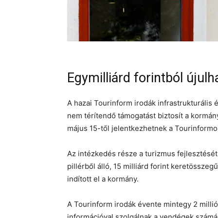
Egymilliárd forintból úju
A hazai Tourinform irodák infrastrukturális é
nem térítendő támogatást biztosít a kormány
május 15-től jelentkezhetnek a Tourinformok
Az intézkedés része a turizmus fejlesztés
pillérből álló, 15 milliárd forint keretössze
indított el a kormány.
A Tourinform irodák évente mintegy 2 mill
információval szolgálnak a vendégek számár