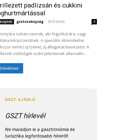
rillezett padlizsán és cukkini
oghurtmártással
gsztszakújság
-
2013.04.02.
eceptek
0
zonyára sokan vannak, aki fogyókúrára, vagy
étára kényszerülnek. A speciális étrendekbe
kszor nehéz új ízeket, új állagokat bevezetni. A
illezett zöldségek ezért jelentenek alternatív...
bővebben
GSZT hírlevél
Ne maradjon le a gasztronómia és
turisztika legfontosabb híreiről!