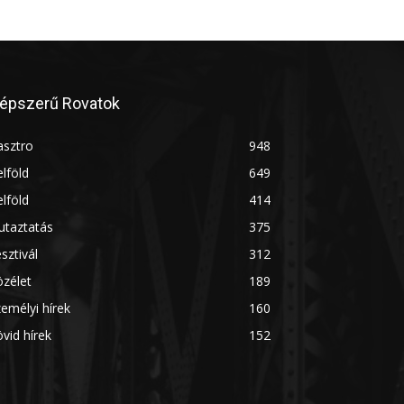
épszerű Rovatok
asztro
948
lföld
649
lföld
414
utaztatás
375
sztivál
312
zélet
189
emélyi hírek
160
vid hírek
152