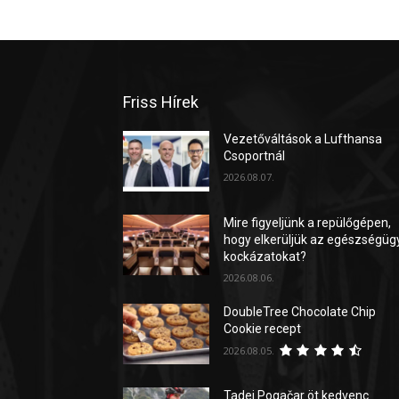
Friss Hírek
Vezetőváltások a Lufthansa
Csoportnál
2026.08.07.
Mire figyeljünk a repülőgépen,
hogy elkerüljük az egészségüg
kockázatokat?
2026.08.06.
DoubleTree Chocolate Chip
Cookie recept
2026.08.05.
Tadej Pogačar öt kedvenc