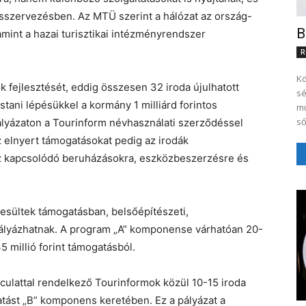
musszervezésben. Az MTÜ szerint a hálózat az ország-
B
mint a hazai turisztikai intézményrendszer
R
Kö
 fejlesztését, eddig összesen 32 iroda újulhatott
sé
stani lépésükkel a kormány 1 milliárd forintos
mu
ső
ályázaton a Tourinform névhasználati szerződéssel
z elnyert támogatásokat pedig az irodák
hez kapcsolódó beruházásokra, eszközbeszerzésre és
esültek támogatásban, belsőépítészeti,
 pályázhatnak. A program „A” komponense várhatóan 20-
5 millió forint támogatásból.
ulattal rendelkező Tourinformok közül 10-15 iroda
atást „B” komponens keretében. Ez a pályázat a