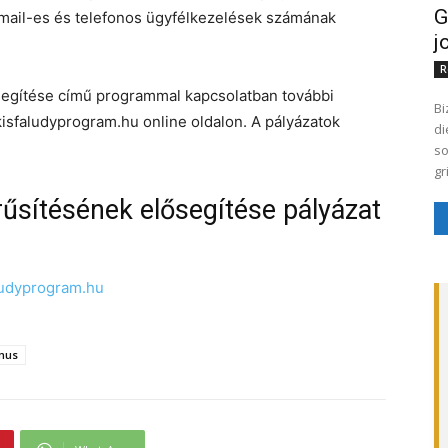
G
-mail-es és telefonos ügyfélkezelések számának
j
R
segítése című programmal kapcsolatban további
Bi
 kisfaludyprogram.hu online oldalon. A pályázatok
di
so
gr
űsítésének elősegítése pályázat
ludyprogram.hu
mus