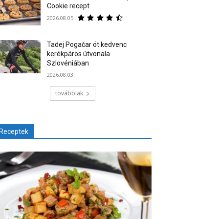
Cookie recept
2026.08.05.
Tadej Pogačar öt kedvenc
kerékpáros útvonala
Szlovéniában
2026.08.03.
továbbiak
Receptek