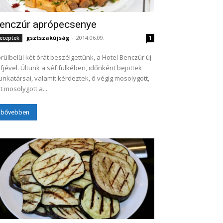
enczúr aprópecsenye
gsztszakújság
-
2014.06.09.
eceptek
1
rülbelül két órát beszélgettünk, a Hotel Benczúr új
fjével. Ültünk a séf fülkében, időnként bejöttek
nkatársai, valamit kérdeztek, ő végig mosolygott,
t mosolygott a...
bővebben