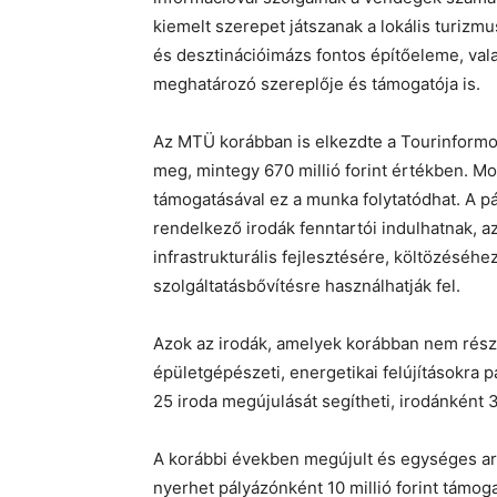
kiemelt szerepet játszanak a lokális turiz
és desztinációimázs fontos építőeleme, vala
meghatározó szereplője és támogatója is.
Az MTÜ korábban is elkezdte a Tourinformok
meg, mintegy 670 millió forint értékben. Mo
támogatásával ez a munka folytatódhat. A p
rendelkező irodák fenntartói indulhatnak, a
infrastrukturális fejlesztésére, költözésé
szolgáltatásbővítésre használhatják fel.
Azok az irodák, amelyek korábban nem rész
épületgépészeti, energetikai felújításokra
25 iroda megújulását segítheti, irodánként 3
A korábbi években megújult és egységes arc
nyerhet pályázónként 10 millió forint támog