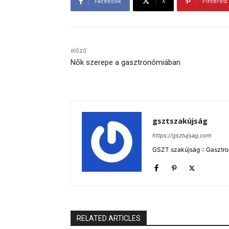
Facebook
X
Pinterest
előző
Nők szerepe a gasztronómiában
gsztszakújság
https://gsztujsag.com
GSZT szakújság :: Gasztron
RELATED ARTICLES