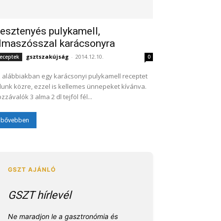
esztenyés pulykamell,
lmaszósszal karácsonyra
gsztszakújság
-
2014.12.10.
eceptek
0
 alábbiakban egy karácsonyi pulykamell receptet
unk közre, ezzel is kellemes ünnepeket kívánva.
Hozzávalók 3 alma 2 dl tejföl fél...
bővebben
GSZT hírlevél
Ne maradjon le a gasztronómia és