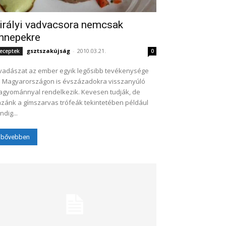
irályi vadvacsora nemcsak
nnepekre
gsztszakújság
-
2010.03.21.
eceptek
0
vadászat az ember egyik legősibb tevékenysége
 Magyarországon is évszázadokra visszanyúló
gyománnyal rendelkezik. Kevesen tudják, de
zánk a gímszarvas trófeák tekintetében például
ndig...
bővebben