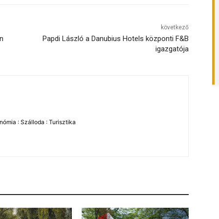
következő
an
Papdi László a Danubius Hotels központi F&B
igazgatója
ómia : Szálloda : Turisztika