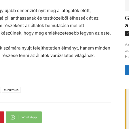
y újabb dimenziót nyit meg a látogatók előtt,
G
é pillanthassanak és testközelből élhessék át az
a
am részeként az állatok bemutatása mellett
is készülnek, hogy még emlékezetesebb legyen az este.
R
Az
ok számára nyújt felejthetetlen élményt, hanem minden
ad
részese lenni az állatok varázslatos világának.
turizmus
WhatsApp