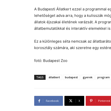
A Budapesti Állatkert ezzel a programmal eg
lehetőséget adva arra, hogy a kulisszák mög
állatok éjszakai életének varázsát. A progr
állatbemutatókkal és interaktív elemekkel 
Ez a különleges séta nemcsak az állatbarát
korosztály számára, aki szeretne egy estére 
fotó: Budapest Zoo
TAGS
állatkert
budapest
gyerek
program
Facebook
X
Pinterest