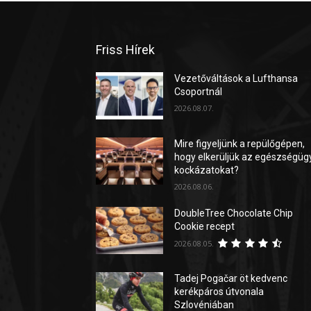
Friss Hírek
Vezetőváltások a Lufthansa
Csoportnál
2026.08.07.
Mire figyeljünk a repülőgépen,
hogy elkerüljük az egészségüg
kockázatokat?
2026.08.06.
DoubleTree Chocolate Chip
Cookie recept
2026.08.05.
Tadej Pogačar öt kedvenc
kerékpáros útvonala
Szlovéniában