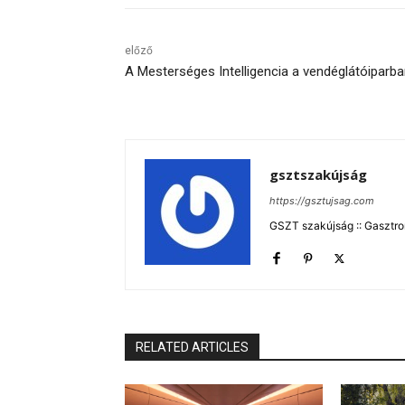
előző
A Mesterséges Intelligencia a vendéglátóiparb
gsztszakújság
https://gsztujsag.com
GSZT szakújság :: Gasztron
RELATED ARTICLES