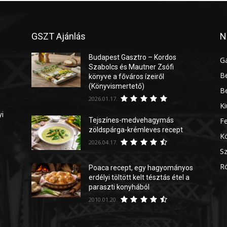
GSZT Ajánlás
N
Budapest Gasztro – Kordos
G
Szabolcs és Mautner Zsófi
Be
könyve a főváros ízeiről
(Könyvismertető)
Be
2026.01.17.
Ki
yi
Tejszínes-medvehagymás
Fe
zöldspárga-krémleves recept
Kö
2026.04.17.
Sz
Rö
Poaca recept, egy hagyományos
erdélyi töltött kelt tésztás étel a
paraszti konyhából
2010.01.20.