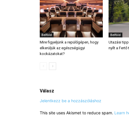
Belföld
Belföld
Mire figyeljünk a repülőgépen, hogy
Utazási tipp
elkerüljük az egészségügyi
nyílt a Fert
kockázatokat?
Válasz
Jelentkezz be a hozzászóláshoz
This site uses Akismet to reduce spam.
Learn h