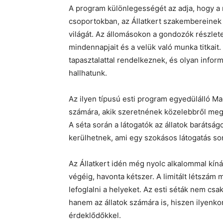
A program különlegességét az adja, hogy a r
csoportokban, az Állatkert szakembereinek 
világát. Az állomásokon a gondozók részlet
mindennapjait és a velük való munka titkait
tapasztalattal rendelkeznek, és olyan info
hallhatunk.
Az ilyen típusú esti program egyedülálló M
számára, akik szeretnének közelebbről megi
A séta során a látogatók az állatok barátsá
kerülhetnek, ami egy szokásos látogatás s
Az Állatkert idén még nyolc alkalommal kín
végéig, havonta kétszer. A limitált létszám
lefoglalni a helyeket. Az esti séták nem cs
hanem az állatok számára is, hiszen ilyenk
érdeklődőkkel.