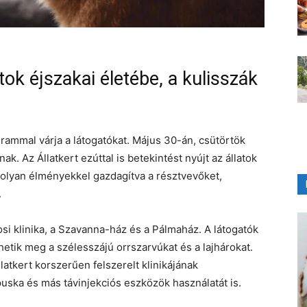
tok éjszakai életébe, a kulisszák
rammal várja a látogatókat. Május 30-án, csütörtök
nak. Az Állatkert ezúttal is betekintést nyújt az állatok
olyan élményekkel gazdagítva a résztvevőket,
.
osi klinika, a Szavanna-ház és a Pálmaház. A látogatók
etik meg a szélesszájú orrszarvúkat és a lajhárokat.
latkert korszerűen felszerelt klinikájának
ska és más távinjekciós eszközök használatát is.