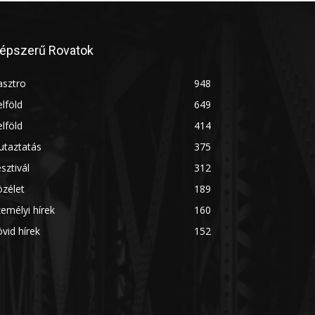
épszerű Rovatok
asztro
948
lföld
649
lföld
414
utaztatás
375
sztivál
312
zélet
189
emélyi hírek
160
vid hírek
152