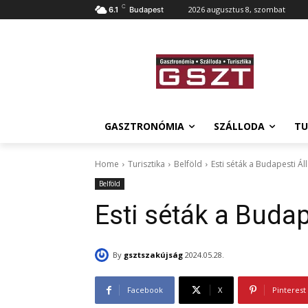
C
2026 augusztus 8, szombat
6.1
Budapest
GASZTRONÓMIA
SZÁLLODA
TU
Home
Turisztika
Belföld
Esti séták a Budapesti Ál
Belföld
Esti séták a Budap
By
gsztszakújság
2024.05.28.
Facebook
X
Pinterest