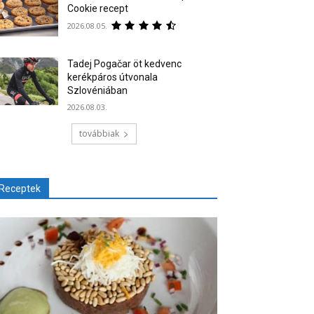
Cookie recept
2026.08.05.
Tadej Pogačar öt kedvenc
kerékpáros útvonala
Szlovéniában
2026.08.03.
továbbiak
Receptek