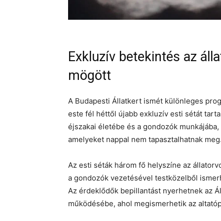
Exkluzív betekintés az álla
mögött
A Budapesti Állatkert ismét különleges prog
este fél héttől újabb exkluzív esti sétát tarta
éjszakai életébe és a gondozók munkájába, 
amelyeket nappal nem tapasztalhatnak meg
Az esti séták három fő helyszíne az állatorv
a gondozók vezetésével testközelből ismerh
Az érdeklődők bepillantást nyerhetnek az Ál
működésébe, ahol megismerhetik az altatópu