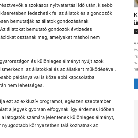
észtvevők a szokásos nyitvatartási idő után, kisebb
kíséretében fedezhetik fel az állatok és a gondozók
K
esen bemutatják az állatok gondozásának
ü
. Az állatokat bemutató gondozók évtizedes
R
rmációkat osztanak meg, amelyeket máshol nem
A 
és
ha
agyarországon és különleges élményt nyújt azok
ha
smerkedni az állatokkal és az állatkert működésével.
mi
gosabb példányaival is közelebbi kapcsolatba
orán nem lehetséges.
álja ezt az exkluzív programot, egészen szeptember
 miatt a jegyek gyorsan elfogynak, így érdemes időben
ak a látogatók számára jelentenek különleges élményt,
or nyugodtabb környezetben találkozhatnak az