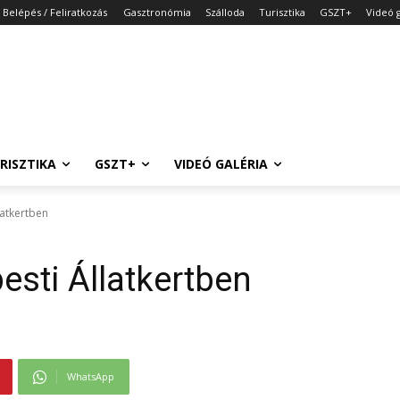
Belépés / Feliratkozás
Gasztronómia
Szálloda
Turisztika
GSZT+
Videó g
RISZTIKA
GSZT+
VIDEÓ GALÉRIA
latkertben
esti Állatkertben
WhatsApp