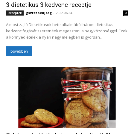
3 dietetikus 3 kedvenc receptje
gsztszakújság
-
2022.06.24.
Receptek
0
A most zajló Dietetikusok hete alkalmából három dietetikus
kedvenc fogását szeretnénk megosztani a nagyközönséggel. Ezek
a könnyed ételek a nyári nagy melegben is gyorsan...
bővebben