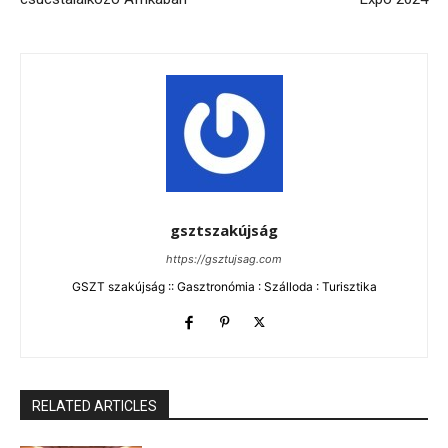
gsztszakújság
https://gsztujsag.com
GSZT szakújság :: Gasztronómia : Szálloda : Turisztika
RELATED ARTICLES