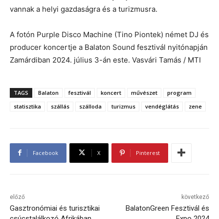
vannak a helyi gazdaságra és a turizmusra.
A fotón Purple Disco Machine (Tino Piontek) német DJ és
producer koncertje a Balaton Sound fesztivál nyitónapján
Zamárdiban 2024. július 3-án este. Vasvári Tamás / MTI
TAGS
Balaton
fesztivál
koncert
művészet
program
statisztika
szállás
szálloda
turizmus
vendéglátás
zene
Facebook
X
Pinterest
előző
következő
Gasztronómiai és turisztikai
BalatonGreen Fesztivál és
csúcstalálkozó Afrikában
Expo 2024