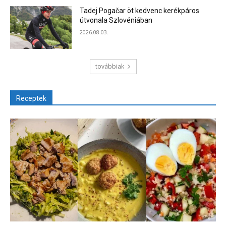
Tadej Pogačar öt kedvenc kerékpáros
útvonala Szlovéniában
2026.08.03.
továbbiak
Receptek