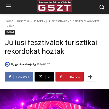
Home
Turisztika
Belföld
Júliusi fesztiválok turisztikai rekordokat
hoztak
Belföld
Júliusi fesztiválok turisztikai
rekordokat hoztak
By
gsztszakújság
2024.08.02.
Facebook
X
Pinterest