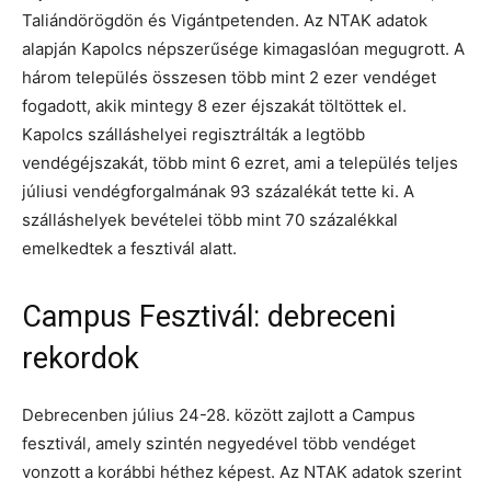
Taliándörögdön és Vigántpetenden. Az NTAK adatok
alapján Kapolcs népszerűsége kimagaslóan megugrott. A
három település összesen több mint 2 ezer vendéget
fogadott, akik mintegy 8 ezer éjszakát töltöttek el.
Kapolcs szálláshelyei regisztrálták a legtöbb
vendégéjszakát, több mint 6 ezret, ami a település teljes
júliusi vendégforgalmának 93 százalékát tette ki. A
szálláshelyek bevételei több mint 70 százalékkal
emelkedtek a fesztivál alatt.
Campus Fesztivál: debreceni
rekordok
Debrecenben július 24-28. között zajlott a Campus
fesztivál, amely szintén negyedével több vendéget
vonzott a korábbi héthez képest. Az NTAK adatok szerint