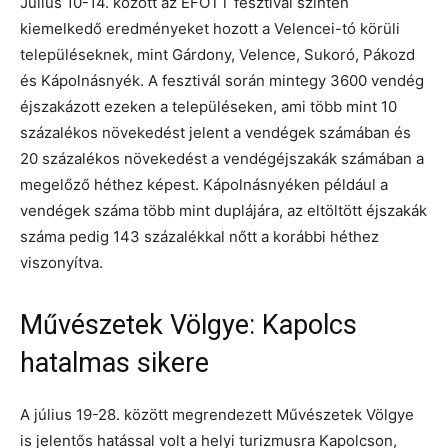
Július 10-14. között az EFOTT fesztivál szintén
kiemelkedő eredményeket hozott a Velencei-tó körüli
településeknek, mint Gárdony, Velence, Sukoró, Pákozd
és Kápolnásnyék. A fesztivál során mintegy 3600 vendég
éjszakázott ezeken a településeken, ami több mint 10
százalékos növekedést jelent a vendégek számában és
20 százalékos növekedést a vendégéjszakák számában a
megelőző héthez képest. Kápolnásnyéken például a
vendégek száma több mint duplájára, az eltöltött éjszakák
száma pedig 143 százalékkal nőtt a korábbi héthez
viszonyítva.
Művészetek Völgye: Kapolcs
hatalmas sikere
A július 19-28. között megrendezett Művészetek Völgye
is jelentős hatással volt a helyi turizmusra Kapolcson,