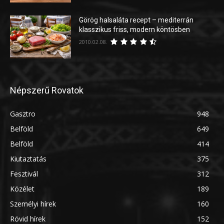
Görög halsaláta recept – mediterrán
klasszikus friss, modern köntösben
2010.02.08.
Népszerű Rovatok
Gasztro
948
Belföld
649
Belföld
414
Kiutaztatás
375
Fesztivál
312
Közélet
189
Személyi hírek
160
Rövid hírek
152