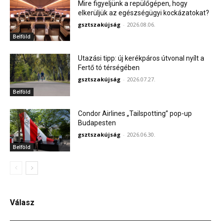
Mire figyeljünk a repülőgépen, hogy
elkerüljük az egészségügyi kockázatokat?
gsztszakújság
-
2026.08.06.
Belföld
Utazási tipp: új kerékpáros útvonal nyílt a
Fertő tó térségében
gsztszakújság
-
2026.07.27.
Belföld
Condor Airlines „Tailspotting” pop-up
Budapesten
gsztszakújság
-
2026.06.30.
Belföld
Válasz