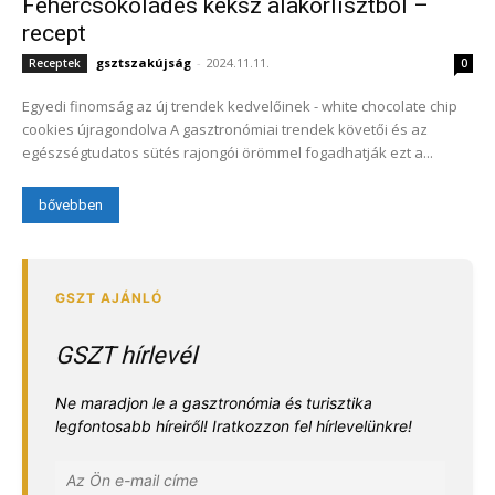
Fehércsokoládés keksz alakorlisztből –
recept
gsztszakújság
-
2024.11.11.
Receptek
0
Egyedi finomság az új trendek kedvelőinek - white chocolate chip
cookies újragondolva A gasztronómiai trendek követői és az
egészségtudatos sütés rajongói örömmel fogadhatják ezt a...
bővebben
GSZT hírlevél
Ne maradjon le a gasztronómia és turisztika
legfontosabb híreiről! Iratkozzon fel hírlevelünkre!