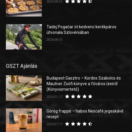
2026.08.05.
Tadej Pogačar öt kedvenc kerékpáros
útvonala Szlovéniában
2026.08.03.
GSZT Ajánlás
Budapest Gasztro – Kordos Szabolcs és
Mautner Zsófi könyve a főváros ízeiről
(Könyvismertető)
2026.01.17.
Görög frappé – habos Nescafé jegeskávé
recept
2026.07.17.