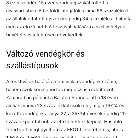
8 ezer vendég 15 ezer vendégéjszakát töltött a
cívisvárosban. A belföldi látogatók száma 66 százalékkal,
az általuk eltöltött éjszakáké pedig 34 százalékkal haladta
meg az előző hetit. A fesztivál hatására a szálláshelyek
bevételei is jelentősen növekedtek.
Változó vendégkör és
szállástípusok
A fesztiválok hatására nemcsak a vendégek száma,
hanem azok korcsoportos megoszlása is változott.
Zamárdiban például a Balaton Sound alatt a 18 éven
aluliak aránya 23 százalékkal csökkent, míg a 19-24 év
közötti vendégek aránya 27, a 25-34 éveseké pedig 29
százalékponttal nőtt az előző héthez képest. Hasonló
trend volt megfigyelhető az EFOTT esetében is, ahol a
19-24 és 25-34 éves korosztály aránya növekedett.