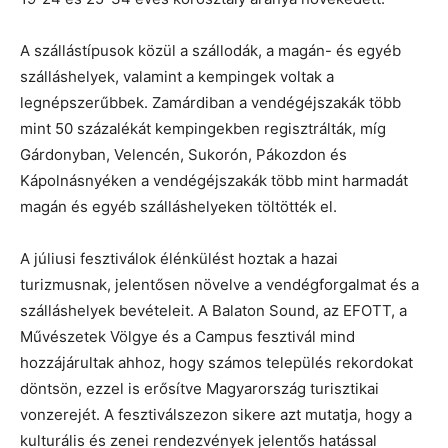
A szállástípusok közül a szállodák, a magán- és egyéb
szálláshelyek, valamint a kempingek voltak a
legnépszerűbbek. Zamárdiban a vendégéjszakák több
mint 50 százalékát kempingekben regisztrálták, míg
Gárdonyban, Velencén, Sukorón, Pákozdon és
Kápolnásnyéken a vendégéjszakák több mint harmadát
magán és egyéb szálláshelyeken töltötték el.
A júliusi fesztiválok élénkülést hoztak a hazai
turizmusnak, jelentősen növelve a vendégforgalmat és a
szálláshelyek bevételeit. A Balaton Sound, az EFOTT, a
Művészetek Völgye és a Campus fesztivál mind
hozzájárultak ahhoz, hogy számos település rekordokat
döntsön, ezzel is erősítve Magyarország turisztikai
vonzerejét. A fesztiválszezon sikere azt mutatja, hogy a
kulturális és zenei rendezvények jelentős hatással