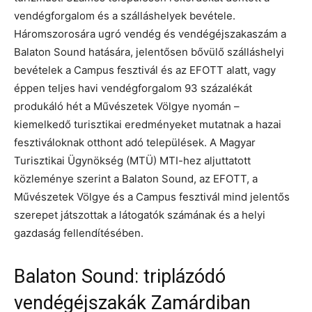
vendégforgalom és a szálláshelyek bevétele.
Háromszorosára ugró vendég és vendégéjszakaszám a
Balaton Sound hatására, jelentősen bővülő szálláshelyi
bevételek a Campus fesztivál és az EFOTT alatt, vagy
éppen teljes havi vendégforgalom 93 százalékát
produkáló hét a Művészetek Völgye nyomán –
kiemelkedő turisztikai eredményeket mutatnak a hazai
fesztiváloknak otthont adó települések. A Magyar
Turisztikai Ügynökség (MTÜ) MTI-hez aljuttatott
közleménye szerint a Balaton Sound, az EFOTT, a
Művészetek Völgye és a Campus fesztivál mind jelentős
szerepet játszottak a látogatók számának és a helyi
gazdaság fellendítésében.
Balaton Sound: triplázódó
vendégéjszakák Zamárdiban