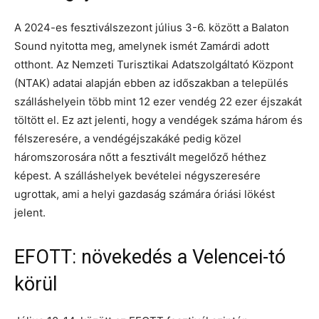
A 2024-es fesztiválszezont július 3-6. között a Balaton
Sound nyitotta meg, amelynek ismét Zamárdi adott
otthont. Az Nemzeti Turisztikai Adatszolgáltató Központ
(NTAK) adatai alapján ebben az időszakban a település
szálláshelyein több mint 12 ezer vendég 22 ezer éjszakát
töltött el. Ez azt jelenti, hogy a vendégek száma három és
félszeresére, a vendégéjszakáké pedig közel
háromszorosára nőtt a fesztivált megelőző héthez
képest. A szálláshelyek bevételei négyszeresére
ugrottak, ami a helyi gazdaság számára óriási lökést
jelent.
EFOTT: növekedés a Velencei-tó
körül