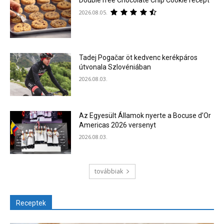
2026.08.05.
Tadej Pogačar öt kedvenc kerékpáros
útvonala Szlovéniában
2026.08.03.
Az Egyesült Államok nyerte a Bocuse d’Or
Americas 2026 versenyt
2026.08.03.
továbbiak
Receptek