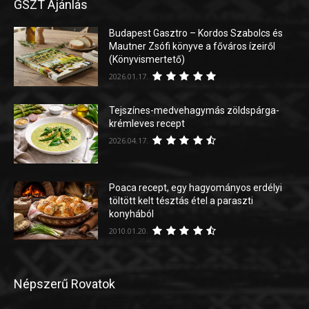
GSZT Ajánlás
Budapest Gasztro – Kordos Szabolcs és
Mautner Zsófi könyve a főváros ízeiről
(Könyvismertető)
2026.01.17.
Tejszínes-medvehagymás zöldspárga-
krémleves recept
2026.04.17.
Poaca recept, egy hagyományos erdélyi
töltött kelt tésztás étel a paraszti
konyhából
2010.01.20.
Népszerű Rovatok