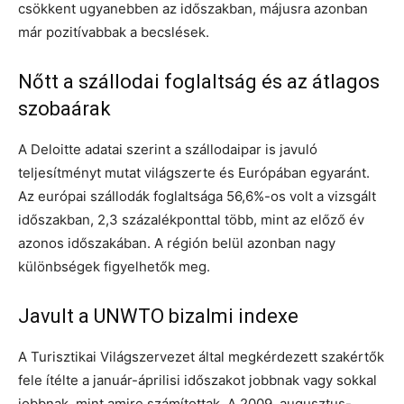
csökkent ugyanebben az időszakban, májusra azonban
már pozitívabbak a becslések.
Nőtt a szállodai foglaltság és az átlagos
szobaárak
A Deloitte adatai szerint a szállodaipar is javuló
teljesítményt mutat világszerte és Európában egyaránt.
Az európai szállodák foglaltsága 56,6%-os volt a vizsgált
időszakban, 2,3 százalékponttal több, mint az előző év
azonos időszakában. A régión belül azonban nagy
különbségek figyelhetők meg.
Javult a UNWTO bizalmi indexe
A Turisztikai Világszervezet által megkérdezett szakértők
fele ítélte a január-áprilisi időszakot jobbnak vagy sokkal
jobbnak, mint amire számítottak. A 2009. augusztus-