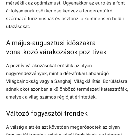
mérséklik az optimizmust. Ugyanakkor az euró és a font
árfolyamának csökkenése kedvez a tengerentúlról
származó turizmusnak és ösztönzi a kontinensen belüli
utazásokat.
A május-augusztusi időszakra
vonatkozó várakozások pozitívak
A pozitív várakozásokat erősítik az olyan
nagyrendezvények, mint a dél-afrikai Labdarúgó
Világbajnokság vagy a Sanghaji Világkiállítás. Borúlátásra
adnak okot azonban a különböző természeti katasztrófák,
amelyek a világ számos régióját érintették.
Változó fogyasztói trendek
A válság alatt és azt követően megerősödtek az olyan
fogyasztói trendek, mint a késői foglalások, az internet