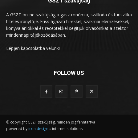
GSZT szakújság
A GSZT online szakújság a gasztronómia, szálloda és turisztika
hiteles iránytűje. Friss ágazati hírekkel, szakmai elemzésekkel,
könyvajánlókkal és receptekkel segítjük olvasóinkat a szektor
mindennapi tájékozódásában.
Lépjen kapcsolatba velünk!
FOLLOW US
© copyright GSZT szakújság, minden jog fenntartva
powered by
icon design
:: internet solutions