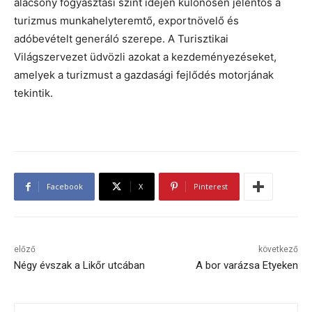
alacsony fogyasztási szint idején különösen jelentős a
turizmus munkahelyteremtő, exportnövelő és
adóbevételt generáló szerepe. A Turisztikai
Világszervezet üdvözli azokat a kezdeményezéseket,
amelyek a turizmust a gazdasági fejlődés motorjának
tekintik.
Facebook
X
Pinterest
előző
következő
Négy évszak a Likőr utcában
A bor varázsa Etyeken