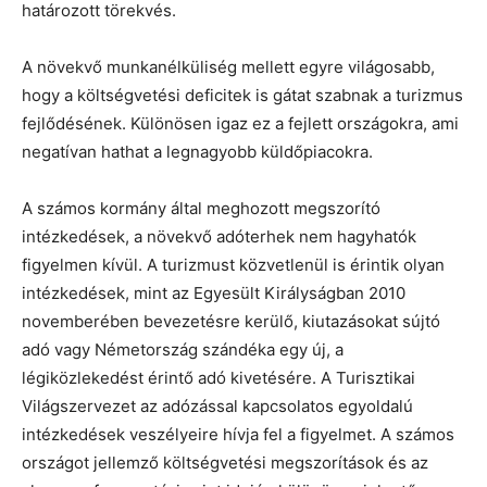
határozott törekvés.
A növekvő munkanélküliség mellett egyre világosabb,
hogy a költségvetési deficitek is gátat szabnak a turizmus
fejlődésének. Különösen igaz ez a fejlett országokra, ami
negatívan hathat a legnagyobb küldőpiacokra.
A számos kormány által meghozott megszorító
intézkedések, a növekvő adóterhek nem hagyhatók
figyelmen kívül. A turizmust közvetlenül is érintik olyan
intézkedések, mint az Egyesült Királyságban 2010
novemberében bevezetésre kerülő, kiutazásokat sújtó
adó vagy Németország szándéka egy új, a
légiközlekedést érintő adó kivetésére. A Turisztikai
Világszervezet az adózással kapcsolatos egyoldalú
intézkedések veszélyeire hívja fel a figyelmet. A számos
országot jellemző költségvetési megszorítások és az