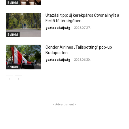
Belföld
Utazási tipp: új kerékpáros útvonal nyílt a
Fertő tó térségében
gsztszakújság
-
2026.07.27.
Belföld
Condor Airlines „Tailspotting” pop-up
Budapesten
gsztszakújság
-
2026.06.30.
Belföld
- Advertisment -