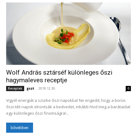
Wolf András sztárséf különleges őszi
hagymaleves receptje
gszt
-
2018.12.30.
Receptek
0
Vigyél energiát a szürke őszi napokba! Ne engedd, hogy a borús
őszi-téli napok elrontsák a kedvedet, inkább hívd meg a barátaidat
egy különleges őszi finomságra!...
bővebben