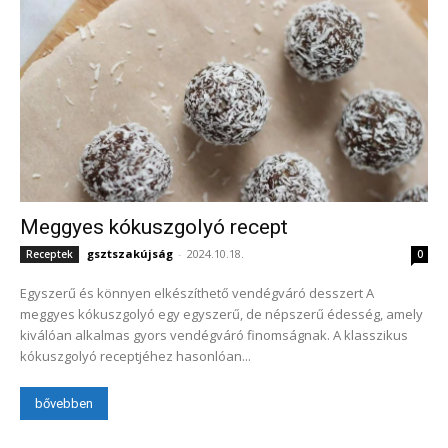
Meggyes kókuszgolyó recept
gsztszakújság
-
2024.10.18.
Receptek
0
Egyszerű és könnyen elkészíthető vendégváró desszert A
meggyes kókuszgolyó egy egyszerű, de népszerű édesség, amely
kiválóan alkalmas gyors vendégváró finomságnak. A klasszikus
kókuszgolyó receptjéhez hasonlóan...
bővebben