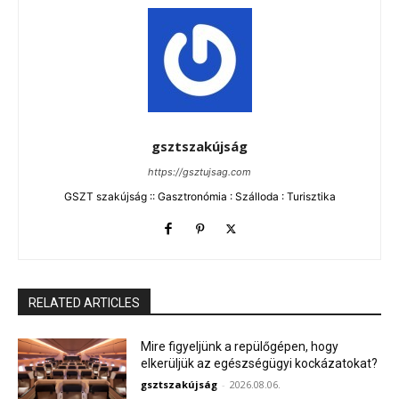
gsztszakújság
https://gsztujsag.com
GSZT szakújság :: Gasztronómia : Szálloda : Turisztika
RELATED ARTICLES
Mire figyeljünk a repülőgépen, hogy
elkerüljük az egészségügyi kockázatokat?
gsztszakújság
-
2026.08.06.