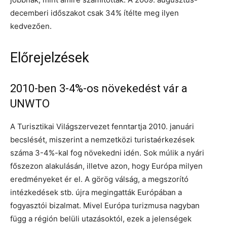
decemberi időszakot csak 34% ítélte meg ilyen
kedvezően.
Előrejelzések
2010-ben 3-4%-os növekedést vár a
UNWTO
A Turisztikai Világszervezet fenntartja 2010. januári
becslését, miszerint a nemzetközi turistaérkezések
száma 3-4%-kal fog növekedni idén. Sok múlik a nyári
főszezon alakulásán, illetve azon, hogy Európa milyen
eredményeket ér el. A görög válság, a megszorító
intézkedések stb. újra megingatták Európában a
fogyasztói bizalmat. Mivel Európa turizmusa nagyban
függ a régión belüli utazásoktól, ezek a jelenségek