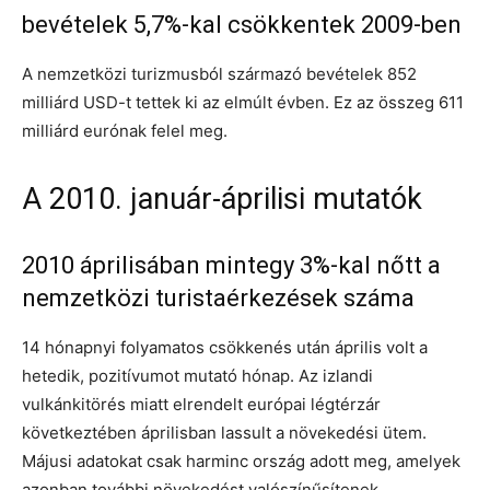
bevételek 5,7%-kal csökkentek 2009-ben
A nemzetközi turizmusból származó bevételek 852
milliárd USD-t tettek ki az elmúlt évben. Ez az összeg 611
milliárd eurónak felel meg.
A 2010. január-áprilisi mutatók
2010 áprilisában mintegy 3%-kal nőtt a
nemzetközi turistaérkezések száma
14 hónapnyi folyamatos csökkenés után április volt a
hetedik, pozitívumot mutató hónap. Az izlandi
vulkánkitörés miatt elrendelt európai légtérzár
következtében áprilisban lassult a növekedési ütem.
Májusi adatokat csak harminc ország adott meg, amelyek
azonban további növekedést valószínűsítenek.