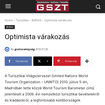
Home
Turisztika
Belföld
Optimista várakozás
Belföld
Optimista várakozás
By
gsztszakújság
2010.07.20.
Facebook
X
Pinterest
A Turisztikai Világszervezet (United Nations World
Tourism Organization – UNWTO) 2010. július 5-én,
Madridban tette közzé World Tourism Barometer című
jelentését a 2009. évi nemzetközi turisztikai bevételekről
és kiadásokról, a legfontosabb küldőországok