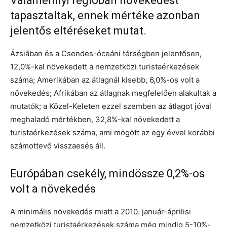
Valamennyi régióban növekedést
tapasztaltak, ennek mértéke azonban
jelentős eltéréseket mutat.
Ázsiában és a Csendes-óceáni térségben jelentősen,
12,0%-kal növekedett a nemzetközi turistaérkezések
száma; Amerikában az átlagnál kisebb, 6,0%-os volt a
növekedés; Afrikában az átlagnak megfelelően alakultak a
mutatók; a Közel-Keleten ezzel szemben az átlagot jóval
meghaladó mértékben, 32,8%-kal növekedett a
turistaérkezések száma, ami mögött az egy évvel korábbi
számottevő visszaesés áll.
Európában csekély, mindössze 0,2%-os
volt a növekedés
A minimális növekedés miatt a 2010. január-áprilisi
nemzetközi turistaérkezések száma még mindig 5-10%-