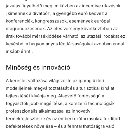
javulás figyelhető meg: miközben az incentive utazások
„kimennek a divatból”, a gyengébb euró kedvez a
konferenciák, kongresszusok, események európai
megrendezésének. Az éles verseny következtében az
árak további mérséklődése várható, az utazási irodákat ez
kevésbé, a hagyományos légitársaságokat azonban annál
inkább érinti.
Minőség és innováció
A kereslet változása világszerte az iparág üzleti
modelljeinek megváltoztatását és a turisztikai kínálat
fejlesztését kívánja meg. Alapvető fontosságú a
fogyasztók jobb megértése, a korszerű technológiák
professzionális alkalmazása, az innovatív
termékfejlesztésre és az emberi erőforrásokra fordított
befektetések növelése – és a fenntarthatóságra való