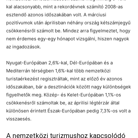
kal alacsonyabb, mint a rekordévnek számító 2008-as
esztendő azonos időszakában volt. A márciusi
pozitívumok után áprilisban néhány ország kétszámjegyű
csökkenésről számolt be. Mindez arra figyelmeztet, hogy
nem érdemes egy-egy hónapot vizsgálni, hiszen nagyok
az ingadozások.
Nyugat-Európában 2,6%-kal, Dél-Európában és a
Mediterrán térségben 1,6%-kal több nemzetközi
turistaérkezést regisztráltak, mint az előző év azonos
időszakában, bár a desztinációk között nagy különbségek
figyelhetők meg. Közép- és Kelet-Európában 1,1%-os
csökkenésről számoltak be, az áprilisi légtérzár által
különösen érintett Észak-Európában pedig 7,3%-os volt a
visszaesés.
A nemzetközi turizmushoz kapcsolódó