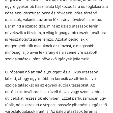
egyre gyakoribb használata tájékozódásra és foglalásra, a
közelebbi desztinációkba és rövidebb időre történő
utazások, valamint az ár-érték arány növekvő szerepe.
Bár mind a szabadidős, mint az üzleti utazások terén
növekszik a bizalom, a világ legnagyobb részén továbbra
is visszafogottság jellemző. Azokat pedig, akik
megengedhetik maguknak az utazást, a magasabb
minőség, a jó ár-érték arány és a személyre szabott
szolgáltatások iránti növekvő igények jellemzik.
Európában nő az olló a „budget” és a luxus utazások
között, ahogy egyre többen keresik az all-inclusive
szolgáltatásokat és az egyedi autós utazásokat. Az
európaiak továbbra is a közeli (hazai vagy szomszédos)
úti célokat részesítik előnyben. Ezzel párhuzamosan úgy
tűnik, nő a kereslet a vízparti passzív pihenést kiegészítő
városlátogatások iránt is. Az üzleti utazások terén is