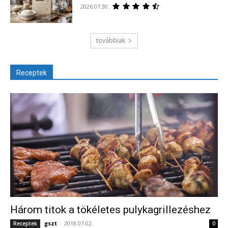
2026.07.30.
továbbiak
Receptek
Három titok a tökéletes pulykagrillezéshez
gszt
-
2018.07.02.
Receptek
0