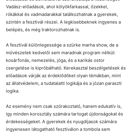
Vadász-előadások, ahol kölyökfarkassal, őzekkel,
rókákkal és vadmadarakkal találkozhatnak a gyerekek,
szintén a fesztivál részei. A legkisebbeknek ingyenes a
belépés, és még traktorozhatnak is.
A fesztivál különlegessége a szürke marha show, de a
művészetek kedvelői sem maradnak program nélkül:
kosárfonás, nemezelés, jóga, és a karikás ostor
csergetése is kipróbálható. Kerekasztal beszélgetések és
előadások várják az érdeklődőket olyan témákban, mint
az állatvédelem, a tudatalatti logikája és a józan paraszti
logika.
Az esemény nem csak szórakoztató, hanem edukatív is,
így minden korosztály számára tartogat újdonságokat és
érdekességeket. A gyerekek és nyugdíjasok számára
ingyenesen látogatható fesztiválon a tombola sem