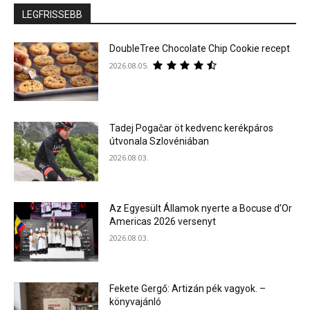
LEGFRISSEBB
DoubleTree Chocolate Chip Cookie recept
2026.08.05.
Tadej Pogačar öt kedvenc kerékpáros
útvonala Szlovéniában
2026.08.03.
Az Egyesült Államok nyerte a Bocuse d’Or
Americas 2026 versenyt
2026.08.03.
Fekete Gergő: Artizán pék vagyok. –
könyvajánló