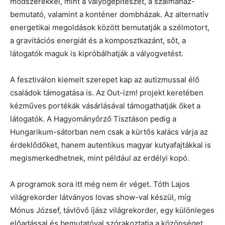
módszerekkel, mint a vályogépítészet, a szalmaház-
bemutató, valamint a konténer dombházak. Az alternatív
energetikai megoldások között bemutatják a szélmotort,
a gravitációs energiát és a komposztkazánt, sőt, a
látogatók maguk is kipróbálhatják a vályogvetést.
A fesztiválon kiemelt szerepet kap az autizmussal élő
családok támogatása is. Az Out-izm! projekt keretében
kézműves portékák vásárlásával támogathatják őket a
látogatók. A Hagyományőrző Tisztáson pedig a
Hungarikum-sátorban nem csak a kürtős kalács várja az
érdeklődőket, hanem autentikus magyar kutyafajtákkal is
megismerkedhetnek, mint például az erdélyi kopó.
A programok sora itt még nem ér véget. Tóth Lajos
világrekorder látványos lovas show-val készül, míg
Mónus József, távlövő íjász világrekorder, egy különleges
előadással és bemutatóval szórakoztatja a közönséget.