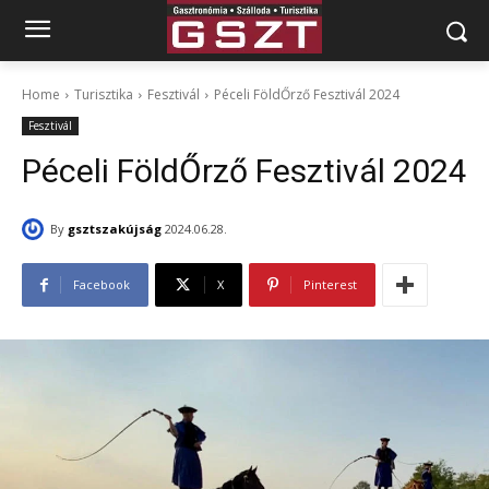
Home
Turisztika
Fesztivál
Péceli FöldŐrző Fesztivál 2024
Fesztivál
Péceli FöldŐrző Fesztivál 2024
By
gsztszakújság
2024.06.28.
Facebook
X
Pinterest