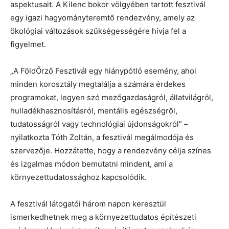
aspektusait. A Kilenc bokor völgyében tartott fesztivál
egy igazi hagyományteremtő rendezvény, amely az
ökológiai változások szükségességére hívja fel a
figyelmet.
„A FöldŐrző Fesztivál egy hiánypótló esemény, ahol
minden korosztály megtalálja a számára érdekes
programokat, legyen szó mezőgazdaságról, állatvilágról,
hulladékhasznosításról, mentális egészségről,
tudatosságról vagy technológiai újdonságokról” –
nyilatkozta Tóth Zoltán, a fesztivál megálmodója és
szervezője. Hozzátette, hogy a rendezvény célja színes
és izgalmas módon bemutatni mindent, ami a
környezettudatossághoz kapcsolódik.
A fesztivál látogatói három napon keresztül
ismerkedhetnek meg a környezettudatos építészeti