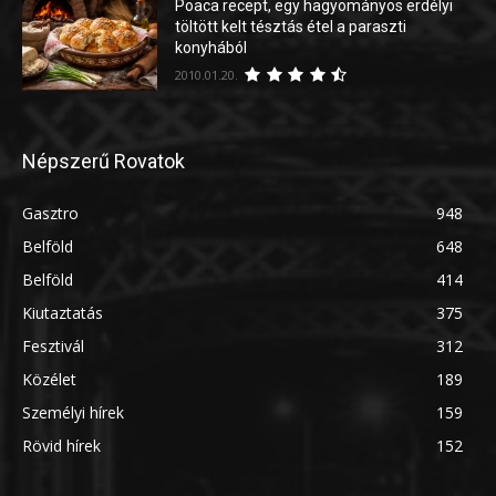
Poaca recept, egy hagyományos erdélyi
töltött kelt tésztás étel a paraszti
konyhából
2010.01.20.
Népszerű Rovatok
Gasztro
948
Belföld
648
Belföld
414
Kiutaztatás
375
Fesztivál
312
Közélet
189
Személyi hírek
159
Rövid hírek
152