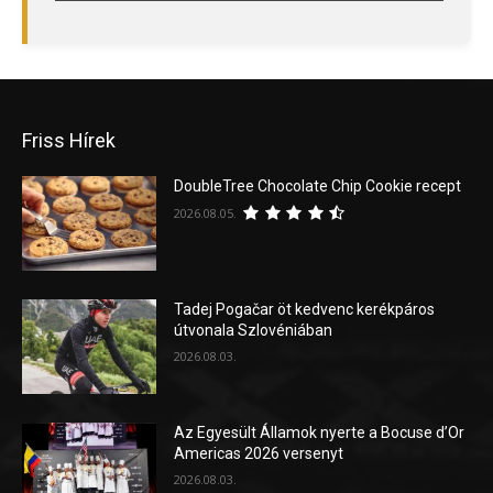
Friss Hírek
DoubleTree Chocolate Chip Cookie recept
2026.08.05.
Tadej Pogačar öt kedvenc kerékpáros
útvonala Szlovéniában
2026.08.03.
Az Egyesült Államok nyerte a Bocuse d’Or
Americas 2026 versenyt
2026.08.03.