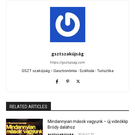
gsztszakújság
https://gsztujsag.com
GSZT szakújság :: Gasztronómia : Szálloda : Turisztika
RELATED ARTICLES
Mindannyian mások vagyunk – új videóklip
Bródy dalához
gsztszakújság
-
2026.07.20.