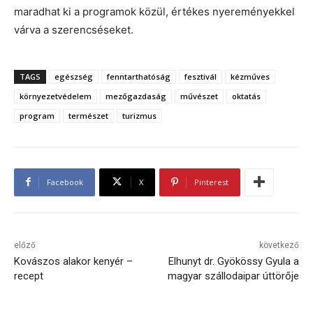
maradhat ki a programok közül, értékes nyereményekkel
várva a szerencséseket.
TAGS
egészség
fenntarthatóság
fesztivál
kézműves
környezetvédelem
mezőgazdaság
művészet
oktatás
program
természet
turizmus
Facebook
X
Pinterest
előző
következő
Kovászos alakor kenyér –
Elhunyt dr. Gyökössy Gyula a
recept
magyar szállodaipar úttörője