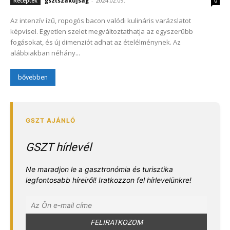
gsztszakújság
-
2024.02.09.
Receptek
0
Az intenzív ízű, ropogós bacon valódi kulináris varázslatot
képvisel. Egyetlen szelet megváltoztathatja az egyszerűbb
fogásokat, és új dimenziót adhat az ételélménynek. Az
alábbiakban néhány...
bővebben
GSZT hírlevél
Ne maradjon le a gasztronómia és turisztika
legfontosabb híreiről! Iratkozzon fel hírlevelünkre!