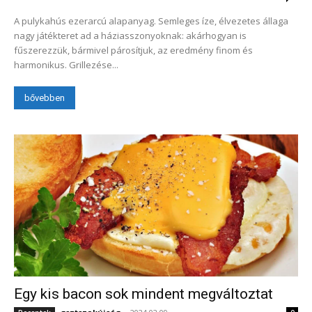
A pulykahús ezerarcú alapanyag. Semleges íze, élvezetes állaga
nagy játékteret ad a háziasszonyoknak: akárhogyan is
fűszerezzük, bármivel párosítjuk, az eredmény finom és
harmonikus. Grillezése...
bővebben
Egy kis bacon sok mindent megváltoztat