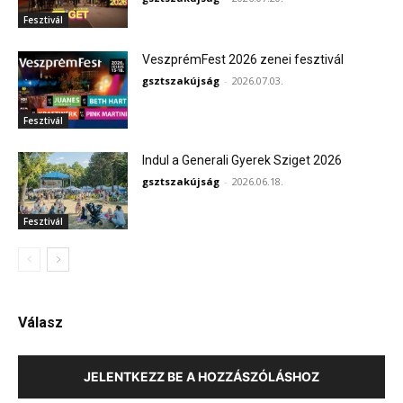
Fesztivál
VeszprémFest 2026 zenei fesztivál
gsztszakújság
-
2026.07.03.
Fesztivál
Indul a Generali Gyerek Sziget 2026
gsztszakújság
-
2026.06.18.
Fesztivál
Válasz
JELENTKEZZ BE A HOZZÁSZÓLÁSHOZ