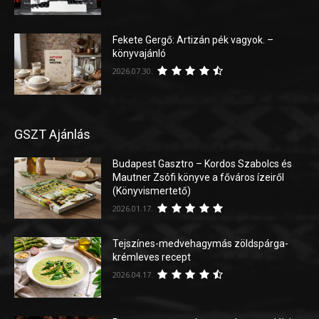
Fekete Gergő: Artizán pék vagyok. –
könyvajánló
2026.07.30.
GSZT Ajánlás
Budapest Gasztro – Kordos Szabolcs és
Mautner Zsófi könyve a főváros ízeiről
(Könyvismertető)
2026.01.17.
Tejszínes-medvehagymás zöldspárga-
krémleves recept
2026.04.17.