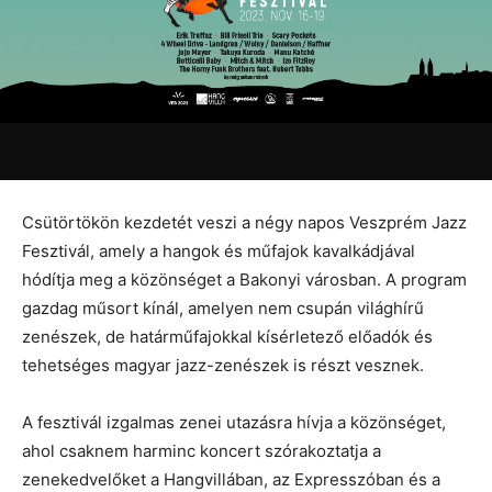
Csütörtökön kezdetét veszi a négy napos Veszprém Jazz
Fesztivál, amely a hangok és műfajok kavalkádjával
hódítja meg a közönséget a Bakonyi városban. A program
gazdag műsort kínál, amelyen nem csupán világhírű
zenészek, de határműfajokkal kísérletező előadók és
tehetséges magyar jazz-zenészek is részt vesznek.
A fesztivál izgalmas zenei utazásra hívja a közönséget,
ahol csaknem harminc koncert szórakoztatja a
zenekedvelőket a Hangvillában, az Expresszóban és a