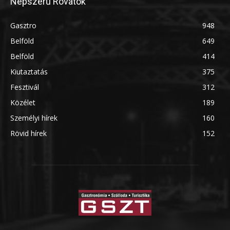
Népszerű Rovatok
Gasztro
948
Belföld
649
Belföld
414
Kiutaztatás
375
Fesztivál
312
Közélet
189
Személyi hírek
160
Rövid hírek
152