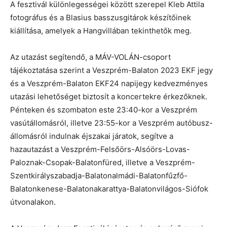
A fesztivál különlegességei között szerepel Kleb Attila
fotográfus és a Blasius basszusgitárok készítőinek
kiállítása, amelyek a Hangvillában tekinthetők meg.
Az utazást segítendő, a MÁV-VOLÁN-csoport
tájékoztatása szerint a Veszprém-Balaton 2023 EKF jegy
és a Veszprém-Balaton EKF24 napijegy kedvezményes
utazási lehetőséget biztosít a koncertekre érkezőknek.
Pénteken és szombaton este 23:40-kor a Veszprém
vasútállomásról, illetve 23:55-kor a Veszprém autóbusz-
állomásról indulnak éjszakai járatok, segítve a
hazautazást a Veszprém-Felsőörs-Alsóörs-Lovas-
Paloznak-Csopak-Balatonfüred, illetve a Veszprém-
Szentkirályszabadja-Balatonalmádi-Balatonfűzfő-
Balatonkenese-Balatonakarattya-Balatonvilágos-Siófok
útvonalakon.