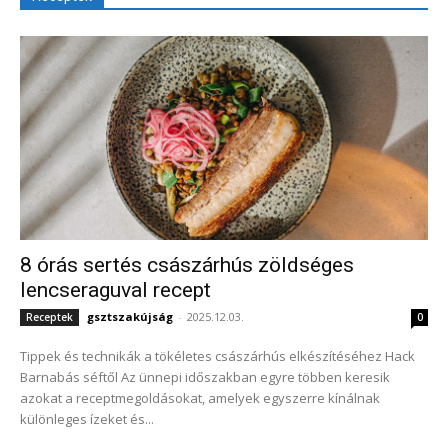
8 órás sertés császárhús zöldséges
lencseraguval recept
gsztszakújság
-
2025.12.03.
Receptek
0
Tippek és technikák a tökéletes császárhús elkészítéséhez Hack
Barnabás séftől Az ünnepi időszakban egyre többen keresik
azokat a receptmegoldásokat, amelyek egyszerre kínálnak
különleges ízeket és...