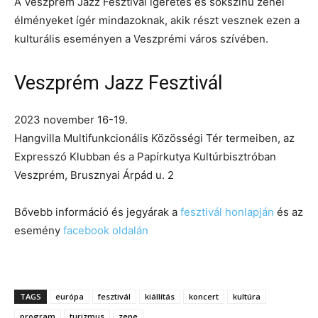
A Veszprém Jazz Fesztivál ígéretes és sokszínű zenei
élményeket ígér mindazoknak, akik részt vesznek ezen a
kulturális eseményen a Veszprémi város szívében.
Veszprém Jazz Fesztivál
2023 november 16-19.
Hangvilla Multifunkcionális Közösségi Tér termeiben, az
Expresszó Klubban és a Papírkutya Kultúrbisztróban
Veszprém, Brusznyai Árpád u. 2
Bővebb információ és jegyárak a
fesztivál honlapján
és az
esemény
facebook oldalán
TAGS
európa
fesztivál
kiállítás
koncert
kultúra
program
turizmus
zene