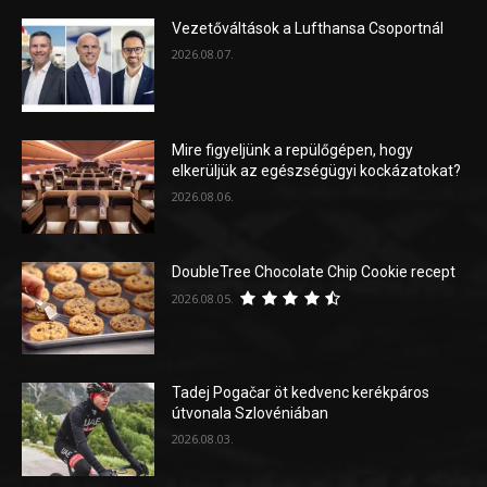
Vezetőváltások a Lufthansa Csoportnál
2026.08.07.
Mire figyeljünk a repülőgépen, hogy
elkerüljük az egészségügyi kockázatokat?
2026.08.06.
DoubleTree Chocolate Chip Cookie recept
2026.08.05.
Tadej Pogačar öt kedvenc kerékpáros
útvonala Szlovéniában
2026.08.03.