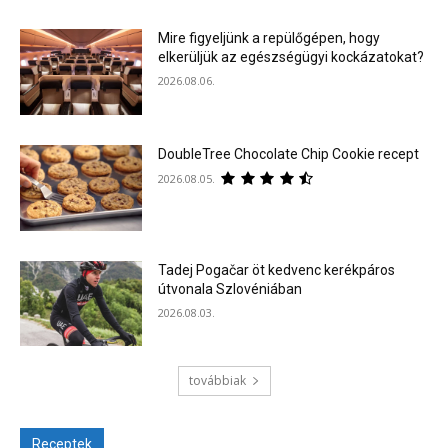
Mire figyeljünk a repülőgépen, hogy
elkerüljük az egészségügyi kockázatokat?
2026.08.06.
DoubleTree Chocolate Chip Cookie recept
2026.08.05.
Tadej Pogačar öt kedvenc kerékpáros
útvonala Szlovéniában
2026.08.03.
továbbiak
Receptek