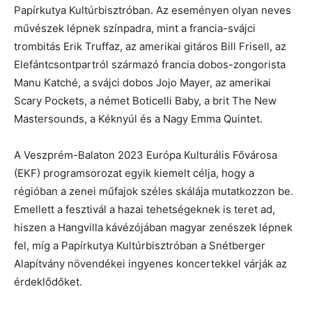
Papírkutya Kultúrbisztróban. Az eseményen olyan neves
művészek lépnek színpadra, mint a francia-svájci
trombitás Erik Truffaz, az amerikai gitáros Bill Frisell, az
Elefántcsontpartról származó francia dobos-zongorista
Manu Katché, a svájci dobos Jojo Mayer, az amerikai
Scary Pockets, a német Boticelli Baby, a brit The New
Mastersounds, a Kéknyúl és a Nagy Emma Quintet.
A Veszprém-Balaton 2023 Európa Kulturális Fővárosa
(EKF) programsorozat egyik kiemelt célja, hogy a
régióban a zenei műfajok széles skálája mutatkozzon be.
Emellett a fesztivál a hazai tehetségeknek is teret ad,
hiszen a Hangvilla kávézójában magyar zenészek lépnek
fel, míg a Papírkutya Kultúrbisztróban a Snétberger
Alapítvány növendékei ingyenes koncertekkel várják az
érdeklődőket.