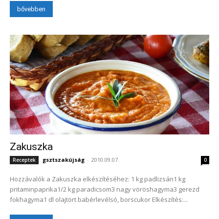
bővebben
Zakuszka
gsztszakújság
-
2010.09.07.
Receptek
0
Hozzávalók a Zakuszka elkészítéséhez: 1 kg padlizsán1 kg
pritaminpaprika1/2 kg paradicsom3 nagy vöröshagyma3 gerezd
fokhagyma1 dl olajtört babérlevélsó, borscukor Elkészítés:...