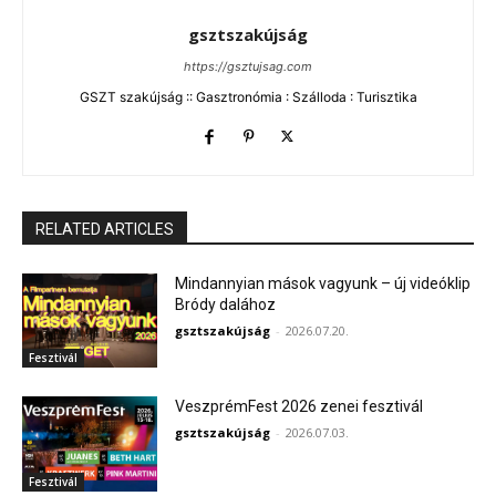
gsztszakújság
https://gsztujsag.com
GSZT szakújság :: Gasztronómia : Szálloda : Turisztika
RELATED ARTICLES
Mindannyian mások vagyunk – új videóklip
Bródy dalához
gsztszakújság
-
2026.07.20.
Fesztivál
VeszprémFest 2026 zenei fesztivál
gsztszakújság
-
2026.07.03.
Fesztivál