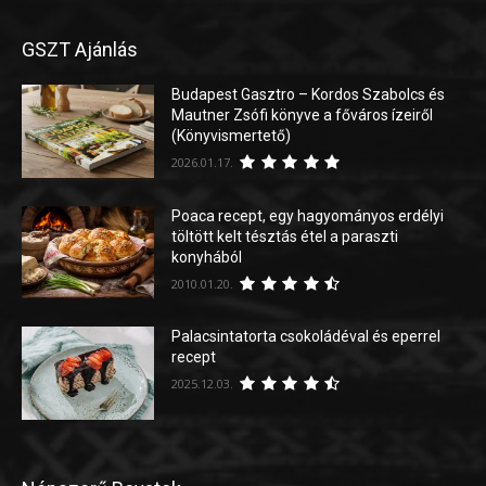
GSZT Ajánlás
Budapest Gasztro – Kordos Szabolcs és
Mautner Zsófi könyve a főváros ízeiről
(Könyvismertető)
2026.01.17.
Poaca recept, egy hagyományos erdélyi
töltött kelt tésztás étel a paraszti
konyhából
2010.01.20.
Palacsintatorta csokoládéval és eperrel
recept
2025.12.03.