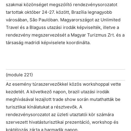
szakmai közönséget megszólító rendezvénysorozatot
tartottak október 24-27. között, Brazília legnagyobb
városában, São Paulóban. Magyarországot az Unlimited
Travel és a Blaguss utazási irodák képviselték, illetve a
rendezvény megszervezését a Magyar Turizmus Zrt. és a
társaság madridi képviselete koordinálta.
{module 221}
Az esemény túraszervezőkkel közös workshoppal vette
kezdetét. A következő napon, brazil utazási irodák
meghívásával lezajlott trade show során mutathatták be
turisztikai kínálatukat a résztvevők. A
rendezvénysorozatot az üzleti utaztatói kör számára
szervezett hivatásturisztikai prezentáció, workshop és
koktélozás zárta a harmadik napon.