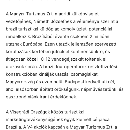
A Magyar Turizmus Zrt. madridi külképviselet-
vezetőjének, Németh Józsefnek a véleménye szerint a
brazil turisztikai küldőpiac komoly üzleti potenciállal
rendelkezik. Brazíliából évente csaknem 2 millióan
utaznak Európába. Ezen utazók jellemzően szervezett
körutazások kertében jutnak el kontinensünkre, és
átlagosan közel 10-12 vendégéjszakát töltenek el
utazásuk során. A brazil touroperátorok részletfizetési
konstrukcióban kínálják utazási csomagjaikat.
Magyarország és ezen belül Budapest kedvelt úti cél,
ahol elsősorban épített örökségünk, népművészetünk, és
gasztronómiánk iránt érdeklődnek.
A Visegrádi Országok közös turisztikai
marketingtevékenységének egyik kiemelt célpiaca
Brazília. A V4 akciók kapcsán a Magyar Turizmus Zrt. a