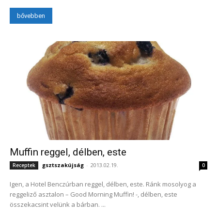
bővebben
Muffin reggel, délben, este
gsztszakújság
-
2013.02.19.
Receptek
0
Igen, a Hotel Benczúrban reggel, délben, este. Ránk mosolyog a
reggeliző asztalon – Good Morning Muffin! -, délben, este
összekacsint velünk a bárban. ...