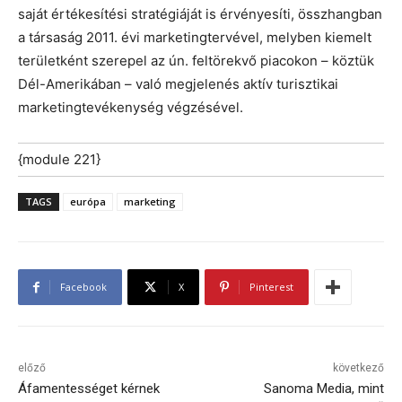
saját értékesítési stratégiáját is érvényesíti, összhangban
a társaság 2011. évi marketingtervével, melyben kiemelt
területként szerepel az ún. feltörekvő piacokon – köztük
Dél-Amerikában – való megjelenés aktív turisztikai
marketingtevékenység végzésével.
{module 221}
TAGS
európa
marketing
Facebook
X
Pinterest
előző
következő
Áfamentességet kérnek
Sanoma Media, mint