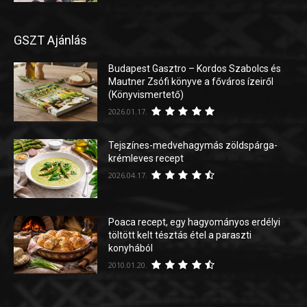
GSZT Ajánlás
Budapest Gasztro – Kordos Szabolcs és
Mautner Zsófi könyve a főváros ízeiről
(Könyvismertető)
2026.01.17.
Tejszínes-medvehagymás zöldspárga-
krémleves recept
2026.04.17.
Poaca recept, egy hagyományos erdélyi
töltött kelt tésztás étel a paraszti
konyhából
2010.01.20.