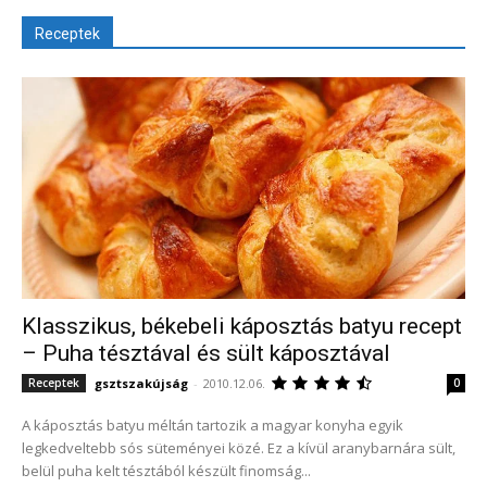
Receptek
Klasszikus, békebeli káposztás batyu recept
– Puha tésztával és sült káposztával
gsztszakújság
-
2010.12.06.
Receptek
0
A káposztás batyu méltán tartozik a magyar konyha egyik
legkedveltebb sós süteményei közé. Ez a kívül aranybarnára sült,
belül puha kelt tésztából készült finomság...