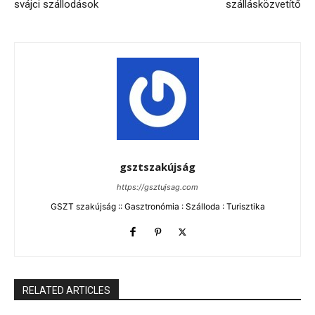
svájci szállodások
szállásközvetítő
gsztszakújság
https://gsztujsag.com
GSZT szakújság :: Gasztronómia : Szálloda : Turisztika
RELATED ARTICLES