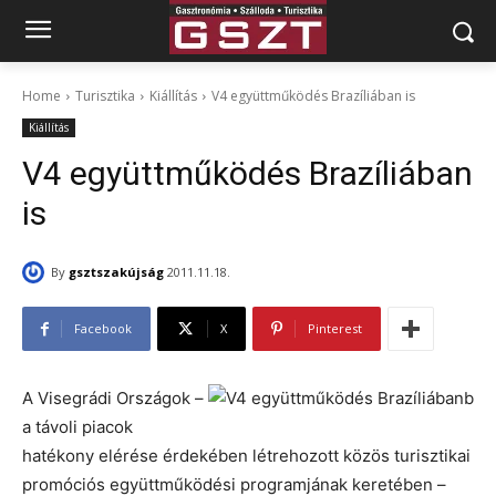
Home
Turisztika
Kiállítás
V4 együttműködés Brazíliában is
Kiállítás
V4 együttműködés Brazíliában
is
By
gsztszakújság
2011.11.18.
Facebook
X
Pinterest
A Visegrádi Országok –
a távoli piacok
hatékony elérése érdekében létrehozott közös turisztikai
promóciós együttműködési programjának keretében –