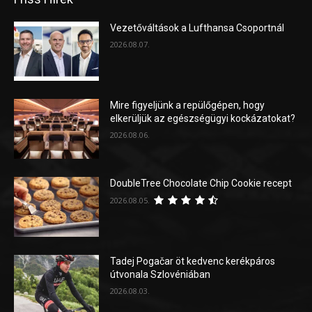
Vezetőváltások a Lufthansa Csoportnál
2026.08.07.
Mire figyeljünk a repülőgépen, hogy
elkerüljük az egészségügyi kockázatokat?
2026.08.06.
DoubleTree Chocolate Chip Cookie recept
2026.08.05.
Tadej Pogačar öt kedvenc kerékpáros
útvonala Szlovéniában
2026.08.03.