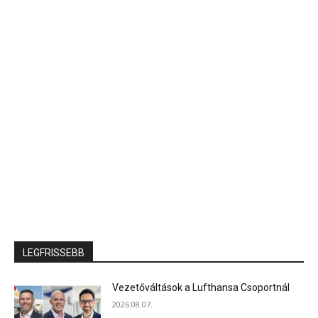
LEGFRISSEBB
Vezetőváltások a Lufthansa Csoportnál
2026.08.07.