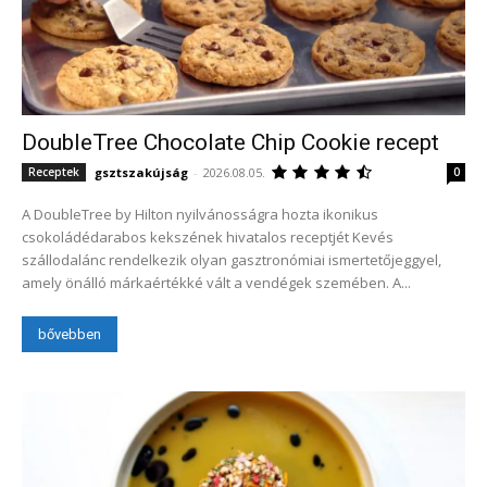
DoubleTree Chocolate Chip Cookie recept
gsztszakújság
-
2026.08.05.
Receptek
0
A DoubleTree by Hilton nyilvánosságra hozta ikonikus
csokoládédarabos kekszének hivatalos receptjét Kevés
szállodalánc rendelkezik olyan gasztronómiai ismertetőjeggyel,
amely önálló márkaértékké vált a vendégek szemében. A...
bővebben