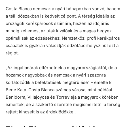
Costa Blanca nemcsak a nyári hónapokban vonzó, hanem
a téli időszakban is kedvelt célpont. A térség ideális az
országúti kerékpárosok számára, hiszen az időjárás
mindig kellemes, az utak kiválóak és a magas hegyek
optimálisak az edzésekhez. Nemzetközi profi kerékpáros
csapatok is gyakran választják edzőtáborhelyszínül ezt a
régiót.
„Az ingatlanárak eltérhetnek a magyarországiaktól, de a
hozamok nagyobbak és nemcsak a nyári szezonra
korlátozódik a befektetések megtérülése” – emelte ki
Bene Kata. Costa Blanca számos városa, mint például
Benidorm, Villajoyosa és Torrevieja a magyarok körében
ismertek, de a szakértő szeretné megismertetni a térség
rejtett kincseit is az érdeklődőkkel.