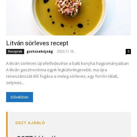
Litván sörleves recept
gsztszakújság
-
2025.11.19.
Receptek
0
A litván sörleves újrafelfedezése a balti konyha hagyományaiban
A litván gasztronómia egyik legkülönlegesebb, ma újra
reneszánszát élő fogása a meleg sörleves, egy forrón tálalt,
selymes...
bővebben