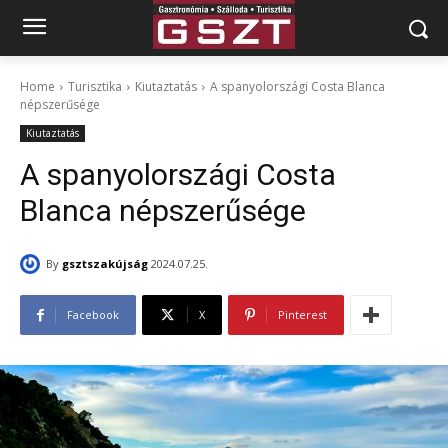
Home
Turisztika
Kiutaztatás
A spanyolországi Costa Blanca
népszerűsége
Kiutaztatás
A spanyolországi Costa
Blanca népszerűsége
By
gsztszakújság
2024.07.25.
Facebook
X
Pinterest