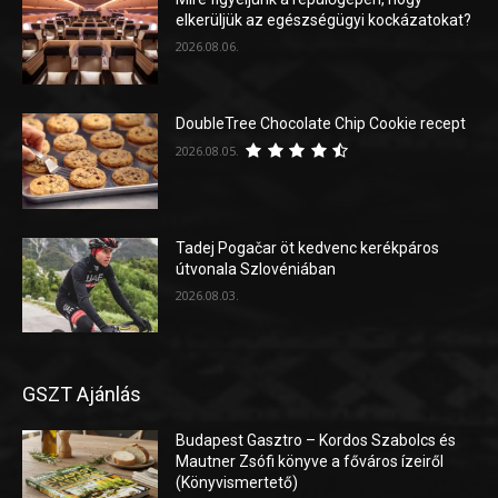
elkerüljük az egészségügyi kockázatokat?
2026.08.06.
DoubleTree Chocolate Chip Cookie recept
2026.08.05.
Tadej Pogačar öt kedvenc kerékpáros
útvonala Szlovéniában
2026.08.03.
GSZT Ajánlás
Budapest Gasztro – Kordos Szabolcs és
Mautner Zsófi könyve a főváros ízeiről
(Könyvismertető)