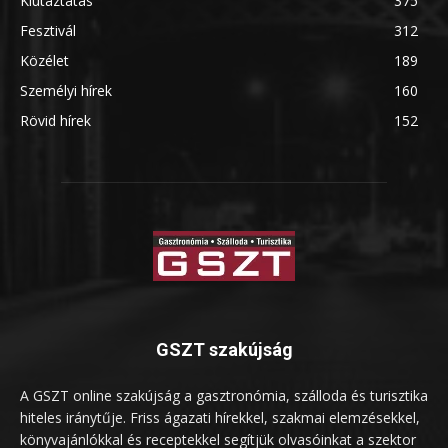
Kiutaztatás
375
Fesztivál
312
Közélet
189
Személyi hírek
160
Rövid hírek
152
GSZT szakújság
A GSZT online szakújság a gasztronómia, szálloda és turisztika
hiteles iránytűje. Friss ágazati hírekkel, szakmai elemzésekkel,
könyvajánlókkal és receptekkel segítjük olvasóinkat a szektor