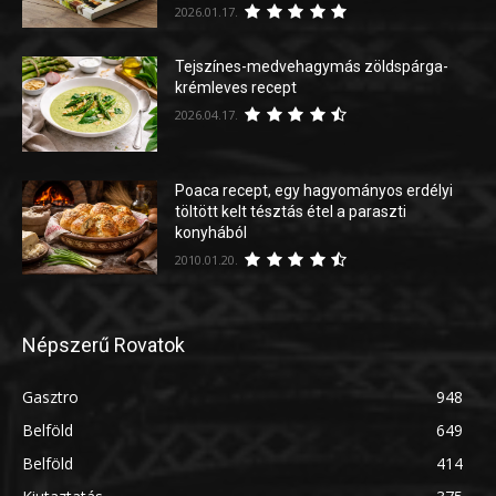
2026.01.17.
Tejszínes-medvehagymás zöldspárga-
krémleves recept
2026.04.17.
Poaca recept, egy hagyományos erdélyi
töltött kelt tésztás étel a paraszti
konyhából
2010.01.20.
Népszerű Rovatok
Gasztro
948
Belföld
649
Belföld
414