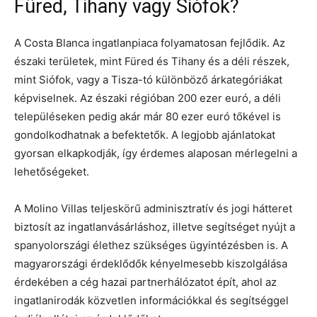
Füred, Tihany vagy Siófok?
A Costa Blanca ingatlanpiaca folyamatosan fejlődik. Az
északi területek, mint Füred és Tihany és a déli részek,
mint Siófok, vagy a Tisza-tó különböző árkategóriákat
képviselnek. Az északi régióban 200 ezer euró, a déli
településeken pedig akár már 80 ezer euró tőkével is
gondolkodhatnak a befektetők. A legjobb ajánlatokat
gyorsan elkapkodják, így érdemes alaposan mérlegelni a
lehetőségeket.
A Molino Villas teljeskörű adminisztratív és jogi hátteret
biztosít az ingatlanvásárláshoz, illetve segítséget nyújt a
spanyolországi élethez szükséges ügyintézésben is. A
magyarországi érdeklődők kényelmesebb kiszolgálása
érdekében a cég hazai partnerhálózatot épít, ahol az
ingatlanirodák közvetlen információkkal és segítséggel