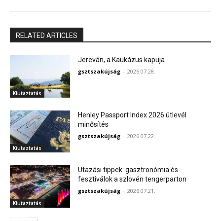
RELATED ARTICLES
Jereván, a Kaukázus kapuja
gsztszakújság
-
2026.07.28.
Kiutaztatás
Henley Passport Index 2026 útlevél
minősítés
gsztszakújság
-
2026.07.22.
Kiutaztatás
Utazási tippek: gasztronómia és
fesztiválok a szlovén tengerparton
gsztszakújság
-
2026.07.21.
Kiutaztatás