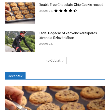
DoubleTree Chocolate Chip Cookie recept
2026.08.05.
Tadej Pogačar öt kedvenc kerékpáros
útvonala Szlovéniában
2026.08.03.
továbbiak
Receptek