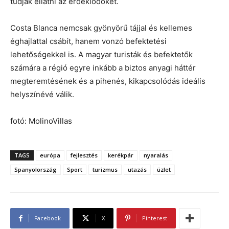
tudják ellátni az érdeklődőket.
Costa Blanca nemcsak gyönyörű tájjal és kellemes
éghajlattal csábít, hanem vonzó befektetési
lehetőségekkel is. A magyar turisták és befektetők
számára a régió egyre inkább a biztos anyagi háttér
megteremtésének és a pihenés, kikapcsolódás ideális
helyszínévé válik.
fotó: MolinoVillas
TAGS
európa
fejlesztés
kerékpár
nyaralás
Spanyolország
Sport
turizmus
utazás
üzlet
Facebook
X
Pinterest