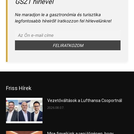
GSZT hírlevél
Ne maradjon le a gasztronómia és turisztika
legfontosabb híreiről! Iratkozzon fel hírlevelünkre!
Friss Hírek
Vezetőváltások a Lufthansa Csoportnál
2026.08.07.
Mire figyeljünk a repülőgépen, hogy