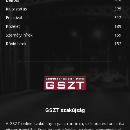
Belföld
414
Kiutaztatás
375
Fesztivál
312
Közélet
189
Személyi hírek
159
Rövid hírek
152
GSZT szakújság
A GSZT online szakújság a gasztronómia, szálloda és turisztika
hiteles iránytűje. Friss ágazati hírekkel, szakmai elemzésekkel,