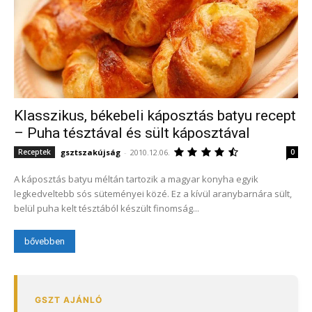
Klasszikus, békebeli káposztás batyu recept
– Puha tésztával és sült káposztával
gsztszakújság
-
2010.12.06.
Receptek
0
A káposztás batyu méltán tartozik a magyar konyha egyik
legkedveltebb sós süteményei közé. Ez a kívül aranybarnára sült,
belül puha kelt tésztából készült finomság...
bővebben