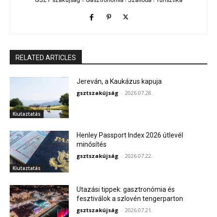
RELATED ARTICLES
Jereván, a Kaukázus kapuja
gsztszakújság
-
2026.07.28.
Kiutaztatás
Henley Passport Index 2026 útlevél
minősítés
gsztszakújság
-
2026.07.22.
Kiutaztatás
Utazási tippek: gasztronómia és
fesztiválok a szlovén tengerparton
gsztszakújság
-
2026.07.21.