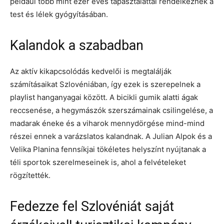
például több mint ezer éves tapasztalattal rendelkeznek a
test és lélek gyógyításában.
Kalandok a szabadban
Az aktív kikapcsolódás kedvelői is megtalálják
számításaikat Szlovéniában, így ezek is szerepelnek a
playlist hanganyagai között. A bicikli gumik alatti ágak
reccsenése, a hegymászók szerszámainak csilingelése, a
madarak éneke és a viharok mennydörgése mind-mind
részei ennek a varázslatos kalandnak. A Julian Alpok és a
Velika Planina fennsíkjai tökéletes helyszínt nyújtanak a
téli sportok szerelmeseinek is, ahol a felvételeket
rögzítették.
Fedezze fel Szlovéniát saját