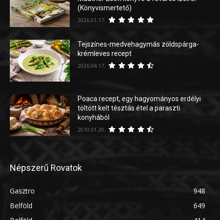
(Könyvismertető)
2026.01.17.
Tejszínes-medvehagymás zöldspárga-
krémleves recept
2026.04.17.
Poaca recept, egy hagyományos erdélyi
töltött kelt tésztás étel a paraszti
konyhából
2010.01.20.
Népszerű Rovatok
Gasztro
948
Belföld
649