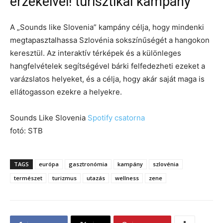
érzékeivel! turisztikai kampány
A „Sounds like Slovenia” kampány célja, hogy mindenki
megtapasztalhassa Szlovénia sokszínűségét a hangokon
keresztül. Az interaktív térképek és a különleges
hangfelvételek segítségével bárki felfedezheti ezeket a
varázslatos helyeket, és a célja, hogy akár saját maga is
ellátogasson ezekre a helyekre.
Sounds Like Slovenia
Spotify csatorna
fotó: STB
TAGS
európa
gasztronómia
kampány
szlovénia
természet
turizmus
utazás
wellness
zene