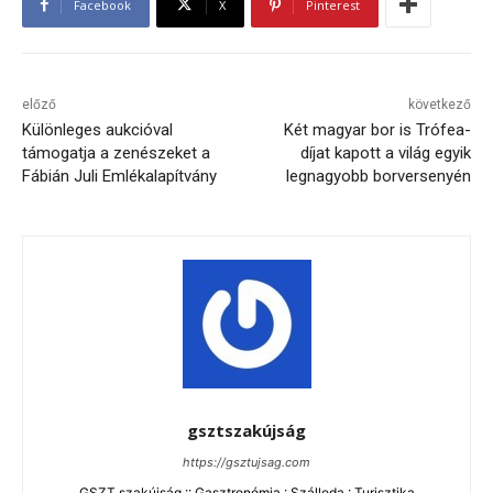
Facebook
X
Pinterest
előző
következő
Különleges aukcióval
Két magyar bor is Trófea-
támogatja a zenészeket a
díjat kapott a világ egyik
Fábián Juli Emlékalapítvány
legnagyobb borversenyén
gsztszakújság
https://gsztujsag.com
GSZT szakújság :: Gasztronómia : Szálloda : Turisztika