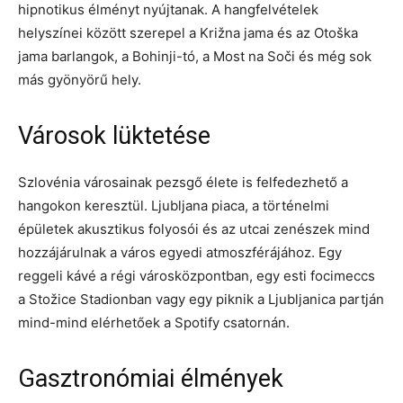
hipnotikus élményt nyújtanak. A hangfelvételek
helyszínei között szerepel a Križna jama és az Otoška
jama barlangok, a Bohinji-tó, a Most na Soči és még sok
más gyönyörű hely.
Városok lüktetése
Szlovénia városainak pezsgő élete is felfedezhető a
hangokon keresztül. Ljubljana piaca, a történelmi
épületek akusztikus folyosói és az utcai zenészek mind
hozzájárulnak a város egyedi atmoszférájához. Egy
reggeli kávé a régi városközpontban, egy esti focimeccs
a Stožice Stadionban vagy egy piknik a Ljubljanica partján
mind-mind elérhetőek a Spotify csatornán.
Gasztronómiai élmények