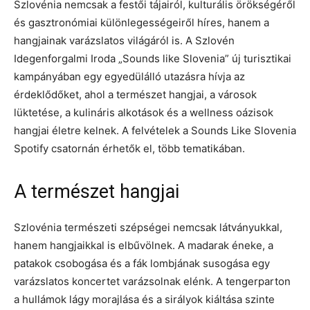
Szlovénia nemcsak a festői tájairól, kulturális örökségéről
és gasztronómiai különlegességeiről híres, hanem a
hangjainak varázslatos világáról is. A Szlovén
Idegenforgalmi Iroda „Sounds like Slovenia” új turisztikai
kampányában egy egyedülálló utazásra hívja az
érdeklődőket, ahol a természet hangjai, a városok
lüktetése, a kulináris alkotások és a wellness oázisok
hangjai életre kelnek. A felvételek a Sounds Like Slovenia
Spotify csatornán érhetők el, több tematikában.
A természet hangjai
Szlovénia természeti szépségei nemcsak látványukkal,
hanem hangjaikkal is elbűvölnek. A madarak éneke, a
patakok csobogása és a fák lombjának susogása egy
varázslatos koncertet varázsolnak elénk. A tengerparton
a hullámok lágy morajlása és a sirályok kiáltása szinte