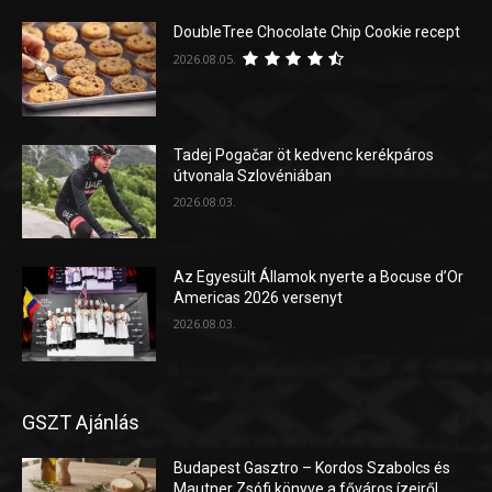
DoubleTree Chocolate Chip Cookie recept
2026.08.05.
Tadej Pogačar öt kedvenc kerékpáros
útvonala Szlovéniában
2026.08.03.
Az Egyesült Államok nyerte a Bocuse d’Or
Americas 2026 versenyt
2026.08.03.
GSZT Ajánlás
Budapest Gasztro – Kordos Szabolcs és
Mautner Zsófi könyve a főváros ízeiről