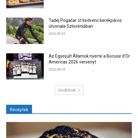
Tadej Pogačar öt kedvenc kerékpáros
útvonala Szlovéniában
2026.08.03.
Az Egyesült Államok nyerte a Bocuse d’Or
Americas 2026 versenyt
2026.08.03.
továbbiak
Receptek