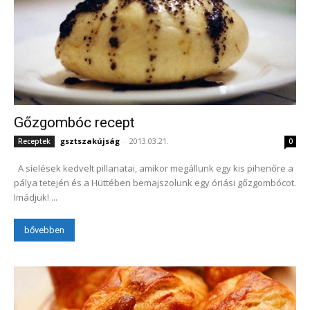
Gőzgombóc recept
gsztszakújság
-
2013.03.21.
Receptek
0
A síelések kedvelt pillanatai, amikor megállunk egy kis pihenőre a
pálya tetején és a Hüttében bemajszolunk egy óriási gőzgombócot.
Imádjuk! ...
bővebben