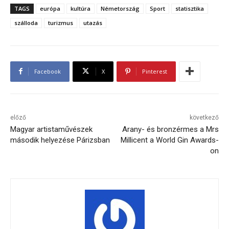
TAGS
európa
kultúra
Németország
Sport
statisztika
szálloda
turizmus
utazás
Facebook
X
Pinterest
előző
következő
Magyar artistaművészek
Arany- és bronzérmes a Mrs
második helyezése Párizsban
Millicent a World Gin Awards-
on