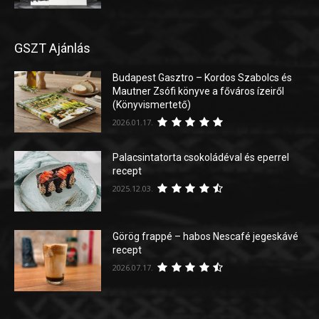
GSZT Ajánlás
Budapest Gasztro – Kordos Szabolcs és
Mautner Zsófi könyve a főváros ízeiről
(Könyvismertető)
2026.01.17.
Palacsintatorta csokoládéval és eperrel
recept
2025.12.03.
Görög frappé – habos Nescafé jegeskávé
recept
2026.07.17.