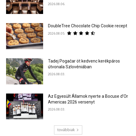
2026.08.06.
DoubleTree Chocolate Chip Cookie recept
2026.08.05.
Tadej Pogačar öt kedvenc kerékpáros
útvonala Szlovéniában
2026.08.03.
Az Egyesült Államok nyerte a Bocuse d’Or
Americas 2026 versenyt
2026.08.03.
továbbiak