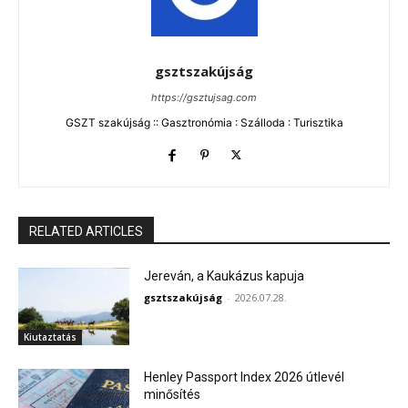
gsztszakújság
https://gsztujsag.com
GSZT szakújság :: Gasztronómia : Szálloda : Turisztika
RELATED ARTICLES
Jereván, a Kaukázus kapuja
gsztszakújság
-
2026.07.28.
Kiutaztatás
Henley Passport Index 2026 útlevél
minősítés