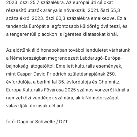
2023. őszi 25,7 százalékra. Az európai úti célokat
részesítő utazók aránya is növekszik, 2021. őszi 55,3
százalékról 2023. őszi 60,3 százalékra emelkedve. Ez a
tendencia Európát a legfontosabb küldőrégióvá teszi, és
a tengerentúli piacokon is ígéretes kilátásokat kínál.
Az előttünk álló hónapokban további lendületet várhatunk
a Németországban megrendezett Labdarúgó-Európa-
bajnokság látogatóitól. Emellett kulturális események,
mint Caspar David Friedrich születésnapjának 250.
évfordulója, a berlini fal 35. évfordulója és Chemnitz,
Európa Kulturális Fővárosa 2025 számos vonzerőt kínál a
nemzetközi vendégek számára, akik Németországot
választják utazásuk céljául.
fotó: Dagmar Schwelle / DZT