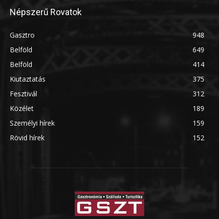
Népszerű Rovatok
Gasztro
948
Belföld
649
Belföld
414
Kiutaztatás
375
Fesztivál
312
Közélet
189
Személyi hírek
159
Rövid hírek
152