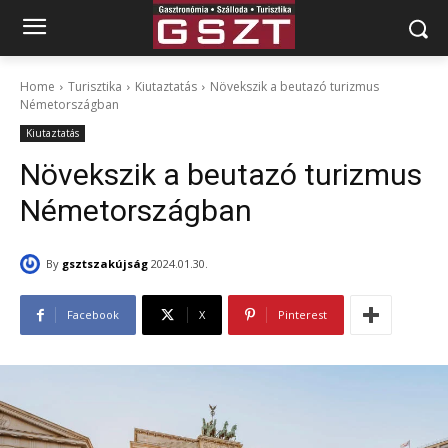
Home
Turisztika
Kiutaztatás
Növekszik a beutazó turizmus
Németországban
Kiutaztatás
Növekszik a beutazó turizmus
Németországban
By
gsztszakújság
2024.01.30.
Facebook
X
Pinterest