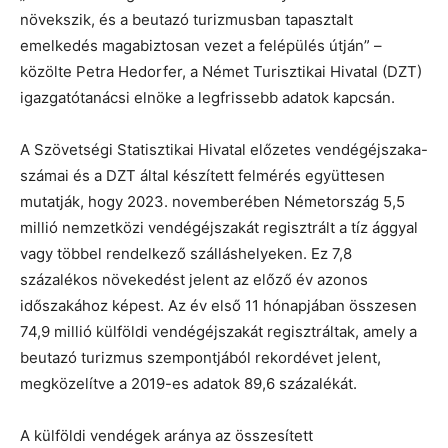
növekszik, és a beutazó turizmusban tapasztalt
emelkedés magabiztosan vezet a felépülés útján” –
közölte Petra Hedorfer, a Német Turisztikai Hivatal (DZT)
igazgatótanácsi elnöke a legfrissebb adatok kapcsán.
A Szövetségi Statisztikai Hivatal előzetes vendégéjszaka-
számai és a DZT által készített felmérés együttesen
mutatják, hogy 2023. novemberében Németország 5,5
millió nemzetközi vendégéjszakát regisztrált a tíz ággyal
vagy többel rendelkező szálláshelyeken. Ez 7,8
százalékos növekedést jelent az előző év azonos
időszakához képest. Az év első 11 hónapjában összesen
74,9 millió külföldi vendégéjszakát regisztráltak, amely a
beutazó turizmus szempontjából rekordévet jelent,
megközelítve a 2019-es adatok 89,6 százalékát.
A külföldi vendégek aránya az összesített