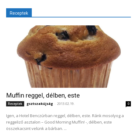
Receptek
Muffin reggel, délben, este
gsztszakújság
-
2013.02.19.
Receptek
0
Igen, a Hotel Benczúrban reggel, délben, este. Ránk mosolyog a
reggeliző asztalon – Good Morning Muffin! -, délben, este
összekacsint velünk a bárban. ...