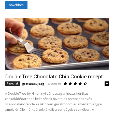
bővebben
DoubleTree Chocolate Chip Cookie recept
gsztszakújság
-
2026.08.05.
Receptek
0
A DoubleTree by Hilton nyilvánosságra hozta ikonikus
csokoládédarabos kekszének hivatalos receptjét Kevés
szállodalánc rendelkezik olyan gasztronómiai ismertetőjeggyel,
amely önálló márkaértékké vált a vendégek szemében. A...