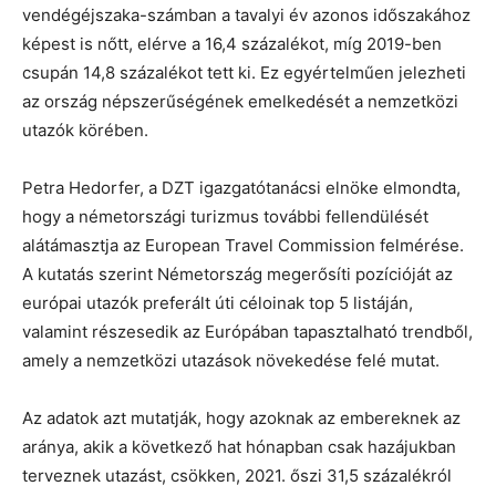
vendégéjszaka-számban a tavalyi év azonos időszakához
képest is nőtt, elérve a 16,4 százalékot, míg 2019-ben
csupán 14,8 százalékot tett ki. Ez egyértelműen jelezheti
az ország népszerűségének emelkedését a nemzetközi
utazók körében.
Petra Hedorfer, a DZT igazgatótanácsi elnöke elmondta,
hogy a németországi turizmus további fellendülését
alátámasztja az European Travel Commission felmérése.
A kutatás szerint Németország megerősíti pozícióját az
európai utazók preferált úti céloinak top 5 listáján,
valamint részesedik az Európában tapasztalható trendből,
amely a nemzetközi utazások növekedése felé mutat.
Az adatok azt mutatják, hogy azoknak az embereknek az
aránya, akik a következő hat hónapban csak hazájukban
terveznek utazást, csökken, 2021. őszi 31,5 százalékról