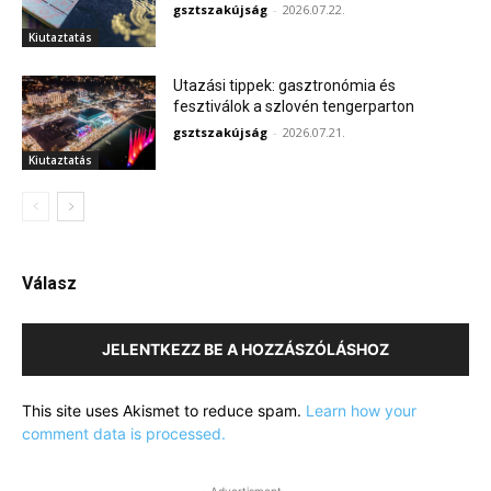
gsztszakújság
-
2026.07.22.
Kiutaztatás
Utazási tippek: gasztronómia és
fesztiválok a szlovén tengerparton
gsztszakújság
-
2026.07.21.
Kiutaztatás
Válasz
JELENTKEZZ BE A HOZZÁSZÓLÁSHOZ
This site uses Akismet to reduce spam.
Learn how your
comment data is processed.
- Advertisment -