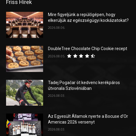
Friss Hírek
Mire figyeljünk a repülőgépen, hogy
elkerüljük az egészségügyi kockázatokat?
2026.08.06.
DoubleTree Chocolate Chip Cookie recept
2026.08.05.
Tadej Pogačar öt kedvenc kerékpáros
útvonala Szlovéniában
2026.08.03.
Az Egyesült Államok nyerte a Bocuse d’Or
Americas 2026 versenyt
2026.08.03.