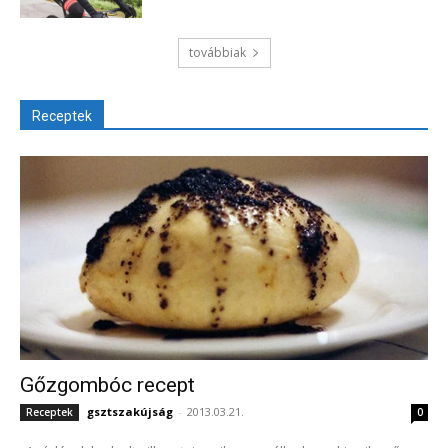
továbbiak
Receptek
Gőzgombóc recept
gsztszakújság
-
2013.03.21.
Receptek
0