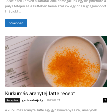
A síelések kedvelt pillanatai, amikor megállunk egy kis pihenőre a
pálya tetején és a Hüttében bemajszolunk egy óriási gőzgombócot.
Imádjuk! ...
bővebben
Kurkumás aranytej latte recept
gsztszakújság
-
2023.09.21.
Receptek
2
A kurkumás aranytej latte egy gyógynövényes ital, amelynek