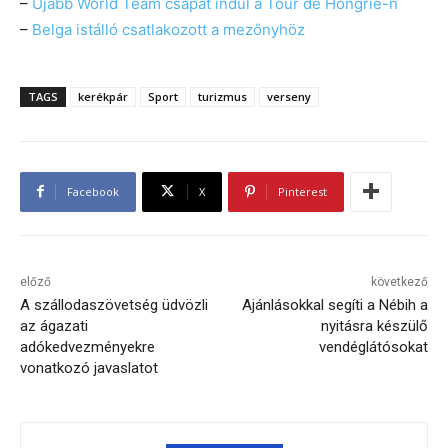
–
Újabb World Team csapat indul a Tour de Hongrie-n
–
Belga istálló csatlakozott a mezőnyhöz
TAGS
kerékpár
Sport
turizmus
verseny
Facebook
X
Pinterest
előző
következő
A szállodaszövetség üdvözli
Ajánlásokkal segíti a Nébih a
az ágazati
nyitásra készülő
adókedvezményekre
vendéglátósokat
vonatkozó javaslatot