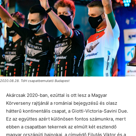
2020.08.28. TdH csapatbemutató Budapest
Akárcsak 2020-ban, ezúttal is ott lesz a Magyar
Körverseny rajtjánál a romániai bejegyzésű és olasz
hátterű kontinentális csapat, a Giotti-Victoria-Savini Due.
Ez az együttes azért különösen fontos számunkra, mert
ebben a csapatban tekernek az elmúlt két esztendő
magyar országúti bajnokai, a címvédő Filutás Viktor és a