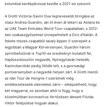
kolumbiai kerékpárossal kezdte a 2021-es szezont.
A Giotti Victoria-Savini Due legnevesebb bringása az
olasz Andrea Guardini, aki öt éven át tekert az Astana és
az UAE Team Emirates World Tour-csapataiban, s 2012-
ben szakaszgyőzelmet ünnepelhetett a Giro d’Italián. A
fekete mezes csapatból tavaly éppen ő szerepelt a
legjobban a Magyar Körversenyen, Guardini három
sprintbefutónál is Top10-es eredményt mutatott fel,
Hajdúszoboszlón negyedik, Nyíregyházán hetedik,
Kazincbarcikán pedig ötödik lett, s a gyorsasági
pontversenyben a negyedik helyen zárt. A Giotti menői
az idei Tour de Hongrie-t szeretnék még
emlékezetesebb sikerekkel zárni – elképzelhető, hogy
két magyarral, ez azonban attól is függ, hogy a
közelmúltban koronavírus-fertőzésen átesett Filutás
Viktor felépülése hogyan alakul.