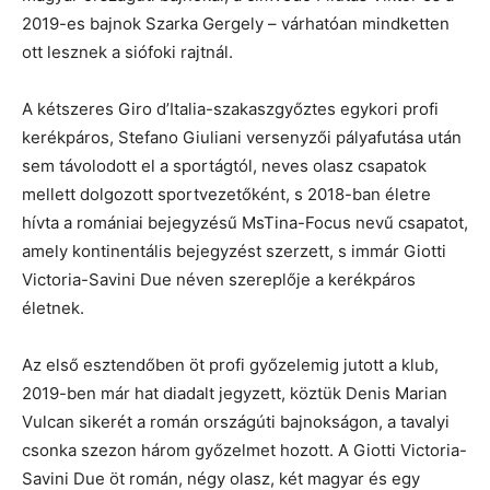
2019-es bajnok Szarka Gergely – várhatóan mindketten
ott lesznek a siófoki rajtnál.
A kétszeres Giro d’Italia-szakaszgyőztes egykori profi
kerékpáros, Stefano Giuliani versenyzői pályafutása után
sem távolodott el a sportágtól, neves olasz csapatok
mellett dolgozott sportvezetőként, s 2018-ban életre
hívta a romániai bejegyzésű MsTina-Focus nevű csapatot,
amely kontinentális bejegyzést szerzett, s immár Giotti
Victoria-Savini Due néven szereplője a kerékpáros
életnek.
Az első esztendőben öt profi győzelemig jutott a klub,
2019-ben már hat diadalt jegyzett, köztük Denis Marian
Vulcan sikerét a román országúti bajnokságon, a tavalyi
csonka szezon három győzelmet hozott. A Giotti Victoria-
Savini Due öt román, négy olasz, két magyar és egy