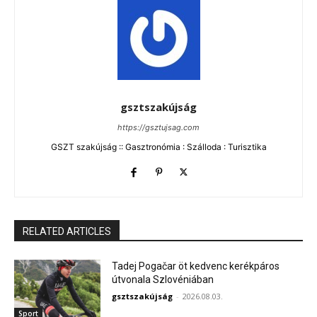
gsztszakújság
https://gsztujsag.com
GSZT szakújság :: Gasztronómia : Szálloda : Turisztika
RELATED ARTICLES
Tadej Pogačar öt kedvenc kerékpáros
útvonala Szlovéniában
gsztszakújság
-
2026.08.03.
Sport