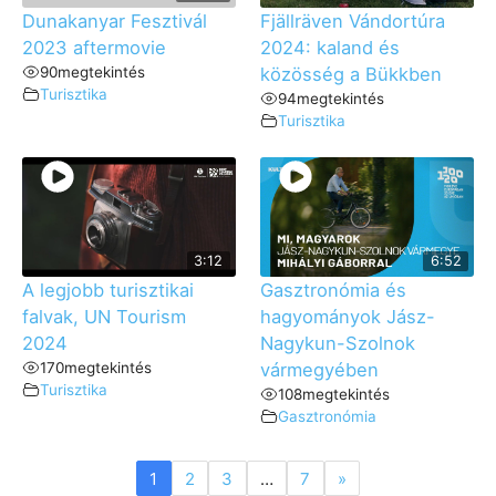
Dunakanyar Fesztivál
Fjällräven Vándortúra
2023 aftermovie
2024: kaland és
90
megtekintés
közösség a Bükkben
Turisztika
94
megtekintés
Turisztika
3:12
6:52
A legjobb turisztikai
Gasztronómia és
falvak, UN Tourism
hagyományok Jász-
2024
Nagykun-Szolnok
170
megtekintés
vármegyében
Turisztika
108
megtekintés
Gasztronómia
1
2
3
…
7
»