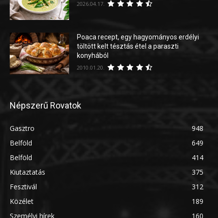
2026.04.17.
Poaca recept, egy hagyományos erdélyi
töltött kelt tésztás étel a paraszti
konyhából
2010.01.20.
Népszerű Rovatok
Gasztro
948
Belföld
649
Belföld
414
Kiutaztatás
375
Fesztivál
312
Közélet
189
Személyi hírek
160