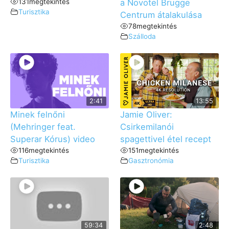
131
megtekintés
a Novotel Brugge
Turisztika
Centrum átalakulása
78
megtekintés
Szálloda
2:41
13:55
Minek felnőni
Jamie Oliver:
(Mehringer feat.
Csirkemilanói
Superar Kórus) video
spagettivel étel recept
116
megtekintés
151
megtekintés
Turisztika
Gasztronómia
59:34
2:48