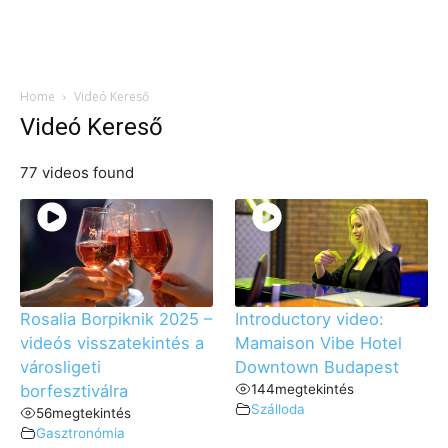
Home
Videó Kereső
Videó Kereső
77 videos found
Rosalia Borpiknik 2025 –
Introductory video:
videós visszatekintés a
Mamaison Vibe Hotel
városligeti
Downtown Budapest
borfesztiválra
144
megtekintés
Szálloda
56
megtekintés
Gasztronómia