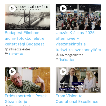
Budapest Filmbox:
Utazás Kiállítás 2025
archív fotókból életre
aftermovie –
keltett régi Budapest
visszatekintés a
91
megtekintés
turisztikai szezonnyitóra
Turisztika
107
megtekintés
Turisztika
4:07
Erdészportrék – Pesek
From Vision to
Géza interjú
Operational Excellence: