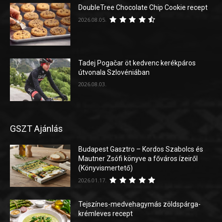
DoubleTree Chocolate Chip Cookie recept
2026.08.05.
Tadej Pogačar öt kedvenc kerékpáros
útvonala Szlovéniában
2026.08.03.
GSZT Ajánlás
Budapest Gasztro – Kordos Szabolcs és
Mautner Zsófi könyve a főváros ízeiről
(Könyvismertető)
2026.01.17.
Tejszínes-medvehagymás zöldspárga-
krémleves recept