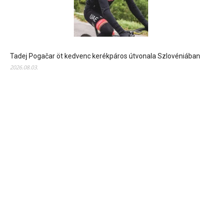
Tadej Pogačar öt kedvenc kerékpáros útvonala Szlovéniában
2026.08.03.