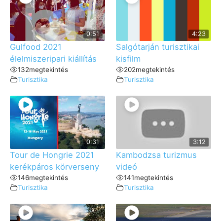
0:51
4:23
Gulfood 2021
Salgótarján turisztikai
élelmiszeripari kiállítás
kisfilm
132
megtekintés
202
megtekintés
Turisztika
Turisztika
0:31
3:12
Tour de Hongrie 2021
Kambodzsa turizmus
kerékpáros körverseny
videó
146
megtekintés
141
megtekintés
Turisztika
Turisztika