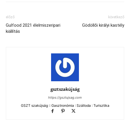
előző
következő
Gulfood 2021 élelmiszeripari
Gödöllői királyi kastély
kiállítás
gsztszakújság
https://gsztujsag.com
GSZT szakújság :: Gasztronómia : Szálloda : Turisztika