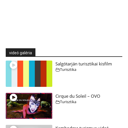
videó galéria
Salgótarján turisztikai kisfilm
Turisztika
Cirque du Soleil – OVO
Turisztika