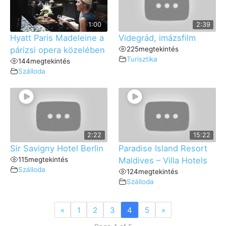
1:00
2:39
Hyatt Paris Madeleine a
Videgrád, imázsfilm
párizsi opera közelében
225
megtekintés
Turisztika
144
megtekintés
Szálloda
2:22
15:22
Sir Savigny Hotel Berlin
Paradise Island Resort
115
megtekintés
Maldives – Villa Hotels
Szálloda
124
megtekintés
Szálloda
«
1
2
3
4
5
»