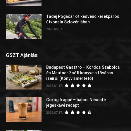
Tadej Pogačar öt kedvenc kerékpáros
útvonala Szlovéniában
2026.08.03.
GSZT Ajánlás
Budapest Gasztro – Kordos Szabolcs
és Mautner Zsófi könyve a főváros
ízeiről (Könyvismertető)
2026.01.17.
Görög frappé – habos Nescafé
jegeskávé recept
2026.07.17.