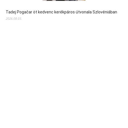
Tadej Pogačar öt kedvenc kerékpáros útvonala Szlovéniában
2026.08.03.