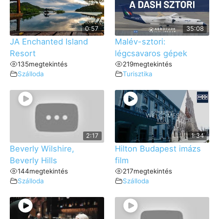
0:57
35:08
JA Enchanted Island
Malév-sztori:
Resort
légcsavaros gépek
135
megtekintés
219
megtekintés
Szálloda
Turisztika
2:17
1:34
Beverly Wilshire,
Hilton Budapest imázs
Beverly Hills
film
144
megtekintés
217
megtekintés
Szálloda
Szálloda