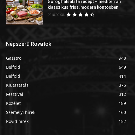
Görög halsaláta recept – mediterrán
klasszikus friss, modern köntösben
2010.02.08.
Népszerű Rovatok
Gasztro
948
Belföld
649
Belföld
414
Kiutaztatás
375
Fesztivál
312
Közélet
189
Személyi hírek
160
Rövid hírek
152