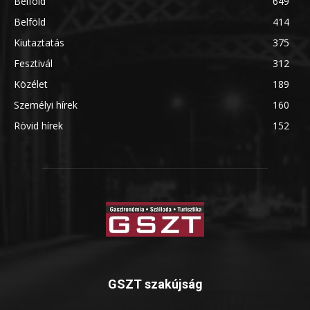
Belföld
649
Belföld
414
Kiutaztatás
375
Fesztivál
312
Közélet
189
Személyi hírek
160
Rövid hírek
152
GSZT szakújság