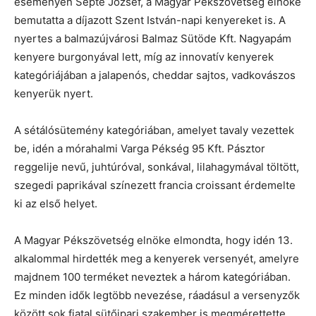
eseményen Septe József, a Magyar Pékszövetség elnöke
bemutatta a díjazott Szent István-napi kenyereket is. A
nyertes a balmazújvárosi Balmaz Sütöde Kft. Nagyapám
kenyere burgonyával lett, míg az innovatív kenyerek
kategóriájában a jalapenós, cheddar sajtos, vadkovászos
kenyerük nyert.
A sétálósütemény kategóriában, amelyet tavaly vezettek
be, idén a mórahalmi Varga Pékség 95 Kft. Pásztor
reggelije nevű, juhtúróval, sonkával, lilahagymával töltött,
szegedi paprikával színezett francia croissant érdemelte
ki az első helyet.
A Magyar Pékszövetség elnöke elmondta, hogy idén 13.
alkalommal hirdették meg a kenyerek versenyét, amelyre
majdnem 100 terméket neveztek a három kategóriában.
Ez minden idők legtöbb nevezése, ráadásul a versenyzők
között sok fiatal sütőipari szakember is megmérettette