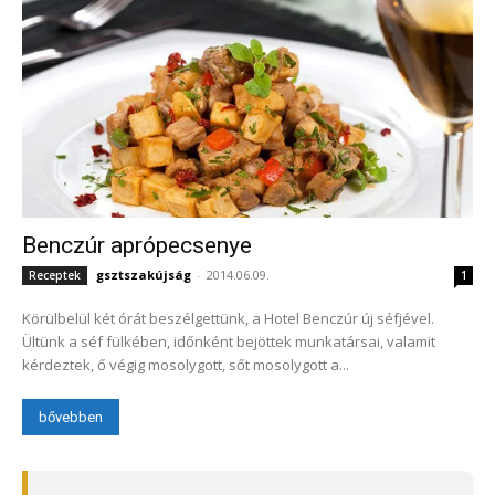
Benczúr aprópecsenye
gsztszakújság
-
2014.06.09.
Receptek
1
Körülbelül két órát beszélgettünk, a Hotel Benczúr új séfjével.
Ültünk a séf fülkében, időnként bejöttek munkatársai, valamit
kérdeztek, ő végig mosolygott, sőt mosolygott a...
bővebben