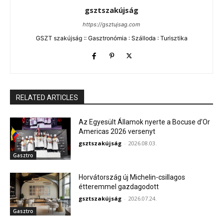
gsztszakújság
https://gsztujsag.com
GSZT szakújság :: Gasztronómia : Szálloda : Turisztika
RELATED ARTICLES
Az Egyesült Államok nyerte a Bocuse d’Or
Americas 2026 versenyt
gsztszakújság
-
2026.08.03.
Gasztro
Horvátország új Michelin-csillagos
étteremmel gazdagodott
gsztszakújság
-
2026.07.24.
Gasztro