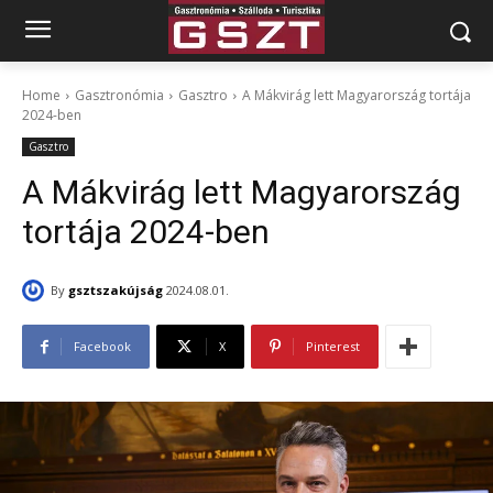
Home
Gasztronómia
Gasztro
A Mákvirág lett Magyarország tortája
2024-ben
Gasztro
A Mákvirág lett Magyarország
tortája 2024-ben
By
gsztszakújság
2024.08.01.
Facebook
X
Pinterest