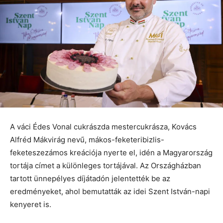
A váci Édes Vonal cukrászda mestercukrásza, Kovács
Alfréd Mákvirág nevű, mákos-feketeribizlis-
feketeszezámos kreációja nyerte el, idén a Magyarország
tortája címet a különleges tortájával. Az Országházban
tartott ünnepélyes díjátadón jelentették be az
eredményeket, ahol bemutatták az idei Szent István-napi
kenyeret is.