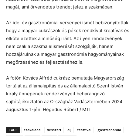
magát, ami örvendetes trendet jelez a szakmában.
Az idei év gasztronómiai versenyei ismét bebizonyították,
hogy a magyar cukrászok és pékek rendkívül kreatívak és
elkötelezettek a minőség iránt. Az ilyen rendezvények
nem csak a szakma elismerését szolgálják, hanem
hozzájárulnak a magyar gasztronómia hagyományainak
megőrzéséhez és fejlesztéséhez is.
A fotón Kovács Alfréd cukrász bemutatja Magyarország
tortáját az államalapítás és az államalapító Szent István
király ünnepének rendezvényeit beharangozó
sajtótájékoztatón az Országház Vadásztermében 2024.
augusztus 1-jén. Hegedüs Róbert / MTI
TAGS
csokoládé
desszert
díj
fesztivál
gasztronómia