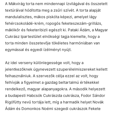
A Mákvirág torta nem mindennapi ízvilágával és összetett
textúráival hódította meg a zsűri szívét. A torta alapját
mandulalisztes, mákos piskóta képezi, amelyet lágy
fehércsokoládé-krém, ropogós feketeszezám-grillázs,
máklikőr és feketeribizli egészít ki. Pataki Ádám, a Magyar
Cukrász Ipartestület elnökségi tagja kiemelte, hogy a
torta minden összetevője tökéletes harmóniában van
egymással és egyedi ízélményt nyújt.
Az idei verseny különlegessége volt, hogy a
jelentkezőknek úgynevezett szuperélelmiszereket kellett
felhasználniuk. A szervezők célja ezzel az volt, hogy
felhívják a figyelmet a gazdag beltartalmú értékekkel
rendelkező, magyar alapanyagokra. A második helyezett
a budapesti Habcsók Cukrászda cukrásza, Fodor Sándor
Rigófütty nevű tortája lett, míg a harmadik helyet Novák
Ádám és Domonkos Noémi szegedi cukrászok Fekete