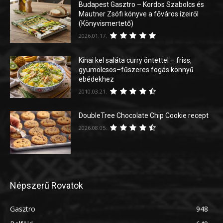
Budapest Gasztro – Kordos Szabolcs és
Mautner Zsófi könyve a főváros ízeiről
(Könyvismertető)
2026.01.17.
Kínai kel saláta curry öntettel – friss,
gyümölcsös–fűszeres fogás könnyű
ebédekhez
2010.03.21.
DoubleTree Chocolate Chip Cookie recept
2026.08.05.
Népszerű Rovatok
Gasztro
948