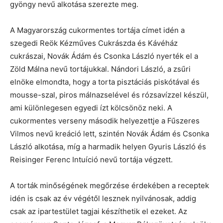
gyöngy nevű alkotása szerezte meg.
A Magyarország cukormentes tortája címet idén a
szegedi Reök Kézműves Cukrászda és Kávéház
cukrászai, Novák Ádám és Csonka László nyerték el a
Zöld Málna nevű tortájukkal. Nándori László, a zsűri
elnöke elmondta, hogy a torta pisztáciás piskótával és
mousse-szal, piros málnazselével és rózsavízzel készül,
ami különlegesen egyedi ízt kölcsönöz neki. A
cukormentes verseny második helyezettje a Fűszeres
Vilmos nevű kreáció lett, szintén Novák Ádám és Csonka
László alkotása, míg a harmadik helyen Gyuris László és
Reisinger Ferenc Intuíció nevű tortája végzett.
A torták minőségének megőrzése érdekében a receptek
idén is csak az év végétől lesznek nyilvánosak, addig
csak az ipartestület tagjai készíthetik el ezeket. Az