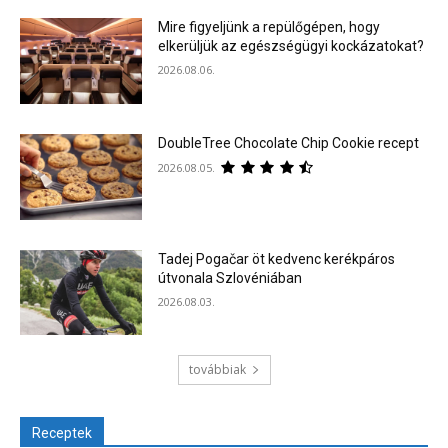
Mire figyeljünk a repülőgépen, hogy
elkerüljük az egészségügyi kockázatokat?
2026.08.06.
DoubleTree Chocolate Chip Cookie recept
2026.08.05.
Tadej Pogačar öt kedvenc kerékpáros
útvonala Szlovéniában
2026.08.03.
továbbiak
Receptek