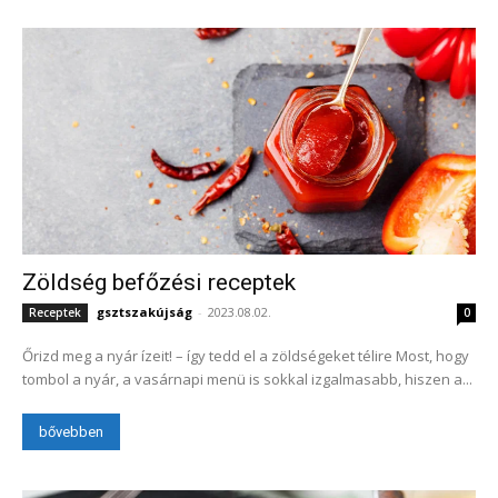
Zöldség befőzési receptek
gsztszakújság
-
2023.08.02.
Receptek
0
Őrizd meg a nyár ízeit! – így tedd el a zöldségeket télire Most, hogy
tombol a nyár, a vasárnapi menü is sokkal izgalmasabb, hiszen a...
bővebben