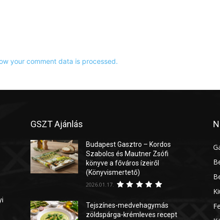
ow your comment data is processed.
GSZT Ajánlás
N
Budapest Gasztro – Kordos
G
Szabolcs és Mautner Zsófi
Be
könyve a főváros ízeiről
(Könyvismertető)
Be
2026.01.17.
Ki
yi
Tejszínes-medvehagymás
Fe
zöldspárga-krémleves recept