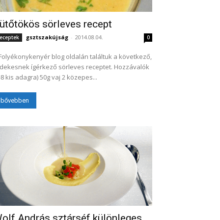
ütőtökös sörleves recept
gsztszakújság
-
2014.08.04.
eceptek
0
Folyékonykenyér blog oldalán találtuk a következő,
dekesnek ígérkező sörleves receptet. Hozzávalók
(6-8 kis adagra) 50g vaj 2 közepes...
bővebben
olf András sztárséf különleges