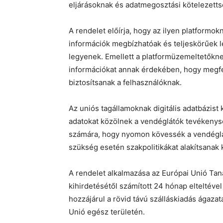
eljárásoknak és adatmegosztási kötelezett
A rendelet előírja, hogy az ilyen platformok
információk megbízhatóak és teljeskörűek l
legyenek. Emellett a platformüzemeltetőkne
információkat annak érdekében, hogy megfe
biztosítsanak a felhasználóknak.
Az uniós tagállamoknak digitális adatbázist
adatokat közölnek a vendéglátók tevékenysé
számára, hogy nyomon kövessék a vendéglát
szükség esetén szakpolitikákat alakítsanak 
A rendelet alkalmazása az Európai Unió Tan
kihirdetésétől számított 24 hónap elteltéve
hozzájárul a rövid távú szálláskiadás ágaza
Unió egész területén.