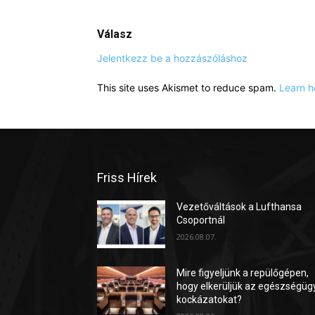
Válasz
Jelentkezz be a hozzászóláshoz
This site uses Akismet to reduce spam.
Learn h
Friss Hírek
Vezetőváltások a Lufthansa
Csoportnál
2026.08.07.
Mire figyeljünk a repülőgépen,
hogy elkerüljük az egészségüg
kockázatokat?