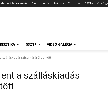
Belépés / Feliratkozás
Gasztronómia
Szálloda
Turisztika
GSZT+
Videó ga
RISZTIKA
GSZT+
VIDEÓ GALÉRIA
a szálláskiadás szigorításáról döntött
ent a szálláskiadás
tött