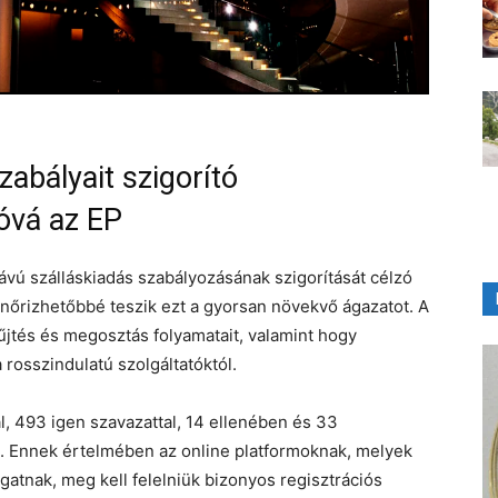
zabályait szigorító
óvá az EP
ávú szálláskiadás szabályozásának szigorítását célzó
enőrizhetőbbé teszik ezt a gyorsan növekvő ágazatot. A
űjtés és megosztás folyamatait, valamint hogy
 rosszindulatú szolgáltatóktól.
, 493 igen szavazattal, 14 ellenében és 33
st. Ennek értelmében az online platformoknak, melyek
gatnak, meg kell felelniük bizonyos regisztrációs