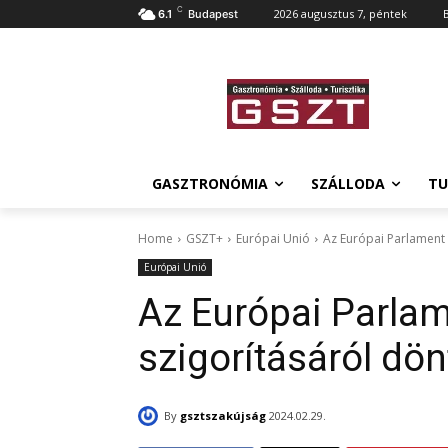
C
2026 augusztus 7, péntek
6.1
Budapest
GASZTRONÓMIA
SZÁLLODA
TU
Home
GSZT+
Európai Unió
Az Európai Parlament 
Európai Unió
Az Európai Parlam
szigorításáról dön
By
gsztszakújság
2024.02.29.