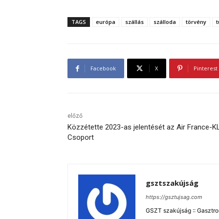
TAGS
európa
szállás
szálloda
törvény
Facebook
X
Pinterest
előző
Közzétette 2023-as jelentését az Air France-
Csoport
gsztszakújság
https://gsztujsag.com
GSZT szakújság :: Gasztron