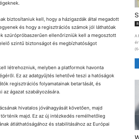
ségeknek.
S
nak biztosítaniuk kell, hogy a házigazdák által megadott
R
egyenek és hogy a regisztrációs számok jól láthatóak
k szúrópróbaszerűen ellenőrizniük kell a megosztott
A 
ér
lelő szintű biztonságot és megbízhatóságot
 kell létrehozniuk, melyben a platformok havonta
géről. Ez az adatgyűjtés lehetővé teszi a hatóságok
ók regisztrációs folyamatainak betartását, és
ki az ágazat szabályozására.
ácsának hivatalos jóváhagyását követően, majd
l történik majd. Ez az új intézkedés remélhetőleg
tának átláthatóságához és stabilitásához az Európai
W