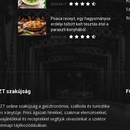
Kö
2026.04.17.
Sz
Rö
Poaca recept, egy hagyományos
erdélyi töltött kelt tésztás étel a
paraszti konyhából
2010.01.20.
T szakújság
F
ZT online szakújság a gasztronómia, szálloda és turisztika
les iránytűje. Friss ágazati hírekkel, szakmai elemzésekkel,
vajánlókkal és receptekkel segítjük olvasóinkat a szektor
ennapi tájékozódásában.