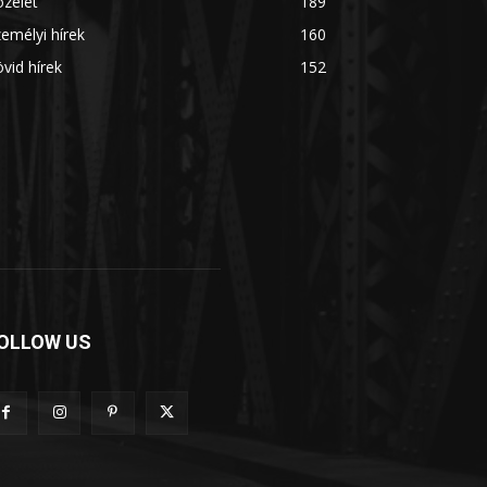
zélet
189
emélyi hírek
160
vid hírek
152
OLLOW US