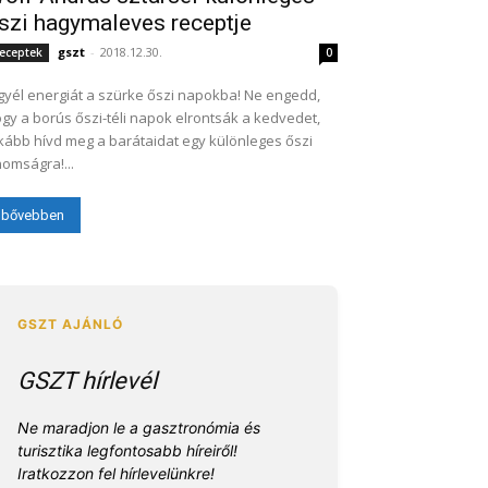
szi hagymaleves receptje
gszt
-
2018.12.30.
eceptek
0
gyél energiát a szürke őszi napokba! Ne engedd,
gy a borús őszi-téli napok elrontsák a kedvedet,
kább hívd meg a barátaidat egy különleges őszi
nomságra!...
bővebben
GSZT hírlevél
Ne maradjon le a gasztronómia és
turisztika legfontosabb híreiről!
Iratkozzon fel hírlevelünkre!