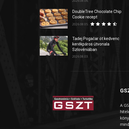
2026.08.06.
DoubleTree Chocolate Chip
Cookie recept
2026.08.05.
Tadej Pogačar öt kedvenc
kerékpáros útvonala
Szlovéniában
2026.08.03.
GSZ
A GS
hite
köny
mind