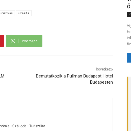
ő
turizmus
utazás
R
Vi
ho
in
WhatsApp
fi
következő
KLM
Bemutatkozik a Pullman Budapest Hotel
Budapesten
ómia : Szálloda : Turisztika