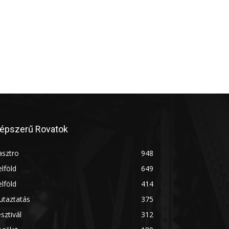
épszerű Rovatok
asztro
948
lföld
649
lföld
414
utaztatás
375
sztivál
312