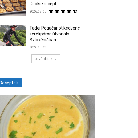
Cookie recept
2026.08.05.
Tadej Pogačar öt kedvenc
kerékpáros útvonala
Szlovéniában
2026.08.03.
továbbiak
Receptek