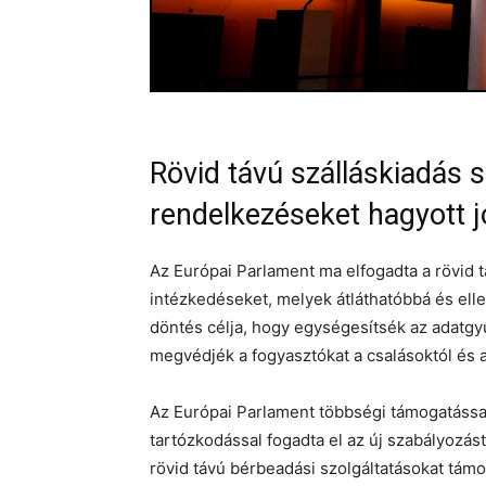
Rövid távú szálláskiadás s
rendelkezéseket hagyott j
Az Európai Parlament ma elfogadta a rövid t
intézkedéseket, melyek átláthatóbbá és ell
döntés célja, hogy egységesítsék az adatgy
megvédjék a fogyasztókat a csalásoktól és a
Az Európai Parlament többségi támogatással
tartózkodással fogadta el az új szabályozá
rövid távú bérbeadási szolgáltatásokat támo