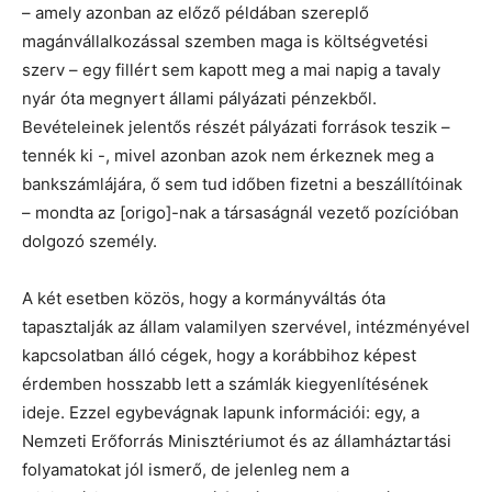
– amely azonban az előző példában szereplő
magánvállalkozással szemben maga is költségvetési
szerv – egy fillért sem kapott meg a mai napig a tavaly
nyár óta megnyert állami pályázati pénzekből.
Bevételeinek jelentős részét pályázati források teszik –
tennék ki -, mivel azonban azok nem érkeznek meg a
bankszámlájára, ő sem tud időben fizetni a beszállítóinak
– mondta az [origo]-nak a társaságnál vezető pozícióban
dolgozó személy.
A két esetben közös, hogy a kormányváltás óta
tapasztalják az állam valamilyen szervével, intézményével
kapcsolatban álló cégek, hogy a korábbihoz képest
érdemben hosszabb lett a számlák kiegyenlítésének
ideje. Ezzel egybevágnak lapunk információi: egy, a
Nemzeti Erőforrás Minisztériumot és az államháztartási
folyamatokat jól ismerő, de jelenleg nem a