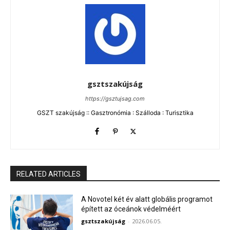
gsztszakújság
https://gsztujsag.com
GSZT szakújság :: Gasztronómia : Szálloda : Turisztika
RELATED ARTICLES
A Novotel két év alatt globális programot
épített az óceánok védelméért
gsztszakújság
-
2026.06.05.