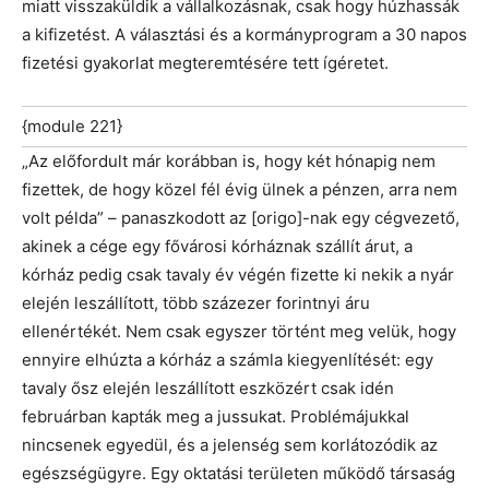
miatt visszaküldik a vállalkozásnak, csak hogy húzhassák
a kifizetést. A választási és a kormányprogram a 30 napos
fizetési gyakorlat megteremtésére tett ígéretet.
{module 221}
„Az előfordult már korábban is, hogy két hónapig nem
fizettek, de hogy közel fél évig ülnek a pénzen, arra nem
volt példa” – panaszkodott az [origo]-nak egy cégvezető,
akinek a cége egy fővárosi kórháznak szállít árut, a
kórház pedig csak tavaly év végén fizette ki nekik a nyár
elején leszállított, több százezer forintnyi áru
ellenértékét. Nem csak egyszer történt meg velük, hogy
ennyire elhúzta a kórház a számla kiegyenlítését: egy
tavaly ősz elején leszállított eszközért csak idén
februárban kapták meg a jussukat. Problémájukkal
nincsenek egyedül, és a jelenség sem korlátozódik az
egészségügyre. Egy oktatási területen működő társaság