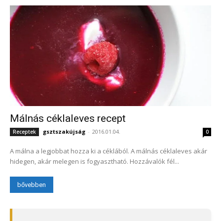
Málnás céklaleves recept
gsztszakújság
-
2016.01.04.
Receptek
0
A málna a legjobbat hozza ki a céklából. A málnás céklaleves akár
hidegen, akár melegen is fogyasztható. Hozzávalók fél...
bővebben