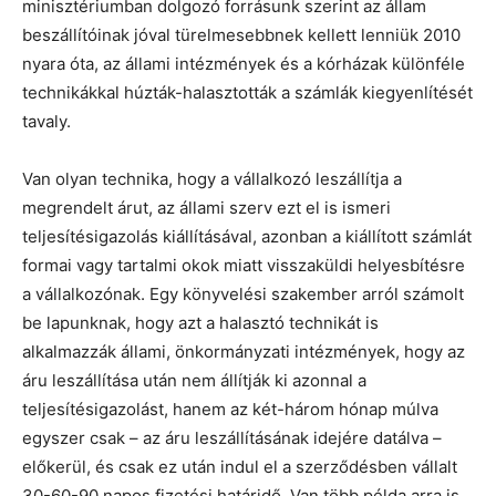
minisztériumban dolgozó forrásunk szerint az állam
beszállítóinak jóval türelmesebbnek kellett lenniük 2010
nyara óta, az állami intézmények és a kórházak különféle
technikákkal húzták-halasztották a számlák kiegyenlítését
tavaly.
Van olyan technika, hogy a vállalkozó leszállítja a
megrendelt árut, az állami szerv ezt el is ismeri
teljesítésigazolás kiállításával, azonban a kiállított számlát
formai vagy tartalmi okok miatt visszaküldi helyesbítésre
a vállalkozónak. Egy könyvelési szakember arról számolt
be lapunknak, hogy azt a halasztó technikát is
alkalmazzák állami, önkormányzati intézmények, hogy az
áru leszállítása után nem állítják ki azonnal a
teljesítésigazolást, hanem az két-három hónap múlva
egyszer csak – az áru leszállításának idejére datálva –
előkerül, és csak ez után indul el a szerződésben vállalt
30-60-90 napos fizetési határidő. Van több példa arra is,