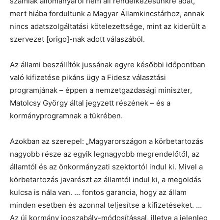
számlák állományáról nem áll rendelkezésünkre adat,
mert hiába fordultunk a Magyar Államkincstárhoz, annak
nincs adatszolgáltatási kötelezettsége, mint az kiderült a
szervezet [origo]-nak adott válaszából.
Az állami beszállítók jussának egyre későbbi időpontban
való kifizetése pikáns ügy a Fidesz választási
programjának – éppen a nemzetgazdasági miniszter,
Matolcsy György által jegyzett részének – és a
kormányprogramnak a tükrében.
Azokban az szerepel: „Magyarországon a körbetartozás
nagyobb része az egyik legnagyobb megrendelőtől, az
államtól és az önkormányzati szektortól indul ki. Mivel a
körbetartozás javarészt az államtól indul ki, a megoldás
kulcsa is nála van. … fontos garancia, hogy az állam
minden esetben és azonnal teljesítse a kifizetéseket. …
Az új kormány jogszabály-módosítással, illetve a jelenleg