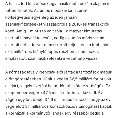
A halasztott kifizetések egy másik mutatószám alapján is
tetten érhetők. Az uniós módszertan szerinti
költségvetési egyenleg az idén januári
számlakifizetéseket visszasorolja a 2010-es tranzakciók
közé. Amíg – mint szó volt róla – a magyar kimutatás
szerinti hiánycél teljesült, addig az uniós módszertan
szerinti deficittervet nem sikerült teljesíteni, a több mint
százmilliárdos hiánytúllépés részben az ominózus
elhalasztott számlakifizetésekre vezethető vissza.
A kórházak tavaly igencsak elöl jártak a tartozások maguk
előtt görgetésében. Június végén 36,5 milliárd forint volt
a lejárt, vagyis fizetési határidőn túli kötelezettségük. Ez
szeptember végére 47,5 milliárd forintra duzzadt. Év
végén úgy lett ebből 34,6 milliárdos tartozás, hogy az év
vége előtt 31 milliárdos konszolidációs támogatást kaptak
a kórházak a kormánytól, annak egy részéből pedig a