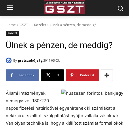
Home
GSZT+
Közélet
Ülnek a pénzen, de meddig?
Közélet
Ülnek a pénzen, de meddig?
By
gsztszakújság
2011.05.03.
Facebook
X
Pinterest
Állami intézmények
nemegyszer 180-270
napos fizetési határidővel egyenlítenek ki számlákat a
nekik árut szállító, szolgáltatást nyújtó vállalkozásoknak.
Van olyan technika is, hogy a kiállított számlát formai okok