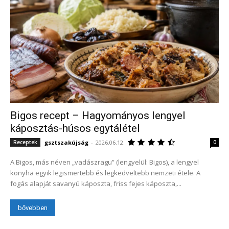
Bigos recept – Hagyományos lengyel
káposztás-húsos egytálétel
gsztszakújság
-
2026.06.12.
Receptek
0
A Bigos, más néven „vadászragu” (lengyelül: Bigos), a lengyel
konyha egyik legismertebb és legkedveltebb nemzeti étele. A
fogás alapját savanyú káposzta, friss fejes káposzta,...
bővebben