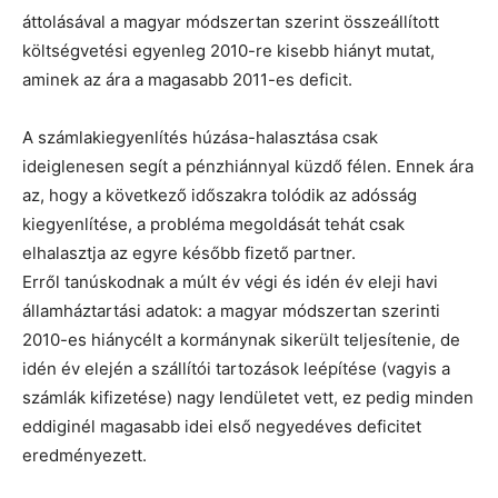
áttolásával a magyar módszertan szerint összeállított
költségvetési egyenleg 2010-re kisebb hiányt mutat,
aminek az ára a magasabb 2011-es deficit.
A számlakiegyenlítés húzása-halasztása csak
ideiglenesen segít a pénzhiánnyal küzdő félen. Ennek ára
az, hogy a következő időszakra tolódik az adósság
kiegyenlítése, a probléma megoldását tehát csak
elhalasztja az egyre később fizető partner.
Erről tanúskodnak a múlt év végi és idén év eleji havi
államháztartási adatok: a magyar módszertan szerinti
2010-es hiánycélt a kormánynak sikerült teljesítenie, de
idén év elején a szállítói tartozások leépítése (vagyis a
számlák kifizetése) nagy lendületet vett, ez pedig minden
eddiginél magasabb idei első negyedéves deficitet
eredményezett.