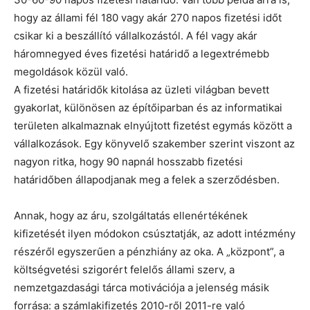
hogy az állami fél 180 vagy akár 270 napos fizetési időt
csikar ki a beszállító vállalkozástól. A fél vagy akár
háromnegyed éves fizetési határidő a legextrémebb
megoldások közül való.
A fizetési határidők kitolása az üzleti világban bevett
gyakorlat, különösen az építőiparban és az informatikai
területen alkalmaznak elnyújtott fizetést egymás között a
vállalkozások. Egy könyvelő szakember szerint viszont az
nagyon ritka, hogy 90 napnál hosszabb fizetési
határidőben állapodjanak meg a felek a szerződésben.
Annak, hogy az áru, szolgáltatás ellenértékének
kifizetését ilyen módokon csúsztatják, az adott intézmény
részéről egyszerűen a pénzhiány az oka. A „központ”, a
költségvetési szigorért felelős állami szerv, a
nemzetgazdasági tárca motivációja a jelenség másik
forrása: a számlakifizetés 2010-ről 2011-re való