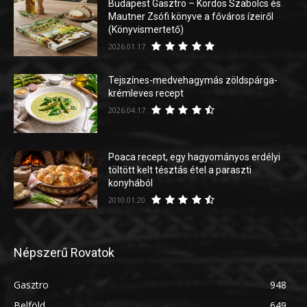
Budapest Gasztro – Kordos Szabolcs és
Mautner Zsófi könyve a főváros ízeiről
(Könyvismertető)
2026.01.17.
Tejszínes-medvehagymás zöldspárga-
krémleves recept
2026.04.17.
Poaca recept, egy hagyományos erdélyi
töltött kelt tésztás étel a paraszti
konyhából
2010.01.20.
Népszerű Rovatok
Gasztro
948
Belföld
649