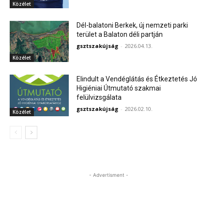
Közélet
Dél-balatoni Berkek, új nemzeti parki
terület a Balaton déli partján
gsztszakújság
-
2026.04.13.
Közélet
Elindult a Vendéglátás és Étkeztetés Jó
Higiéniai Útmutató szakmai
felülvizsgálata
gsztszakújság
-
2026.02.10.
Közélet
- Advertisment -