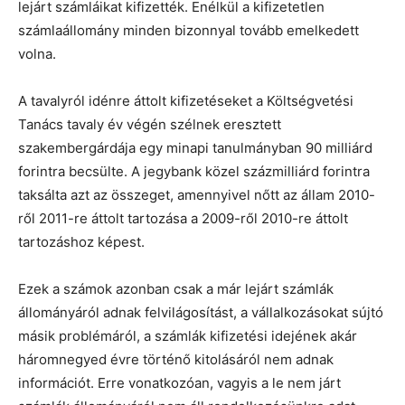
lejárt számláikat kifizették. Enélkül a kifizetetlen
számlaállomány minden bizonnyal tovább emelkedett
volna.
A tavalyról idénre áttolt kifizetéseket a Költségvetési
Tanács tavaly év végén szélnek eresztett
szakembergárdája egy minapi tanulmányban 90 milliárd
forintra becsülte. A jegybank közel százmilliárd forintra
taksálta azt az összeget, amennyivel nőtt az állam 2010-
ről 2011-re áttolt tartozása a 2009-ről 2010-re áttolt
tartozáshoz képest.
Ezek a számok azonban csak a már lejárt számlák
állományáról adnak felvilágosítást, a vállalkozásokat sújtó
másik problémáról, a számlák kifizetési idejének akár
háromnegyed évre történő kitolásáról nem adnak
információt. Erre vonatkozóan, vagyis a le nem járt