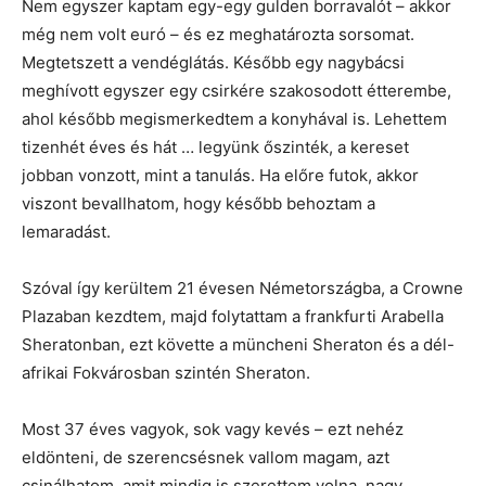
Nem egyszer kaptam egy-egy gulden borravalót – akkor
még nem volt euró – és ez meghatározta sorsomat.
Megtetszett a vendéglátás. Később egy nagybácsi
meghívott egyszer egy csirkére szakosodott étterembe,
ahol később megismerkedtem a konyhával is. Lehettem
tizenhét éves és hát … legyünk őszinték, a kereset
jobban vonzott, mint a tanulás. Ha előre futok, akkor
viszont bevallhatom, hogy később behoztam a
lemaradást.
Szóval így kerültem 21 évesen Németországba, a Crowne
Plazaban kezdtem, majd folytattam a frankfurti Arabella
Sheratonban, ezt követte a müncheni Sheraton és a dél-
afrikai Fokvárosban szintén Sheraton.
Most 37 éves vagyok, sok vagy kevés – ezt nehéz
eldönteni, de szerencsésnek vallom magam, azt
csinálhatom, amit mindig is szerettem volna, nagy