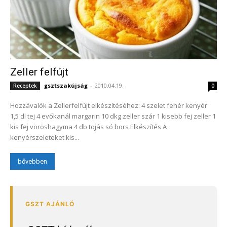
Zeller felfújt
gsztszakújság
-
2010.04.19.
Receptek
0
Hozzávalók a Zellerfelfújt elkészítéséhez: 4 szelet fehér kenyér
1,5 dl tej 4 evőkanál margarin 10 dkg zeller szár 1 kisebb fej zeller 1
kis fej vöröshagyma 4 db tojás só bors Elkészítés A
kenyérszeleteket kis...
bővebben