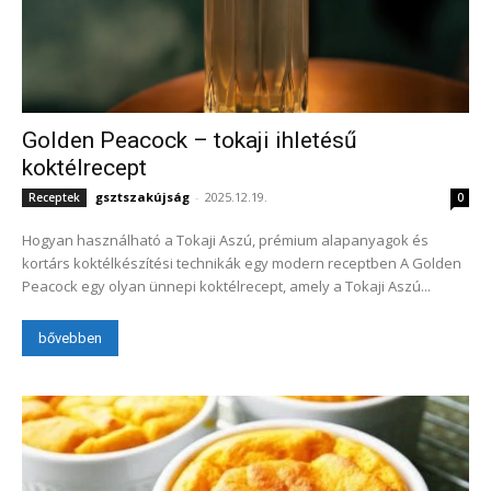
Golden Peacock – tokaji ihletésű
koktélrecept
gsztszakújság
-
2025.12.19.
Receptek
0
Hogyan használható a Tokaji Aszú, prémium alapanyagok és
kortárs koktélkészítési technikák egy modern receptben A Golden
Peacock egy olyan ünnepi koktélrecept, amely a Tokaji Aszú...
bővebben