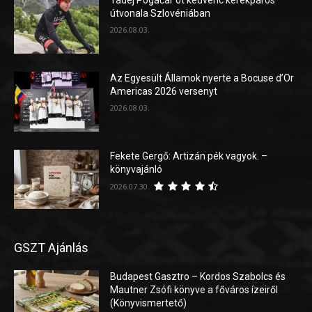
Tadej Pogačar öt kedvenc kerékpáros
útvonala Szlovéniában
2026.08.03.
Az Egyesült Államok nyerte a Bocuse d’Or
Americas 2026 versenyt
2026.08.03.
Fekete Gergő: Artizán pék vagyok. –
könyvajánló
2026.07.30.
GSZT Ajánlás
Budapest Gasztro – Kordos Szabolcs és
Mautner Zsófi könyve a főváros ízeiről
(Könyvismertető)