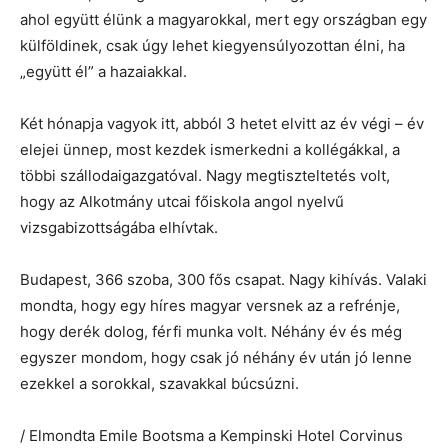
ahol együtt élünk a magyarokkal, mert egy országban egy
külföldinek, csak úgy lehet kiegyensúlyozottan élni, ha
„együtt él” a hazaiakkal.
Két hónapja vagyok itt, abból 3 hetet elvitt az év végi – év
elejei ünnep, most kezdek ismerkedni a kollégákkal, a
többi szállodaigazgatóval. Nagy megtiszteltetés volt,
hogy az Alkotmány utcai főiskola angol nyelvű
vizsgabizottságába elhívtak.
Budapest, 366 szoba, 300 fős csapat. Nagy kihívás. Valaki
mondta, hogy egy híres magyar versnek az a refrénje,
hogy derék dolog, férfi munka volt. Néhány év és még
egyszer mondom, hogy csak jó néhány év után jó lenne
ezekkel a sorokkal, szavakkal búcsúzni.
/ Elmondta Emile Bootsma a Kempinski Hotel Corvinus