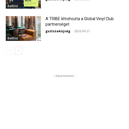
Belföld
A TRIBE létrehozta a Global Vinyl Club
partnerséget
gsztszakújság
-
2026.04.21.
Belföld
- Advertisment -