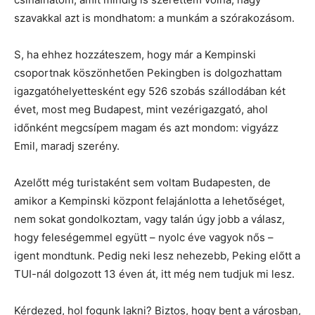
szavakkal azt is mondhatom: a munkám a szórakozásom.
S, ha ehhez hozzáteszem, hogy már a Kempinski
csoportnak köszönhetően Pekingben is dolgozhattam
igazgatóhelyettesként egy 526 szobás szállodában két
évet, most meg Budapest, mint vezérigazgató, ahol
időnként megcsípem magam és azt mondom: vigyázz
Emil, maradj szerény.
Azelőtt még turistaként sem voltam Budapesten, de
amikor a Kempinski központ felajánlotta a lehetőséget,
nem sokat gondolkoztam, vagy talán úgy jobb a válasz,
hogy feleségemmel együtt – nyolc éve vagyok nős –
igent mondtunk. Pedig neki lesz nehezebb, Peking előtt a
TUI-nál dolgozott 13 éven át, itt még nem tudjuk mi lesz.
Kérdezed, hol fogunk lakni? Biztos, hogy bent a városban,