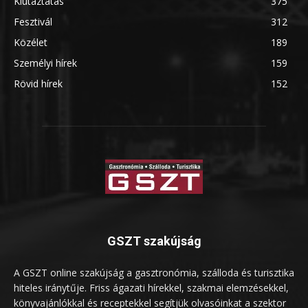
Kiutaztatás
375
Fesztivál
312
Közélet
189
Személyi hírek
159
Rövid hírek
152
GSZT szakújság
A GSZT online szakújság a gasztronómia, szálloda és turisztika
hiteles iránytűje. Friss ágazati hírekkel, szakmai elemzésekkel,
könyvajánlókkal és receptekkel segítjük olvasóinkat a szektor