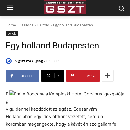
Home
Szálloda
Belföld
Egy holland Budapesten
Belföld
Egy holland Budapesten
By
gsztszakújság
2011.02.05.
Facebook
X
Pinterest
E
g
y guldennel kezdődött az egész. Édesanyám
Hollandiában egy idős otthont vezetett, serdülő
koromban megengedte, hogy a kávét én szolgáljam fel.