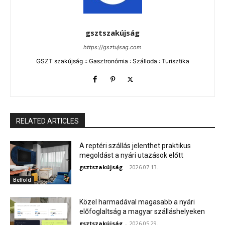
gsztszakújság
https://gsztujsag.com
GSZT szakújság :: Gasztronómia : Szálloda : Turisztika
RELATED ARTICLES
A reptéri szállás jelenthet praktikus
megoldást a nyári utazások előtt
gsztszakújság
-
2026.07.13.
Belföld
Közel harmadával magasabb a nyári
előfoglaltság a magyar szálláshelyeken
gsztszakújság
-
2026.05.29.