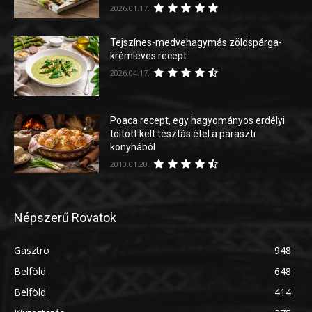
2026.01.17.
Tejszínes-medvehagymás zöldspárga-
krémleves recept
2026.04.17.
Poaca recept, egy hagyományos erdélyi
töltött kelt tésztás étel a paraszti
konyhából
2010.01.20.
Népszerű Rovatok
Gasztro
948
Belföld
648
Belföld
414