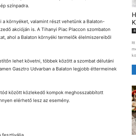
lép színpadra.
H
 a környéket, valamint részt vehetünk a Balaton-
K
zedő akcióján is. A Tihanyi Piac Placcon szombaton
R
kat, ahol a Balaton környéki termelők élelmiszereiből
It
me
kö
títőn lehet követni, többek között a szombat délutáni
pramen Gasztro Udvarban a Balaton legjobb éttermeinek
zántód között közlekedő kompok meghosszabbított
könnyen elérhető lesz az esemény.
fesztiválja