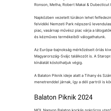
Ronson, Metha, Robert Makai & Dubecticut 
Napközben vezetett túrákon lehet felfedezni
felvidéki Nemzeti Park népszerű levendulas
piac, vasárnap művész piac várja a látogató
és kézműves termékeiből válogathatunk.
Az Európa-bajnokság mérkőzéseit óriás kive
Magyarország-Svájc találkozót is. A Staro
kínálatát kóstolhatjuk végig.
A Balaton Piknik ideje alatt a Tihany és S
menetrenddel járnak, így a déli partról is 
Balaton Piknik 2024
MOL Nagyon Balaton kockás pokrócos utazó 