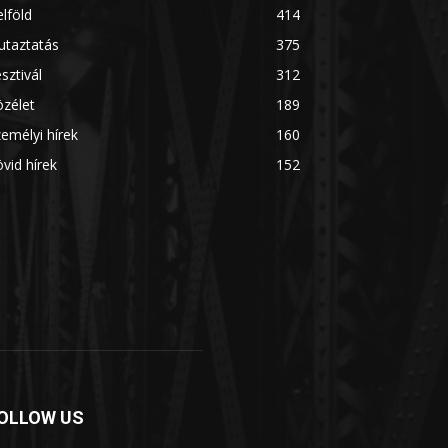
lföld
414
utaztatás
375
sztivál
312
zélet
189
emélyi hírek
160
vid hírek
152
OLLOW US