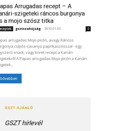
apas Arrugadas recept – A
anári-szigeteki ráncos burgonya
s a mojo szósz titka
gsztszakújság
-
2010.01.05.
eceptek
0
pas arrugadas Mojo picón, avagy Ráncos
rgonya csípős-savanyú paprikaszósszal - egy
yszerű snack, vagy köret recept a Kanári-
igetekről A Papas arrugadas Mojo picón a Kanári-
igetek...
bővebben
GSZT hírlevél