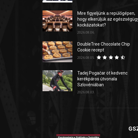
Mire figyeljünk a repülőgépen,
hogy elkerüljük az egészségüg
kockázatokat?
2026.08.06.
DoubleTree Chocolate Chip
Cookie recept
2026.08.05.
Tadej Pogačar öt kedvenc
kerékpáros útvonala
Szlovéniában
2026.08.03.
GSZ