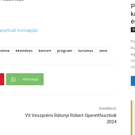
P
k
é
fesztivál honlapján
R
Pa
bu
nómia
kézműves
koncert
program
turizmus
zene
eg
sz
sz
WhatsApp
következő
VII Veszprémi Rátonyi Róbert Operettfesztivál
2024