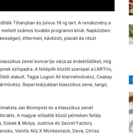
dődik Tihanyban és június 16-ig tart. A rendezvény a
 mellett számos további programot kínál. Napközben
ességeit, éttermeit, kávézóit, piacait és részt
klasszikus zenei koncertje várja az érdeklődőket, míg
nek színpadra. A fellépők között szerepel a L’ARTrio,
ből alakult. Tagjai Lugosi Ali klarinétművész, Csabay
árművész. Repertoárjukban klasszikus zene, tangó,
nimalista Jan Blomqvist és a klasszikus zenét
 Worakls. A magyar előadók közül pénteken fellép
a, Sobek & Mulya, Justrice és Secret Factory.
enoks, Vojnits Alíz X Monkeyneck, Deva, Chriss