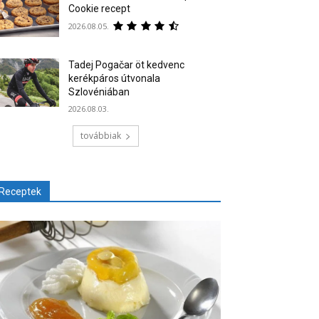
Cookie recept
2026.08.05.
Tadej Pogačar öt kedvenc
kerékpáros útvonala
Szlovéniában
2026.08.03.
továbbiak
Receptek