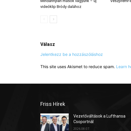
Mindannyian mások vagyunk – új
VeszprémFes
videóklip Bródy dalához
Válasz
Jelentkezz be a hozzászóláshoz
This site uses Akismet to reduce spam.
Learn h
Friss Hírek
Vezetőváltások a Lufthansa
Csoportnál
2026.08.07.