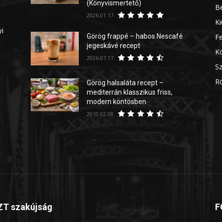
(Könyvismertető)
Be
2026.01.17.
Ki
yi
Görög frappé – habos Nescafé
Fe
jegeskávé recept
Kö
2026.07.17.
Sz
Rö
Görög halsaláta recept –
mediterrán klasszikus friss,
modern köntösben
2010.02.08.
T szakújság
F