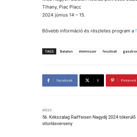
Tihany, Piac Placc
2024 június 14 – 15.
Bővebb információ és részletes program a
TAGS
Balaton
élelmiszer
fesztivál
gasztro
Facebook
X
Pinterest
előző
56. Kékszalag Raiffeisen Nagydíj 2024 tókerülő
vitorlásverseny