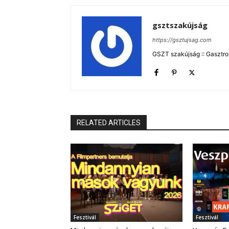
gsztszakújság
https://gsztujsag.com
GSZT szakújság :: Gasztron
RELATED ARTICLES
Fesztivál
Fesztivál