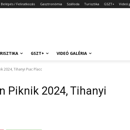
Belépés / Feliratkozás
Gasztronómia
Szálloda
Turisztika
GSZT+
Videó g
RISZTIKA
GSZT+
VIDEÓ GALÉRIA
k 2024, Tihanyi Piac Placc
n Piknik 2024, Tihanyi