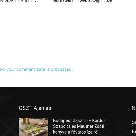
t 2026 zenei fesztivál
Indul a Generali Gyerek Sziget 2026
ow your comment data is processed.
GSZT Ajánlás
N
Budapest Gasztro – Kordos
G
Szabolcs és Mautner Zsófi
Be
könyve a főváros ízeiről