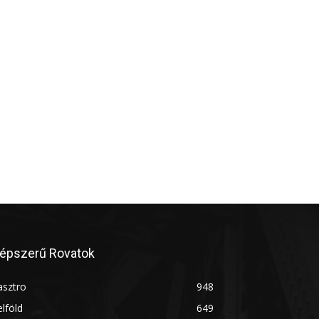
épszerű Rovatok
asztro
948
lföld
649