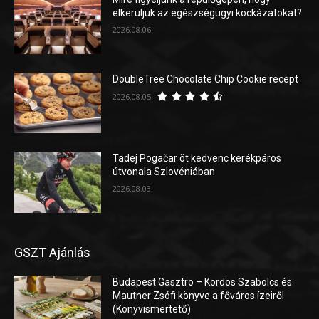
elkerüljük az egészségügyi kockázatokat?
2026.08.06.
DoubleTree Chocolate Chip Cookie recept
2026.08.05.
Tadej Pogačar öt kedvenc kerékpáros
útvonala Szlovéniában
2026.08.03.
GSZT Ajánlás
Budapest Gasztro – Kordos Szabolcs és
Mautner Zsófi könyve a főváros ízeiről
(Könyvismertető)