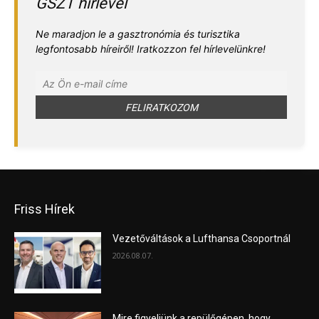
GSZT hírlevél
Ne maradjon le a gasztronómia és turisztika
legfontosabb híreiről! Iratkozzon fel hírlevelünkre!
Friss Hírek
Vezetőváltások a Lufthansa Csoportnál
2026.08.07.
Mire figyeljünk a repülőgépen, hogy