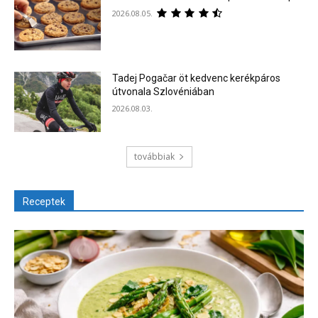
2026.08.05.
Tadej Pogačar öt kedvenc kerékpáros
útvonala Szlovéniában
2026.08.03.
továbbiak
Receptek