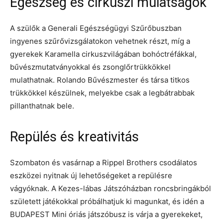
Egészség és cirkuszi mulatságok
A szülők a Generali Egészségügyi Szűrőbuszban
ingyenes szűrővizsgálatokon vehetnek részt, míg a
gyerekek Karamella cirkuszvilágában bohóctréfákkal,
bűvészmutatványokkal és zsonglőrtrükkökkel
mulathatnak. Rolando Bűvészmester és társa titkos
trükkökkel készülnek, melyekbe csak a legbátrabbak
pillanthatnak bele.
Repülés és kreativitás
Szombaton és vasárnap a Rippel Brothers csodálatos
eszközei nyitnak új lehetőségeket a repülésre
vágyóknak. A Kezes-lábas Játszóházban roncsbringákból
született játékokkal próbálhatjuk ki magunkat, és idén a
BUDAPEST Mini óriás játszóbusz is várja a gyerekeket,