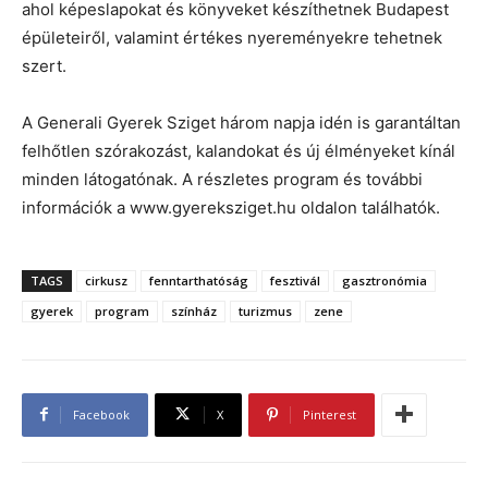
ahol képeslapokat és könyveket készíthetnek Budapest
épületeiről, valamint értékes nyereményekre tehetnek
szert.
A Generali Gyerek Sziget három napja idén is garantáltan
felhőtlen szórakozást, kalandokat és új élményeket kínál
minden látogatónak. A részletes program és további
információk a www.gyereksziget.hu oldalon találhatók.
TAGS
cirkusz
fenntarthatóság
fesztivál
gasztronómia
gyerek
program
színház
turizmus
zene
Facebook
X
Pinterest