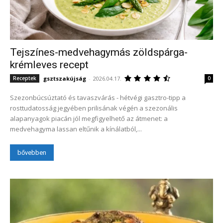
Tejszínes-medvehagymás zöldspárga-
krémleves recept
gsztszakújság
-
2026.04.17.
Receptek
0
Szezonbúcsúztató és tavaszvárás - hétvégi gasztro-tipp a
rosttudatosság jegyében prilisának végén a szezonális
alapanyagok piacán jól megfigyelhető az átmenet: a
medvehagyma lassan eltűnik a kínálatból,...
bővebben