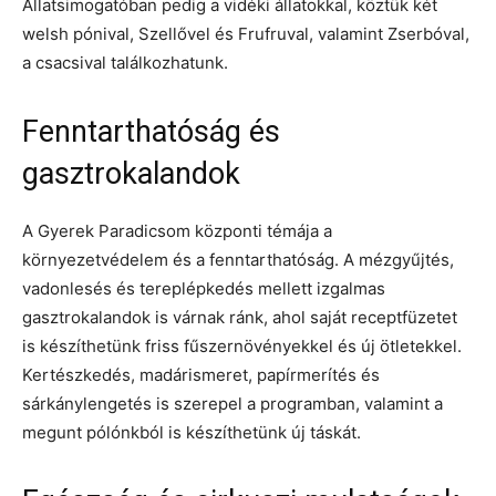
Állatsimogatóban pedig a vidéki állatokkal, köztük két
welsh pónival, Szellővel és Frufruval, valamint Zserbóval,
a csacsival találkozhatunk.
Fenntarthatóság és
gasztrokalandok
A Gyerek Paradicsom központi témája a
környezetvédelem és a fenntarthatóság. A mézgyűjtés,
vadonlesés és tereplépkedés mellett izgalmas
gasztrokalandok is várnak ránk, ahol saját receptfüzetet
is készíthetünk friss fűszernövényekkel és új ötletekkel.
Kertészkedés, madárismeret, papírmerítés és
sárkánylengetés is szerepel a programban, valamint a
megunt pólónkból is készíthetünk új táskát.