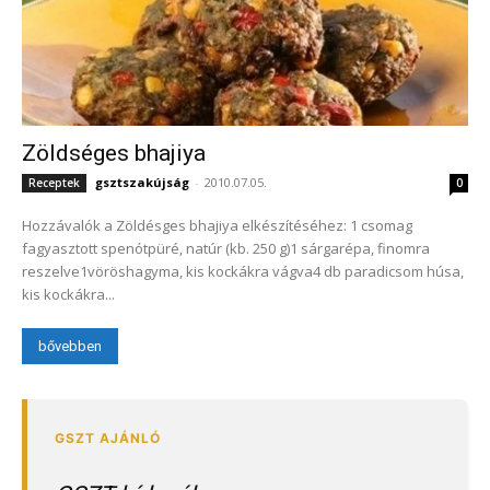
Zöldséges bhajiya
gsztszakújság
-
2010.07.05.
Receptek
0
Hozzávalók a Zöldésges bhajiya elkészítéséhez: 1 csomag
fagyasztott spenótpüré, natúr (kb. 250 g)1 sárgarépa, finomra
reszelve1vöröshagyma, kis kockákra vágva4 db paradicsom húsa,
kis kockákra...
bővebben