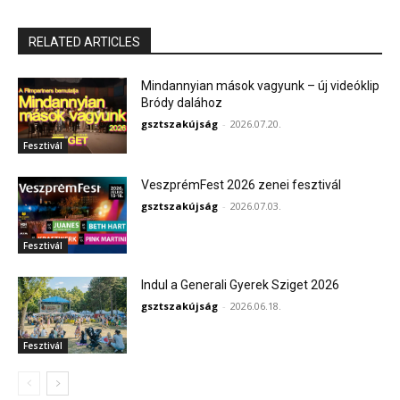
RELATED ARTICLES
Mindannyian mások vagyunk – új videóklip
Bródy dalához
gsztszakújság
-
2026.07.20.
Fesztivál
VeszprémFest 2026 zenei fesztivál
gsztszakújság
-
2026.07.03.
Fesztivál
Indul a Generali Gyerek Sziget 2026
gsztszakújság
-
2026.06.18.
Fesztivál