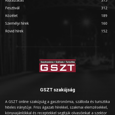
Kiutaztatás
375
Fesztivál
312
Közélet
189
Személyi hírek
160
Rövid hírek
152
GSZT szakújság
A GSZT online szakújság a gasztronómia, szálloda és turisztika
hiteles iránytűje. Friss ágazati hírekkel, szakmai elemzésekkel,
könyvajánlókkal és receptekkel segítjük olvasóinkat a szektor