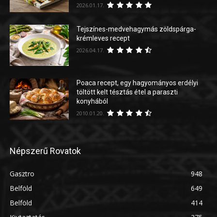
2026.01.17.
Tejszínes-medvehagymás zöldspárga-
krémleves recept
2026.04.17.
Poaca recept, egy hagyományos erdélyi
töltött kelt tésztás étel a paraszti
konyhából
2010.01.20.
Népszerű Rovatok
Gasztro
948
Belföld
649
Belföld
414