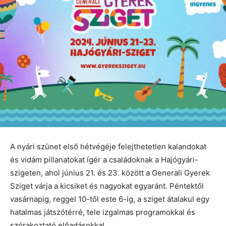
A nyári szünet első hétvégéje felejthetetlen kalandokat
és vidám pillanatokat ígér a családoknak a Hajógyári-
szigeten, ahol június 21. és 23. között a Generali Gyerek
Sziget várja a kicsiket és nagyokat egyaránt. Péntektől
vasárnapig, reggel 10-től este 6-ig, a sziget átalakul egy
hatalmas játszótérré, tele izgalmas programokkal és
szórakoztató előadásokkal.