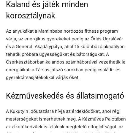
Kaland és játék minden
korosztálynak
Az anyukákat a Maminbaba hordozós fitness program
várja, az energikus gyerekeket pedig az Óriás Ugrálóvár
és a Generali Akadálypálya, ahol 15 különböző akadályon
tehetik próbára ügyességüket és bátorságukat. A
Cserkésztáborban kalandos számháborúval vezethetik le
energiáikat, a Társas játszó sarokban pedig családi- és
gyerektársasjátékokkal várják őket.
Kézműveskedés és állatsimogató
A Kukutyin időutazásra hívja az érdeklődőket, ahol régi
mesterségeket ismerhetnek meg. A Kézműves Palotában
az alkotókedvűek is találnak megfelelő elfoglaltságot, az