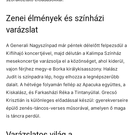
Zenei élmények és színházi
varázslat
A Generali Nagyszínpad már péntek délelőtt felpezsdül a
Kiflihajó koncertjével, majd délután a Kalimpa Színház
mesekoncertje varázsolja el a közönséget, ahol kiderül,
vajon férjhez megy-e Borka királykisasszony. Halász
Judit is színpadra lép, hogy elhozza a legnépszerűbb
dalait. A hétvége folyamán fellép az Apacuka együttes, a
Kiskalász, és Farkasházi Réka a Tintanyúllal. Grecsó
Krisztián is különleges előadással készül: gyerekverseire
épülő zenés-táncos-verses műsorával, amelyen ő maga
is táncra perdül.
Varázslatos világ a