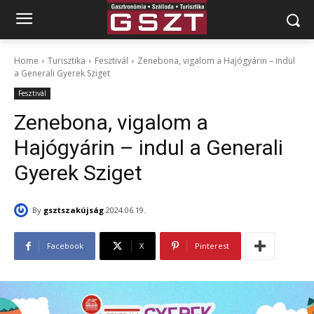
Home
Turisztika
Fesztivál
Zenebona, vigalom a Hajógyárin – indul
a Generali Gyerek Sziget
Fesztivál
Zenebona, vigalom a
Hajógyárin – indul a Generali
Gyerek Sziget
By
gsztszakújság
2024.06.19.
Facebook
X
Pinterest