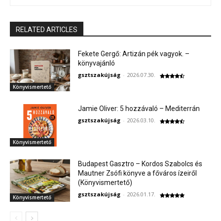
RELATED ARTICLES
Fekete Gergő: Artizán pék vagyok. –
könyvajánló
gsztszakújság
-
2026.07.30.
Könyvismertető
Jamie Oliver: 5 hozzávaló – Mediterrán
gsztszakújság
-
2026.03.10.
Könyvismertető
Budapest Gasztro – Kordos Szabolcs és
Mautner Zsófi könyve a főváros ízeiről
(Könyvismertető)
gsztszakújság
-
2026.01.17.
Könyvismertető