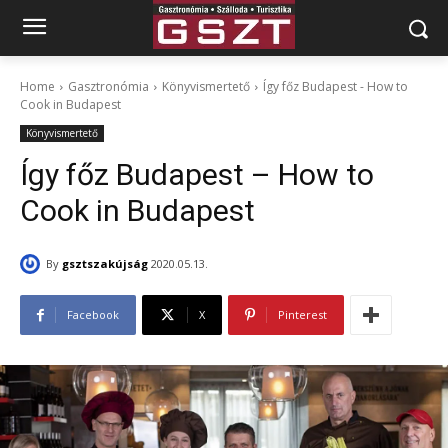
Home
Gasztronómia
Könyvismertető
Így főz Budapest - How to
Cook in Budapest
Könyvismertető
Így főz Budapest – How to
Cook in Budapest
By
gsztszakújság
2020.05.13.
Facebook
X
Pinterest