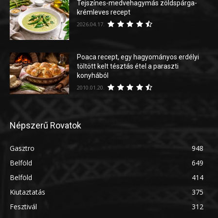
Tejszínes-medvehagymás zöldspárga-
krémleves recept
2026.04.17.
Poaca recept, egy hagyományos erdélyi
töltött kelt tésztás étel a paraszti
konyhából
2010.01.20.
Népszerű Rovatok
Gasztro
948
Belföld
649
Belföld
414
Kiutaztatás
375
Fesztivál
312