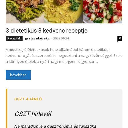
3 dietetikus 3 kedvenc receptje
gsztszakújság
-
2022.06.24.
Receptek
0
A most zajló Dietetikusok hete alkalmából három dietetikus
kedvenc fogását szeretnénk megosztani a nagyközönséggel. Ezek
a könnyed ételek a nyári nagy melegben is gyorsan...
bővebben
GSZT hírlevél
Ne maradjon le a gasztronómia és turisztika