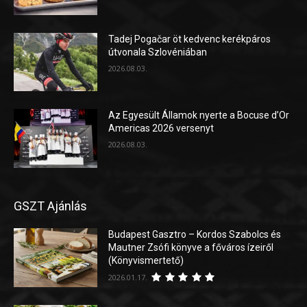
Tadej Pogačar öt kedvenc kerékpáros
útvonala Szlovéniában
2026.08.03.
Az Egyesült Államok nyerte a Bocuse d’Or
Americas 2026 versenyt
2026.08.03.
GSZT Ajánlás
Budapest Gasztro – Kordos Szabolcs és
Mautner Zsófi könyve a főváros ízeiről
(Könyvismertető)
2026.01.17.