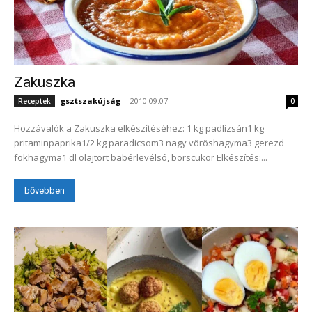
Zakuszka
gsztszakújság
-
2010.09.07.
Receptek
0
Hozzávalók a Zakuszka elkészítéséhez: 1 kg padlizsán1 kg
pritaminpaprika1/2 kg paradicsom3 nagy vöröshagyma3 gerezd
fokhagyma1 dl olajtört babérlevélsó, borscukor Elkészítés:...
bővebben