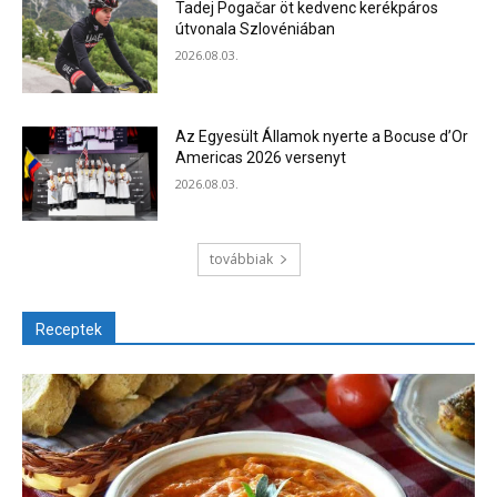
Tadej Pogačar öt kedvenc kerékpáros
útvonala Szlovéniában
2026.08.03.
Az Egyesült Államok nyerte a Bocuse d’Or
Americas 2026 versenyt
2026.08.03.
továbbiak
Receptek