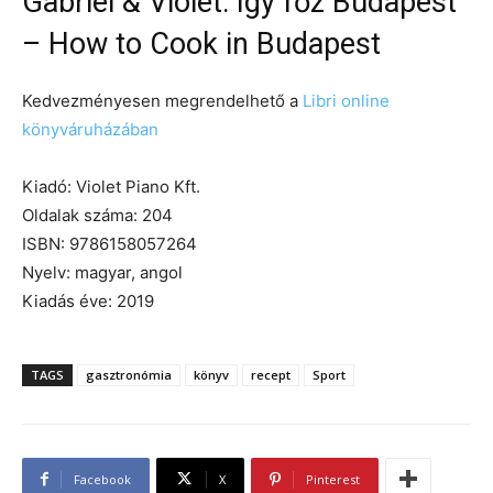
Gabriel & Violet: Így főz Budapest
– How to Cook in Budapest
Kedvezményesen megrendelhető a
Libri online
könyváruházában
Kiadó: Violet Piano Kft.
Oldalak száma: 204
ISBN: 9786158057264
Nyelv: magyar, angol
Kiadás éve: 2019
TAGS
gasztronómia
könyv
recept
Sport
Facebook
X
Pinterest