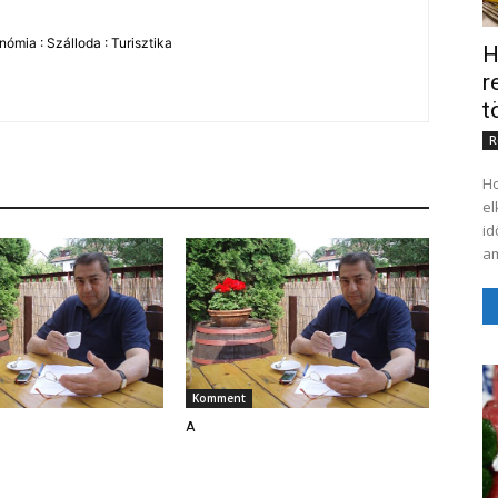
ómia : Szálloda : Turisztika
H
r
t
R
Ho
el
id
am
Komment
A