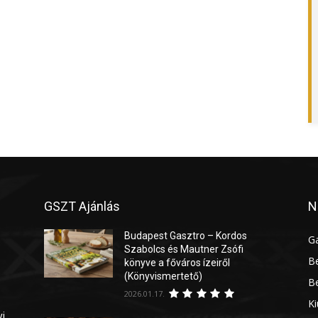
GSZT Ajánlás
N
Budapest Gasztro – Kordos
G
Szabolcs és Mautner Zsófi
Be
könyve a főváros ízeiről
(Könyvismertető)
Be
2026.01.17.
Ki
yi