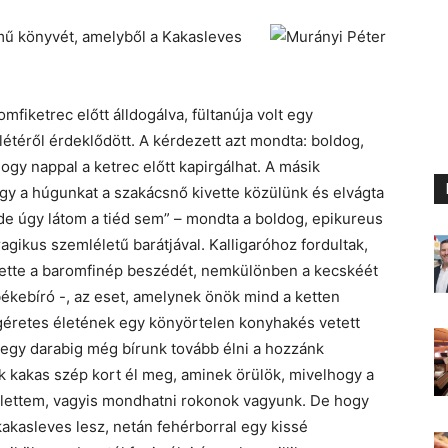
mű könyvét, amelyből a Kakasleves
fiketrec előtt álldogálva, fültanúja volt egy
étéről érdeklődött. A kérdezett azt mondta: boldog,
hogy nappal a ketrec előtt kapirgálhat. A másik
ogy a húgunkat a szakácsnő kivette közülünk és elvágta
de úgy látom a tiéd sem” – mondta a boldog, epikureus
gikus szemléletű barátjával. Kalligaróhoz fordultak,
rtette a baromfinép beszédét, nemkülönben a kecskéét
békebíró -, az eset, amelynek önök mind a ketten
géretes életének egy könyörtelen konyhakés vetett
y egy darabig még bírunk tovább élni a hozzánk
ik kakas szép kort él meg, aminek örülök, mivelhogy a
zülettem, vagyis mondhatni rokonok vagyunk. De hogy
akasleves lesz, netán fehérborral egy kissé