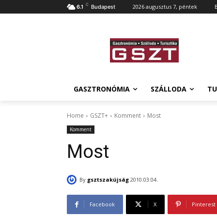
C
2026 augusztus 7, péntek
6.1
Budapest
GASZTRONÓMIA
SZÁLLODA
TU
Home
GSZT+
Komment
Most
Komment
Most
By
gsztszakújság
2010.03.04.
Facebook
X
Pinterest