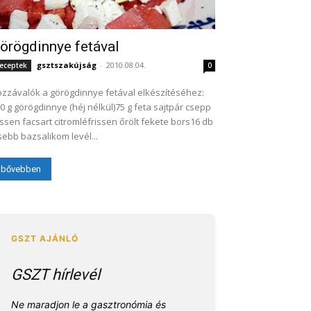
örögdinnye fetával
gsztszakújság
-
2010.08.04.
eceptek
0
zzávalók a görögdinnye fetával elkészítéséhez:
0 g görögdinnye (héj nélkül)75 g feta sajtpár csepp
issen facsart citromléfrissen őrölt fekete bors16 db
sebb bazsalikom levél...
bővebben
GSZT hírlevél
Ne maradjon le a gasztronómia és