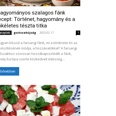
agyományos szalagos fánk
ecept: Történet, hagyomány és a
ökéletes tészta titka
gsztszakújság
-
2025.02.17.
eceptek
1
gyan készül a farsangi fánk, mi a története és az
készítésének módja, a hozzávalókkal? A farsangi
őszakhoz szorosan hozzákapcsolódik a fánk,
ely Európa-szerte közkedvelt édesség....
bővebben