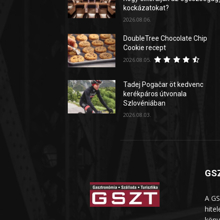
kockázatokat?
2026.08.06.
DoubleTree Chocolate Chip
Cookie recept
2026.08.05.
Tadej Pogačar öt kedvenc
kerékpáros útvonala
Szlovéniában
2026.08.03.
GSZ
A GS
hite
köny