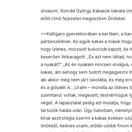
olvasom, Konrád György Kakasok bánata cí
előtt című fejezetet megosztom Önökkel.
<<Kalligaro gyerekkorában a kertben, a barom
párbeszédnek. Az egyik kakas a másik hogyl
hogy ízletes, morzsolt kukoricát kapott, és 
keserűen felkacagott: „És azt nem láttad, h
a nyakát?” „Az én nyakam nincsen elvágva, 
kakas, ám sehogy sem tudott megegyezni tra
aki akkor még nem járt iskolába, és még é
és a gólyáét is. „Uraim – mondta az ötéves 
szemtanúi voltak, megesett, testvérhúguk í
véget. A tapasztalat pedig azt mutatja, hog
tartozók halála után. Úgy hallottam, némely
kínai asztrológia szerint a kakas évében s
önökből, kedves uraim, előbb-utóbb finom k