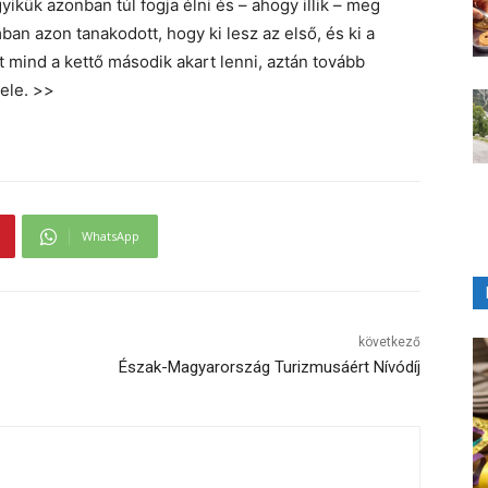
ikük azonban túl fogja élni és – ahogy illik – meg
ban azon tanakodott, hogy ki lesz az első, és ki a
mind a kettő második akart lenni, aztán tovább
tele. >>
WhatsApp
következő
Észak-Magyarország Turizmusáért Nívódíj