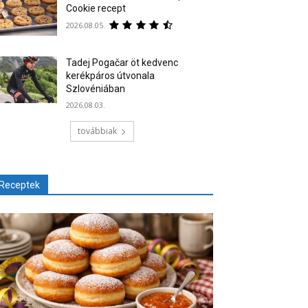
Cookie recept
2026.08.05.
Tadej Pogačar öt kedvenc
kerékpáros útvonala
Szlovéniában
2026.08.03.
továbbiak
Receptek