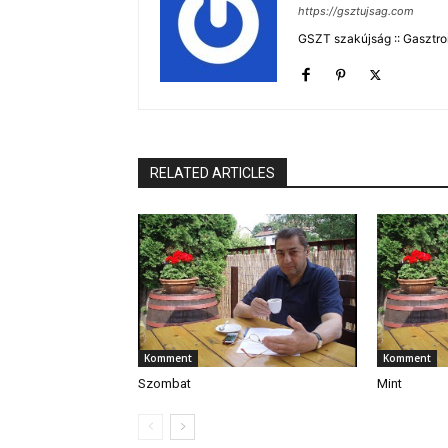
https://gsztujsag.com
GSZT szakújság :: Gasztron
RELATED ARTICLES
Komment
Komment
Szombat
Mint