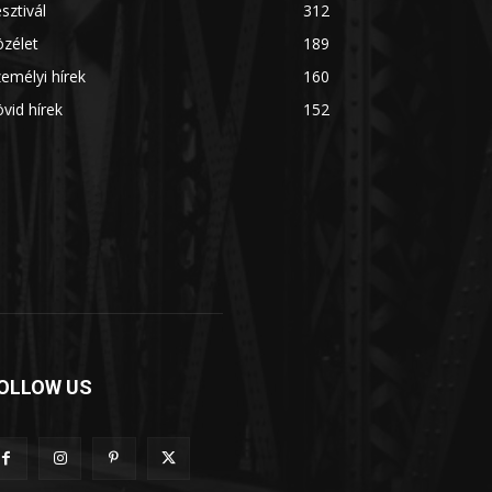
sztivál
312
zélet
189
emélyi hírek
160
vid hírek
152
OLLOW US