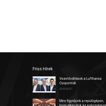
Friss Hírek
Vezetőváltások a Lufthansa
Csoportnál
2026.08.07.
Mire figyeljünk a repülőgépen,
hogy elkerüljük az egészségüg