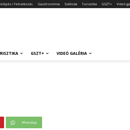
Belépés / Feliratkozás
Gasztronómia
Szálloda
Turisztika
GSZT+
Videó ga
RISZTIKA
GSZT+
VIDEÓ GALÉRIA
WhatsApp