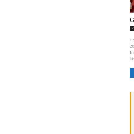
G
R
Ho
20
fr
ki