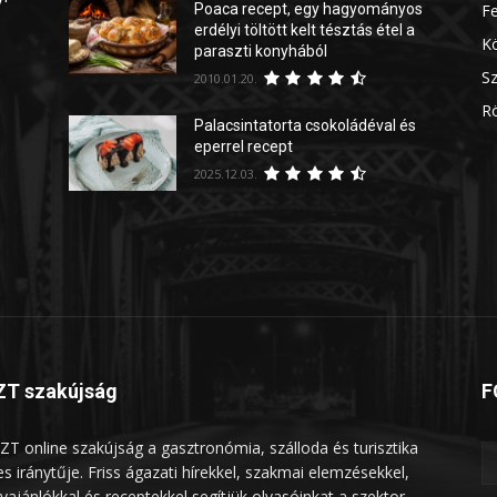
Poaca recept, egy hagyományos
Fe
erdélyi töltött kelt tésztás étel a
Kö
paraszti konyhából
Sz
2010.01.20.
Rö
Palacsintatorta csokoládéval és
eperrel recept
2025.12.03.
T szakújság
F
ZT online szakújság a gasztronómia, szálloda és turisztika
les iránytűje. Friss ágazati hírekkel, szakmai elemzésekkel,
vajánlókkal és receptekkel segítjük olvasóinkat a szektor