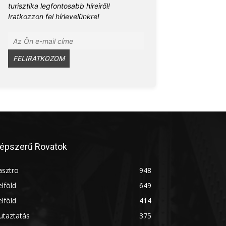
turisztika legfontosabb híreiről!
Iratkozzon fel hírlevelünkre!
épszerű Rovatok
asztro
948
lföld
649
lföld
414
utaztatás
375