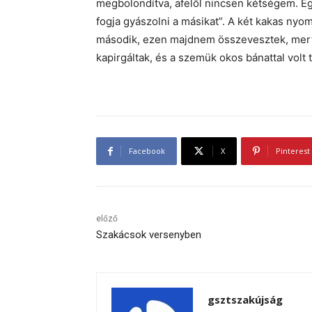
megbolondítva, afelől nincsen kétségem. Egy
fogja gyászolni a másikat”. A két kakas nyom
második, ezen majdnem összevesztek, mert 
kapirgáltak, és a szemük okos bánattal volt 
Facebook
X
Pinterest
előző
Szakácsok versenyben
gsztszakújság