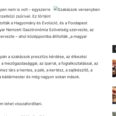
lyen nem is volt – egyszerre
etközi zsűrivel. Ez történt
tották a Hagyomány és Evolúció, és a Foodapest
Magyar Nemzeti Gasztronómia Szövetség szervezte, az
ervezte – ahol középpontba állították „a magyar
pán a szakácsok presztízs kérdése, az étkezési
a mezőgazdasággal, az iparral, a foglalkoztatással, az
z társ a hentes, a pék, a kertész, a sajtkészítő, a
z, a kádármester és még nagyon sokan mások.
em lehet visszafordítani.