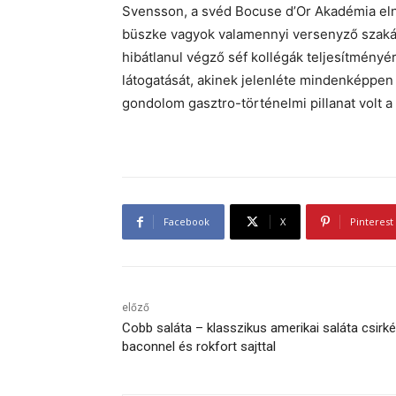
Svensson, a svéd Bocuse d’Or Akadémia eln
büszke vagyok valamennyi versenyző szakác
hibátlanul végző séf kollégák teljesítmény
látogatását, akinek jelenléte mindenképpen 
gondolom gasztro-történelmi pillanat volt a
Facebook
X
Pinterest
előző
Cobb saláta – klasszikus amerikai saláta csirké
baconnel és rokfort sajttal