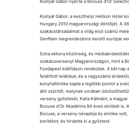
Kostyál Gábor nyerte a Bocuse d’Or Selecti
Kostyál Gábor, a keszthelyi Helikon Hotel 
Hungary 2010 magyarországi döntőjét. A 36
szakácstársadalmat a világ első számú me
Genfben megrendezésre kerülő európai ve
Soha ekkora közönség, és médiaérdeklődé
szakácsversenyt Magyarországon, mint a Bo
Foodapest kiállításon rendeztek. A két nap a
felállított lelátókat, és a nagyszámú érdeklő
konyhafőnöke kapta a legtöbb pontot a svéd
álló zsűritől, melynek sorában üdvözölhett
verseny győztesét, Kalla Kálmánt, a magya
Bocuse d’Or Akadémia 84 éves elnökét is. 
Bocuse, a verseny névadója és elnöke volt, a
borítékot, és hirdette ki a győztest.