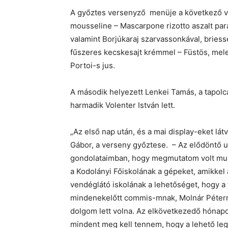
A győztes versenyző menüje a következő volt:
mousseline – Mascarpone rizotto aszalt par
valamint Borjúkaraj szarvassonkával, bries
fűszeres kecskesajt krémmel – Füstös, mele
Portoi-s jus.
A második helyezett Lenkei Tamás, a tapolc
harmadik Volenter István lett.
„Az első nap után, és a mai display-eket l
Gábor, a verseny győztese. – Az elődöntő u
gondolataimban, hogy megmutatom volt mun
a Kodolányi Főiskolának a gépeket, amikkel 
vendéglátó iskolának a lehetőséget, hogy a
mindenekelőtt commis-mnak, Molnár Pétern
dolgom lett volna. Az elkövetkezedő hónapo
mindent meg kell tennem, hogy a lehető le