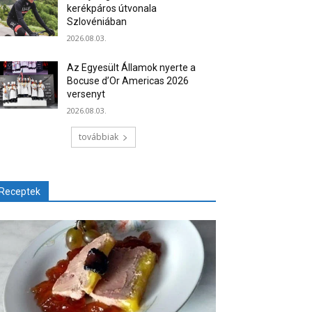
kerékpáros útvonala
Szlovéniában
2026.08.03.
Az Egyesült Államok nyerte a
Bocuse d’Or Americas 2026
versenyt
2026.08.03.
továbbiak
Receptek