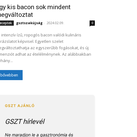
gy kis bacon sok mindent
egváltoztat
gsztszakújság
-
2024.02.09.
eceptek
0
 intenzív ízű, ropogós bacon valódi kulináris
rázslatot képvisel. Egyetlen szelet
gváltoztathatja az egyszerűbb fogásokat, és új
menziót adhat az ételélménynek. Az alábbiakban
hány...
bővebben
GSZT hírlevél
Ne maradjon le a gasztronómia és