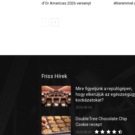
d’Or Americas 2026 versenyt
étteremmel
Friss Hírek
Mire figyeljünk a repülőgépen,
hogy elkerüljük az egészségüg
kockázatokat?
2026.08.06.
DoubleTree Chocolate Chip
Cookie recept
2026.08.05.