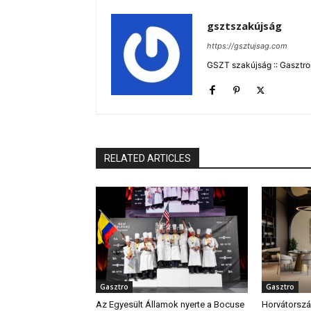
gsztszakújság
https://gsztujsag.com
GSZT szakújság :: Gasztron
RELATED ARTICLES
Gasztro
Gasztro
Az Egyesült Államok nyerte a Bocuse
Horvátország