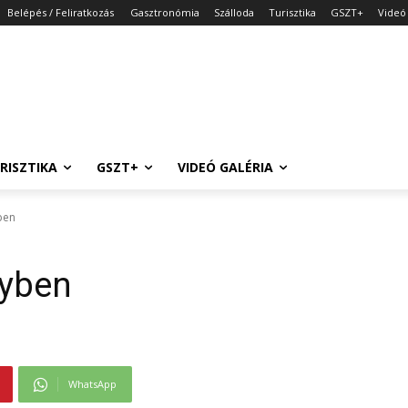
Belépés / Feliratkozás
Gasztronómia
Szálloda
Turisztika
GSZT+
Videó 
RISZTIKA
GSZT+
VIDEÓ GALÉRIA
ben
nyben
WhatsApp