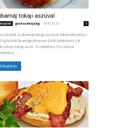
ibamáj tokaji aszúval
gsztszakújság
-
2010.12.23.
eceptek
0
zzávalók a Libamáj tokaji aszúval elkészítéséhez:
2 kg hízott libamájsófrissen őrölt fehérbors1/4
zényi tokaji aszú A zseléhez:1/3 csésze
sleves2...
bővebben