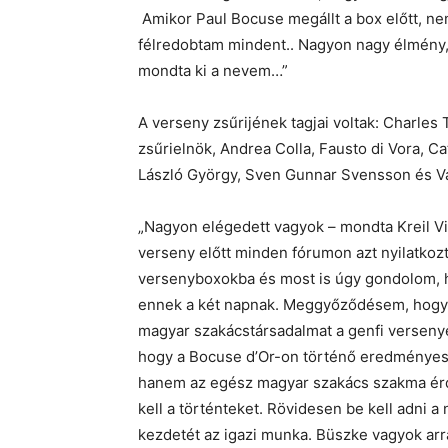
Amikor Paul Bocuse megállt a box előtt, ne
félredobtam mindent.. Nagyon nagy élmény
mondta ki a nevem…”
A verseny zsűrijének tagjai voltak: Charles
zsűrielnök, Andrea Colla, Fausto di Vora, 
László György, Sven Gunnar Svensson és Va
„Nagyon elégedett vagyok – mondta Kreil V
verseny előtt minden fórumon azt nyilatkozt
versenyboxokba és most is úgy gondolom, 
ennek a két napnak. Meggyőződésem, hogy K
magyar szakácstársadalmat a genfi verseny
hogy a Bocuse d’Or-on történő eredményes
hanem az egész magyar szakács szakma érd
kell a történteket. Rövidesen be kell adni 
kezdetét az igazi munka. Büszke vagyok arr