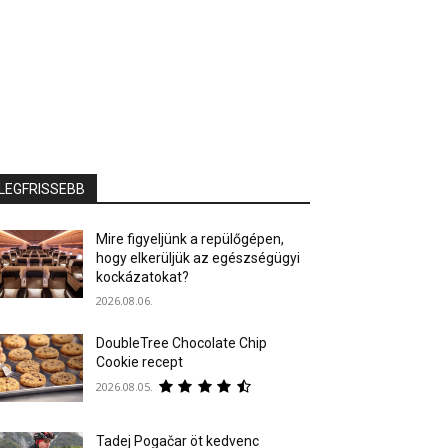
LEGFRISSEBB
Mire figyeljünk a repülőgépen,
hogy elkerüljük az egészségügyi
kockázatokat?
2026.08.06.
DoubleTree Chocolate Chip
Cookie recept
2026.08.05.
Tadej Pogačar öt kedvenc