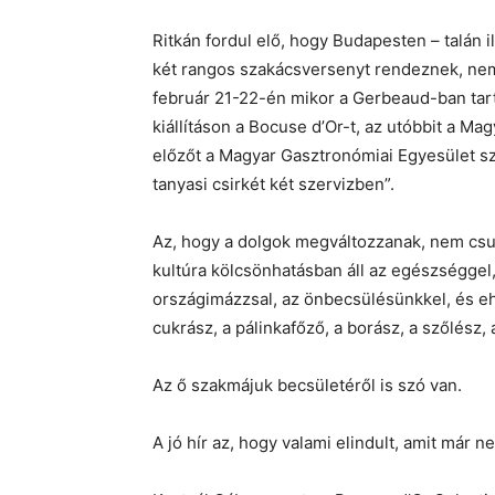
Ritkán fordul elő, hogy Budapesten – talán i
két rangos szakácsversenyt rendeznek, nemz
február 21-22-én mikor a Gerbeaud-ban tar
kiállításon a Bocuse d’Or-t, az utóbbit a 
előzőt a Magyar Gasztronómiai Egyesület sz
tanyasi csirkét két szervizben”.
Az, hogy a dolgok megváltozzanak, nem csu
kultúra kölcsönhatásban áll az egészséggel, 
országimázzsal, az önbecsülésünkkel, és ehhe
cukrász, a pálinkafőző, a borász, a szőlés
Az ő szakmájuk becsületéről is szó van.
A jó hír az, hogy valami elindult, amit már n