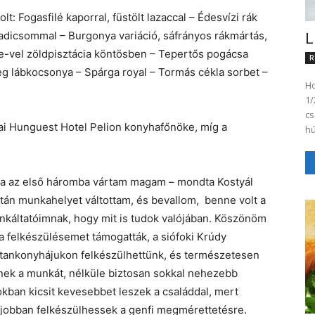
 Fogasfilé kaporral, füstölt lazaccal – Édesvízi rák
adicsommal – Burgonya variáció, sáfrányos rákmártás,
L
se-vel zöldpisztácia köntösben – Tepertős pogácsa
R
g lábkocsonya – Spárga royal – Tormás cékla sorbet –
Ho
1/
csés
ai Hunguest Hotel Pelion konyhafőnöke, míg a
hú
átva az első háromba vártam magam – mondta Kostyál
tán munkahelyet váltottam, és bevallom, benne volt a
káltatóimnak, hogy mit is tudok valójában. Köszönöm
a felkészülésemet támogatták, a siófoki Krúdy
 tankonyhájukon felkészülhettünk, és természetesen
ek a munkát, nélküle biztosan sokkal nehezebb
kban kicsit kevesebbet leszek a családdal, mert
gjobban felkészülhessek a genfi megmérettetésre.