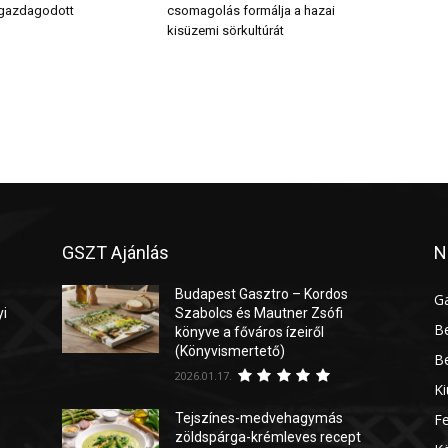
 gazdagodott
csomagolás formálja a hazai
kisüzemi sörkultúrát
GSZT Ajánlás
N
Budapest Gasztro – Kordos
G
yi
Szabolcs és Mautner Zsófi
Be
könyve a főváros ízeiről
(Könyvismertető)
Be
2026.01.17.
Ki
Tejszínes-medvehagymás
Fe
zöldspárga-krémleves recept