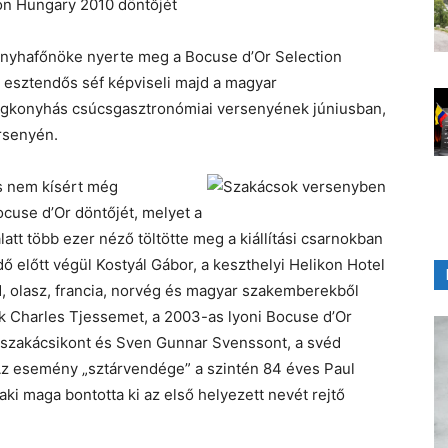
on Hungary 2010 döntőjét
konyhafőnöke nyerte meg a Bocuse d’Or Selection
 esztendős séf képviseli majd a magyar
legkonyhás csúcsgasztronómiai versenyének júniusban,
rsenyén.
s nem kísért még
cuse d’Or döntőjét, melyet a
latt több ezer néző töltötte meg a kiállítási csarnokban
dő előtt végül Kostyál Gábor, a keszthelyi Helikon Hotel
, olasz, francia, norvég és magyar szakemberekből
ük Charles Tjessemet, a 2003-as lyoni Bocuse d’Or
r szakácsikont és Sven Gunnar Svenssont, a svéd
Az esemény „sztárvendége” a szintén 84 éves Paul
ki maga bontotta ki az első helyezett nevét rejtő