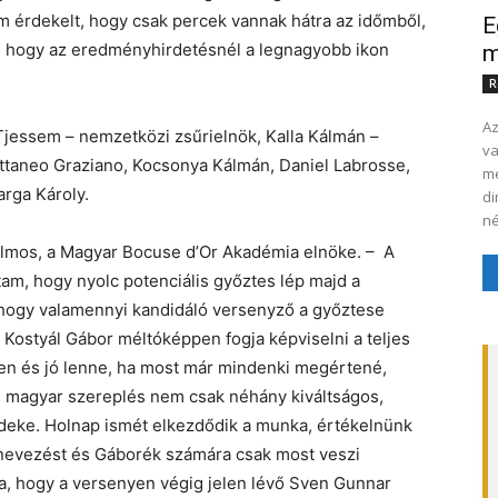
m érdekelt, hogy csak percek vannak hátra az időmből,
E
, hogy az eredményhirdetésnél a legnagyobb ikon
m
R
Az
 Tjessem – nemzetközi zsűrielnök, Kalla Kálmán –
va
Cattaneo Graziano, Kocsonya Kálmán, Daniel Labrosse,
me
rga Károly.
di
né
ilmos, a Magyar Bocuse d’Or Akadémia elnöke. – A
am, hogy nyolc potenciális győztes lép majd a
hogy valamennyi kandidáló versenyző a győztese
ostyál Gábor méltóképpen fogja képviselni a teljes
en és jó lenne, ha most már mindenki megértené,
 magyar szereplés nem csak néhány kiváltságos,
eke. Holnap ismét elkezdődik a munka, értékelnünk
a nevezést és Gáborék számára csak most veszi
a, hogy a versenyen végig jelen lévő Sven Gunnar