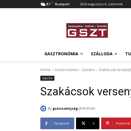
C
2026 augusztus 6, csütörtök
6.1
Budapest
GASZTRONÓMIA
SZÁLLODA
TU
Home
Gasztronómia
Gasztro
Szakácsok verseny
Gasztro
Szakácsok verse
By
gsztszakújság
2010.03.04.
Facebook
X
Pinterest