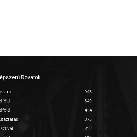
épszerű Rovatok
asztro
948
lföld
649
lföld
414
utaztatás
375
sztivál
312