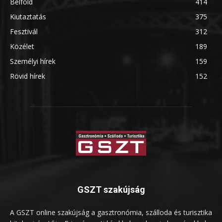
Belföld
414
Kiutaztatás
375
Fesztivál
312
Közélet
189
Személyi hírek
159
Rövid hírek
152
GSZT szakújság
A GSZT online szakújság a gasztronómia, szálloda és turisztika