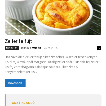
Zeller felfújt
gsztszakújság
-
2010.04.19.
Receptek
0
Hozzávalók a Zellerfelfújt elkészítéséhez: 4 szelet fehér kenyér
1,5 dl tej 4 evőkanál margarin 10 dkg zeller szár 1 kisebb fej zeller 1
kis fej vöröshagyma 4 db tojás só bors Elkészítés A
kenyérszeleteket kis...
bővebben