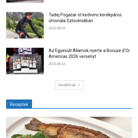
Tadej Pogačar öt kedvenc kerékpáros
útvonala Szlovéniában
2026.08.03.
Az Egyesült Államok nyerte a Bocuse d’Or
Americas 2026 versenyt
2026.08.03.
továbbiak
Receptek