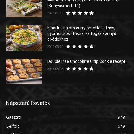
Mautner Zsófi könyve a főváros ízeiről
(Könyvismertető)
2026.01.17.
Kínai kel saláta curry öntettel – friss,
gyümölcsös–fűszeres fogás könnyű
ebédekhez
2010.03.21.
DoubleTree Chocolate Chip Cookie recept
2026.08.05.
Népszerű Rovatok
Gasztro
948
Belföld
649