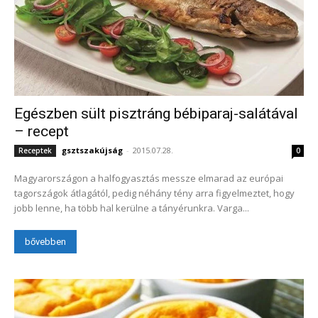
Egészben sült pisztráng bébiparaj-salátával
– recept
gsztszakújság
-
2015.07.28.
Receptek
0
Magyarországon a halfogyasztás messze elmarad az európai
tagországok átlagától, pedig néhány tény arra figyelmeztet, hogy
jobb lenne, ha több hal kerülne a tányérunkra. Varga...
bővebben