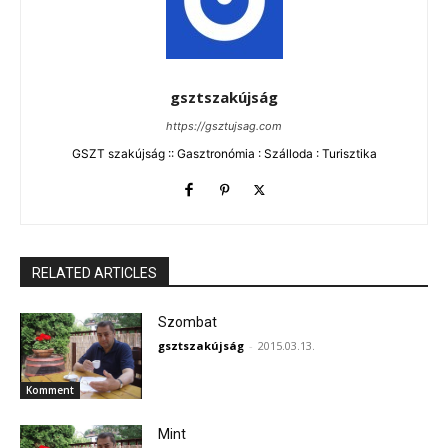
gsztszakújság
https://gsztujsag.com
GSZT szakújság :: Gasztronómia : Szálloda : Turisztika
RELATED ARTICLES
Szombat
gsztszakújság
-
2015.03.13.
Komment
Mint