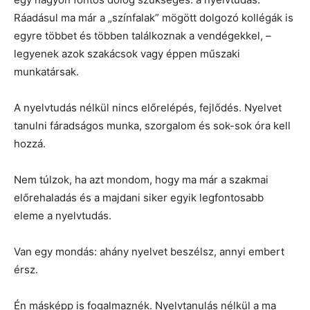
Ráadásul ma már a „színfalak” mögött dolgozó kollégák is
egyre többet és többen találkoznak a vendégekkel, –
legyenek azok szakácsok vagy éppen műszaki
munkatársak.
A nyelvtudás nélkül nincs előrelépés, fejlődés. Nyelvet
tanulni fáradságos munka, szorgalom és sok-sok óra kell
hozzá.
Nem túlzok, ha azt mondom, hogy ma már a szakmai
előrehaladás és a majdani siker egyik legfontosabb
eleme a nyelvtudás.
Van egy mondás: ahány nyelvet beszélsz, annyi embert
érsz.
Én másképp is fogalmaznék. Nyelvtanulás nélkül a ma