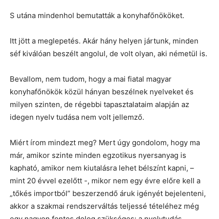
S utána mindenhol bemutatták a konyhafőnököket.
Itt jött a meglepetés. Akár hány helyen jártunk, minden
séf kiválóan beszélt angolul, de volt olyan, aki németül is.
Bevallom, nem tudom, hogy a mai fiatal magyar
konyhafőnökök közül hányan beszélnek nyelveket és
milyen szinten, de régebbi tapasztalataim alapján az
idegen nyelv tudása nem volt jellemző.
Miért írom mindezt meg? Mert úgy gondolom, hogy ma
már, amikor szinte minden egzotikus nyersanyag is
kapható, amikor nem kiutalásra lehet bélszínt kapni, –
mint 20 évvel ezelőtt -, mikor nem egy évre előre kell a
„tőkés importból” beszerzendő áruk igényét bejelenteni,
akkor a szakmai rendszerváltás teljessé tételéhez még
egy nagyon fontos dolog szükséges: a nyelvtudás.