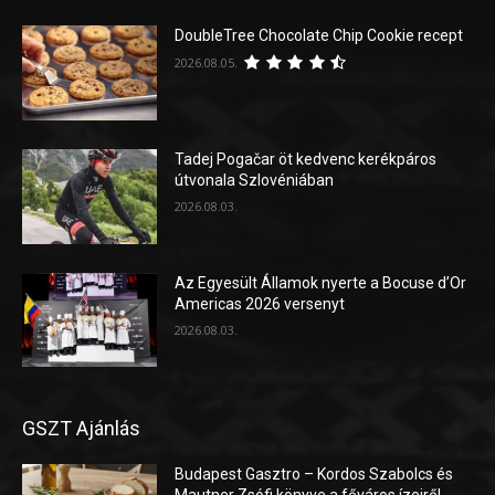
DoubleTree Chocolate Chip Cookie recept
2026.08.05.
Tadej Pogačar öt kedvenc kerékpáros
útvonala Szlovéniában
2026.08.03.
Az Egyesült Államok nyerte a Bocuse d’Or
Americas 2026 versenyt
2026.08.03.
GSZT Ajánlás
Budapest Gasztro – Kordos Szabolcs és