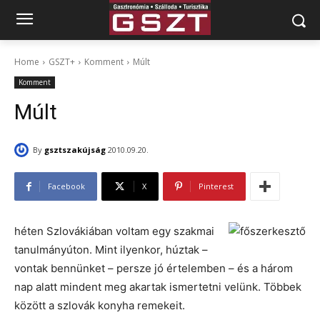
Home
GSZT+
Komment
Múlt
Komment
Múlt
By
gsztszakújság
2010.09.20.
Facebook
X
Pinterest
héten Szlovákiában voltam egy szakmai
tanulmányúton. Mint ilyenkor, húztak –
vontak bennünket – persze jó értelemben – és a három
nap alatt mindent meg akartak ismertetni velünk. Többek
között a szlovák konyha remekeit.