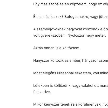
Egy más szoba és én képzelem, hogy ez végr
Én is más leszek? Befogadnak-e, vagy jött
A szembejövőknek nagyokat köszönök előre 
volt gyerekszobám. Nyolcszor négy méter.
Aztán onnan is elköltöztem.
Hányszor költözik az ember, hányszor cso
Most elegáns Nissannal érkeztem, volt mik
Lélekben is költözünk, vagy valahol ott mar
felszedve.
Mikor kényszerítenek rá a körülmények, hog