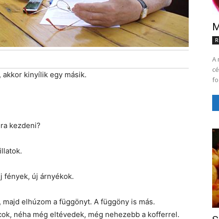
M
R
A 
cé
akkor kinyílik egy másik.
jra kezdeni?
llatok.
j fények, új árnyékok.
 majd elhúzom a függönyt. A függöny is más.
cok, néha még eltévedek, még nehezebb a kofferrel.