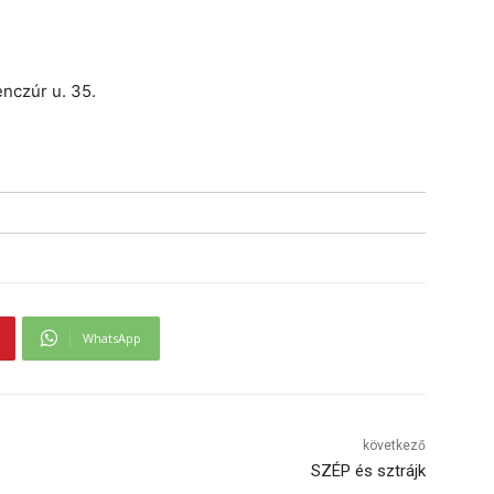
nczúr u. 35.
WhatsApp
következő
SZÉP és sztrájk