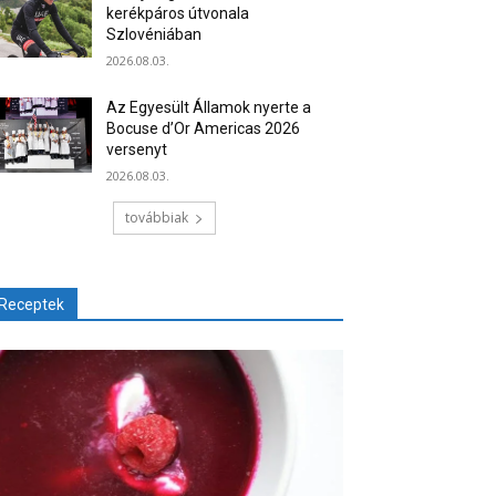
kerékpáros útvonala
Szlovéniában
2026.08.03.
Az Egyesült Államok nyerte a
Bocuse d’Or Americas 2026
versenyt
2026.08.03.
továbbiak
Receptek