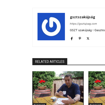
gsztszakújság
https://gsztujsag.com
GSZT szakújság :: Gasztron
RELATED ARTICLES
Komment
Komment