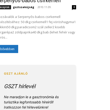
erpenyős-babos csirkemell
gsztszakújság
-
2010.11.09.
eceptek
0
zzávalók a Serpenyős-babos csirkemell
készítéséhez: 50 dkg csirkemell1 fej vöröshagyma1
kkini50 dkg paradicsom2 szál zeller2 kisebb
rgarépa2 zöldpaprika40 dkg bab (lehet fehér vagy
rös...
bővebben
GSZT hírlevél
Ne maradjon le a gasztronómia és
turisztika legfontosabb híreiről!
Iratkozzon fel hírlevelünkre!