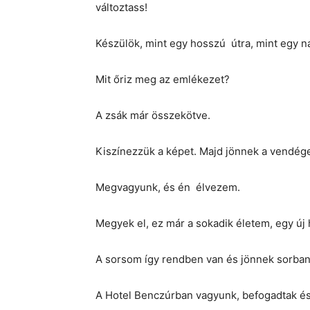
változtass!
Készülök, mint egy hosszú útra, mint egy na
Mit őriz meg az emlékezet?
A zsák már összekötve.
Kiszínezzük a képet. Majd jönnek a vendég
Megvagyunk, és én élvezem.
Megyek el, ez már a sokadik életem, egy új h
A sorsom így rendben van és jönnek sorban 
A Hotel Benczúrban vagyunk, befogadtak és s