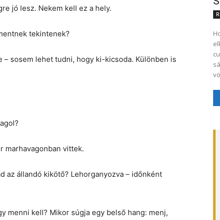
S
e jó lesz. Nekem kell ez a hely.
R
-mentnek tekintenek?
Ho
el
cu
– sosem lehet tudni, hogy ki-kicsoda. Különben is
sá
vö
magol?
or marhavagonban vittek.
ad az állandó kikötő? Lehorganyozva – időnként
y menni kell? Mikor súgja egy belső hang: menj,