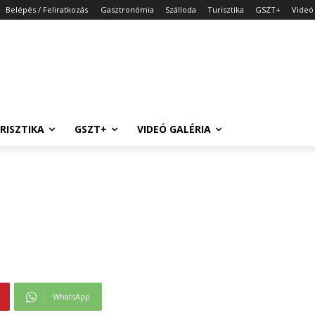
Belépés / Feliratkozás
Gasztronómia
Szálloda
Turisztika
GSZT+
Videó 
RISZTIKA
GSZT+
VIDEÓ GALÉRIA
WhatsApp