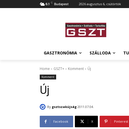
C
2026 augusztus 6, csütörtök
6.1
Budapest
GASZTRONÓMIA
SZÁLLODA
TU
Home
GSZT+
Komment
Új
Komment
Új
By
gsztszakújság
2011.07.04.
Facebook
X
Pinterest