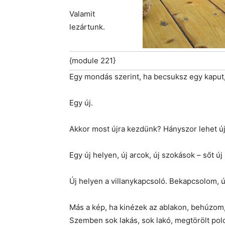
Valamit
lezártunk.
{module 221}
Egy mondás szerint, ha becsuksz egy kaput, 
Egy új.
Akkor most újra kezdünk? Hányszor lehet ú
Egy új helyen, új arcok, új szokások – sőt új i
Új helyen a villanykapcsoló. Bekapcsolom, ú
Más a kép, ha kinézek az ablakon, behúzom,
Szemben sok lakás, sok lakó, megtörölt pol