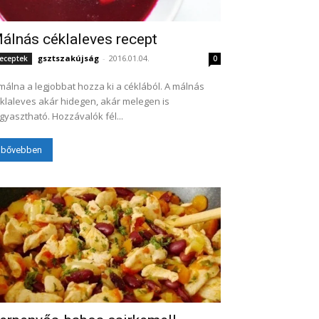
álnás céklaleves recept
gsztszakújság
-
2016.01.04.
eceptek
0
málna a legjobbat hozza ki a céklából. A málnás
klaleves akár hidegen, akár melegen is
fogyasztható. Hozzávalók fél...
bővebben