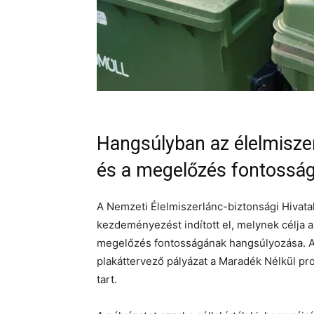
Hangsúlyban az élelmiszer
és a megelőzés fontossá
A Nemzeti Élelmiszerlánc-biztonsági Hivatal
kezdeményezést indított el, melynek célja a
megelőzés fontosságának hangsúlyozása. A 
plakáttervező pályázat a Maradék Nélkül prog
tart.