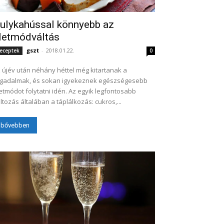
ulykahússal könnyebb az
letmódváltás
gszt
-
2018.01.22.
eceptek
0
 újév után néhány héttel még kitartanak a
gadalmak, és sokan igyekeznek egészségesebb
etmódot folytatni idén. Az egyik legfontosabb
ltozás általában a táplálkozás: cukros,...
bővebben