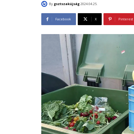
By
gsztszakújság
2024.04.25.
Facebook
X
Pinterest