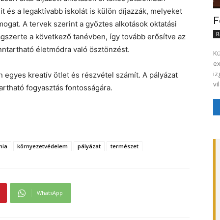
 és a legaktívabb iskolát is külön díjazzák, melyeket
F
ogat. A tervek szerint a győztes alkotások oktatási
R
szerte a következő tanévben, így tovább erősítve az
nntartható életmódra való ösztönzést.
Kü
execut
iz
 egyes kreatív ötlet és részvétel számít. A pályázat
vi
ntartható fogyasztás fontosságára.
mia
környezetvédelem
pályázat
természet
WhatsApp