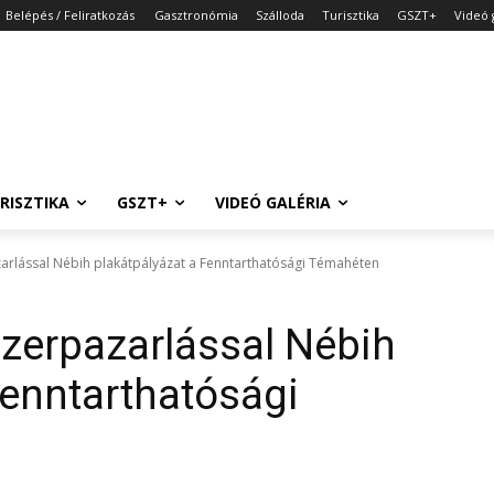
Belépés / Feliratkozás
Gasztronómia
Szálloda
Turisztika
GSZT+
Videó 
RISZTIKA
GSZT+
VIDEÓ GALÉRIA
arlással Nébih plakátpályázat a Fenntarthatósági Témahéten
zerpazarlással Nébih
Fenntarthatósági