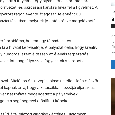
irányítsák a figyelmet egy olyan globális problémára,
örnyezeti és gazdasági károkra hívja fel a figyelmet. A
P
Magyarországon évente átlagosan fejenként 60
é
 háztartásokban, melynek jelentős része megelőzhető
R
Az
erű probléma, hanem egy társadalmi és
fo
él
ki a hivatal képviselője. A pályázat célja, hogy kreatív
vá
gy humoros, szemléltessen az élelmiszerpazarlás
valamint hangsúlyozza a fogyasztók szerepét a
szól. Általános és középiskolások mellett idén először
et kapnak arra, hogy alkotásaikkal hozzájáruljanak az
ftver használata megengedett a pályaművek
gencia segítségével előállított képeket.
zsűri által díjazott alkotások értékes jutalomban