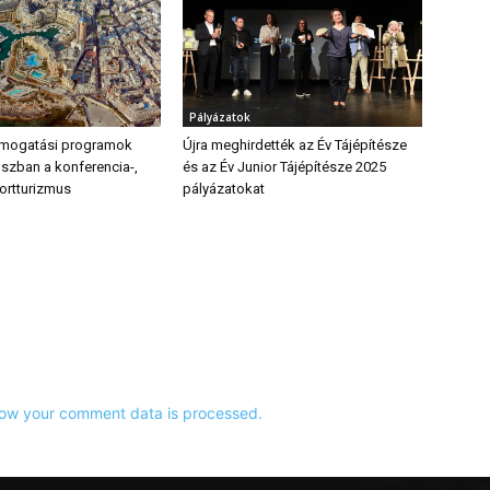
Pályázatok
ámogatási programok
Újra meghirdették az Év Tájépítésze
uszban a konferencia-,
és az Év Junior Tájépítésze 2025
ortturizmus
pályázatokat
ow your comment data is processed.