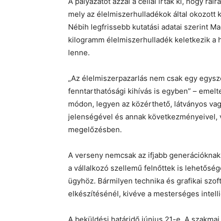
A pályázatot azzal a céllal írták ki, hogy rá
mely az élelmiszerhulladékok által okozott k
Nébih legfrissebb kutatási adatai szerint 
kilogramm élelmiszerhulladék keletkezik a
lenne.
„Az élelmiszerpazarlás nem csak egy egysz
fenntarthatósági kihívás is egyben” – emelte 
módon, legyen az közérthető, látványos va
jelenségével és annak következményeivel, 
megelőzésben.
A verseny nemcsak az ifjabb generációknak 
a vállalkozó szellemű felnőttek is lehetőség
ügyhöz. Bármilyen technika és grafikai szo
elkészítésénél, kivéve a mesterséges intelli
A beküldési határidő június 21-e. A szakmai 