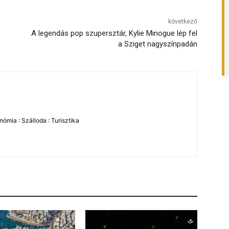
következő
A legendás pop szupersztár, Kylie Minogue lép fel
a Sziget nagyszínpadán
ómia : Szálloda : Turisztika