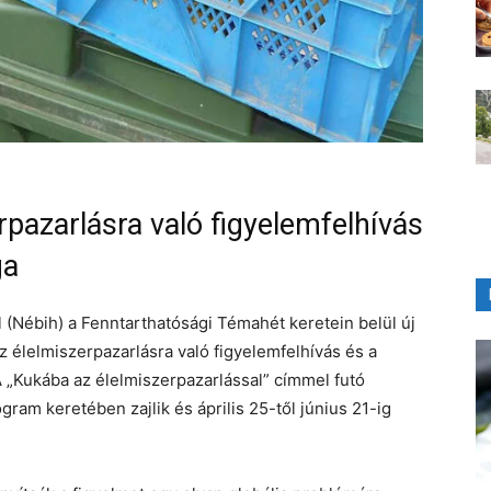
pazarlásra való figyelemfelhívás
ga
 (Nébih) a Fenntarthatósági Témahét keretein belül új
z élelmiszerpazarlásra való figyelemfelhívás és a
„Kukába az élelmiszerpazarlással” címmel futó
ram keretében zajlik és április 25-től június 21-ig