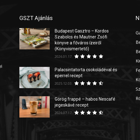
GSZT Ajánlás
N
Budapest Gasztro – Kordos
G
Szabolcs és Mautner Zsófi
Be
könyve a főváros ízeiről
(Könyvismertető)
Be
2026.01.17.
Ki
yi
Palacsintatorta csokoládéval és
Fe
eperrel recept
Kö
2025.12.03.
Sz
Rö
Görög frappé – habos Nescafé
jegeskávé recept
2026.07.17.