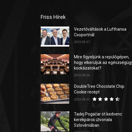
Friss Hírek
Vezetőváltások a Lufthansa
Csoportnál
2026.08.07.
Mire figyeljünk a repülőgépen,
hogy elkerüljük az egészségüg
kockázatokat?
2026.08.06.
DoubleTree Chocolate Chip
Cookie recept
2026.08.05.
Tadej Pogačar öt kedvenc
kerékpáros útvonala
Szlovéniában