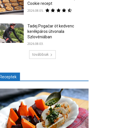
Cookie recept
2026.08.05.
Tadej Pogačar öt kedvenc
kerékpáros útvonala
Szlovéniában
2026.08.03.
továbbiak
Receptek