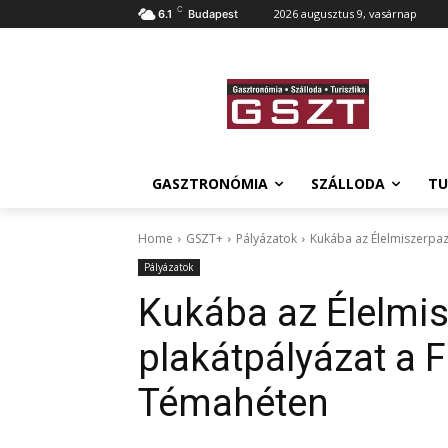
C
2026 augusztus 9, vasárnap
6.1
Budapest
GASZTRONÓMIA
SZÁLLODA
TU
Home
GSZT+
Pályázatok
Kukába az Élelmiszerpaz
Pályázatok
Kukába az Élelmis
plakátpályázat a 
Témahéten