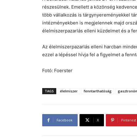
részesülnek. Emellett a közönség kedvenceit
több vállalkozás is tárgynyereményekkel tám
intézményekben is megjelennek majd ország
élelmiszerpazarlás elleni küzdelmet és a fe
Az élelmiszerpazarlás elleni harcban minden
ezzel a lépéssel hívja fel a figyelmet a fen
Fotó: Foerster
TAGS
élelmiszer
fenntarthatóság
gasztronó
Facebook
X
Pinterest