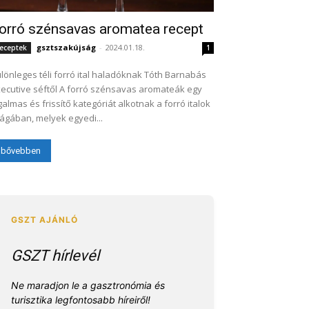
orró szénsavas aromatea recept
gsztszakújság
-
2024.01.18.
eceptek
1
lönleges téli forró ital haladóknak Tóth Barnabás
ive séftől A forró szénsavas aromateák egy
galmas és frissítő kategóriát alkotnak a forró italok
lágában, melyek egyedi...
bővebben
GSZT hírlevél
Ne maradjon le a gasztronómia és
turisztika legfontosabb híreiről!