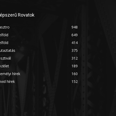
épszerű Rovatok
asztro
948
lföld
649
lföld
414
utaztatás
375
sztivál
312
zélet
189
emélyi hírek
160
vid hírek
152