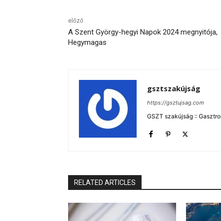
előző
A Szent György-hegyi Napok 2024 megnyitója,
Hegymagas
gsztszakújság
https://gsztujsag.com
GSZT szakújság :: Gasztron
RELATED ARTICLES