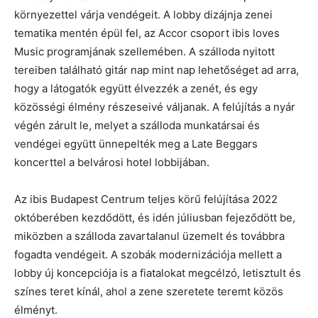
környezettel várja vendégeit. A lobby dizájnja zenei
tematika mentén épül fel, az Accor csoport ibis loves
Music programjának szellemében. A szálloda nyitott
tereiben található gitár nap mint nap lehetőséget ad arra,
hogy a látogatók együtt élvezzék a zenét, és egy
közösségi élmény részeseivé váljanak. A felújítás a nyár
végén zárult le, melyet a szálloda munkatársai és
vendégei együtt ünnepelték meg a Late Beggars
koncerttel a belvárosi hotel lobbijában.
Az ibis Budapest Centrum teljes körű felújítása 2022
októberében kezdődött, és idén júliusban fejeződött be,
miközben a szálloda zavartalanul üzemelt és továbbra
fogadta vendégeit. A szobák modernizációja mellett a
lobby új koncepciója is a fiatalokat megcélzó, letisztult és
színes teret kínál, ahol a zene szeretete teremt közös
élményt.