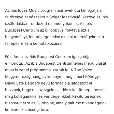
Az ibis loves Music program már évek óta támogatja a
feltörekvő zenészeket a Sziget fesztiváltól kezdve az ibis
szállodákban rendezett eseményeken át. Az ibis
Budapest Centrum az új lobbyval folytatja ezt a
hagyományt, lehetőséget adva a fiatal tehetségeknek a
fellépésre és a bemutatkozásra.
Füzi Anna, az ibis Budapest Centrum igazgatója
elmondta: „Az ibis Budapest Centrum teljes megújulását
most is zenei programmal zártuk le. A The Voice –
Magyarország hangja versenyen megismert Kőhegyi
Dávid Late Beggars nevű formációja látogatott el
hozzánk, hogy ezt az izgalmas időszakot ünnepelhessük
meg kollégáinkkal és vendégeinkkel. Kiváló terepnek
bizonyult erre az új lobbink, amely már most vendégeink
kedvenc közösségi tere.”