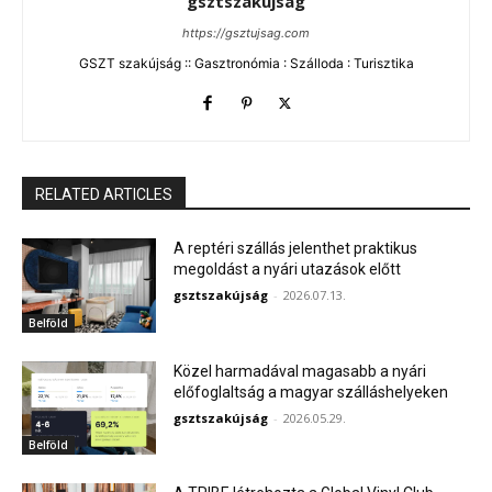
gsztszakújság
https://gsztujsag.com
GSZT szakújság :: Gasztronómia : Szálloda : Turisztika
RELATED ARTICLES
A reptéri szállás jelenthet praktikus
megoldást a nyári utazások előtt
gsztszakújság
-
2026.07.13.
Belföld
Közel harmadával magasabb a nyári
előfoglaltság a magyar szálláshelyeken
gsztszakújság
-
2026.05.29.
Belföld