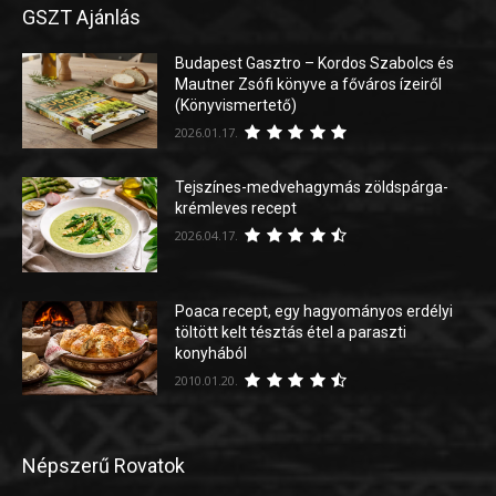
GSZT Ajánlás
Budapest Gasztro – Kordos Szabolcs és
Mautner Zsófi könyve a főváros ízeiről
(Könyvismertető)
2026.01.17.
Tejszínes-medvehagymás zöldspárga-
krémleves recept
2026.04.17.
Poaca recept, egy hagyományos erdélyi
töltött kelt tésztás étel a paraszti
konyhából
2010.01.20.
Népszerű Rovatok