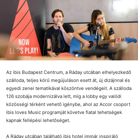
Az ibis Budapest Centrum, a Ráday utcában elhelyezkedő
szálloda, teljes körű megújuláson esett át, új dizájnnal és
egyedi zenei tematikával köszöntve vendégeit. A szálloda
126 szobája modernizálva lett, míg a lobby egy valódi
közösségi térként vehető igénybe, ahol az Accor csoport
ibis loves Music programját követve fiatal tehetségek
kapnak fellépési lehetőséget.
A Ráday utcában található ibis hotel immár inspiráló