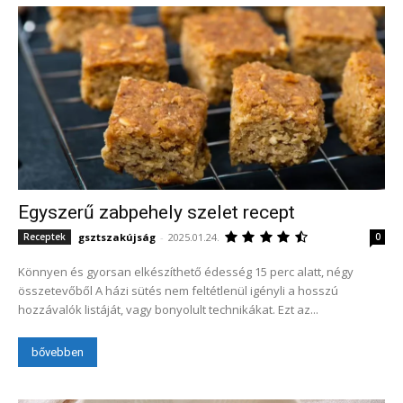
Egyszerű zabpehely szelet recept
gsztszakújság
-
2025.01.24.
Receptek
0
Könnyen és gyorsan elkészíthető édesség 15 perc alatt, négy
összetevőből A házi sütés nem feltétlenül igényli a hosszú
hozzávalók listáját, vagy bonyolult technikákat. Ezt az...
bővebben