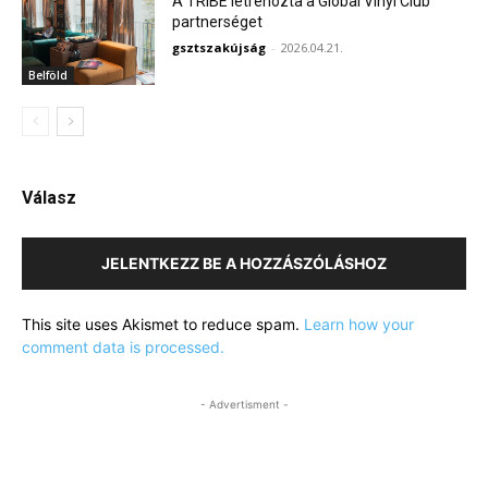
A TRIBE létrehozta a Global Vinyl Club
partnerséget
gsztszakújság
-
2026.04.21.
Belföld
Válasz
JELENTKEZZ BE A HOZZÁSZÓLÁSHOZ
This site uses Akismet to reduce spam.
Learn how your
comment data is processed.
- Advertisment -