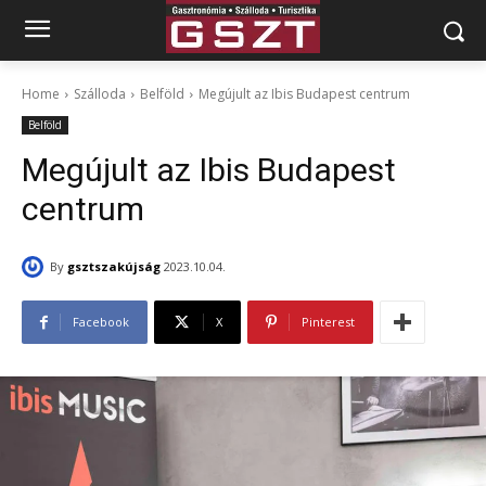
Home
Szálloda
Belföld
Megújult az Ibis Budapest centrum
Belföld
Megújult az Ibis Budapest
centrum
By
gsztszakújság
2023.10.04.
Facebook
X
Pinterest