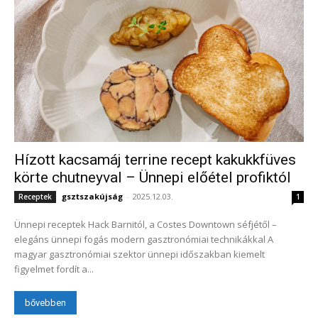
Hízott kacsamáj terrine recept kakukkfüves
körte chutneyval – Ünnepi előétel profiktól
gsztszakújság
-
2025.12.03.
Receptek
1
Ünnepi receptek Hack Barnitól, a Costes Downtown séfjétől –
elegáns ünnepi fogás modern gasztronómiai technikákkal A
magyar gasztronómiai szektor ünnepi időszakban kiemelt
figyelmet fordít a...
bővebben