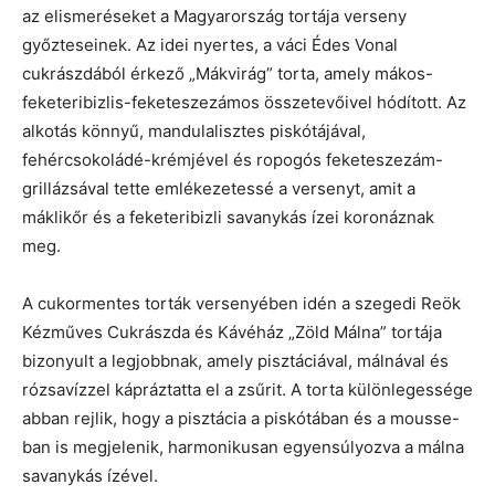
az elismeréseket a Magyarország tortája verseny
győzteseinek. Az idei nyertes, a váci Édes Vonal
cukrászdából érkező „Mákvirág” torta, amely mákos-
feketeribizlis-feketeszezámos összetevőivel hódított. Az
alkotás könnyű, mandulalisztes piskótájával,
fehércsokoládé-krémjével és ropogós feketeszezám-
grillázsával tette emlékezetessé a versenyt, amit a
máklikőr és a feketeribizli savanykás ízei koronáznak
meg.
A cukormentes torták versenyében idén a szegedi Reök
Kézműves Cukrászda és Kávéház „Zöld Málna” tortája
bizonyult a legjobbnak, amely pisztáciával, málnával és
rózsavízzel kápráztatta el a zsűrit. A torta különlegessége
abban rejlik, hogy a pisztácia a piskótában és a mousse-
ban is megjelenik, harmonikusan egyensúlyozva a málna
savanykás ízével.