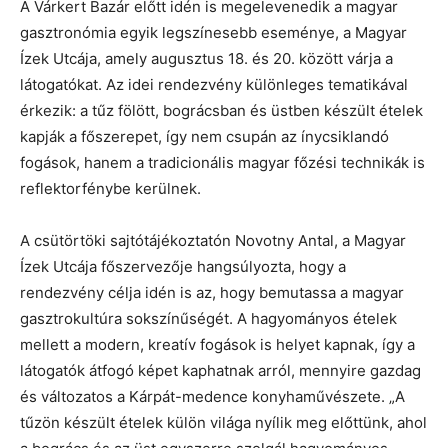
A Várkert Bazár előtt idén is megelevenedik a magyar
gasztronómia egyik legszínesebb eseménye, a Magyar
Ízek Utcája, amely augusztus 18. és 20. között várja a
látogatókat. Az idei rendezvény különleges tematikával
érkezik: a tűz fölött, bográcsban és üstben készült ételek
kapják a főszerepet, így nem csupán az ínycsiklandó
fogások, hanem a tradicionális magyar főzési technikák is
reflektorfénybe kerülnek.
A csütörtöki sajtótájékoztatón Novotny Antal, a Magyar
Ízek Utcája főszervezője hangsúlyozta, hogy a
rendezvény célja idén is az, hogy bemutassa a magyar
gasztrokultúra sokszínűségét. A hagyományos ételek
mellett a modern, kreatív fogások is helyet kapnak, így a
látogatók átfogó képet kaphatnak arról, mennyire gazdag
és változatos a Kárpát-medence konyhaművészete. „A
tűzön készült ételek külön világa nyílik meg előttünk, ahol