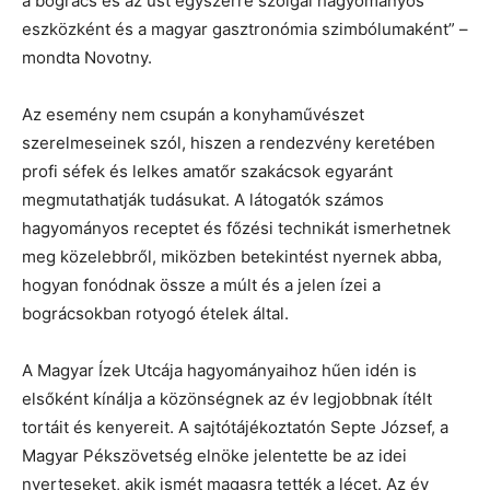
a bogrács és az üst egyszerre szolgál hagyományos
eszközként és a magyar gasztronómia szimbólumaként” –
mondta Novotny.
Az esemény nem csupán a konyhaművészet
szerelmeseinek szól, hiszen a rendezvény keretében
profi séfek és lelkes amatőr szakácsok egyaránt
megmutathatják tudásukat. A látogatók számos
hagyományos receptet és főzési technikát ismerhetnek
meg közelebbről, miközben betekintést nyernek abba,
hogyan fonódnak össze a múlt és a jelen ízei a
bográcsokban rotyogó ételek által.
A Magyar Ízek Utcája hagyományaihoz hűen idén is
elsőként kínálja a közönségnek az év legjobbnak ítélt
tortáit és kenyereit. A sajtótájékoztatón Septe József, a
Magyar Pékszövetség elnöke jelentette be az idei
nyerteseket, akik ismét magasra tették a lécet. Az év