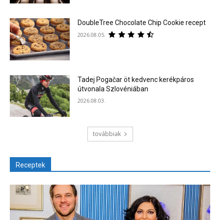
DoubleTree Chocolate Chip Cookie recept
2026.08.05.
Tadej Pogačar öt kedvenc kerékpáros
útvonala Szlovéniában
2026.08.03.
továbbiak
Receptek