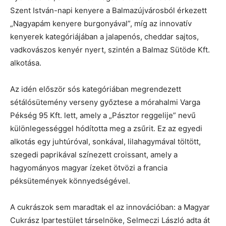
Szent István-napi kenyere a Balmazújvárosból érkezett
„Nagyapám kenyere burgonyával”, míg az innovatív
kenyerek kategóriájában a jalapenós, cheddar sajtos,
vadkovászos kenyér nyert, szintén a Balmaz Sütöde Kft.
alkotása.
Az idén először sós kategóriában megrendezett
sétálósütemény verseny győztese a mórahalmi Varga
Pékség 95 Kft. lett, amely a „Pásztor reggelije” nevű
különlegességgel hódította meg a zsűrit. Ez az egyedi
alkotás egy juhtúróval, sonkával, lilahagymával töltött,
szegedi paprikával színezett croissant, amely a
hagyományos magyar ízeket ötvözi a francia
péksütemények könnyedségével.
A cukrászok sem maradtak el az innovációban: a Magyar
Cukrász Ipartestület társelnöke, Selmeczi László adta át