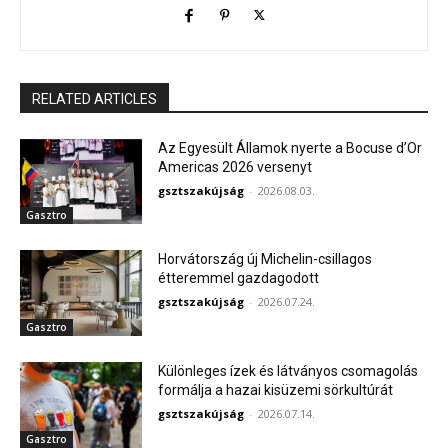
RELATED ARTICLES
Az Egyesült Államok nyerte a Bocuse d’Or
Americas 2026 versenyt
gsztszakújság
-
2026.08.03.
Gasztro
Horvátország új Michelin-csillagos
étteremmel gazdagodott
gsztszakújság
-
2026.07.24.
Gasztro
Különleges ízek és látványos csomagolás
formálja a hazai kisüzemi sörkultúrát
gsztszakújság
-
2026.07.14.
Gasztro