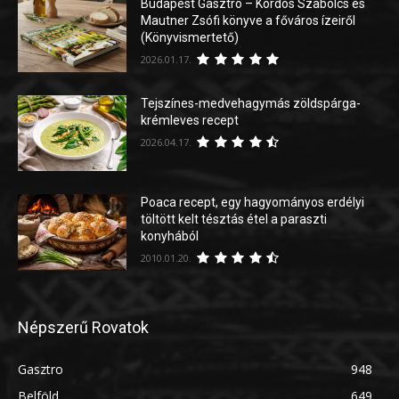
Budapest Gasztro – Kordos Szabolcs és
Mautner Zsófi könyve a főváros ízeiről
(Könyvismertető)
2026.01.17.
Tejszínes-medvehagymás zöldspárga-
krémleves recept
2026.04.17.
Poaca recept, egy hagyományos erdélyi
töltött kelt tésztás étel a paraszti
konyhából
2010.01.20.
Népszerű Rovatok
Gasztro
948
Belföld
649