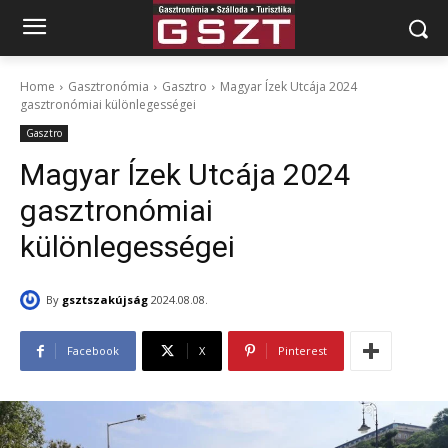
Home
Gasztronómia
Gasztro
Magyar Ízek Utcája 2024
gasztronómiai különlegességei
Gasztro
Magyar Ízek Utcája 2024
gasztronómiai
különlegességei
By
gsztszakújság
2024.08.08.
Facebook
X
Pinterest