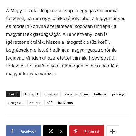
A Magyar Ízek Utcája nem csupán egy gasztronómiai
fesztivál, hanem egy találkozóhely, ahol a hagyományos
és modern konyha szerelmesei közösen ünneplik a
magyar ízek gazdagságát. A rendezvény idén is
ígéretesnek tűnik, hiszen a látogatók a tűz körül,
bográcsok mellett élhetik át a magyar gasztronómia
legjavát. Mindenkit szeretettel várnak, hogy együtt
fedezzék fel, mitől olyan különleges és maradandó a
magyar konyha varázsa.
TAGS
desszert
fesztivál
gasztronómia
kultúra
pékség
program
recept
séf
turizmus
Facebook
X
Pinterest