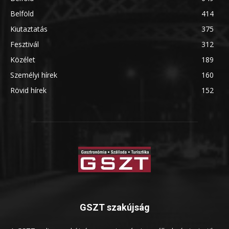
Belföld
414
Kiutaztatás
375
Fesztivál
312
Közélet
189
Személyi hírek
160
Rövid hírek
152
GSZT szakújság