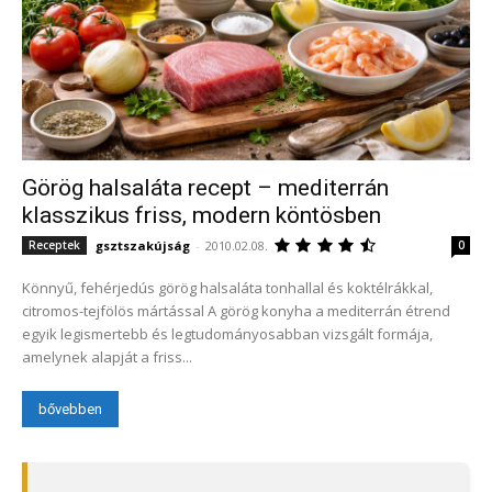
Görög halsaláta recept – mediterrán
klasszikus friss, modern köntösben
gsztszakújság
-
2010.02.08.
Receptek
0
Könnyű, fehérjedús görög halsaláta tonhallal és koktélrákkal,
citromos-tejfölös mártással A görög konyha a mediterrán étrend
egyik legismertebb és legtudományosabban vizsgált formája,
amelynek alapját a friss...
bővebben