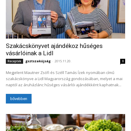
Szakácskönyvet ajándékoz hűséges
vásárlóinak a Lidl
gsztszakújság
-
2015.11.20.
Receptek
0
Megjelent Mautner Zsófi és Széll Tamás Ízek nyomában című
szakácskönyve a Lidl Magyarország gondozásában, melyet a mai
naptól az áruházlánc hűséges vásárlói ajándékként kaphatnak...
bővebben