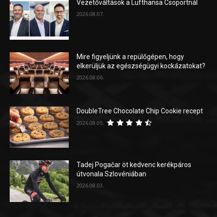
Vezetőváltások a Lufthansa Csoportnál
2026.08.07.
Mire figyeljünk a repülőgépen, hogy
elkerüljük az egészségügyi kockázatokat?
2026.08.06.
DoubleTree Chocolate Chip Cookie recept
2026.08.05.
Tadej Pogačar öt kedvenc kerékpáros
útvonala Szlovéniában
2026.08.03.