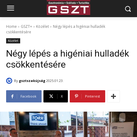
Home
GSZT+
Közélet
Négy lépés a higéniai hulladék
csökkentésére
Közélet
Négy lépés a higéniai hulladék
csökkentésére
By
gsztszakújság
2025.01.23.
Facebook
X
Pinterest