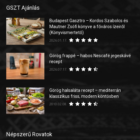
GSZT Ajánlás
Budapest Gasztro – Kordos Szabolcs és
Mautner Zsófi könyve a főváros ízeiről
(Könyvismertető)
2026.01.17.
Görög frappé – habos Nescafé jegeskávé
recept
2026.07.17.
Görög halsaláta recept – mediterrán
klasszikus friss, modern köntösben
2010.02.08.
Népszerű Rovatok