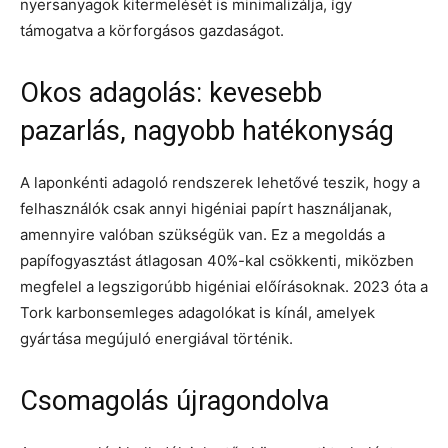
nyersanyagok kitermelését is minimalizálja, így
támogatva a körforgásos gazdaságot.
Okos adagolás: kevesebb
pazarlás, nagyobb hatékonyság
A laponkénti adagoló rendszerek lehetővé teszik, hogy a
felhasználók csak annyi higéniai papírt használjanak,
amennyire valóban szükségük van. Ez a megoldás a
papífogyasztást átlagosan 40%-kal csökkenti, miközben
megfelel a legszigorúbb higéniai előírásoknak. 2023 óta a
Tork karbonsemleges adagolókat is kínál, amelyek
gyártása megújuló energiával történik.
Csomagolás újragondolva