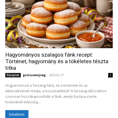
Hagyományos szalagos fánk recept:
Történet, hagyomány és a tökéletes tészta
titka
gsztszakújság
-
2025.02.17.
Receptek
1
Hogyan készül a farsangi fánk, mi a története és az
elkészítésének módja, a hozzávalókkal? A farsangi időszakhoz
szorosan hozzákapcsolódik a fánk, amely Európa-szerte
közkedvelt édesség....
bővebben