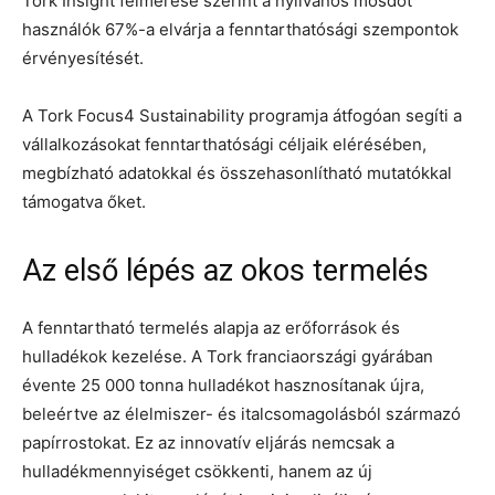
Tork Insight felmérése szerint a nyilvános mosdót
használók 67%-a elvárja a fenntarthatósági szempontok
érvényesítését.
A Tork Focus4 Sustainability programja átfogóan segíti a
vállalkozásokat fenntarthatósági céljaik elérésében,
megbízható adatokkal és összehasonlítható mutatókkal
támogatva őket.
Az első lépés az okos termelés
A fenntartható termelés alapja az erőforrások és
hulladékok kezelése. A Tork franciaországi gyárában
évente 25 000 tonna hulladékot hasznosítanak újra,
beleértve az élelmiszer- és italcsomagolásból származó
papírrostokat. Ez az innovatív eljárás nemcsak a
hulladékmennyiséget csökkenti, hanem az új