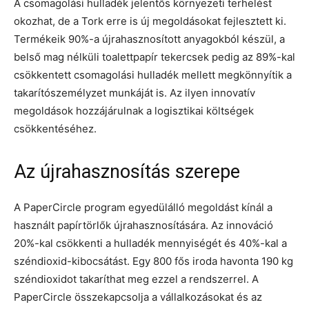
A csomagolási hulladék jelentős környezeti terhelést
okozhat, de a Tork erre is új megoldásokat fejlesztett ki.
Termékeik 90%-a újrahasznosított anyagokból készül, a
belső mag nélküli toalettpapír tekercsek pedig az 89%-kal
csökkentett csomagolási hulladék mellett megkönnyítik a
takarítószemélyzet munkáját is. Az ilyen innovatív
megoldások hozzájárulnak a logisztikai költségek
csökkentéséhez.
Az újrahasznosítás szerepe
A PaperCircle program egyedülálló megoldást kínál a
használt papírtörlők újrahasznosítására. Az innováció
20%-kal csökkenti a hulladék mennyiségét és 40%-kal a
széndioxid-kibocsátást. Egy 800 fős iroda havonta 190 kg
széndioxidot takaríthat meg ezzel a rendszerrel. A
PaperCircle összekapcsolja a vállalkozásokat és az