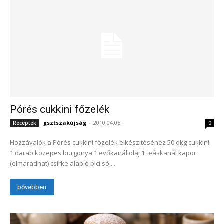
Pórés cukkini főzelék
gsztszakújság
-
2010.04.05.
Receptek
0
Hozzávalók a Pórés cukkini főzelék elkészítéséhez 50 dkg cukkini
1 darab közepes burgonya 1 evőkanál olaj 1 teáskanál kapor
(elmaradhat) csirke alaplé pici só,...
bővebben