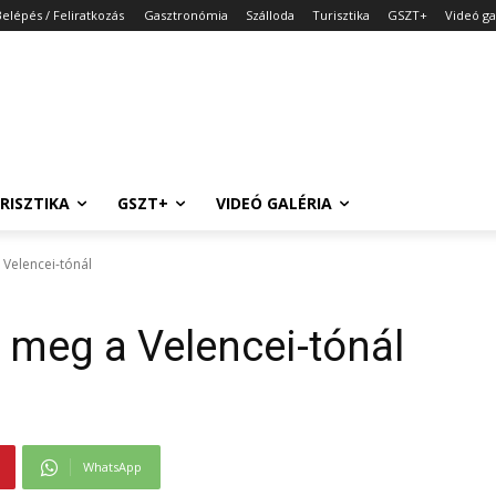
Belépés / Feliratkozás
Gasztronómia
Szálloda
Turisztika
GSZT+
Videó ga
RISZTIKA
GSZT+
VIDEÓ GALÉRIA
 Velencei-tónál
t meg a Velencei-tónál
WhatsApp