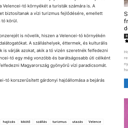
 Velencei-tó környékét a turisták számára is. A
 biztosítanak a vízi turizmus fejlődésére, emellett
S
f
tó körül.
d
vonzerejét is növelik, hiszen a Velencei-tó környékén
R
alátogatókat. A szálláshelyek, éttermek, és kulturális
is várják azokat, akik a tó vizén szeretnék felfedezni
Ho
lencei-tó egy még vonzóbb és barátságosabb úti célként
re
ny
 felfedezni Magyarország gyönyörű vízi paradicsomát.
hi
ei-tó korszerűsített gárdonyi hajóállomása a bejárás
hajózás
kikötő
szállás
turizmus
utazás
Velence