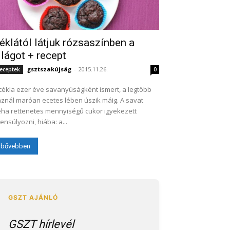
éklától látjuk rózsaszínben a
ilágot + recept
gsztszakújság
-
2015.11.26.
eceptek
0
cékla ezer éve savanyúságként ismert, a legtöbb
znál maróan ecetes lében úszik máig. A savat
ha rettenetes mennyiségű cukor igyekezett
lensúlyozni, hiába: a...
bővebben
GSZT hírlevél