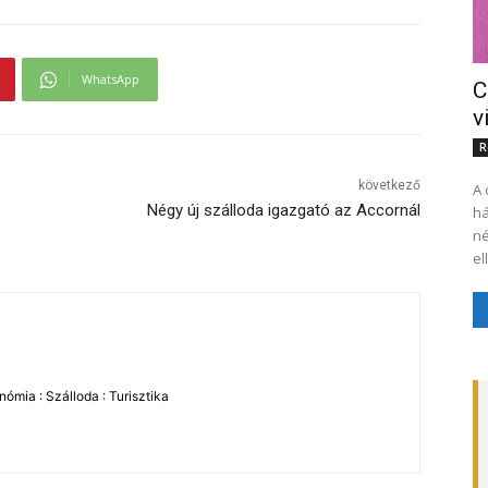
WhatsApp
C
v
R
következő
A 
Négy új szálloda igazgató az Accornál
há
né
el
ómia : Szálloda : Turisztika