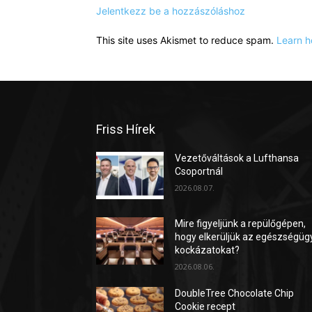
Jelentkezz be a hozzászóláshoz
This site uses Akismet to reduce spam.
Learn h
Friss Hírek
Vezetőváltások a Lufthansa
Csoportnál
2026.08.07.
Mire figyeljünk a repülőgépen,
hogy elkerüljük az egészségüg
kockázatokat?
2026.08.06.
DoubleTree Chocolate Chip
Cookie recept