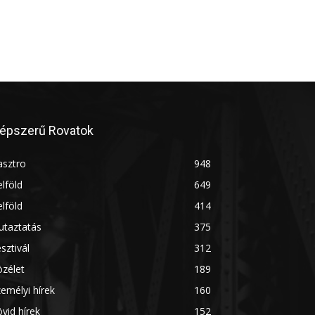
épszerű Rovatok
asztro
948
lföld
649
lföld
414
utaztatás
375
sztivál
312
zélet
189
emélyi hírek
160
vid hírek
152