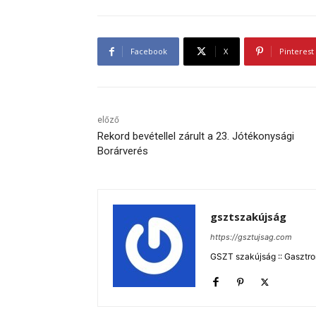
Facebook
X
Pinterest
előző
Rekord bevétellel zárult a 23. Jótékonysági
Borárverés
gsztszakújság
https://gsztujsag.com
GSZT szakújság :: Gasztron