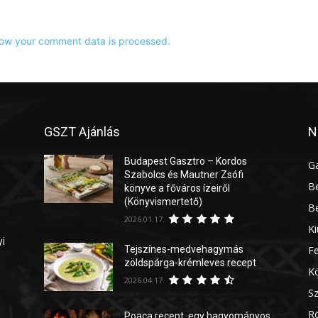
ow your comment data is processed.
GSZT Ajánlás
N
Budapest Gasztro – Kordos
G
Szabolcs és Mautner Zsófi
Be
könyve a főváros ízeiről
(Könyvismertető)
Be
2026.01.17.
Ki
yi
Tejszínes-medvehagymás
Fe
zöldspárga-krémleves recept
Kö
2026.04.17.
Sz
Rö
Poaca recept, egy hagyományos