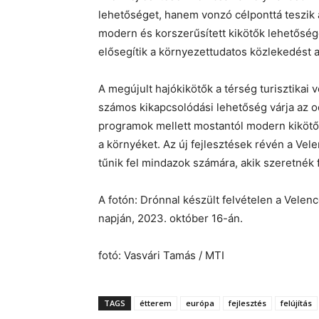
lehetőséget, hanem vonzó célponttá teszik a
modern és korszerűsített kikötők lehetőséget
elősegítik a környezettudatos közlekedést a 
A megújult hajókikötők a térség turisztikai 
számos kikapcsolódási lehetőség várja az od
programok mellett mostantól modern kikötők 
a környéket. Az új fejlesztések révén a Ve
tűnik fel mindazok számára, akik szeretnék
A fotón: Drónnal készült felvételen a Velenc
napján, 2023. október 16-án.
fotó: Vasvári Tamás / MTI
TAGS
étterem
európa
fejlesztés
felújítás