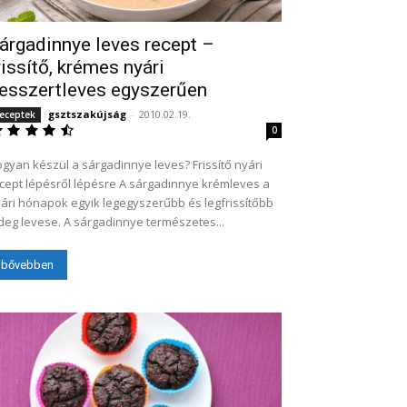
árgadinnye leves recept –
rissítő, krémes nyári
esszertleves egyszerűen
gsztszakújság
-
2010.02.19.
eceptek
0
gyan készül a sárgadinnye leves? Frissítő nyári
cept lépésről lépésre A sárgadinnye krémleves a
ári hónapok egyik legegyszerűbb és legfrissítőbb
deg levese. A sárgadinnye természetes...
bővebben