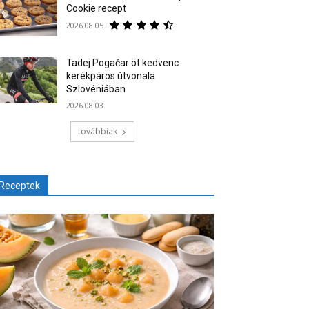
Cookie recept
2026.08.05.
Tadej Pogačar öt kedvenc
kerékpáros útvonala
Szlovéniában
2026.08.03.
továbbiak
Receptek