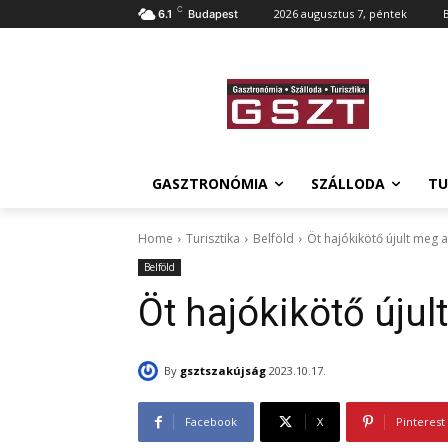
C
2026 augusztus 7, péntek
6.1
Budapest
GASZTRONÓMIA
SZÁLLODA
TU
Home
Turisztika
Belföld
Öt hajókikötő újult meg a
Belföld
Öt hajókikötő újul
By
gsztszakújság
2023.10.17.
Facebook
X
Pinterest