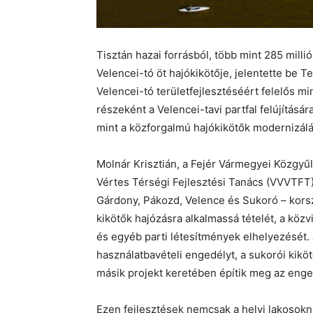
Tisztán hazai forrásból, több mint 285 milli
Velencei-tó öt hajókikötője, jelentette be 
Velencei-tó területfejlesztéséért felelős m
részeként a Velencei-tavi partfal felújításár
mint a közforgalmú hajókikötők modernizálása
Molnár Krisztián, a Fejér Vármegyei Közgyűl
Vértes Térségi Fejlesztési Tanács (VVVTFT)
Gárdony, Pákozd, Velence és Sukoró – korsz
kikötők hajózásra alkalmassá tételét, a közv
és egyéb parti létesítmények elhelyezését.
használatbavételi engedélyt, a sukorói kik
másik projekt keretében építik meg az eng
Ezen fejlesztések nemcsak a helyi lakosokn