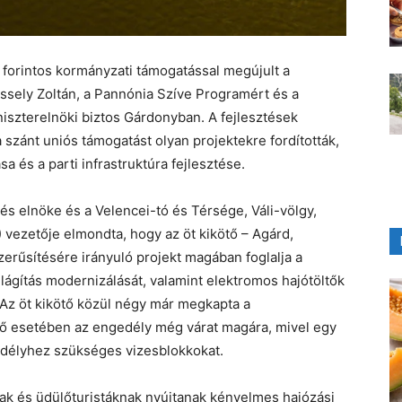
ó forintos kormányzati támogatással megújult a
Tessely Zoltán, a Pannónia Szíve Programért és a
iniszterelnöki biztos Gárdonyban. A fejlesztések
a szánt uniós támogatást olyan projektekre fordították,
 és a parti infrastruktúra fejlesztése.
és elnöke és a Velencei-tó és Térsége, Váli-völgy,
 vezetője elmondta, hogy az öt kikötő – Agárd,
erűsítésére irányuló projekt magában foglalja a
ilágítás modernizálását, valamint elektromos hajótöltők
 Az öt kikötő közül négy már megkapta a
ötő esetében az engedély még várat magára, mivel egy
edélyhez szükséges vizesblokkokat.
ak és üdülőturistáknak nyújtanak kényelmes hajózási