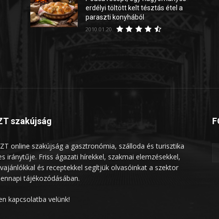
erdélyi töltött kelt tésztás étel a
paraszti konyhából
2010.01.20.
T szakújság
F
ZT online szakújság a gasztronómia, szálloda és turisztika
les iránytűje. Friss ágazati hírekkel, szakmai elemzésekkel,
vajánlókkal és receptekkel segítjük olvasóinkat a szektor
ennapi tájékozódásában.
en kapcsolatba velünk!