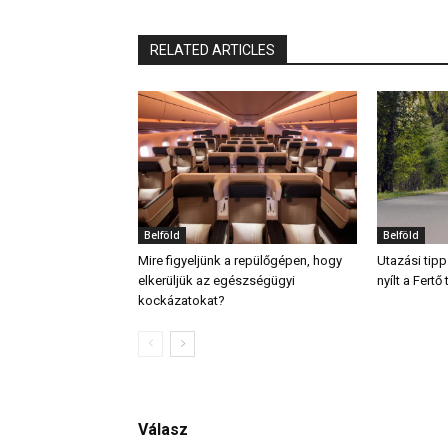
RELATED ARTICLES
Belföld
Belföld
Mire figyeljünk a repülőgépen, hogy
Utazási tipp
elkerüljük az egészségügyi
nyílt a Fert
kockázatokat?
Válasz