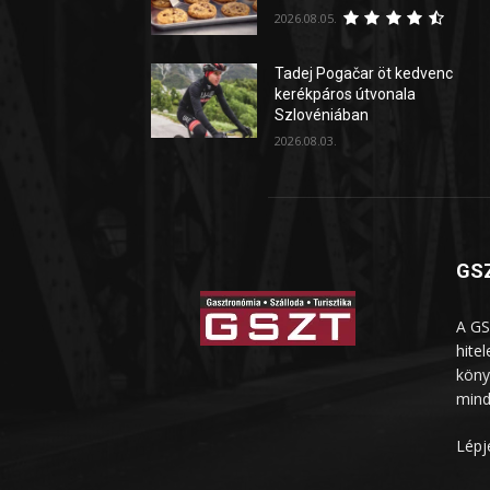
2026.08.05.
Tadej Pogačar öt kedvenc
kerékpáros útvonala
Szlovéniában
2026.08.03.
GSZ
A GS
hite
köny
mind
Lépj