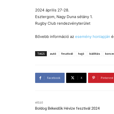
2024 április 27-28.
Esztergom, Nagy Duna sétány 1.
Rugby Club rendezvényterület
Bővebb információ az
esemény honlapján
é
TAGS
autó
fesztivál
hajó
kiállítás
konce
Facebook
X
Pinterest
előző
Boldog Békeidők Hévíze fesztivál 2024