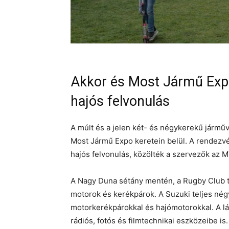
Akkor és Most Jármű Expo 
hajós felvonulás
A múlt és a jelen két- és négykerekű jármű
Most Jármű Expo keretein belül. A rendezvén
hajós felvonulás, közölték a szervezők az M
A Nagy Duna sétány mentén, a Rugby Club te
motorok és kerékpárok. A Suzuki teljes nég
motorkerékpárokkal és hajómotorokkal. A lá
rádiós, fotós és filmtechnikai eszközeibe i