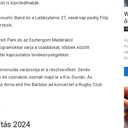
t is kipróbálhatják.
W
coustic Band és a Ladánybene 27, vasárnap pedig Filip
ő
rtezik.
R
zeti Park és az Esztergom Madárakol
Vi
ho
gramokkal várja a családokat, többek között
in
tel kapcsolatos tevékenységekkel.
fi
elvonulás varázsolja el a résztvevőket. Zenés
jók és csónakok úsznak majd le a Kis-Dunán. Az
az Anna and the Barbies ad koncertet a Rugby Club
k
ítás 2024