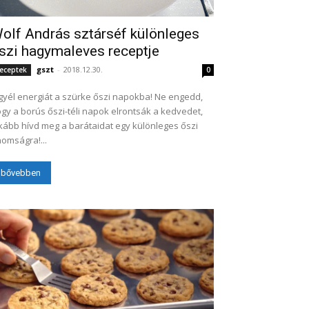
olf András sztárséf különleges
szi hagymaleves receptje
gszt
-
2018.12.30.
eceptek
0
gyél energiát a szürke őszi napokba! Ne engedd,
gy a borús őszi-téli napok elrontsák a kedvedet,
kább hívd meg a barátaidat egy különleges őszi
nomságra!...
bővebben