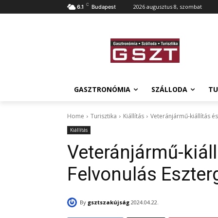
C
2026 augusztus 8, szombat
6.1
Budapest
GASZTRONÓMIA
SZÁLLODA
TU
Home
Turisztika
Kiállítás
Veteránjármű-kiállítás 
Kiállítás
Veteránjármű-kiáll
Felvonulás Eszte
By
gsztszakújság
2024.04.22.