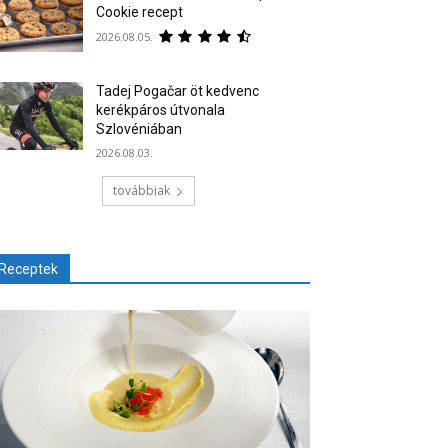
Cookie recept
2026.08.05.
Tadej Pogačar öt kedvenc
kerékpáros útvonala
Szlovéniában
2026.08.03.
továbbiak
Receptek