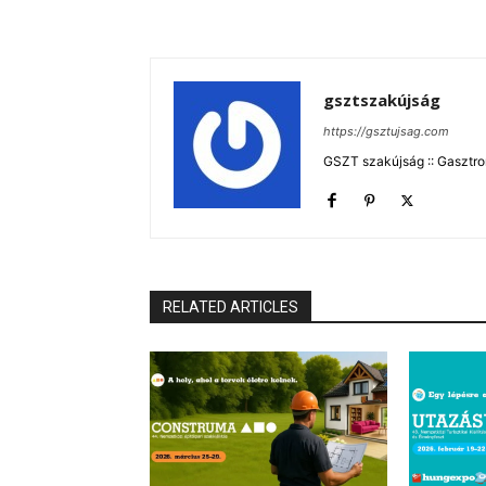
gsztszakújság
https://gsztujsag.com
GSZT szakújság :: Gasztron
RELATED ARTICLES