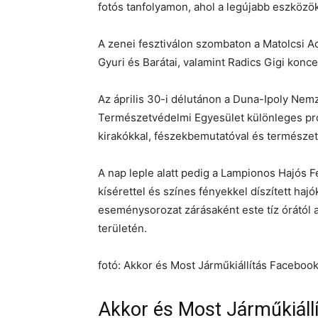
fotós tanfolyamon, ahol a legújabb eszközöke
A zenei fesztiválon szombaton a Matolcsi A
Gyuri és Barátai, valamint Radics Gigi konce
Az április 30-i délutánon a Duna-Ipoly Nem
Természetvédelmi Egyesület különleges pro
kirakókkal, fészekbemutatóval és természet
A nap leple alatt pedig a Lampionos Hajós F
kísérettel és színes fényekkel díszített ha
eseménysorozat zárásaként este tíz órától 
területén.
fotó: Akkor és Most Járműkiállítás Faceboo
Akkor és Most Járműkiáll