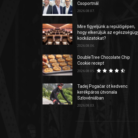
Csoportnál
2026.08.07.
Mire figyeljünk a repülőgépen,
hogy elkerüljük az egészségüg
kockázatokat?
2026.08.06.
DoubleTree Chocolate Chip
Cookie recept
2026.08.05.
Tadej Pogačar öt kedvenc
kerékpáros útvonala
Szlovéniában
2026.08.03.