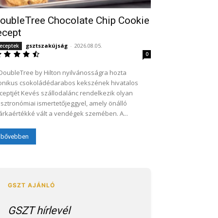
oubleTree Chocolate Chip Cookie
ecept
gsztszakújság
-
2026.08.05.
eceptek
0
DoubleTree by Hilton nyilvánosságra hozta
onikus csokoládédarabos kekszének hivatalos
evés szállodalánc rendelkezik olyan
sztronómiai ismertetőjeggyel, amely önálló
rkaértékké vált a vendégek szemében. A...
bővebben
GSZT hírlevél