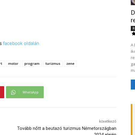
D
r
R
s
facebook oldalán
A 
ik
receptjét K
rt
motor
program
turizmus
zene
ga
má
WhatsApp
következő
Tovább nőtt a beutazó turizmus Németországban
2024 elején