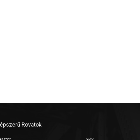
épszerű Rovatok
asztro
948