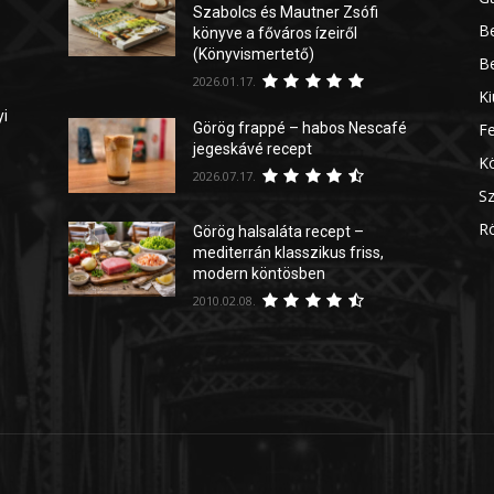
Szabolcs és Mautner Zsófi
Be
könyve a főváros ízeiről
(Könyvismertető)
Be
2026.01.17.
Ki
yi
Görög frappé – habos Nescafé
Fe
jegeskávé recept
Kö
2026.07.17.
Sz
Rö
Görög halsaláta recept –
mediterrán klasszikus friss,
modern köntösben
2010.02.08.