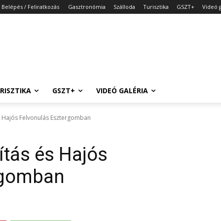
Belépés / Feliratkozás
Gasztronómia
Szálloda
Turisztika
GSZT+
Videó g
RISZTIKA
GSZT+
VIDEÓ GALÉRIA
és Hajós Felvonulás Esztergomban
ítás és Hajós
rgomban