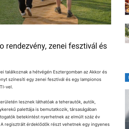
rendezvény, zenei fesztivál és
vei találkoznak a hétvégén Esztergomban az Akkor és
yt színesíti egy zenei fesztivál és egy lampionos
TI-vel.
rületén lesznek láthatóak a teherautók, autók,
ykerekű palettája is bemutatkozik, társaságában
togatók betekintést nyerhetnek az elmúlt száz év
s. A regisztrált érdeklődők részt vehetnek egy ingyenes