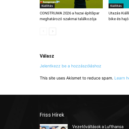
Kiállítás
Kiállítás
CONSTRUMA 2026 a hazai építőipar
Utazás Kiáll
meghatározó szakmai találkozója
bike és haj
Válasz
Jelentkezz be a hozzászóláshoz
This site uses Akismet to reduce spam.
Learn h
Friss Hírek
Vezetőváltások a Lufthansa