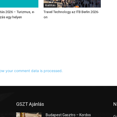
Kiállítás
ítás 2026 – Turizmus, e-
Travel Technology az ITB Berlin 2026-
ózás egy helyen
on
ow your comment data is processed.
GSZT Ajánlás
N
Budapest Gasztro – Kordos
G