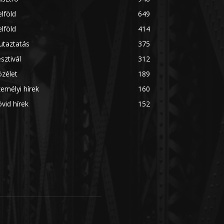
lföld
649
lföld
414
utaztatás
375
sztivál
312
zélet
189
emélyi hírek
160
vid hírek
152