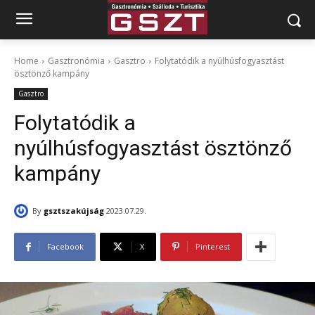
Home
Gasztronómia
Gasztro
Folytatódik a nyúlhúsfogyasztást
ösztönző kampány
Gasztro
Folytatódik a
nyúlhúsfogyasztást ösztönző
kampány
By
gsztszakújság
2023.07.29.
Facebook
X
Pinterest