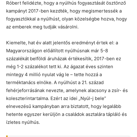
Róbert felidézte, hogy a nyúlhús fogyasztását ösztönző
kampányt 2017-ben kezdték, hogy megismertessék a
fogyasztókkal a nyúlhúst, olyan közelségbe hozva, hogy
az emberek meg tudják vásárolni.
Kiemelte, hat év alatt jelentős eredményt értek el: a
Magyarországon előállított nyúlhúsnak már 5-8
százalékát belföldi áruházak értékesítik, 2017-ben ez
még 1-2 százalékot tett ki. Az ágazat éves szinten
mintegy 4 millió nyulat vág le – tette hozzá a
terméktanács elnöke. A nyúlhúst a 21. század
fehérjeforrásának nevezte, amelynek alacsony a zsír- és
koleszterintartalma. Ezért az idei „Nyúl-j bele”
elnevezésű kampányban arra biztatott, hogy legalább
hetente egyszer kerüljön a családok asztalára tápláló és
ízletes nyúlhús.