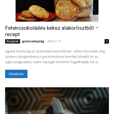
Fehércsokoládés keksz alakorlisztből –
recept
gsztszakújság
-
2024.11.11.
Receptek
0
Egyedi finomság az új trendek kedvelőinek - white chocolate chip
cookies újragondolva A gasztronómiai trendek követői és az
egészségtudatos sütés rajongói örömmel fogadhatják ezt a...
bővebben