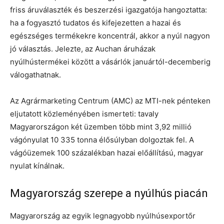
friss áruválaszték és beszerzési igazgatója hangoztatta:
ha a fogyasztó tudatos és kifejezetten a hazai és
egészséges termékekre koncentrál, akkor a nyúl nagyon
jó választás. Jelezte, az Auchan áruházak
nyúlhústermékei között a vásárlók januártól-decemberig
válogathatnak.
Az Agrármarketing Centrum (AMC) az MTI-nek pénteken
eljutatott közleményében ismerteti: tavaly
Magyarországon két üzemben több mint 3,92 millió
vágónyulat 10 335 tonna élősúlyban dolgoztak fel. A
vágóüzemek 100 százalékban hazai előállítású, magyar
nyulat kínálnak.
Magyarország szerepe a nyúlhús piacán
Magyarország az egyik legnagyobb nyúlhúsexportőr