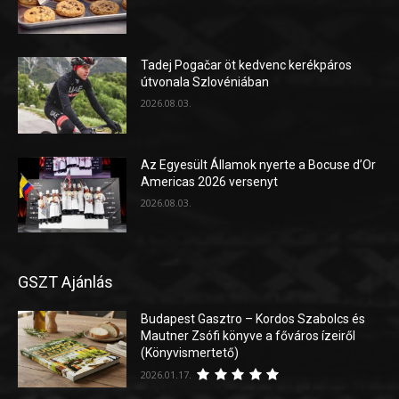
Tadej Pogačar öt kedvenc kerékpáros
útvonala Szlovéniában
2026.08.03.
Az Egyesült Államok nyerte a Bocuse d’Or
Americas 2026 versenyt
2026.08.03.
GSZT Ajánlás
Budapest Gasztro – Kordos Szabolcs és
Mautner Zsófi könyve a főváros ízeiről
(Könyvismertető)
2026.01.17.