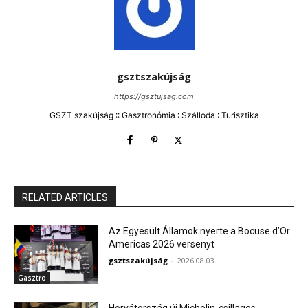
gsztszakújság
https://gsztujsag.com
GSZT szakújság :: Gasztronómia : Szálloda : Turisztika
RELATED ARTICLES
Az Egyesült Államok nyerte a Bocuse d’Or
Americas 2026 versenyt
gsztszakújság
-
2026.08.03.
Gasztro
Horvátország új Michelin-csillagos