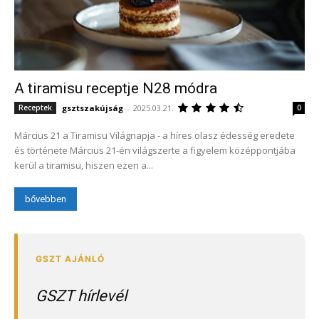
A tiramisu receptje N28 módra
gsztszakújság
-
2025.03.21.
Receptek
0
Március 21 a Tiramisu Világnapja - a híres olasz édesség eredete
és története Március 21-én világszerte a figyelem középpontjába
kerül a tiramisu, hiszen ezen a...
bővebben
GSZT hírlevél