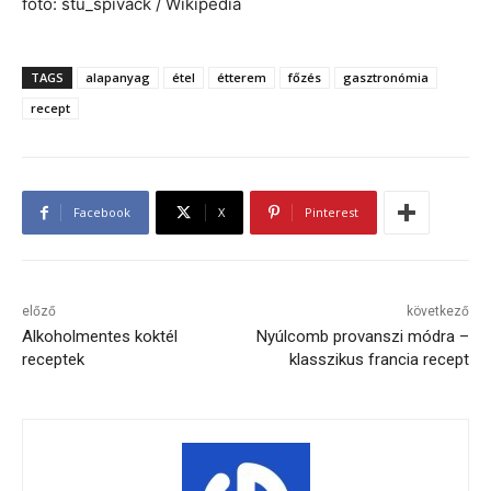
fotó: stu_spivack / Wikipedia
TAGS
alapanyag
étel
étterem
főzés
gasztronómia
recept
Facebook
X
Pinterest
előző
következő
Alkoholmentes koktél
Nyúlcomb provanszi módra –
receptek
klasszikus francia recept