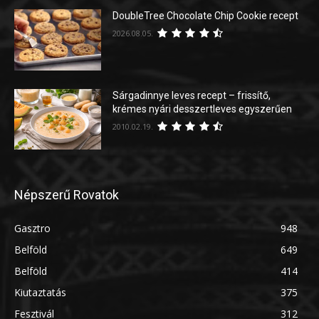
DoubleTree Chocolate Chip Cookie recept
2026.08.05.
Sárgadinnye leves recept – frissítő,
krémes nyári desszertleves egyszerűen
2010.02.19.
Népszerű Rovatok
Gasztro
948
Belföld
649
Belföld
414
Kiutaztatás
375
Fesztivál
312