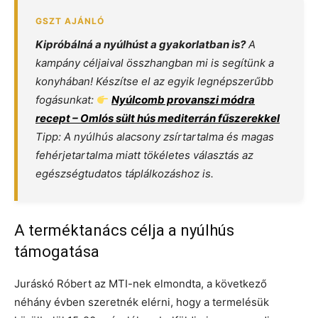
Kipróbálná a nyúlhúst a gyakorlatban is?
A
kampány céljaival összhangban mi is segítünk a
konyhában! Készítse el az egyik legnépszerűbb
fogásunkat:
Nyúlcomb provanszi módra
recept – Omlós sült hús mediterrán fűszerekkel
Tipp: A nyúlhús alacsony zsírtartalma és magas
fehérjetartalma miatt tökéletes választás az
egészségtudatos táplálkozáshoz is.
A terméktanács célja a nyúlhús
támogatása
Juráskó Róbert az MTI-nek elmondta, a következő
néhány évben szeretnék elérni, hogy a termelésük