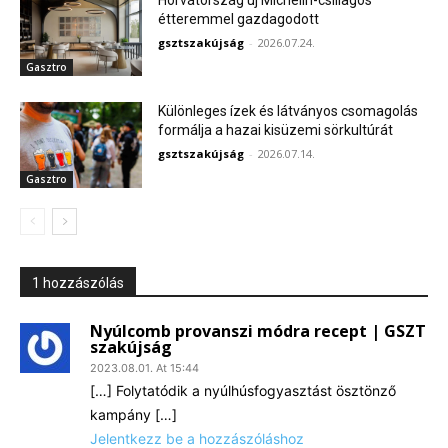
étteremmel gazdagodott
gsztszakújság
-
2026.07.24.
Gasztro
Különleges ízek és látványos csomagolás
formálja a hazai kisüzemi sörkultúrát
gsztszakújság
-
2026.07.14.
Gasztro
1 hozzászólás
Nyúlcomb provanszi módra recept | GSZT
szakújság
2023.08.01. At 15:44
[…] Folytatódik a nyúlhúsfogyasztást ösztönző
kampány […]
Jelentkezz be a hozzászóláshoz