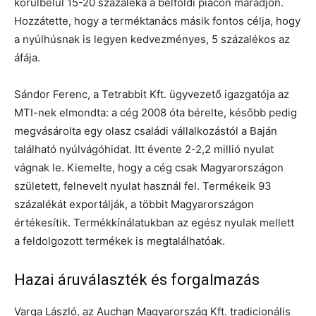
körülbelül 15-20 százaléka a belföldi piacon maradjon.
Hozzátette, hogy a terméktanács másik fontos célja, hogy
a nyúlhúsnak is legyen kedvezményes, 5 százalékos az
áfája.
Sándor Ferenc, a Tetrabbit Kft. ügyvezető igazgatója az
MTI-nek elmondta: a cég 2008 óta bérelte, később pedig
megvásárolta egy olasz családi vállalkozástól a Baján
található nyúlvágóhidat. Itt évente 2-2,2 millió nyulat
vágnak le. Kiemelte, hogy a cég csak Magyarországon
született, felnevelt nyulat használ fel. Termékeik 93
százalékát exportálják, a többit Magyarországon
értékesítik. Termékkínálatukban az egész nyulak mellett
a feldolgozott termékek is megtalálhatóak.
Hazai áruválaszték és forgalmazás
Varga László, az Auchan Magyarország Kft. tradicionális