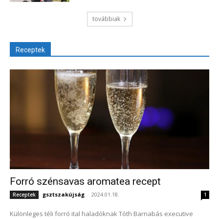
továbbiak
Receptek
Forró szénsavas aromatea recept
gsztszakújság
-
2024.01.18.
Receptek
1
Különleges téli forró ital haladóknak Tóth Barnabás executive