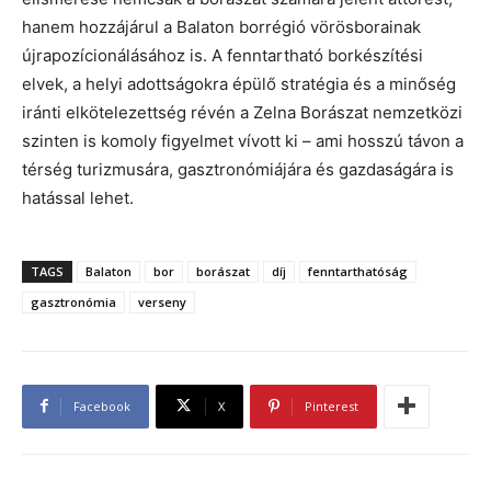
hanem hozzájárul a Balaton borrégió vörösborainak
újrapozícionálásához is. A fenntartható borkészítési
elvek, a helyi adottságokra épülő stratégia és a minőség
iránti elkötelezettség révén a Zelna Borászat nemzetközi
szinten is komoly figyelmet vívott ki – ami hosszú távon a
térség turizmusára, gasztronómiájára és gazdaságára is
hatással lehet.
TAGS
Balaton
bor
borászat
díj
fenntarthatóság
gasztronómia
verseny
Facebook
X
Pinterest