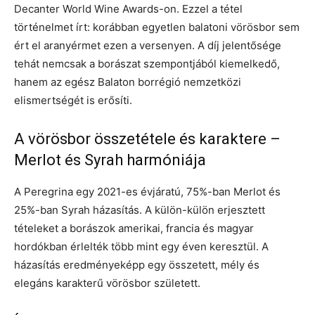
Decanter World Wine Awards-on. Ezzel a tétel
történelmet írt: korábban egyetlen balatoni vörösbor sem
ért el aranyérmet ezen a versenyen. A díj jelentősége
tehát nemcsak a borászat szempontjából kiemelkedő,
hanem az egész Balaton borrégió nemzetközi
elismertségét is erősíti.
A vörösbor összetétele és karaktere –
Merlot és Syrah harmóniája
A Peregrina egy 2021-es évjáratú, 75%-ban Merlot és
25%-ban Syrah házasítás. A külön-külön erjesztett
tételeket a borászok amerikai, francia és magyar
hordókban érlelték több mint egy éven keresztül. A
házasítás eredményeképp egy összetett, mély és
elegáns karakterű vörösbor született.