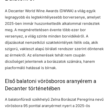
A Decanter World Wine Awards (DWWA) a világ egyik
legnagyobb és legtekintélyesebb borversenye, amelyet
2025-ben immár huszonkettedik alkalommal rendeztek
meg. A megmérettetésen évente több ezer bor
versenyez, a világ szinte minden borvidékéről. A
díjazásokat nemzetközi szaktekintélyek ítélik oda, akik
szigorú, vakteszt alapú bírálati rendszer szerint döntenek
az érmekről. Az elismerések tehát nem csupán
dicsőséget jelentenek a borászatok számára, hanem
piacformáló hatással is bírnak.
Első balatoni vörösboros aranyérem a
Decanter történetében
A balatonfüredi székhelyű Zelna Borászat Peregrina nevű
vörösbora 95 ponttal aranyérmet nyert a 2025-ös