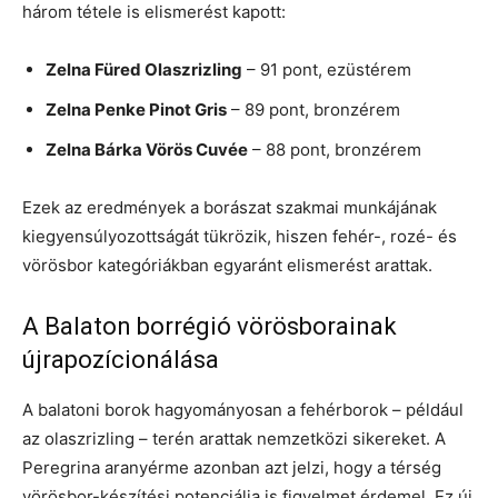
három tétele is elismerést kapott:
Zelna Füred Olaszrizling
– 91 pont, ezüstérem
Zelna Penke Pinot Gris
– 89 pont, bronzérem
Zelna Bárka Vörös Cuvée
– 88 pont, bronzérem
Ezek az eredmények a borászat szakmai munkájának
kiegyensúlyozottságát tükrözik, hiszen fehér-, rozé- és
vörösbor kategóriákban egyaránt elismerést arattak.
A Balaton borrégió vörösborainak
újrapozícionálása
A balatoni borok hagyományosan a fehérborok – például
az olaszrizling – terén arattak nemzetközi sikereket. A
Peregrina aranyérme azonban azt jelzi, hogy a térség
vörösbor-készítési potenciálja is figyelmet érdemel. Ez új