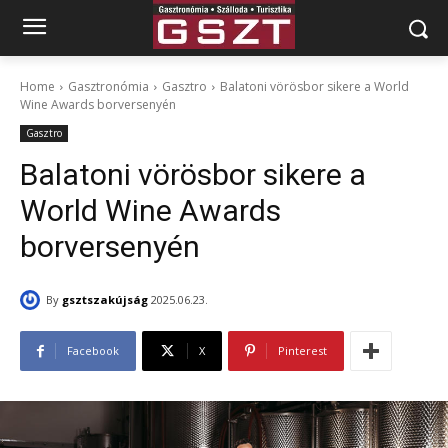
Home
Gasztronómia
Gasztro
Balatoni vörösbor sikere a World
Wine Awards borversenyén
Gasztro
Balatoni vörösbor sikere a
World Wine Awards
borversenyén
By
gsztszakújság
2025.06.23.
Facebook
X
Pinterest