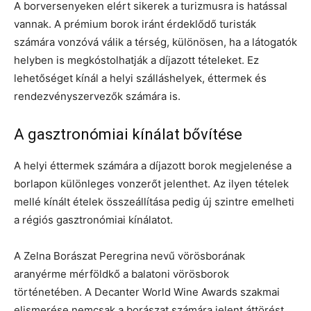
A borversenyeken elért sikerek a turizmusra is hatással
vannak. A prémium borok iránt érdeklődő turisták
számára vonzóvá válik a térség, különösen, ha a látogatók
helyben is megkóstolhatják a díjazott tételeket. Ez
lehetőséget kínál a helyi szálláshelyek, éttermek és
rendezvényszervezők számára is.
A gasztronómiai kínálat bővítése
A helyi éttermek számára a díjazott borok megjelenése a
borlapon különleges vonzerőt jelenthet. Az ilyen tételek
mellé kínált ételek összeállítása pedig új szintre emelheti
a régiós gasztronómiai kínálatot.
A Zelna Borászat Peregrina nevű vörösborának
aranyérme mérföldkő a balatoni vörösborok
történetében. A Decanter World Wine Awards szakmai
elismerése nemcsak a borászat számára jelent áttörést,