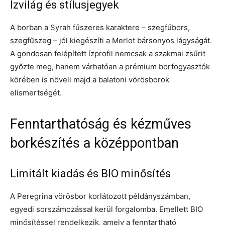
Ízvilág és stílusjegyek
A borban a Syrah fűszeres karaktere – szegfűbors,
szegfűszeg – jól kiegészíti a Merlot bársonyos lágyságát.
A gondosan felépített ízprofil nemcsak a szakmai zsűrit
győzte meg, hanem várhatóan a prémium borfogyasztók
körében is növeli majd a balatoni vörösborok
elismertségét.
Fenntarthatóság és kézműves
borkészítés a középpontban
Limitált kiadás és BIO minősítés
A Peregrina vörösbor korlátozott példányszámban,
egyedi sorszámozással kerül forgalomba. Emellett BIO
minősítéssel rendelkezik, amely a fenntartható