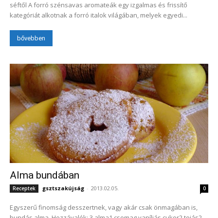
séftől A forró szénsavas aromateák egy izgalmas és frissítő
kategóriát alkotnak a forró italok világában, melyek egyedi...
bővebben
Alma bundában
gsztszakújság
-
2013.02.05.
Receptek
0
Egyszerű finomság desszertnek, vagy akár csak önmagában is,
bundás alma. Hozzávalók: 3 alma1 csomag vaníliás cukor2 tojás2