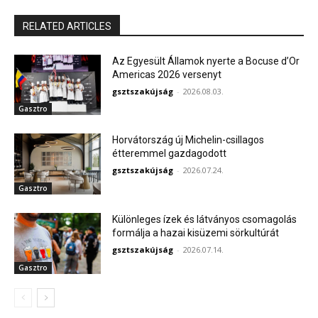
RELATED ARTICLES
Az Egyesült Államok nyerte a Bocuse d’Or
Americas 2026 versenyt
gsztszakújság
-
2026.08.03.
Gasztro
Horvátország új Michelin-csillagos
étteremmel gazdagodott
gsztszakújság
-
2026.07.24.
Gasztro
Különleges ízek és látványos csomagolás
formálja a hazai kisüzemi sörkultúrát
gsztszakújság
-
2026.07.14.
Gasztro