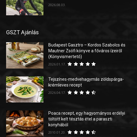
2026.08.03.
GSZT Ajánlás
Budapest Gasztro – Kordos Szabolcs és
Mautner Zsófi könyve a főváros ízeiről
(Könyvismertető)
2026.01.17.
Tejszínes-medvehagymás zöldspárga-
krémleves recept
2026.04.17.
Poaca recept, egy hagyományos erdélyi
töltött kelt tésztás étel a paraszti
konyhából
2010.01.20.