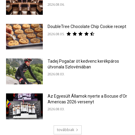
2026.08.06.
DoubleTree Chocolate Chip Cookie recept
2026.08.05.
Tadej Pogačar öt kedvenc kerékpáros
útvonala Szlovéniában
2026.08.03.
Az Egyesült Államok nyerte a Bocuse d’Or
Americas 2026 versenyt
2026.08.03.
továbbiak