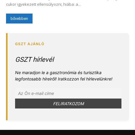
cukor igyekezett ellensúlyozni, hiába: a...
bővebben
GSZT hírlevél
Ne maradjon le a gasztronómia és turisztika
legfontosabb híreiről! Iratkozzon fel hírlevelünkre!