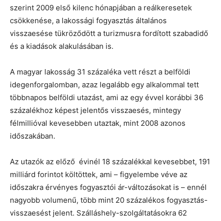
szerint 2009 első kilenc hónapjában a reálkeresetek
csökkenése, a lakossági fogyasztás általános
visszaesése tükröződött a turizmusra fordított szabadidő
és a kiadások alakulásában is.
A magyar lakosság 31 százaléka vett részt a belföldi
idegenforgalomban, azaz legalább egy alkalommal tett
többnapos belföldi utazást, ami az egy évvel korábbi 36
százalékhoz képest jelentős visszaesés, mintegy
félmillióval kevesebben utaztak, mint 2008 azonos
időszakában.
Az utazók az előző évinél 18 százalékkal kevesebbet, 191
milliárd forintot költöttek, ami – figyelembe véve az
időszakra érvényes fogyasztói ár-változásokat is – ennél
nagyobb volumenű, több mint 20 százalékos fogyasztás-
visszaesést jelent. Szálláshely-szolgáltatásokra 62