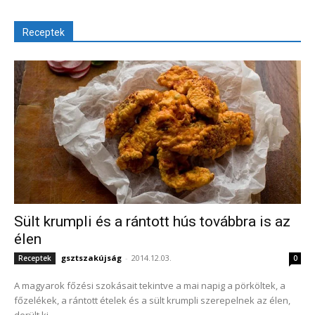
Receptek
Sült krumpli és a rántott hús továbbra is az
élen
gsztszakújság
-
2014.12.03.
Receptek
0
A magyarok főzési szokásait tekintve a mai napig a pörköltek, a
főzelékek, a rántott ételek és a sült krumpli szerepelnek az élen,
derült ki...