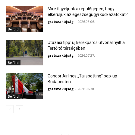
Mire figyeljünk a repülőgépen, hogy
elkerüljük az egészségügyi kockázatokat?
gsztszakújság
-
2026.08.06.
Belföld
Utazási tipp: új kerékpáros útvonal nyílt a
Fertő tó térségében
gsztszakújság
-
2026.07.27.
Belföld
Condor Airlines „Tailspotting” pop-up
Budapesten
gsztszakújság
-
2026.06.30.
Belföld