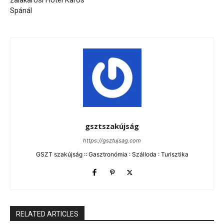
zalakarosi Hotel Karos
Spánál
gsztszakújság
https://gsztujsag.com
GSZT szakújság :: Gasztronómia : Szálloda : Turisztika
RELATED ARTICLES