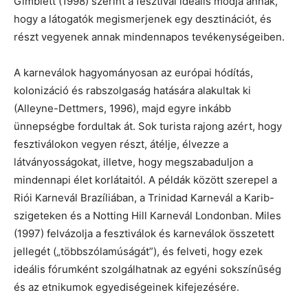
Gimblett (1998) szerint a fesztivál ideális módja annak,
hogy a látogatók megismerjenek egy desztinációt, és
részt vegyenek annak mindennapos tevékenységeiben.
A karneválok hagyományosan az európai hódítás,
kolonizáció és rabszolgaság hatására alakultak ki
(Alleyne-Dettmers, 1996), majd egyre inkább
ünnepségbe fordultak át. Sok turista rajong azért, hogy
fesztiválokon vegyen részt, átélje, élvezze a
látványosságokat, illetve, hogy megszabaduljon a
mindennapi élet korlátaitól. A példák között szerepel a
Riói Karnevál Brazíliában, a Trinidad Karnevál a Karib-
szigeteken és a Notting Hill Karnevál Londonban. Miles
(1997) felvázolja a fesztiválok és karneválok összetett
jellegét („többszólamúságát”), és felveti, hogy ezek
ideális fórumként szolgálhatnak az egyéni sokszínűség
és az etnikumok egyediségeinek kifejezésére.