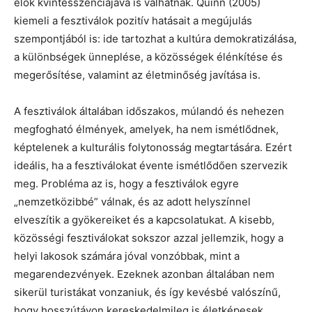
élők kvintesszenciájává is válhatnak. Quinn (2005)
kiemeli a fesztiválok pozitív hatásait a megújulás
szempontjából is: ide tartozhat a kultúra demokratizálása,
a különbségek ünneplése, a közösségek élénkítése és
megerősítése, valamint az életminőség javítása is.
A fesztiválok általában időszakos, múlandó és nehezen
megfogható élmények, amelyek, ha nem ismétlődnek,
képtelenek a kulturális folytonosság megtartására. Ezért
ideális, ha a fesztiválokat évente ismétlődően szervezik
meg. Probléma az is, hogy a fesztiválok egyre
„nemzetközibbé” válnak, és az adott helyszínnel
elveszítik a gyökereiket és a kapcsolatukat. A kisebb,
közösségi fesztiválokat sokszor azzal jellemzik, hogy a
helyi lakosok számára jóval vonzóbbak, mint a
megarendezvények. Ezeknek azonban általában nem
sikerül turistákat vonzaniuk, és így kevésbé valószínű,
hogy hosszútávon kereskedelmileg is életképesek