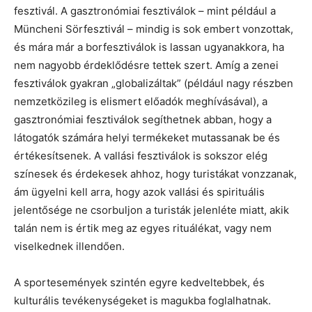
fesztivál. A gasztronómiai fesztiválok – mint például a
Müncheni Sörfesztivál – mindig is sok embert vonzottak,
és mára már a borfesztiválok is lassan ugyanakkora, ha
nem nagyobb érdeklődésre tettek szert. Amíg a zenei
fesztiválok gyakran „globalizáltak” (például nagy részben
nemzetközileg is elismert előadók meghívásával), a
gasztronómiai fesztiválok segíthetnek abban, hogy a
látogatók számára helyi termékeket mutassanak be és
értékesítsenek. A vallási fesztiválok is sokszor elég
színesek és érdekesek ahhoz, hogy turistákat vonzzanak,
ám ügyelni kell arra, hogy azok vallási és spirituális
jelentősége ne csorbuljon a turisták jelenléte miatt, akik
talán nem is értik meg az egyes rituálékat, vagy nem
viselkednek illendően.
A sportesemények szintén egyre kedveltebbek, és
kulturális tevékenységeket is magukba foglalhatnak.