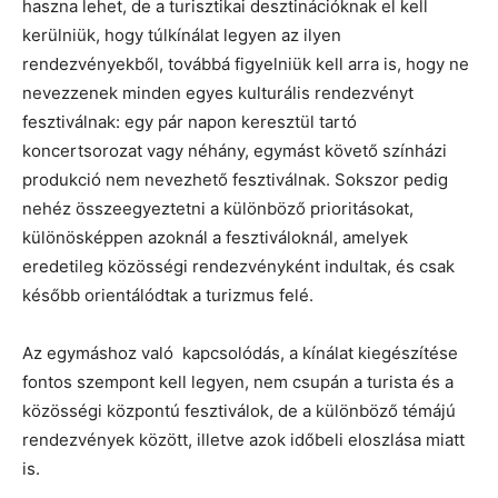
haszna lehet, de a turisztikai desztinációknak el kell
kerülniük, hogy túlkínálat legyen az ilyen
rendezvényekből, továbbá figyelniük kell arra is, hogy ne
nevezzenek minden egyes kulturális rendezvényt
fesztiválnak: egy pár napon keresztül tartó
koncertsorozat vagy néhány, egymást követő színházi
produkció nem nevezhető fesztiválnak. Sokszor pedig
nehéz összeegyeztetni a különböző prioritásokat,
különösképpen azoknál a fesztiváloknál, amelyek
eredetileg közösségi rendezvényként indultak, és csak
később orientálódtak a turizmus felé.
Az egymáshoz való kapcsolódás, a kínálat kiegészítése
fontos szempont kell legyen, nem csupán a turista és a
közösségi központú fesztiválok, de a különböző témájú
rendezvények között, illetve azok időbeli eloszlása miatt
is.