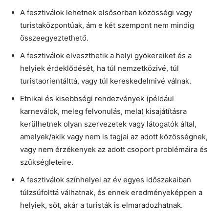
A fesztiválok lehetnek elsősorban közösségi vagy
turistaközpontúak, ám e két szempont nem mindig
összeegyeztethető.
A fesztiválok elveszthetik a helyi gyökereiket és a
helyiek érdeklődését, ha túl nemzetközivé, túl
turistaorientálttá, vagy túl kereskedelmivé válnak.
Etnikai és kisebbségi rendezvények (például
karneválok, meleg felvonulás, mela) kisajátításra
kerülhetnek olyan szervezetek vagy látogatók által,
amelyek/akik vagy nem is tagjai az adott közösségnek,
vagy nem érzékenyek az adott csoport problémáira és
szükségleteire.
A fesztiválok színhelyei az év egyes időszakaiban
túlzsúfolttá válhatnak, és ennek eredményeképpen a
helyiek, sőt, akár a turisták is elmaradozhatnak.