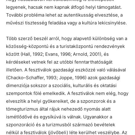
legyenek, hacsak nem kapnak átfogó helyi támogatást.
További probléma lehet az autentikusság elvesztése, a
művészi tisztesség feladása vagy a kultúra lekicsinylése.
Több szerző beszél arról, hogy alapvető különbség van a
közösség-központú és a turistaközpontú rendezvények
között (Hall, 1992; Evans, 1996; Arnold, 2001), és
kérdéseket vetnek fel az utóbbi fenntarthatóságát
illetően. A fesztiválok gazdasági eszközzé való válásával
(Chacko–Schaffer, 1993; Joppe, 1996) azok gazdasági
dimenziója sokszor a szociális, kulturális és oktatási
szempontok fölé emelkedik. A fesztiválok nem elég, hogy
elveszítik a helyi gyökereiket, de a szponzorok és a
tömegturizmus által rájuk nehezedő nyomás alatt
ismétlődővé és egysíkúvá is válnak. Ugyanakkor a
szponzoráció és a turizmusból származó bevételek
nélkül a fesztiválok (jövőbeli) léte kerülhet veszélybe. Az