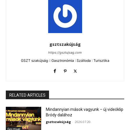
gsztszakújság
https://gsztujsag.com
GSZT szakújság :: Gasztronómia : Szálloda : Turisztika
RELATED ARTICLES
Mindannyian mások vagyunk – új videóklip
Bródy dalához
gsztszakújság
-
2026.07.20.
Fesztivál