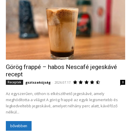
Görög frappé – habos Nescafé jegeskávé
recept
gsztszakújság
-
2026.07.17.
Receptek
0
Az egyszerűen, otthon is elkészíthető jegeskávé, amely
meghódította a világot A görög frappé az egyik legismertebb és
legkedveltebb jegeskávé, amelyet néhány perc alatt, kávéfőző
nélkül...
bővebben