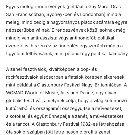
Egyes meleg rendezvények (például a Gay Mardi Gras
San Franciscóban, Sydney-ben és Londonban) mind a
meleg, mind pedig a hagyományos piacok számára egyre
népszerűbbé válnak. E rendezvények közül soknak még
mindig van antirasszista vagy antihomofób politikai
üzenete is, hiszen ez az ünneplés egyszerűbb módja a
figyelem felhívásának, mint például egy politikai kampány.
A zenei fesztiválok, kiváltképpen a pop- és
rockfesztiválok elsősorban a fiatalok körében sikeresek,
mint például a Glastonbury Festival Nagy-Britanniában. A
WOMAD (World of Music, Arts and Dance) egy olyan
globális fesztivál, amelynek célja, hogy a világ különböző
kultúráiból és országaiból összegyűjtse a művészeket,
alkotókat, és együtt ünnepelje a zenét, a művészeteket
és a táncot. A Glastonbury Festival 1982-es létrehozása
óta sok országban jött létre hasonló profilú zenei