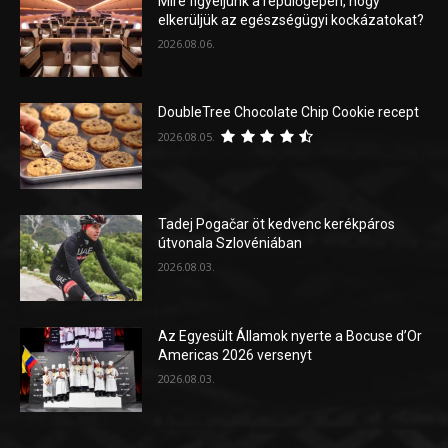
Mire figyeljünk a repülőgépen, hogy
elkerüljük az egészségügyi kockázatokat?
2026.08.06.
DoubleTree Chocolate Chip Cookie recept
2026.08.05.
Tadej Pogačar öt kedvenc kerékpáros
útvonala Szlovéniában
2026.08.03.
Az Egyesült Államok nyerte a Bocuse d’Or
Americas 2026 versenyt
2026.08.03.