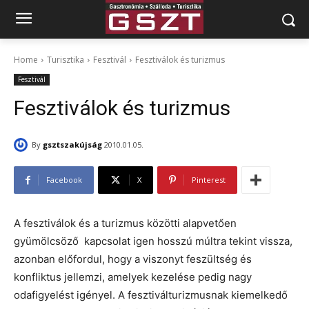
Home
Turisztika
Fesztivál
Fesztiválok és turizmus
Fesztivál
Fesztiválok és turizmus
By
gsztszakújság
2010.01.05.
Facebook
X
Pinterest
A fesztiválok és a turizmus közötti alapvetően
gyümölcsöző kapcsolat igen hosszú múltra tekint vissza,
azonban előfordul, hogy a viszonyt feszültség és
konfliktus jellemzi, amelyek kezelése pedig nagy
odafigyelést igényel. A fesztiválturizmusnak kiemelkedő