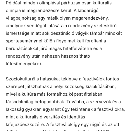
Például minden olimpiával párhuzamosan kulturális
olimpia is megrendezésre kerül. A labdarúgó
világbajnokság egy másik olyan megarendezvény,
amelynek vendégül látására a rendezvény széleskörű
ismertsége miatt sok desztináció vágyik (ámbár mindkét
sporteseménynél külön figyelmet kell fordítani a
beruházásokkal járó magas hitelfelvételre és a
rendezvény után nehezen hasznosítható
létesítményekre).
Szociokulturális hatásukat tekintve a fesztiválok fontos
szerepet játszhatnak a helyi közösség kialakításában,
mivel a kultúra más formáihoz képest általában
társadalmilag befogadóbbak. Továbbá, a szervezők és a
lakosság gyakran egyaránt úgy tekintenek a fesztiválokra,
mint a kulturális diverzitás és identitás
kifejezőeszközére. A fesztiválok így egy régió és az ott