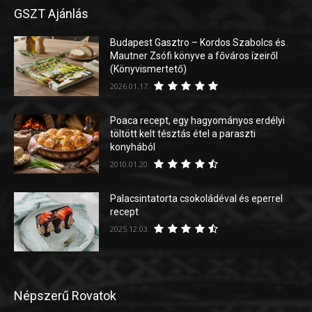
GSZT Ajánlás
Budapest Gasztro – Kordos Szabolcs és
Mautner Zsófi könyve a főváros ízeiről
(Könyvismertető)
2026.01.17.
Poaca recept, egy hagyományos erdélyi
töltött kelt tésztás étel a paraszti
konyhából
2010.01.20.
Palacsintatorta csokoládéval és eperrel
recept
2025.12.03.
Népszerű Rovatok