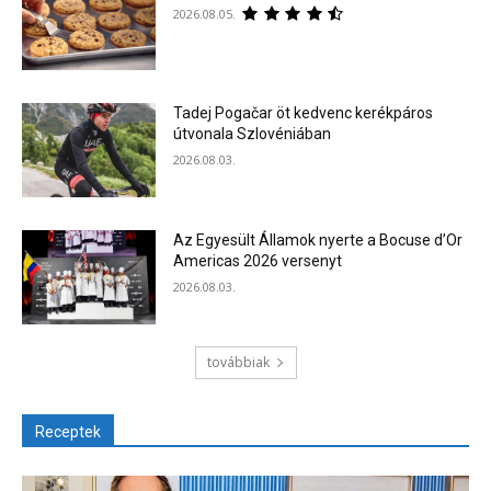
2026.08.05.
Tadej Pogačar öt kedvenc kerékpáros
útvonala Szlovéniában
2026.08.03.
Az Egyesült Államok nyerte a Bocuse d’Or
Americas 2026 versenyt
2026.08.03.
továbbiak
Receptek