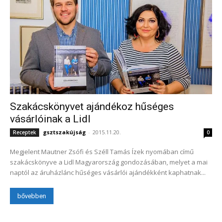
Szakácskönyvet ajándékoz hűséges
vásárlóinak a Lidl
gsztszakújság
-
2015.11.20.
Receptek
0
Megjelent Mautner Zsófi és Széll Tamás Ízek nyomában című
szakácskönyve a Lidl Magyarország gondozásában, melyet a mai
naptól az áruházlánc hűséges vásárlói ajándékként kaphatnak...
bővebben