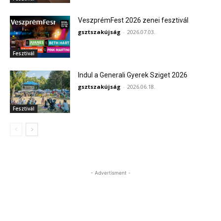
VeszprémFest 2026 zenei fesztivál
gsztszakújság
-
2026.07.03.
Fesztivál
Indul a Generali Gyerek Sziget 2026
gsztszakújság
-
2026.06.18.
Fesztivál
- Advertisment -