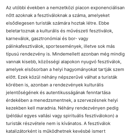
Az utóbbi években a nemzetközi piacon exponenciálisan
nőtt azoknak a fesztiváloknak a száma, amelyeket
elsődlegesen turisták számára hoztak létre. Ebbe
beletartoznak a kulturális és művészeti fesztiválok,
karneválok, gasztronómiai és bor- vagy
pálinkafesztiválok, sportesemények, illetve sok más
típusú rendezvény is. Mindemellett azonban még mindig
vannak kisebb, közösségi alapokon nyugvó fesztiválok,
amelyek elsősorban a helyi hagyományokat tartják szem
előtt. Ezek közül néhány népszerűvé válhat a turisták
körében is, azonban a rendezvények kulturális
jelentőségének és autentikusságának fenntartása
érdekében a menedzsmentnek, a szervezésnek helyi
kezekben kell maradnia. Néhány rendezvényen pedig
(például egyes vallási vagy spirituális fesztiválokon) a
turisták részvétele nem is kívánatos. A fesztiválok
katalizátorként is működhetnek kevésbé ismert