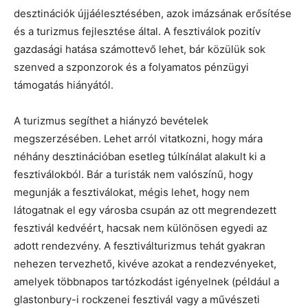
desztinációk újjáélesztésében, azok imázsának erősítése
és a turizmus fejlesztése által. A fesztiválok pozitív
gazdasági hatása számottevő lehet, bár közülük sok
szenved a szponzorok és a folyamatos pénzügyi
támogatás hiányától.
A turizmus segíthet a hiányzó bevételek
megszerzésében. Lehet arról vitatkozni, hogy mára
néhány desztinációban esetleg túlkínálat alakult ki a
fesztiválokból. Bár a turisták nem valószínű, hogy
megunják a fesztiválokat, mégis lehet, hogy nem
látogatnak el egy városba csupán az ott megrendezett
fesztivál kedvéért, hacsak nem különösen egyedi az
adott rendezvény. A fesztiválturizmus tehát gyakran
nehezen tervezhető, kivéve azokat a rendezvényeket,
amelyek többnapos tartózkodást igényelnek (például a
glastonbury-i rockzenei fesztivál vagy a művészeti