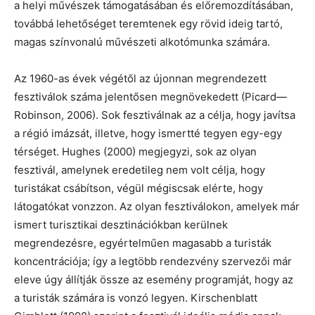
a helyi művészek támogatásában és előremozdításában,
továbbá lehetőséget teremtenek egy rövid ideig tartó,
magas színvonalú művészeti alkotómunka számára.
Az 1960-as évek végétől az újonnan megrendezett
fesztiválok száma jelentősen megnövekedett (Picard—
Robinson, 2006). Sok fesztiválnak az a célja, hogy javítsa
a régió imázsát, illetve, hogy ismertté tegyen egy-egy
térséget. Hughes (2000) megjegyzi, sok az olyan
fesztivál, amelynek eredetileg nem volt célja, hogy
turistákat csábítson, végül mégiscsak elérte, hogy
látogatókat vonzzon. Az olyan fesztiválokon, amelyek már
ismert turisztikai desztinációkban kerülnek
megrendezésre, egyértelműen magasabb a turisták
koncentrációja; így a legtöbb rendezvény szervezői már
eleve úgy állítják össze az esemény programját, hogy az
a turisták számára is vonzó legyen. Kirschenblatt