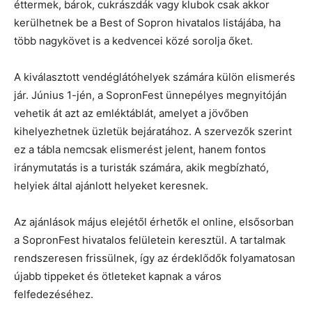
éttermek, bárok, cukrászdák vagy klubok csak akkor
kerülhetnek be a Best of Sopron hivatalos listájába, ha
több nagykövet is a kedvencei közé sorolja őket.
A kiválasztott vendéglátóhelyek számára külön elismerés
jár. Június 1-jén, a SopronFest ünnepélyes megnyitóján
vehetik át azt az emléktáblát, amelyet a jövőben
kihelyezhetnek üzletük bejáratához. A szervezők szerint
ez a tábla nemcsak elismerést jelent, hanem fontos
iránymutatás is a turisták számára, akik megbízható,
helyiek által ajánlott helyeket keresnek.
Az ajánlások május elejétől érhetők el online, elsősorban
a SopronFest hivatalos felületein keresztül. A tartalmak
rendszeresen frissülnek, így az érdeklődők folyamatosan
újabb tippeket és ötleteket kapnak a város
felfedezéséhez.