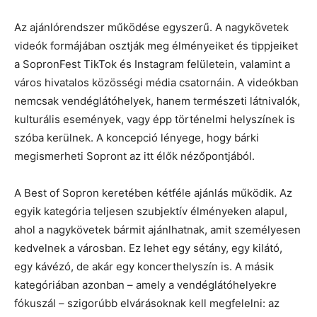
Az ajánlórendszer működése egyszerű. A nagykövetek
videók formájában osztják meg élményeiket és tippjeiket
a SopronFest TikTok és Instagram felületein, valamint a
város hivatalos közösségi média csatornáin. A videókban
nemcsak vendéglátóhelyek, hanem természeti látnivalók,
kulturális események, vagy épp történelmi helyszínek is
szóba kerülnek. A koncepció lényege, hogy bárki
megismerheti Sopront az itt élők nézőpontjából.
A Best of Sopron keretében kétféle ajánlás működik. Az
egyik kategória teljesen szubjektív élményeken alapul,
ahol a nagykövetek bármit ajánlhatnak, amit személyesen
kedvelnek a városban. Ez lehet egy sétány, egy kilátó,
egy kávézó, de akár egy koncerthelyszín is. A másik
kategóriában azonban – amely a vendéglátóhelyekre
fókuszál – szigorúbb elvárásoknak kell megfelelni: az