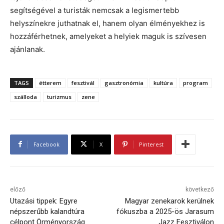
segítségével a turisták nemcsak a legismertebb
helyszínekre juthatnak el, hanem olyan élményekhez is
hozzáférhetnek, amelyeket a helyiek maguk is szívesen
ajánlanak.
TAGS
étterem
fesztivál
gasztronómia
kultúra
program
szálloda
turizmus
zene
Facebook
X
Pinterest
előző
következő
Utazási tippek: Egyre
Magyar zenekarok kerülnek
népszerűbb kalandtúra
fókuszba a 2025-ös Jarasum
célpont Örményország
Jazz Fesztiválon