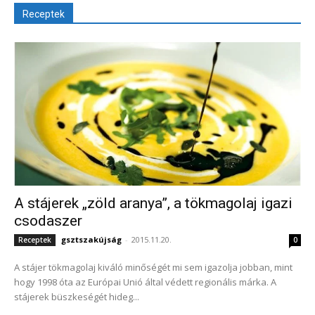
Receptek
A stájerek „zöld aranya”, a tökmagolaj igazi
csodaszer
gsztszakújság
-
2015.11.20.
Receptek
0
A stájer tökmagolaj kiváló minőségét mi sem igazolja jobban, mint
hogy 1998 óta az Európai Unió által védett regionális márka. A
stájerek büszkeségét hideg...