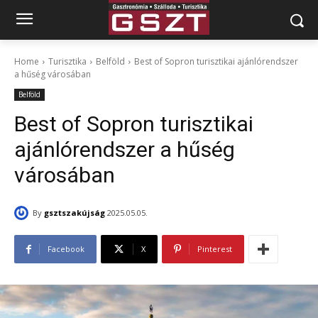
Home
Turisztika
Belföld
Best of Sopron turisztikai ajánlórendszer
a hűség városában
Belföld
Best of Sopron turisztikai
ajánlórendszer a hűség
városában
By
gsztszakújság
2025.05.05.
Facebook
X
Pinterest