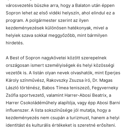
városvezetés büszke arra, hogy a Balaton után éppen
Sopron lehet az első vidéki helyszín, ahol elindul ez a
program. A polgármester szerint az ilyen
kezdeményezések különösen hatékonyak, mivel a
helyiek szava sokkal meggyőzőbb, mint bármilyen
hirdetés.
A Best of Sopron nagykövetei között szerepelnek
országosan ismert személyiségek és helyi közösségi
vezetők is. A listán olyan nevek olvashatók, mint Eperjes
Károly színművész, Rakovszky Zsuzsa író, Dr. Magas
László történész, Babos Tímea teniszező, Fegyverneky
Zsófia sportvezető, valamint Harrer-Abosi Beatrix, a
Harrer Csokoládéműhely alapítója, vagy épp Abosi Barni
influenszer. A lista sokszínűsége jól mutatja, hogy a
kezdeményezés nem csupán a turizmust, hanem a helyi
identitást és kulturális értékeket is szeretné erősíteni.