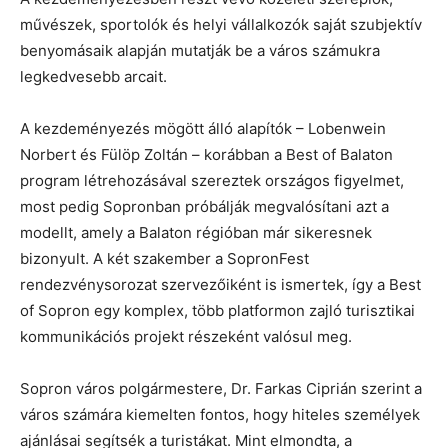
művészek, sportolók és helyi vállalkozók saját szubjektív
benyomásaik alapján mutatják be a város számukra
legkedvesebb arcait.
A kezdeményezés mögött álló alapítók – Lobenwein
Norbert és Fülöp Zoltán – korábban a Best of Balaton
program létrehozásával szereztek országos figyelmet,
most pedig Sopronban próbálják megvalósítani azt a
modellt, amely a Balaton régióban már sikeresnek
bizonyult. A két szakember a SopronFest
rendezvénysorozat szervezőiként is ismertek, így a Best
of Sopron egy komplex, több platformon zajló turisztikai
kommunikációs projekt részeként valósul meg.
Sopron város polgármestere, Dr. Farkas Ciprián szerint a
város számára kiemelten fontos, hogy hiteles személyek
ajánlásai segítsék a turistákat. Mint elmondta, a