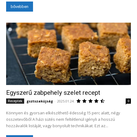
bővebben
Egyszerű zabpehely szelet recept
gsztszakújság
-
2025.01.24.
Receptek
0
Könnyen és gyorsan elkészíthető édesség 15 perc alatt, négy
összetevőből A házi sütés nem feltétlenül igényli a hosszú
hozzávalók listáját, vagy bonyolult technikákat. Ezt az...