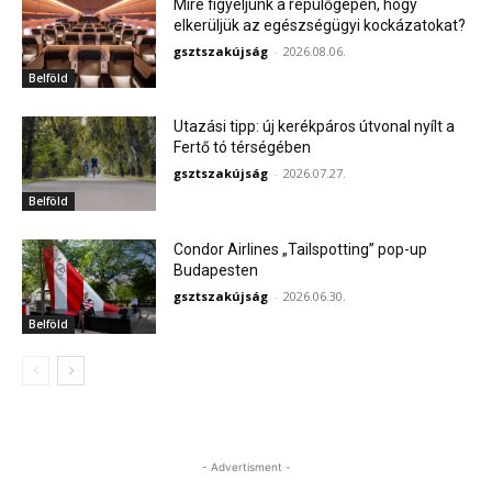
Mire figyeljünk a repülőgépen, hogy
elkerüljük az egészségügyi kockázatokat?
gsztszakújság
-
2026.08.06.
Belföld
Utazási tipp: új kerékpáros útvonal nyílt a
Fertő tó térségében
gsztszakújság
-
2026.07.27.
Belföld
Condor Airlines „Tailspotting” pop-up
Budapesten
gsztszakújság
-
2026.06.30.
Belföld
- Advertisment -