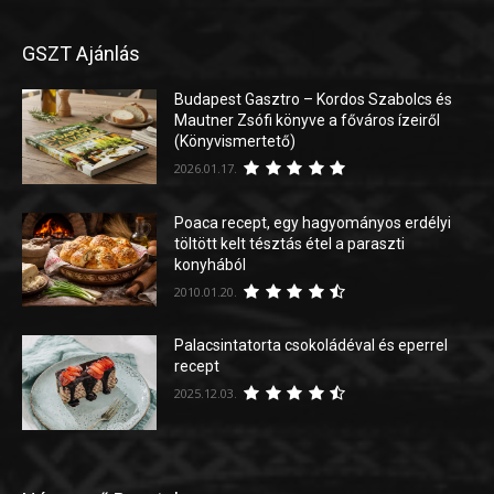
GSZT Ajánlás
Budapest Gasztro – Kordos Szabolcs és
Mautner Zsófi könyve a főváros ízeiről
(Könyvismertető)
2026.01.17.
Poaca recept, egy hagyományos erdélyi
töltött kelt tésztás étel a paraszti
konyhából
2010.01.20.
Palacsintatorta csokoládéval és eperrel
recept
2025.12.03.