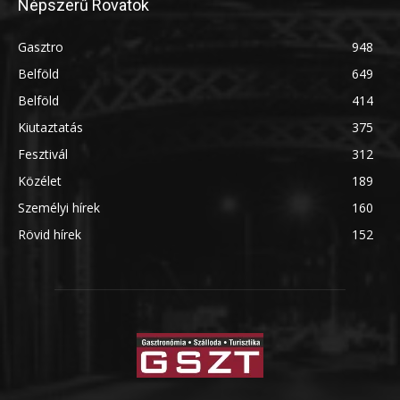
Népszerű Rovatok
Gasztro
948
Belföld
649
Belföld
414
Kiutaztatás
375
Fesztivál
312
Közélet
189
Személyi hírek
160
Rövid hírek
152