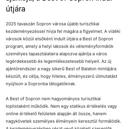
útjára
2025 tavaszán Sopron városa újabb turisztikai
kezdeményezéssel hívja fel magára a figyelmet. A vidéki
városok közül elsőként indult útjára a Best of Sopron
program, amely a helyi lakosok és véleményformálók
személyes tapasztalataira alapozva ajánlja a város
legérdekesebb és legemlékezetesebb helyeit. Az új
ajánlórendszer a nagy sikerű Best of Balaton mintájára
készült, és célja, hogy hiteles, élményszerű útmutatást
nyújtson a Sopronba látogatóknak.
A Best of Sopron nem hagyományos turisztikai
toplistaként működik. Nem egy statikus értékelés vagy
online értékelő felületek alapján áll össze, hanem
nagykövetek személyes élményein keresztül formálódik.
A kezdeményezésben részt vevő közéleti szereplők,