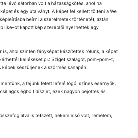
tte lévő sátorban volt a házasságkötés, ahol ha
pet és egy utalványt. A képet fel kellett tölteni a We
épleírásba beírni a szerelmetek történetét, aztán
öbb like–ot kapott kép szereplői nyerhettek egy
r is, ahol szintén fényképet készítettek rólunk, a képet
kérhettél kellékeket pl.: Sziget szalagot, pom–pom–t,
lis képek készüljenek a szőrmés kanapén.
mentünk, a fejünk felett lefelé lógó, színes esernyők,
csillagos égbolt díszlet, ezek nagyon bejöttek és
összefoglalva is tetszett, nekem első volt, remélem,