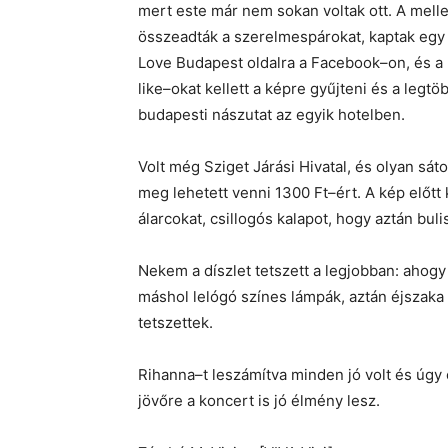
mert este már nem sokan voltak ott. A melle
összeadták a szerelmespárokat, kaptak egy ké
Love Budapest oldalra a Facebook–on, és a k
like–okat kellett a képre gyűjteni és a legt
budapesti nászutat az egyik hotelben.
Volt még Sziget Járási Hivatal, és olyan sáto
meg lehetett venni 1300 Ft–ért. A kép előtt 
álarcokat, csillogós kalapot, hogy aztán bu
Nekem a díszlet tetszett a legjobban: ahogy 
máshol lelógó színes lámpák, aztán éjszaka 
tetszettek.
Rihanna–t leszámítva minden jó volt és úgy 
jövőre a koncert is jó élmény lesz.