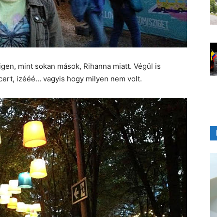
gen, mint sokan mások, Rihanna miatt. Végül is
ncert, izééé… vagyis hogy milyen nem volt.