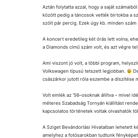
Aztán folytatta azzal, hogy a saját számaib
között pedig a táncosok vették birtokba a 
szólt pár percig. Ezek úgy kb. minden szá
A koncert eredetileg két órás lett volna, ehe
a Diamonds című szám volt, és azt végre tel
Ami viszont jó volt, a többi program, helysz
Volkswagen típusú tetszett legjobban.
De
császárkor jutott róla eszembe a díszítése m
Volt emlék az ’56–osoknak állítva – mivel i
méteres Szabadság Tornyán kiállítást rende
kapcsolatos történetek voltak olvashatók tö
A Sziget Bevándorlási Hivatalban lehetett ké
amelyhez a fotósarokban tudtunk fényképet ké