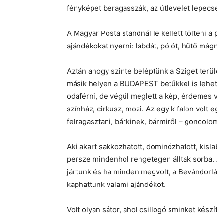
fényképet beragasszák, az útlevelet lepecséte
A Magyar Posta standnál le kellett tölteni a p
ajándékokat nyerni: labdát, pólót, hűtő mágn
Aztán ahogy szinte beléptünk a Sziget terül
másik helyen a BUDAPEST betűkkel is lehete
odaférni, de végül meglett a kép, érdemes vo
színház, cirkusz, mozi. Az egyik falon volt e
felragasztani, bárkinek, bármiről – gondolo
Aki akart sakkozhatott, dominózhatott, kisla
persze mindenhol rengetegen álltak sorba. 
jártunk és ha minden megvolt, a Bevándorlási
kaphattunk valami ajándékot.
Volt olyan sátor, ahol csillogó sminket kész