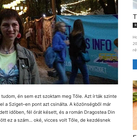
T
R
Ho
20
ré
udom, én sem ezt szoktam meg Tőle. Azt írták szinte
el a Sziget–en pont azt csinálta. A közönségből már
ett időben, fél órát késett, és a román Dragostea Din
jött ez a szám… oké, vicces volt Tőle, de kezdésnek