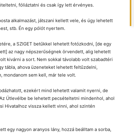
ltetni, fóliáztatni és csak így lett érvényes.
osta alkalmazást, játszani kellett vele, és úgy lehetett
est, stb. Én egy pólót nyertem.
etére, a SZIGET betűkkel lehetett fotózkodni, [de egy
tt] az nagy népszerűségnek örvendett, alig lehetett
lt kivárni a sort. Nem sokkal távolabb volt szabadtéri
gy tábla, ahova üzeneteket lehetett feltűzdelni,
m, mondanom sem kell, már tele volt.
bdázhatott, ezekért mind lehetett valamit nyerni, de
Az Útlevélbe be lehetett pecsételtetni mindenhol, ahol
 Hivatalhoz vissza kellett vinni, ahol szintén
ített egy nagyon aranyos lány, hozzá beálltam a sorba,