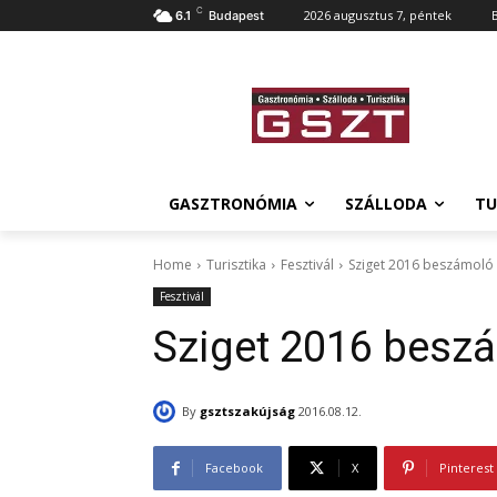
C
2026 augusztus 7, péntek
6.1
Budapest
GASZTRONÓMIA
SZÁLLODA
TU
Home
Turisztika
Fesztivál
Sziget 2016 beszámoló
Fesztivál
Sziget 2016 besz
By
gsztszakújság
2016.08.12.
Facebook
X
Pinterest