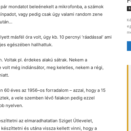
F
ól pár mondatot beleénekelt a mikrofonba, a számok
R
színpadot, vagy pedig csak úgy valami random zene
Ké
m után…
eg
me
lyett másfél óra volt, úgy kb. 10 percnyi ’ráadással’ ami
jes egészében hallhattuk.
ín. Voltak pl. érdekes alakú sátrak. Nekem a
 volt még indiánsátor, meg keleties, nekem a régi,
iatt.
dén 60 éves az 1956–os forradalom – azzal, hogy a 15
ztek, a vele szemben lévő falakon pedig ezzel
bb nyelven.
szíttetni az elmaradhatatlan Sziget Útlevelet,
szíttetni és utána vissza kellett vinni, hogy a