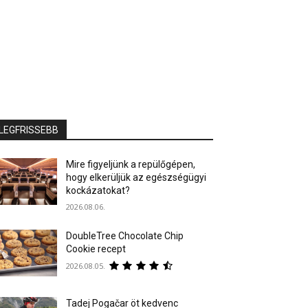
LEGFRISSEBB
Mire figyeljünk a repülőgépen,
hogy elkerüljük az egészségügyi
kockázatokat?
2026.08.06.
DoubleTree Chocolate Chip
Cookie recept
2026.08.05.
Tadej Pogačar öt kedvenc