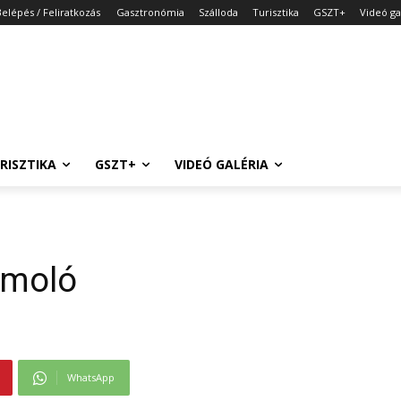
Belépés / Feliratkozás
Gasztronómia
Szálloda
Turisztika
GSZT+
Videó ga
RISZTIKA
GSZT+
VIDEÓ GALÉRIA
ámoló
WhatsApp