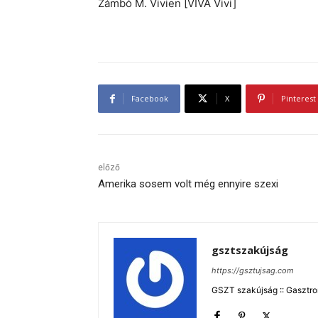
Zámbó M. Vivien [VIVA Vivi]
Facebook
X
Pinterest
előző
Amerika sosem volt még ennyire szexi
gsztszakújság
https://gsztujsag.com
GSZT szakújság :: Gasztron