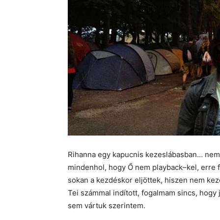
Rihanna egy kapucnis kezeslábasban… nem t
mindenhol, hogy Ő nem playback–kel, erre f
sokan a kezdéskor eljöttek, hiszen nem kezd
Tei számmal indított, fogalmam sincs, hogy 
sem vártuk szerintem.