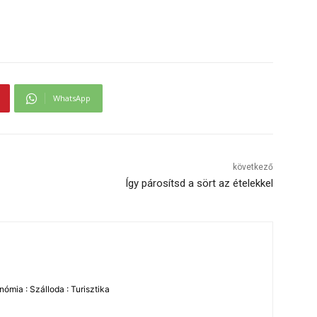
WhatsApp
következő
Így párosítsd a sört az ételekkel
ómia : Szálloda : Turisztika