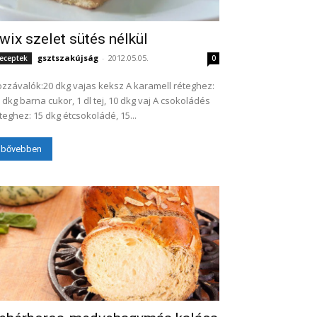
wix szelet sütés nélkül
gsztszakújság
-
2012.05.05.
eceptek
0
zzávalók:20 dkg vajas keksz A karamell réteghez:
 dkg barna cukor, 1 dl tej, 10 dkg vaj A csokoládés
teghez: 15 dkg étcsokoládé, 15...
bővebben