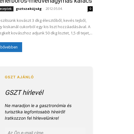
ehérboros-medvehagymás kalács
gsztszakújság
-
2012.05.04.
eceptek
0
szítsünk kovászt 3 dkg élesztőből, kevés tejből,
y kiskanál cukorból egy kis liszt hozzáadásával. A
gkelt kovászhoz adjunk 50 dkg lisztet, 1,5 dl tejet,...
bővebben
GSZT hírlevél
Ne maradjon le a gasztronómia és
turisztika legfontosabb híreiről!
Iratkozzon fel hírlevelünkre!