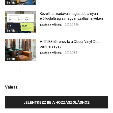
Belföld
Közel harmadával magasabb a nyári
előfoglaltság a magyar szálláshelyeken
gsztszakújság
-
2026.05.29.
Belföld
A TRIBE létrehozta a Global Vinyl Club
partnerséget
gsztszakújság
-
2026.04.21.
Belföld
Válasz
JELENTKEZZ BE A HOZZÁSZÓLÁSHOZ