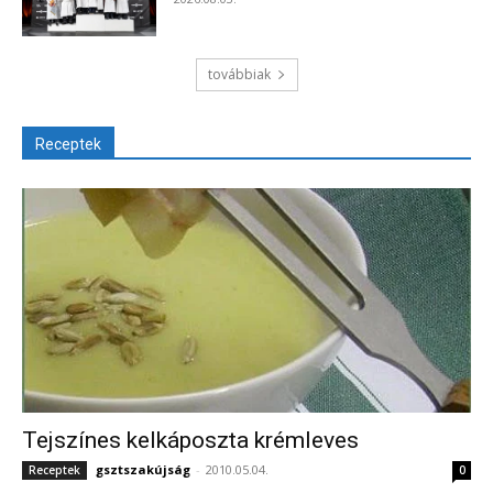
továbbiak
Receptek
Tejszínes kelkáposzta krémleves
gsztszakújság
-
2010.05.04.
Receptek
0