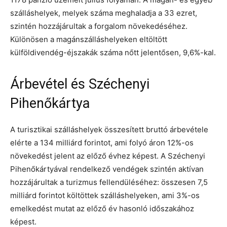
szálláshelyek, melyek száma meghaladja a 33 ezret,
szintén hozzájárultak a forgalom növekedéséhez.
Különösen a magánszálláshelyeken eltöltött
külföldivendég-éjszakák száma nőtt jelentősen, 9,6%-kal.
Árbevétel és Széchenyi
Pihenőkártya
A turisztikai szálláshelyek összesített bruttó árbevétele
elérte a 134 milliárd forintot, ami folyó áron 12%-os
növekedést jelent az előző évhez képest. A Széchenyi
Pihenőkártyával rendelkező vendégek szintén aktívan
hozzájárultak a turizmus fellendüléséhez: összesen 7,5
milliárd forintot költöttek szálláshelyeken, ami 3%-os
emelkedést mutat az előző év hasonló időszakához
képest.