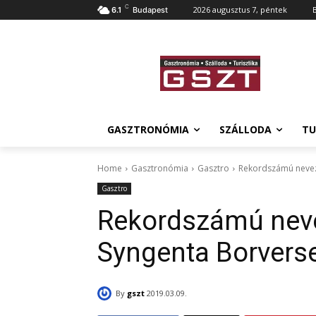
C
2026 augusztus 7, péntek
6.1
Budapest
GASZTRONÓMIA
SZÁLLODA
TU
Home
Gasztronómia
Gasztro
Rekordszámú nevezé
Gasztro
Rekordszámú neve
Syngenta Borvers
By
gszt
2019.03.09.