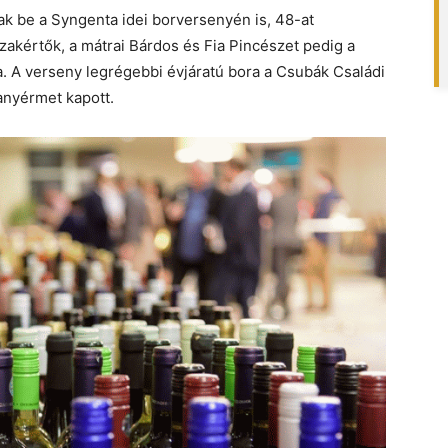
k be a Syngenta idei borversenyén is, 48-at
zakértők, a mátrai Bárdos és Fia Pincészet pedig a
a. A verseny legrégebbi évjáratú bora a Csubák Családi
anyérmet kapott.