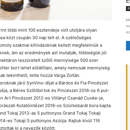
E
R
Me
me
t több mint 100 esztendeje volt utoljára olyan
ez
ása közt csupán 30 nap telt el. A szélsőséges
omoly szakmai kihívásoknak kellett megfelelniük a
nek, ám az eredmények azt mutatják, többségük jól
 hektáron leszüretelt szőlő mennyisége 500 ezer
toliter bort lehet előállítani, amely nemcsak mennyiség
ak tekinthető, tette hozzá Varga Zoltán.
boroknak járó SynVino-díjat a Bárdos és Fia Pincészet
éja, a Béres Szőlőbirtok és Pincészet 2016-os 6 put-
in Art Pincészet 2012-es Villányi Csanád Cuvée-je,
orászati Kutatóintézet 2016-os Szürkebarát bora kapta.
rand Tokaj 2013-as 5 puttonyos Grand Tokaj Tokaji
4-es Tokaji 5 puttonyos Aszúja. Rajtuk kívül 116
ztottak ki a nevezők között.