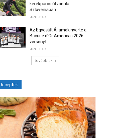
kerékpáros útvonala
Szlovéniában
2026.08.03.
Az Egyesült Államok nyerte a
Bocuse d’Or Americas 2026
versenyt
2026.08.03.
továbbiak
Receptek