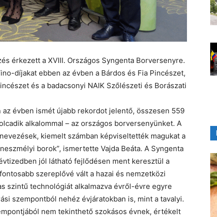
és érkezett a XVIII. Országos Syngenta Borversenyre.
Vino-díjakat ebben az évben a Bárdos és Fia Pincészet,
Pincészet és a badacsonyi NAIK Szőlészeti és Borászati
 az évben ismét újabb rekordot jelentő, összesen 559
lcadik alkalommal – az országos borversenyünket. A
 nevezések, kiemelt számban képviseltették magukat a
 a neszmélyi borok”, ismertette Vajda Beáta. A Syngenta
 évtizedben jól látható fejlődésen ment keresztül a
fontosabb szereplővé vált a hazai és nemzetközi
s szintű technológiát alkalmazva évről-évre egyre
ási szempontból nehéz évjáratokban is, mint a tavalyi.
empontjából nem tekinthető szokásos évnek, értékelt