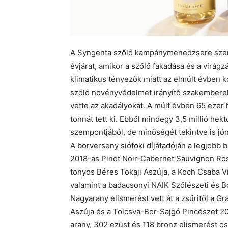
A Syngenta szőlő kampánymenedzsere szerin
évjárat, amikor a szőlő fakadása és a virágz
klimatikus tényezők miatt az elmúlt évben k
szőlő növényvédelmet irányító szakemberek
vette az akadályokat. A múlt évben 65 ezer
tonnát tett ki. Ebből mindegy 3,5 millió hek
szempontjából, de minőségét tekintve is jón
A borverseny siófoki díjátadóján a legjobb 
2018-as Pinot Noir-Cabernet Sauvignon Ros
tonyos Béres Tokaji Aszúja, a Koch Csaba V
valamint a badacsonyi NAIK Szőlészeti és B
Nagyarany elismerést vett át a zsűritől a G
Aszúja és a Tolcsva-Bor-Sajgó Pincészet 201
arany, 302 ezüst és 118 bronz elismerést os