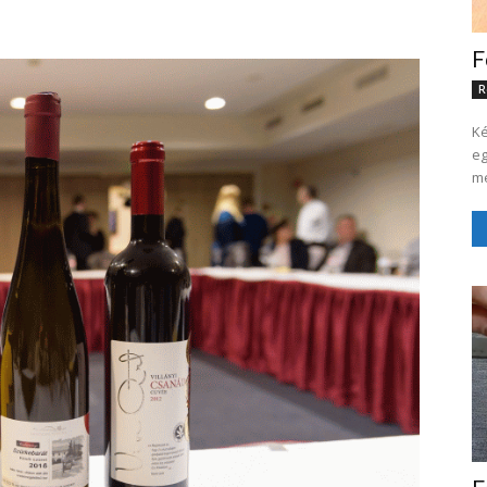
F
R
Ké
eg
me