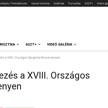
Belépés / Feliratkozás
Gasztronómia
Szálloda
Turisztika
GSZT+
Videó ga
RISZTIKA
GSZT+
VIDEÓ GALÉRIA
s a XVIII. Országos Syngenta Borversenyen
zés a XVIII. Országos
enyen