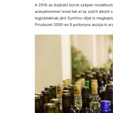
A 2018-as évjáratú borok szépen mutatkozta
aranyéremmel ismertek el az zsűrit alkotó s
legjobbaknak járó SynVino-díjat is megkapt
Pincészet 2000-es 6 puttonyos aszúja is ar