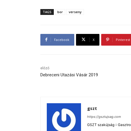
TAGS
bor
verseny
Facebook
X
Pinterest
előző
Debreceni Utazási Vásár 2019
gszt
https://gsztujsag.com
GSZT szakújság :: Gasztron