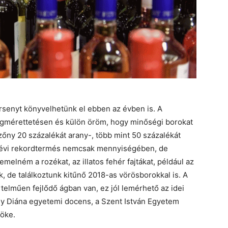
senyt könyvelhetünk el ebben az évben is. A
egmérettetésen és külön öröm, hogy minőségi borokat
zőny 20 százalékát arany-, több mint 50 százalékát
lt évi rekordtermés nemcsak mennyiségében, de
emelném a rozékat, az illatos fehér fajtákat, például az
ek, de találkoztunk kitűnő 2018-as vörösborokkal is. A
telműen fejlődő ágban van, ez jól lemérhető az idei
rdy Diána egyetemi docens, a Szent István Egyetem
nöke.