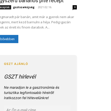
gyszerű banános pite recept
gsztszakújság
-
2021.02.16.
eceptek
0
gmaradt pár banán, amit már a gyerek nem akar
genni, mert kezd barnulni a héja. Pedig igazán
ek az érett és finom darabok. A...
bővebben
GSZT hírlevél
Ne maradjon le a gasztronómia és
turisztika legfontosabb híreiről!
Iratkozzon fel hírlevelünkre!