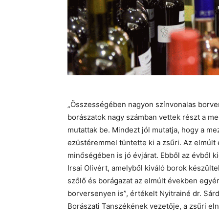
„Összességében nagyon színvonalas borver
borászatok nagy számban vettek részt a m
mutattak be. Mindezt jól mutatja, hogy a me
ezüstéremmel tüntette ki a zsűri. Az elmú
minőségében is jó évjárat. Ebből az évből ki
Irsai Olivért, amelyből kiváló borok készült
szőlő és borágazat az elmúlt években egyér
borversenyen is”, értékelt Nyitrainé dr. Sá
Borászati Tanszékének vezetője, a zsűri el