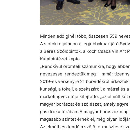
Minden eddiginél több, összesen 559 nevez
A siófoki díjátadón a legjobbaknak járó Syn
a Béres Szőlőbirtok, a Koch Csaba Vin Art 
Kutatóintézet kapta.
„Rendkívül örömteli számunkra, hogy ebben
nevezéssel rendeztük meg – immár tizennyo
2019-es versenyre 21 borvidékről érkeztek
kunsági, a tokaji, a szekszárdi, a mátrai és
marketingvezetője kifejtette: „az elmúlt két
magyar borászat és szőlészet, amely egyre 
gasztrokultúrában. A magyar borászok maga
magasabb szintet érnek el, még olyan időjár
Az elmúlt esztendő a szőlő termesztése sz