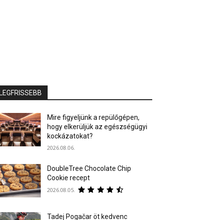
LEGFRISSEBB
Mire figyeljünk a repülőgépen,
hogy elkerüljük az egészségügyi
kockázatokat?
2026.08.06.
DoubleTree Chocolate Chip
Cookie recept
2026.08.05.
Tadej Pogačar öt kedvenc