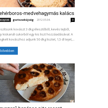
ehérboros-medvehagymás kalács
gsztszakújság
-
2012.05.04.
eceptek
0
szítsünk kovászt 3 dkg élesztőből, kevés tejből,
y kiskanál cukorból egy kis liszt hozzáadásával. A
gkelt kovászhoz adjunk 50 dkg lisztet, 1,5 dl tejet,...
bővebben