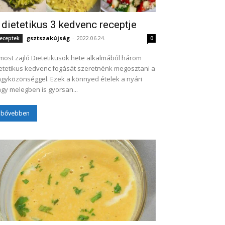
 dietetikus 3 kedvenc receptje
gsztszakújság
-
2022.06.24.
eceptek
0
most zajló Dietetikusok hete alkalmából három
etetikus kedvenc fogását szeretnénk megosztani a
gyközönséggel. Ezek a könnyed ételek a nyári
gy melegben is gyorsan...
bővebben