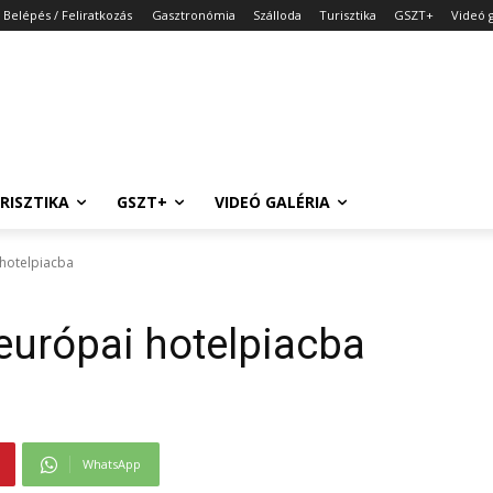
Belépés / Feliratkozás
Gasztronómia
Szálloda
Turisztika
GSZT+
Videó g
RISZTIKA
GSZT+
VIDEÓ GALÉRIA
 hotelpiacba
 európai hotelpiacba
WhatsApp