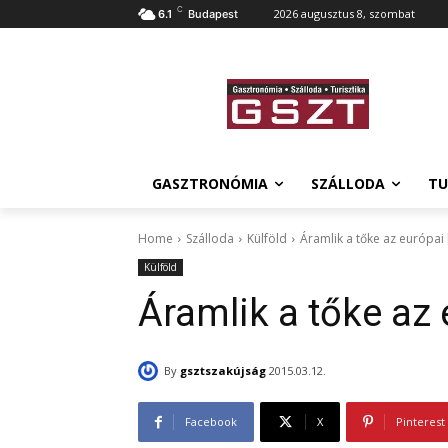
C
2026 augusztus 8, szombat
6.1
Budapest
GASZTRONÓMIA
SZÁLLODA
TU
Home
Szálloda
Külföld
Áramlik a tőke az európai
Külföld
Áramlik a tőke az
By
gsztszakújság
2015.03.12.
Facebook
X
Pinterest