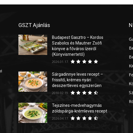
GSZT Ajánlás
N
Budapest Gasztro – Kordos
G
Szabolcs és Mautner Zsófi
Be
könyve a főváros ízeiről
(Könyvismertető)
Be
2026.01.17.
Ki
yi
Sárgadinnye leves recept –
Fe
frissítő, krémes nyári
Kö
desszertleves egyszerűen
Sz
2010.02.19.
Rö
Tejszínes-medvehagymás
zöldspárga-krémleves recept
2026.04.17.