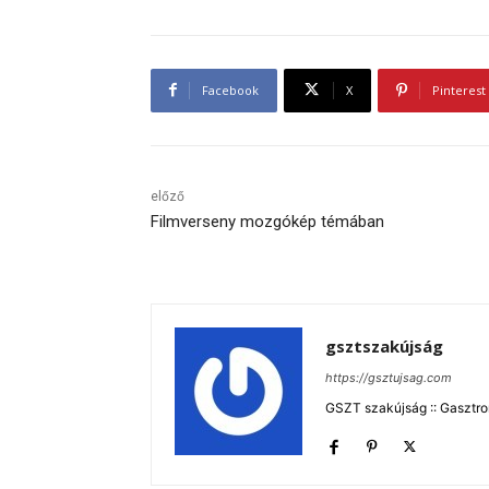
Facebook
X
Pinterest
előző
Filmverseny mozgókép témában
gsztszakújság
https://gsztujsag.com
GSZT szakújság :: Gasztron