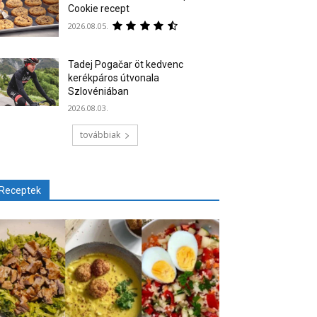
Cookie recept
2026.08.05.
Tadej Pogačar öt kedvenc
kerékpáros útvonala
Szlovéniában
2026.08.03.
továbbiak
Receptek