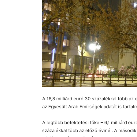
A 16,8 milliárd euró 30 százalékkal több az
az Egyesült Arab Emírségek adatát is tartalma
A legtöbb befektetési tőke – 6,1 milliárd eu
százalékkal több az előző évinél. A második 