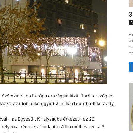
3
R
A 
di
na
na
 előző évinél, és Európa országain kívül Törökország és
zza, az utóbbiaké együtt 2 milliárd eurót tett ki tavaly.
róval – az Egyesült Királyságba érkezett, ez 22
helyen a német szállodapiac állt a múlt évben, a 3