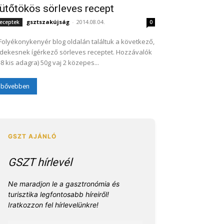
ütőtökös sörleves recept
gsztszakújság
-
2014.08.04.
eceptek
0
Folyékonykenyér blog oldalán találtuk a következő,
dekesnek ígérkező sörleves receptet. Hozzávalók
(6-8 kis adagra) 50g vaj 2 közepes...
bővebben
GSZT hírlevél
Ne maradjon le a gasztronómia és
turisztika legfontosabb híreiről!
Iratkozzon fel hírlevelünkre!