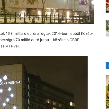
sek 16,8 milliárd euróra rúgtak 2014-ben, ebből Közép-
rszágra 70 millió euró jutott – közölte a CBRE
az MTI-vel.