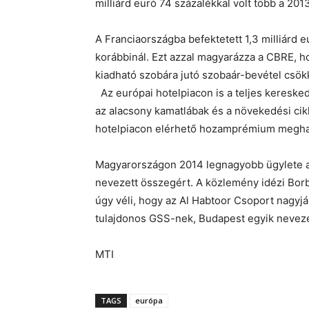
milliárd euró 74 százalékkal volt több a 2013
A Franciaországba befektetett 1,3 milliárd 
korábbinál. Ezt azzal magyarázza a CBRE, ho
kiadható szobára jutó szobaár-bevétel csökk
Az európai hotelpiacon is a teljes keresked
az alacsony kamatlábak és a növekedési cikl
hotelpiacon elérhető hozamprémium meghala
Magyarországon 2014 legnagyobb ügylete a
nevezett összegért. A közlemény idézi Borb
úgy véli, hogy az Al Habtoor Csoport nagyjából
tulajdonos GSS-nek, Budapest egyik neveze
MTI
TAGS
európa