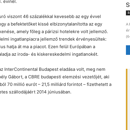
. évinél.
S
R
euró viszont 46 százalékkal kevesebb az egy évvel
gy a befektetőket kissé elbizonytalanította az egy
A 
ér
enése, amely főleg a párizsi hotelekre volt jellemző.
elmi ingatlanpiacra jellemző trendek érvényesültek:
us hatja át ma a piacot. Ezen felül Európában a
dja az iroda- és kiskereskedelmi ingatlanokét.
z InterContinental Budapest eladása volt, meg nem
ély Gábort, a CBRE budapesti elemzési vezetőjét, aki
 70 millió eurót – 21,5 milliárd forintot – fizethetett a
tes szállodájáért 2014 júniusában.