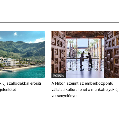
Külföld
új szállodákkal erősíti
A Hilton szerint az emberközpontú
elenlétét
vállalati kultúra lehet a munkahelyek új
versenyelőnye