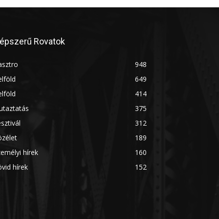
épszerű Rovatok
asztro
948
lföld
649
lföld
414
utaztatás
375
sztivál
312
zélet
189
emélyi hírek
160
vid hírek
152