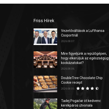
Friss Hírek
Vezetőváltások a Lufthansa
Csoportnál
2026.08.07.
Mire figyeljünk a repülőgépen,
hogy elkerüljük az egészségüg
kockázatokat?
2026.08.06.
DoubleTree Chocolate Chip
Cookie recept
2026.08.05.
Tadej Pogačar öt kedvenc
kerékpáros útvonala