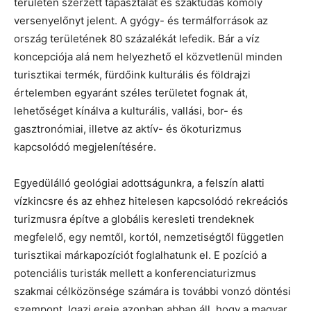
területén szerzett tapasztalat és szaktudás komoly
versenyelőnyt jelent. A gyógy- és termálforrások az
ország területének 80 százalékát lefedik. Bár a víz
koncepciója alá nem helyezhető el közvetlenül minden
turisztikai termék, fürdőink kulturális és földrajzi
értelemben egyaránt széles területet fognak át,
lehetőséget kínálva a kulturális, vallási, bor- és
gasztronómiai, illetve az aktív- és ökoturizmus
kapcsolódó megjelenítésére.
Egyedülálló geológiai adottságunkra, a felszín alatti
vízkincsre és az ehhez hitelesen kapcsolódó rekreációs
turizmusra építve a globális keresleti trendeknek
megfelelő, egy nemtől, kortól, nemzetiségtől független
turisztikai márkapozíciót foglalhatunk el. E pozíció a
potenciális turisták mellett a konferenciaturizmus
szakmai célközönsége számára is további vonzó döntési
szempont. Igazi ereje azonban abban áll, hogy a magyar