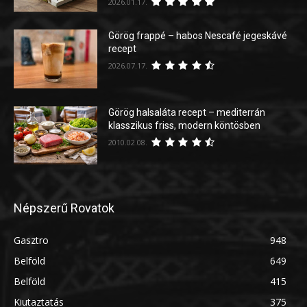
2026.01.17.
Görög frappé – habos Nescafé jegeskávé
recept
2026.07.17.
Görög halsaláta recept – mediterrán
klasszikus friss, modern köntösben
2010.02.08.
Népszerű Rovatok
Gasztro
948
Belföld
649
Belföld
415
Kiutaztatás
375