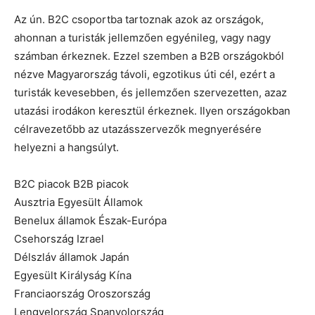
Az ún. B2C csoportba tartoznak azok az országok,
ahonnan a turisták jellemzően egyénileg, vagy nagy
számban érkeznek. Ezzel szemben a B2B országokból
nézve Magyarország távoli, egzotikus úti cél, ezért a
turisták kevesebben, és jellemzően szervezetten, azaz
utazási irodákon keresztül érkeznek. Ilyen országokban
célravezetőbb az utazásszervezők megnyerésére
helyezni a hangsúlyt.
B2C piacok B2B piacok
Ausztria Egyesült Államok
Benelux államok Észak-Európa
Csehország Izrael
Délszláv államok Japán
Egyesült Királyság Kína
Franciaország Oroszország
Lengyelország Spanyolország