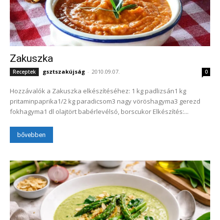
Zakuszka
gsztszakújság
-
2010.09.07.
Receptek
0
Hozzávalók a Zakuszka elkészítéséhez: 1 kg padlizsán1 kg
pritaminpaprika1/2 kg paradicsom3 nagy vöröshagyma3 gerezd
fokhagyma1 dl olajtört babérlevélsó, borscukor Elkészítés:...
bővebben