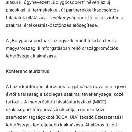
alakul ki úgynevezett „Bolygócsoport” néven az új
piacokkal, új termékekkel, új partnerekkel kapcsolatos
feladatok ellátására. Tevékenységének fő célja szintén a
szakmai értékesítés-ösztönzés elősegítése.
A „Bolygócsoportnak” az egyik kiemelt feladata lesz a
magyarországi filmforgatásban rejlő országpromóciós
lehetőségek kiaknázása.
Konferenciaturizmus
A hazai konferenciaturizmus forgalmának növelése a jövő
évtől a társaság elsődleges szakmai tevékenységei közé
tartozik. A megerősített hivatásturisztikai (MICE)
szakcsoport létrehozásának célja a nemzetközi
szervezeti tagságokból (ICCA, UIA) fakadó üzletszerzési
lehetőségek legteljesebb kiaknázása. Általános üzleti