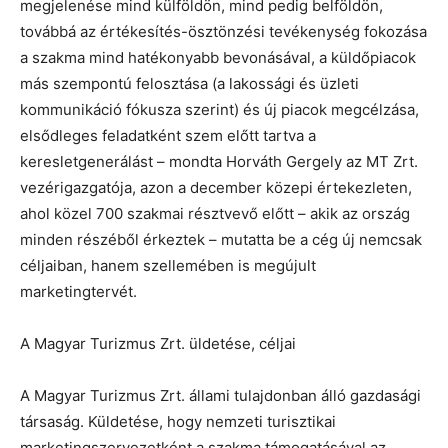
megjelenése mind külföldön, mind pedig belföldön,
továbbá az értékesítés-ösztönzési tevékenység fokozása
a szakma mind hatékonyabb bevonásával, a küldőpiacok
más szempontú felosztása (a lakossági és üzleti
kommunikáció fókusza szerint) és új piacok megcélzása,
elsődleges feladatként szem előtt tartva a
keresletgenerálást – mondta Horváth Gergely az MT Zrt.
vezérigazgatója, azon a december közepi értekezleten,
ahol közel 700 szakmai résztvevő előtt – akik az ország
minden részéből érkeztek – mutatta be a cég új nemcsak
céljaiban, hanem szellemében is megújult
marketingtervét.
A Magyar Turizmus Zrt. üldetése, céljai
A Magyar Turizmus Zrt. állami tulajdonban álló gazdasági
társaság. Küldetése, hogy nemzeti turisztikai
marketingszervezetként a szakma támogatásával az