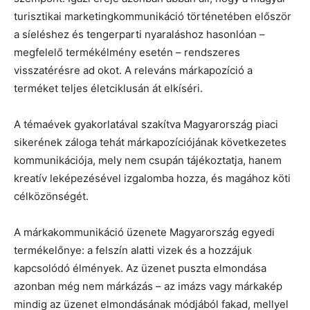
turisztikai marketingkommunikáció történetében először
a síeléshez és tengerparti nyaraláshoz hasonlóan –
megfelelő termékélmény esetén – rendszeres
visszatérésre ad okot. A releváns márkapozíció a
terméket teljes életciklusán át elkíséri.
A témaévek gyakorlatával szakítva Magyarország piaci
sikerének záloga tehát márkapozíciójának következetes
kommunikációja, mely nem csupán tájékoztatja, hanem
kreatív leképezésével izgalomba hozza, és magához köti
célközönségét.
A márkakommunikáció üzenete Magyarország egyedi
termékelőnye: a felszín alatti vizek és a hozzájuk
kapcsolódó élmények. Az üzenet puszta elmondása
azonban még nem márkázás – az imázs vagy márkakép
mindig az üzenet elmondásának módjából fakad, mellyel