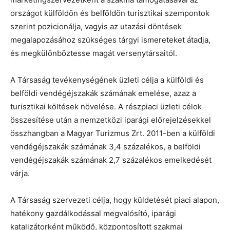
országot külföldön és belföldön turisztikai szempontok
szerint pozicionálja, vagyis az utazási döntések
megalapozásához szükséges tárgyi ismereteket átadja,
és megkülönböztesse magát versenytársaitól.
A Társaság tevékenységének üzleti célja a külföldi és
belföldi vendégéjszakák számának emelése, azaz a
turisztikai költések növelése. A részpiaci üzleti célok
összesítése után a nemzetközi iparági előrejelzésekkel
összhangban a Magyar Turizmus Zrt. 2011-ben a külföldi
vendégéjszakák számának 3,4 százalékos, a belföldi
vendégéjszakák számának 2,7 százalékos emelkedését
várja.
A Társaság szervezeti célja, hogy küldetését piaci alapon,
hatékony gazdálkodással megvalósító, iparági
katalizátorként működő, központosított szakmai