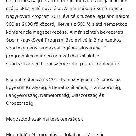
célja a társaságnak a konferenciaturizmus forgalmának 5
százalékkal való növelése. A már működő Konferencia
Nagyköveti Program 2011. évi célkitűzése legalább három
500 és 2000 fő közötti, illetve tíz 500 fő alatti nemzetközi
konferencia megszervezése. A már szintén bevezetett
Sport Nagyköveti Program jövő évi célja 3 nemzetközi
sportesemény rendezési jogának elnyerése. E
programokba minden nemzetközi vállalat és
sportszövetség hazai szervezetét partnerként várjuk.
Kiemelt célpiacaink 2011-ben az Egyesült Államok, az
Egyesült Királyság, a Benelux államok, Franciaország,
Lengyelország, Németország, Olaszország és
Oroszország.
Megosztott szakmai tevékenységek
Megfelelő céltámogatás birtokában a társaság