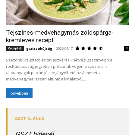
Tejszínes-medvehagymás zöldspárga-
krémleves recept
gsztszakújság
-
2026.04.17.
Receptek
0
Szezonbúcsúztató és tavaszvárás - hétvégi gasztro-tipp a
rosttudatosság jegyében prilisának végén a szezonális
alapanyagok piacán jól megfigyelhető az átmenet: a
medvehagyma lassan eltűnik a kínálatból,...
bővebben
GSZT hírlevél