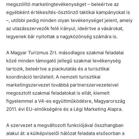
megszólító marketingtevékenységet – beleértve az
egyébként értékesítés-ösztönző taktikai kampányokat is
–, utóbbi pedig minden olyan tevékenységet jelent, amely
az utazásszervezők felé irányul, ideértve a vásárokat,
legyenek bár nyitottak a nagyközönség számára is.
A Magyar Turizmus Zrt. másodlagos szakmai feladatai
közé minden támogató jellegű szakmai tevékenység
tartozik, beleértve a piackutatás és a turisztikai
koordináció területeit. A nemzeti turisztikai
marketingszervezet továbbá partnerszervezeteivel
megosztott szakmai feladatokat is ellát, kiemelt
figyelemmel a V4-es együttműködésre, Magyarország
2011. évi EU-elnökségére és a Légi Marketing Alapra.
A szervezet a megváltozott funkciójával összhangban
alakul át: a külképviselői hálózat feladata elsősorban a