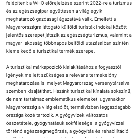
felépíteni: a WHO előrejelzése szerint 2022-re a turizmus
és az egészségipar együttesen a világ egyik
meghatározó gazdasági ágazatává válik. Emellett a
Magyarországra látogató külföldi turisták indokai között
jelentős szerepet játszik az egészségturizmus, valamint a
magyar lakosság többnapos belföldi utazásaiban szintén
kiemelkedő e turisztikai termék szerepe.
A turisztikai márkapozíció kialakításához a fogyasztói
igények mellett szükséges a releváns termékelőny
meghatározása is, melyet Magyarország versenytársaival
szemben kisajátíthat. Hazánk turisztikai kínálata sokszínű,
de nem tartalmaz emblematikus elemeket, ugyanakkor
Magyarország a világ első öt, termálvízben leggazdagabb
országa közé tartozik. A gyógyvizek változatos
összetétele, gyógyhatásuk sokfélesége, a gyógyvízzel
történő egészségmegőrzés, a gyógyítás és rehabilitáció