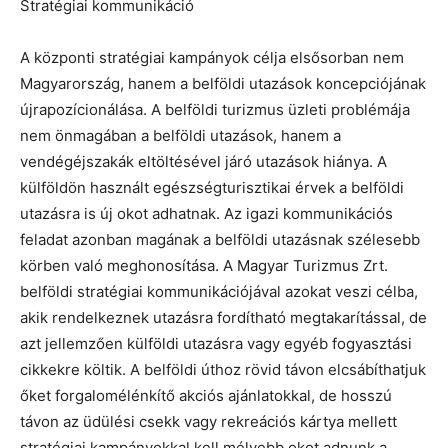
Stratégiai kommunikáció
A központi stratégiai kampányok célja elsősorban nem
Magyarország, hanem a belföldi utazások koncepciójának
újrapozícionálása. A belföldi turizmus üzleti problémája
nem önmagában a belföldi utazások, hanem a
vendégéjszakák eltöltésével járó utazások hiánya. A
külföldön használt egészségturisztikai érvek a belföldi
utazásra is új okot adhatnak. Az igazi kommunikációs
feladat azonban magának a belföldi utazásnak szélesebb
körben való meghonosítása. A Magyar Turizmus Zrt.
belföldi stratégiai kommunikációjával azokat veszi célba,
akik rendelkeznek utazásra fordítható megtakarítással, de
azt jellemzően külföldi utazásra vagy egyéb fogyasztási
cikkekre költik. A belföldi úthoz rövid távon elcsábíthatjuk
őket forgalomélénkítő akciós ajánlatokkal, de hosszú
távon az üdülési csekk vagy rekreációs kártya mellett
stratégiai kampányokkal kell mélyebb okot adnunk a