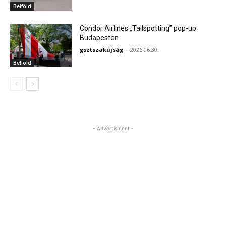
Belföld
Condor Airlines „Tailspotting” pop-up
Budapesten
gsztszakújság
-
2026.06.30.
Belföld
- Advertisment -