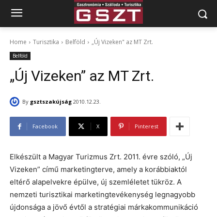
Home
Turisztika
Belföld
„Új Vizeken" az MT Zrt.
Belföld
„Új Vizeken” az MT Zrt.
By
gsztszakújság
2010.12.23.
Facebook
X
Pinterest
Elkészült a Magyar Turizmus Zrt. 2011. évre szóló, „Új
Vizeken” című marketingterve, amely a korábbiaktól
eltérő alapelvekre épülve, új szemléletet tükröz. A
nemzeti turisztikai marketingtevékenység legnagyobb
újdonsága a jövő évtől a stratégiai márkakommunikáció