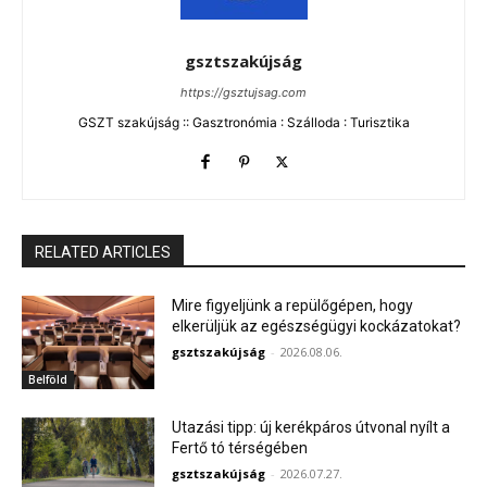
gsztszakújság
https://gsztujsag.com
GSZT szakújság :: Gasztronómia : Szálloda : Turisztika
RELATED ARTICLES
Mire figyeljünk a repülőgépen, hogy
elkerüljük az egészségügyi kockázatokat?
gsztszakújság
-
2026.08.06.
Belföld
Utazási tipp: új kerékpáros útvonal nyílt a
Fertő tó térségében
gsztszakújság
-
2026.07.27.