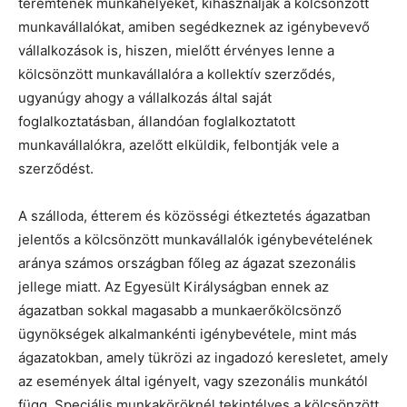
teremtenek munkahelyeket, kihasználják a kölcsönzött
munkavállalókat, amiben segédkeznek az igénybevevő
vállalkozások is, hiszen, mielőtt érvényes lenne a
kölcsönzött munkavállalóra a kollektív szerződés,
ugyanúgy ahogy a vállalkozás által saját
foglalkoztatásban, állandóan foglalkoztatott
munkavállalókra, azelőtt elküldik, felbontják vele a
szerződést.
A szálloda, étterem és közösségi étkeztetés ágazatban
jelentős a kölcsönzött munkavállalók igénybevételének
aránya számos országban főleg az ágazat szezonális
jellege miatt. Az Egyesült Királyságban ennek az
ágazatban sokkal magasabb a munkaerőkölcsönző
ügynökségek alkalmankénti igénybevétele, mint más
ágazatokban, amely tükrözi az ingadozó keresletet, amely
az események által igényelt, vagy szezonális munkától
függ. Speciális munkaköröknél tekintélyes a kölcsönzött