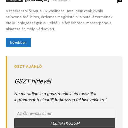
A cserkeszöllői AquaLux Wellness Hotel nem csak kiváló
színvonaláról híres, érdemes megkóstolni a hotel éttermének
ételkülönlegességeit is. Például a fehérboros, mascarpone-s
almazselét, mely Nádudvari...
bővebben
GSZT hírlevél
Ne maradjon le a gasztronómia és turisztika
legfontosabb híreiről! Iratkozzon fel hírlevelünkre!