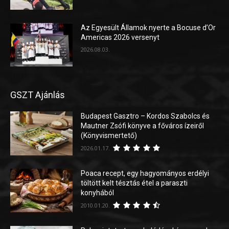
Az Egyesült Államok nyerte a Bocuse d’Or
Americas 2026 versenyt
2026.08.03.
GSZT Ajánlás
Budapest Gasztro – Kordos Szabolcs és
Mautner Zsófi könyve a főváros ízeiről
(Könyvismertető)
2026.01.17.
Poaca recept, egy hagyományos erdélyi
töltött kelt tésztás étel a paraszti
konyhából
2010.01.20.