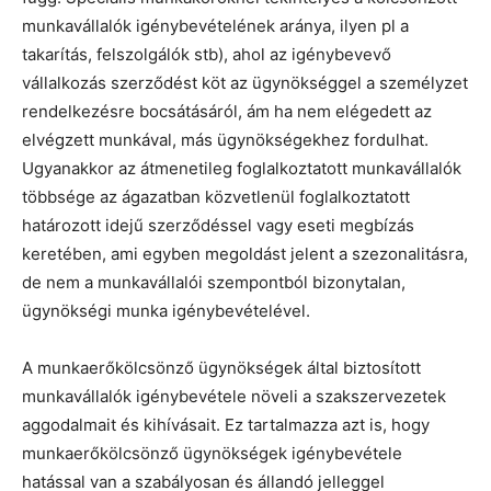
munkavállalók igénybevételének aránya, ilyen pl a
takarítás, felszolgálók stb), ahol az igénybevevő
vállalkozás szerződést köt az ügynökséggel a személyzet
rendelkezésre bocsátásáról, ám ha nem elégedett az
elvégzett munkával, más ügynökségekhez fordulhat.
Ugyanakkor az átmenetileg foglalkoztatott munkavállalók
többsége az ágazatban közvetlenül foglalkoztatott
határozott idejű szerződéssel vagy eseti megbízás
keretében, ami egyben megoldást jelent a szezonalitásra,
de nem a munkavállalói szempontból bizonytalan,
ügynökségi munka igénybevételével.
A munkaerőkölcsönző ügynökségek által biztosított
munkavállalók igénybevétele növeli a szakszervezetek
aggodalmait és kihívásait. Ez tartalmazza azt is, hogy
munkaerőkölcsönző ügynökségek igénybevétele
hatással van a szabályosan és állandó jelleggel