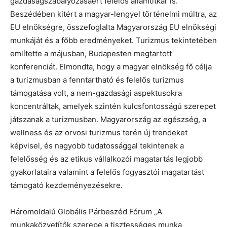
gazdaságszabályozásáért felelős államtitkár is.
Beszédében kitért a magyar-lengyel történelmi múltra, az
EU elnökségre, összefoglalta Magyarország EU elnökségi
munkáját és a főbb eredményeket. Turizmus tekintetében
említette a májusban, Budapesten megtartott
konferenciát. Elmondta, hogy a magyar elnökség fő célja
a turizmusban a fenntartható és felelős turizmus
támogatása volt, a nem-gazdasági aspektusokra
koncentráltak, amelyek szintén kulcsfontosságú szerepet
játszanak a turizmusban. Magyarország az egészség, a
wellness és az orvosi turizmus terén új trendeket
képvisel, és nagyobb tudatossággal tekintenek a
felelősség és az etikus vállalkozói magatartás legjobb
gyakorlataira valamint a felelős fogyasztói magatartást
támogató kezdeményezésekre.
Háromoldalú Globális Párbeszéd Fórum „A
munkaközvetítők szerepe a tisztességes munka