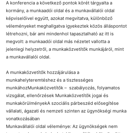
A konferencia a következő pontok körét tárgyalta a
kormány, a munkaadói oldal és a munkavállalói oldal
képviselőivel együtt, azokat megvitatva, különböző
véleményeket meghallgatva igyekeztek közös álláspontot
létrehozni, bár ami mindenhol tapasztalható az itt is
megvolt: a munkaadói oldal más nézetet vallotta a
jelenlegi helyzetről, a munkaközvetítők munkájáról, mint
a munkavállalói oldal.
A munkaközvetítők hozzájárulása a
munkahelyteremtéshez és a tisztességes
munkáhozMunkaközvetítők – szabályozás, folyamatos
vizsgálat, ellenőrzések Munkaközvetítők jogai és
munkakörülményekA szociális párbeszéd elősegítése
vállalati, ágazati és nemzeti szinten az ügynökségi munka
vonatkozásában
Munkavállalói oldal véleménye: Az ügynökségek nem