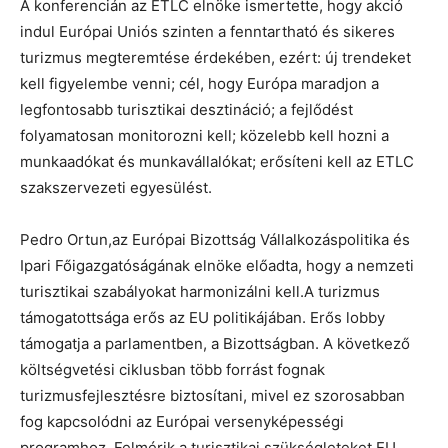
A konferencián az ETLC elnöke ismertette, hogy akció
indul Európai Uniós szinten a fenntartható és sikeres
turizmus megteremtése érdekében, ezért: új trendeket
kell figyelembe venni; cél, hogy Európa maradjon a
legfontosabb turisztikai desztináció; a fejlődést
folyamatosan monitorozni kell; közelebb kell hozni a
munkaadókat és munkavállalókat; erősíteni kell az ETLC
szakszervezeti egyesülést.
Pedro Ortun,az Európai Bizottság Vállalkozáspolitika és
Ipari Főigazgatóságának elnöke előadta, hogy a nemzeti
turisztikai szabályokat harmonizálni kell.A turizmus
támogatottsága erős az EU politikájában. Erős lobby
támogatja a parlamentben, a Bizottságban. A következő
költségvetési ciklusban több forrást fognak
turizmusfejlesztésre biztosítani, mivel ez szorosabban
fog kapcsolódni az Európai versenyképességi
programhoz. Felmérik a turisztikai szükségleteket EU