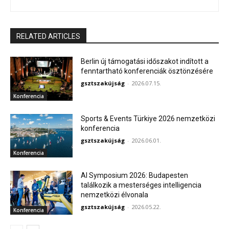
RELATED ARTICLES
Berlin új támogatási időszakot indított a
fenntartható konferenciák ösztönzésére
gsztszakújság
-
2026.07.15.
Konferencia
Sports & Events Türkiye 2026 nemzetközi
konferencia
gsztszakújság
-
2026.06.01.
Konferencia
AI Symposium 2026: Budapesten
találkozik a mesterséges intelligencia
nemzetközi élvonala
gsztszakújság
-
2026.05.22.
Konferencia