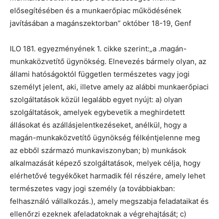
elősegítésében és a munkaerőpiac működésének
javításában a magánszektorban” október 18-19, Genf
ILO 181. egyezményének 1. cikke szerint:„a .magán-
munkaközvetítő ügynökség. Elnevezés bármely olyan, az
állami hatóságoktól független természetes vagy jogi
személyt jelent, aki, illetve amely az alábbi munkaerőpiaci
szolgáltatások közül legalább egyet nyújt: a) olyan
szolgáltatások, amelyek egybevetik a meghirdetett
állásokat és azállásjelentkezéseket, anélkül, hogy a
magán-munkaközvetítő ügynökség félkéntjelenne meg
az ebből származó munkaviszonyban; b) munkások
alkalmazását képező szolgáltatások, melyek célja, hogy
elérhetővé tegyékőket harmadik fél részére, amely lehet
természetes vagy jogi személy (a továbbiakban:
felhasználó vállalkozás.), amely megszabja feladataikat és
ellenőrzi ezeknek afeladatoknak a végrehajtását; c)