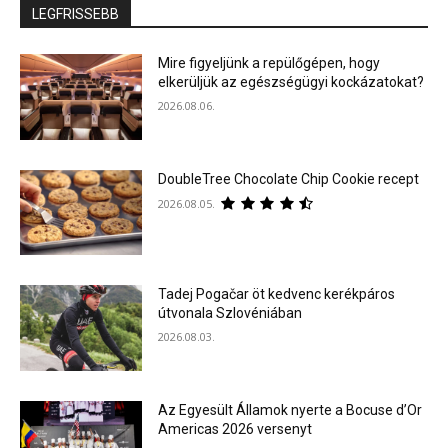
LEGFRISSEBB
Mire figyeljünk a repülőgépen, hogy
elkerüljük az egészségügyi kockázatokat?
2026.08.06.
DoubleTree Chocolate Chip Cookie recept
2026.08.05.
Tadej Pogačar öt kedvenc kerékpáros
útvonala Szlovéniában
2026.08.03.
Az Egyesült Államok nyerte a Bocuse d’Or
Americas 2026 versenyt