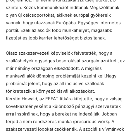
szinten. Közös kommunikációt indítanak.Megszólítanak
olyan új célcsoportokat, akiknek európai gyökereik
vannak, hogy utazzanak Európába. Egységes internetes
portál. Ezek az akciók több munkahelyet, magasabb
fizetést és jobb karrier lehetőséget biztosítanak.
Olasz szakszervezeti képviselők felvetették, hogy a
szálláshelyek egységes besorolását szorgalmazni kell, ez
már néhány országban elkezdődött. A migráns
munkavállalók dömping problémáját kezelni kell.Nagy
problémát jelent, hogy az all inclusive szállodák
tönkreteszik a környező kisvállalkozásokat.
Kerstin Howald, az EFFAT titkára kifejtette, hogy a válság
következményeként a különböző pénzügyi szervezetek
arra inspirálnak, hogy a béreket ne indexálják. Jobban
terjed a nem rendszeres munka /precarious work/. A
szakszervezeti jogokat csökkentik. A szociális vívmányok