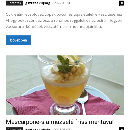
gsztszakújság
-
2024.09.24.
Receptek
0
Öt kreatív receptötlet, tippek bacon és tojás ételek elkészítéséhez
Ahogy beköszönt az ősz, a rohanós reggelek és az esti „mi legyen
vacsorára” kérdések visszatérnek mindennapjainkba....
bővebben
Mascarpone-s almazselé friss mentával
gsztszakújság
-
2013.05.07.
Receptek
0