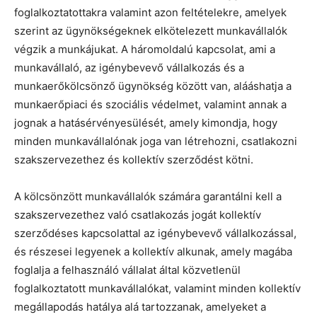
foglalkoztatottakra valamint azon feltételekre, amelyek
szerint az ügynökségeknek elkötelezett munkavállalók
végzik a munkájukat. A háromoldalú kapcsolat, ami a
munkavállaló, az igénybevevő vállalkozás és a
munkaerőkölcsönző ügynökség között van, alááshatja a
munkaerőpiaci és szociális védelmet, valamint annak a
jognak a hatásérvényesülését, amely kimondja, hogy
minden munkavállalónak joga van létrehozni, csatlakozni
szakszervezethez és kollektív szerződést kötni.
A kölcsönzött munkavállalók számára garantálni kell a
szakszervezethez való csatlakozás jogát kollektív
szerződéses kapcsolattal az igénybevevő vállalkozással,
és részesei legyenek a kollektív alkunak, amely magába
foglalja a felhasználó vállalat által közvetlenül
foglalkoztatott munkavállalókat, valamint minden kollektív
megállapodás hatálya alá tartozzanak, amelyeket a