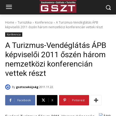
Home
Turisztika
Konferencia
A Turizmus-Vendéglátás ÁPB
képviselői 2011 őszén három nemzetközi konferencián vettek részt
Konferencia
A Turizmus-Vendéglátás ÁPB
képviselői 2011 őszén három
nemzetközi konferencián
vettek részt
By
gsztszakújság
2011.11.22.
Facebook
X
Pinterest