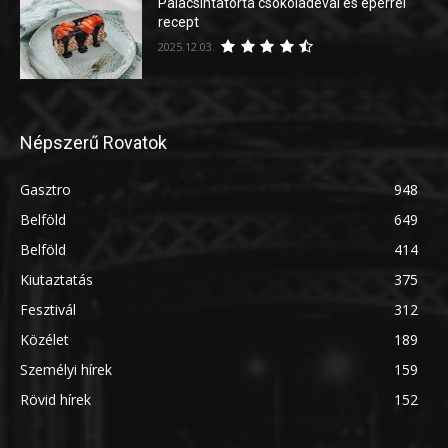
Palacsintatorta csokoládéval és eperrel
recept
2025.12.03.
Népszerű Rovatok
Gasztro
948
Belföld
649
Belföld
414
Kiutaztatás
375
Fesztivál
312
Közélet
189
Személyi hírek
159
Rövid hírek
152