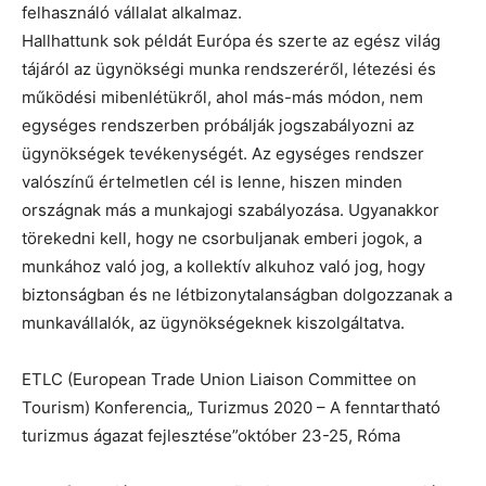
felhasználó vállalat alkalmaz.
Hallhattunk sok példát Európa és szerte az egész világ
tájáról az ügynökségi munka rendszeréről, létezési és
működési mibenlétükről, ahol más-más módon, nem
egységes rendszerben próbálják jogszabályozni az
ügynökségek tevékenységét. Az egységes rendszer
valószínű értelmetlen cél is lenne, hiszen minden
országnak más a munkajogi szabályozása. Ugyanakkor
törekedni kell, hogy ne csorbuljanak emberi jogok, a
munkához való jog, a kollektív alkuhoz való jog, hogy
biztonságban és ne létbizonytalanságban dolgozzanak a
munkavállalók, az ügynökségeknek kiszolgáltatva.
ETLC (European Trade Union Liaison Committee on
Tourism) Konferencia„ Turizmus 2020 – A fenntartható
turizmus ágazat fejlesztése”október 23-25, Róma