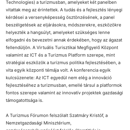
Technologies) a turizmusban, amelyeket két panelben
vitattak meg az érintettek. A tudás és a fejlesztés lényegi
kérdései a versenyképesség ösztönzésének, a panel
beszélgetések az eljárásokra, módszerekre, eszközökre
helyezték a hangsúlyt, amelyeket szükséges lenne
elfogadni és bevezetni annak érdekében, hogy az ágazat
fellendüljön. A Virtuális Turisztikai Megfigyelő Központ
valamint az ICT és a Turizmus Platform szerepe, mint
stratégiai eszközök a turizmus politika fejlesztésében, a
vita egyik központi témája volt. A konferencia egyik
kulcsüzenete: Az ICT egyedül nem elég a innováció
fejlesztéséhez a turizmusban, emellé társul a platformok
fontos szerepe valamint az innovatív projektek gazdasági
támogatottsága is.
A Turizmus Fórumon felszólalt Szatmáry Kristóf, a
Nemzetgazdasági Minisztérium,